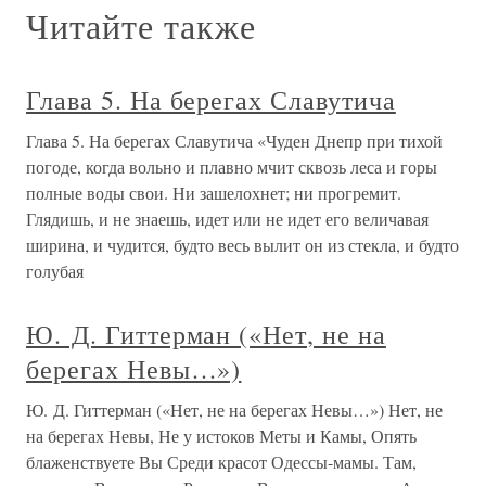
Читайте также
Глава 5. На берегах Славутича
Глава 5. На берегах Славутича «Чуден Днепр при тихой
погоде, когда вольно и плавно мчит сквозь леса и горы
полные воды свои. Ни зашелохнет; ни прогремит.
Глядишь, и не знаешь, идет или не идет его величавая
ширина, и чудится, будто весь вылит он из стекла, и будто
голубая
Ю. Д. Гиттерман («Нет, не на
берегах Невы…»)
Ю. Д. Гиттерман («Нет, не на берегах Невы…») Нет, не
на берегах Невы, Не у истоков Меты и Камы, Опять
блаженствуете Вы Среди красот Одессы-мамы. Там,