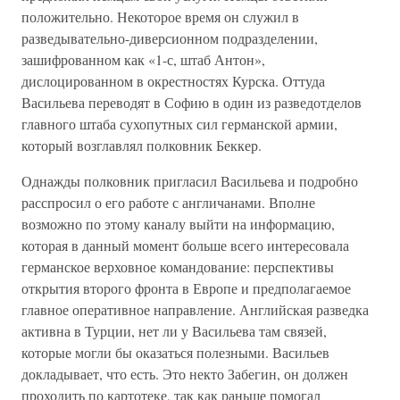
положительно. Некоторое время он служил в
разведывательно-диверсионном подразделении,
зашифрованном как «1-с, штаб Антон»,
дислоцированном в окрестностях Курска. Оттуда
Васильева переводят в Софию в один из разведотделов
главного штаба сухопутных сил германской армии,
который возглавлял полковник Беккер.
Однажды полковник пригласил Васильева и подробно
расспросил о его работе с англичанами. Вполне
возможно по этому каналу выйти на информацию,
которая в данный момент больше всего интересовала
германское верховное командование: перспективы
открытия второго фронта в Европе и предполагаемое
главное оперативное направление. Английская разведка
активна в Турции, нет ли у Васильева там связей,
которые могли бы оказаться полезными. Васильев
докладывает, что есть. Это некто Забегин, он должен
проходить по картотеке, так как раньше помогал