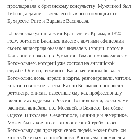
проследовала к британскому консульству. Мужчиной был
Гибсон, а дамой — жена его бывшего помощника в
Бухаресте, Риге и Варшаве Васильева.
...После эвакуации армии Врангеля из Крыма, в 1920
году, ротмистр Васильев вместе с другими офицерами
своего авиаотряда оказался вначале в Турции, потом в
Болгарии и наконец в Румынии. Там он познакомился с
Богомольцем, который уже состоял на английской
службе. Они подружились, Васильев иногда бывал у
Богомольца дома, играли в карты, разговаривали, читали,
кстати, советские газеты. Как-то Богомолец попросил
ротмистра описать известные ему как профессионалу
военные аэродромы в России. Тот подробно, со схемами,
расписал авиабазы под Москвой, в Брянске, Витебске,
Одессе, Николаеве, Севастополе, Виннице и Жмеринке.
Может быть, кое-что из этих описаний требовалось
Богомольцу для проверки своих людей, может быть, он
хотел убедиться в способностях Васильева, прежде чем