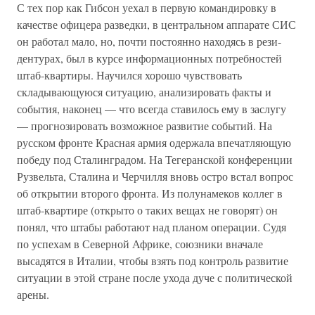
С тех пор как Гибсон уехал в первую командировку в
качестве офицера разведки, в центральном аппарате СИС
он работал мало, но, почти постоянно находясь в рези-
дентурах, был в курсе информационных потребностей
штаб-квартиры. Научился хорошо чувствовать
складывающуюся ситуацию, анализировать факты и
события, наконец — что всегда ставилось ему в заслугу
— прогнозировать возможное развитие событий. На
русском фронте Красная армия одержала впечатляющую
победу под Сталинградом. На Тегеранской конференции
Рузвельта, Сталина и Черчилля вновь остро встал вопрос
об открытии второго фронта. Из полунамеков коллег в
штаб-квартире (открыто о таких вещах не говорят) он
понял, что штабы работают над планом операции. Судя
по успехам в Северной Африке, союзники вначале
высадятся в Италии, чтобы взять под контроль развитие
ситуации в этой стране после ухода дуче с политической
арены.