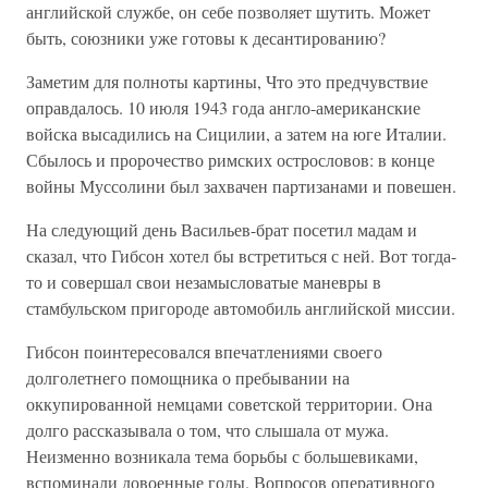
английской службе, он себе позволяет шутить. Может
быть, союзники уже готовы к десантированию?
Заметим для полноты картины, Что это предчувствие
оправдалось. 10 июля 1943 года англо-американские
войска высадились на Сицилии, а затем на юге Италии.
Сбылось и пророчество римских острословов: в конце
войны Муссолини был захвачен партизанами и повешен.
На следующий день Васильев-брат посетил мадам и
сказал, что Гибсон хотел бы встретиться с ней. Вот тогда-
то и совершал свои незамысловатые маневры в
стамбульском пригороде автомобиль английской миссии.
Гибсон поинтересовался впечатлениями своего
долголетнего помощника о пребывании на
оккупированной немцами советской территории. Она
долго рассказывала о том, что слышала от мужа.
Неизменно возникала тема борьбы с большевиками,
вспоминали довоенные годы. Вопросов оперативного