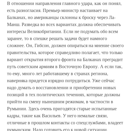
В отношении направления главного удара, как он понял,
есть разногласия. Премьер-министр настаивает на
Балканах, но американцы склонны к броску через Ла-
Манш. Разведка во всех вариантах должна обеспечивать
интересы Великобритании. Если не подумать обо всем
заранее, то в спешке решать задачи будет намного
сложнее. Он, Гибсон, должен опираться на мнение своего
правительства, которое справедливо полагает, что только
вариант открытия второго фронта на Балканах преградит
путь советским армиям в Восточную Европу. А если так,
то ему, много лет работавшему в странах региона,
наверняка придется изрядно потрудиться. Уже сейчас
надо думать о восстановлении и приобретении новых
позиций в тех политических течениях, которые должны
прийти на смену нынешним режимам, в частности в
Румынии. Здесь очень пригодятся старые испытанные
кадры, такие как Васильев. У него немалые связи,
отличные в прошлом контакты со спецслужбами, владеет
румынским. Надо готовить его к новой ситуации,