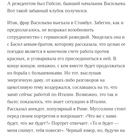
А резидентом был Гибсон, бывший начальник Васильева.
Вот такой забавный клубок получился.
Итак, фрау Васильева выехала в Стамбул. Забегин, как и
предполагалось, не возражал возобновить
сотрудничество с германской разведкой. Увиделась она и
с Басил ьевым-братом, которому рассказала, что целью ее
поездки является в конечном счете работа против
красных, и уговаривала его присоединиться к ней. В
конце концов, неважно, с кем вместе будет продолжаться
их борьба с большевиками. Но тот, выслушав
энергичную даму, от каких-либо разговоров на
щекотливую тему воздержался, сославшись на то, что
занят сейчас работой по Италии. Возможно, это так и
было: показалось, что знает ситуацию в Италии.
Рассказал анекдот, популярный в Риме. Муссолини стоит
перед своим портретом и вопрошает: «Что же с нами
будет, что же будет?» Портрет отвечает: «То и будет —
меня снимут, тебя повесят». Черный юмор, но, будучи на