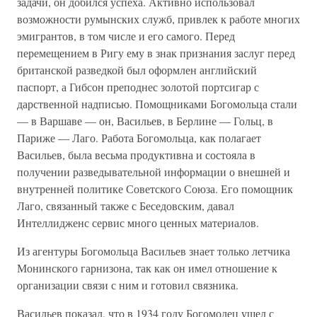
задачи, он добился успеха. Активно использовал
возможности румынских служб, привлек к работе многих
эмигрантов, в том числе и его самого. Перед
перемещением в Ригу ему в знак признания заслуг перед
британской разведкой был оформлен английский
паспорт, а Гибсон преподнес золотой портсигар с
дарственной надписью. Помощниками Богомольца стали
— в Варшаве — он, Васильев, в Берлине — Гольц, в
Париже — Лаго. Работа Богомольца, как полагает
Васильев, была весьма продуктивна и состояла в
получении разведывательной информации о внешней и
внутренней политике Советского Союза. Его помощник
Лаго, связанный также с Беседовским, давал
Интеллидженс сервис много ценных материалов.
Из агентуры Богомольца Васильев знает только летчика
Монинского гарнизона, так как он имел отношение к
организации связи с ним и готовил связника.
Васильев показал, что в 1934 году Богомолец ушел с