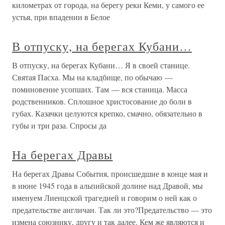
километрах от города, на берегу реки Кеми, у самого ее
устья, при впадении в Белое
В отпуску, на берегах Кубани…
В отпуску, на берегах Кубани… Я в своей станице.
Святая Пасха. Мы на кладбище, по обычаю —
поминовение усопших. Там — вся станица. Масса
родственников. Сплошное христосование до боли в
губах. Казачки целуются крепко, смачно, обязательно в
губы и три раза. Спросы да
На берегах Дравы
На берегах Дравы События, происшедшие в конце мая и
в июне 1945 года в альпийской долине над Дравой, мы
именуем Лиенцской трагедией и говорим о ней как о
предательстве англичан. Так ли это?Предательство — это
измена союзнику, другу и так далее. Кем же являются и