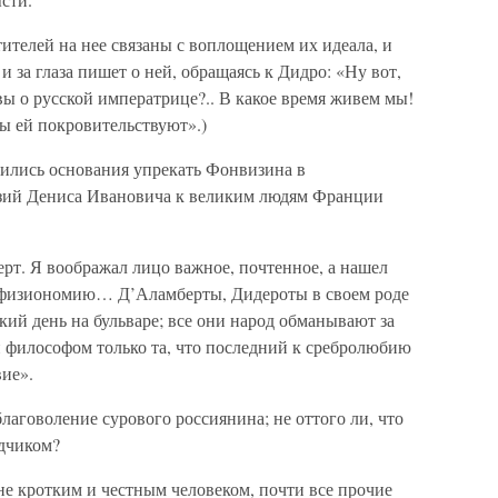
тителей на нее связаны с воплощением их идеала, и
о и за глаза пишет о ней, обращаясь к Дидро: «Ну вот,
ы о русской императрице?.. В какое время живем мы!
ы ей покровительствуют».)
дились основания упрекать Фонвизина в
нзий Дениса Ивановича к великим людям Франции
рт. Я воображал лицо важное, почтенное, а нашел
 физиономию… Д’Аламберты, Дидероты в своем роде
кий день на бульваре; все они народ обманывают за
и философом только та, что последний к сребролюбию
ие».
лаговоление сурового россиянина; не оттого ли, что
дчиком?
не кротким и честным человеком, почти все прочие