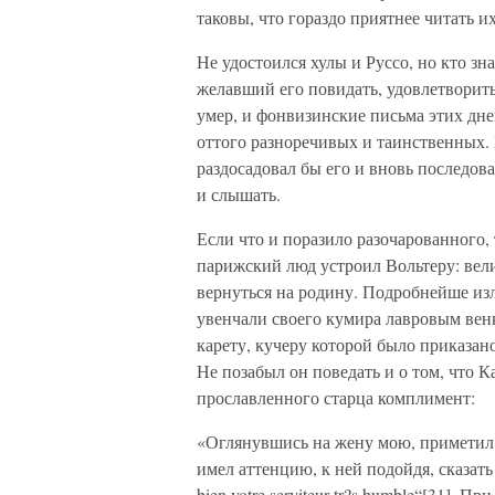
таковы, что гораздо приятнее читать 
Не удостоился хулы и Руссо, но кто зн
желавший его повидать, удовлетворить
умер, и фонвизинские письма этих дн
оттого разноречивых и таинственных. Б
раздосадовал бы его и вновь последова
и слышать.
Если что и поразило разочарованного,
парижский люд устроил Вольтеру: вел
вернуться на родину. Подробнейше изл
увенчали своего кумира лавровым венк
карету, кучеру которой было приказано
Не позабыл он поведать и о том, что 
прославленного старца комплимент:
«Оглянувшись на жену мою, приметил о
имел аттенцию, к ней подойдя, сказать
bien votre serviteur tr?s humble“[31]. 