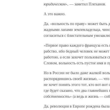
юридическом
», — заметил Плеханов.
А это важно.
Да, «вольность по праву» может быть 
жадными лапами землевладельца, чинов
согласиться с блистательным умозакл
«Первое право каждого француза есть в
рабство, ибо бедный человек не может
работою, а если захочет пользоваться 
Словом, вольность есть пустое имя и 
Но в России не было даже жалкой воль
распорядившись своей жизнью, — что 
не хочет понять этого тот, кто вот-во
где будет сказано, что два главнейши
собственность»
(а ведь и жизнь — соб
Да, революция в Европе рождена была