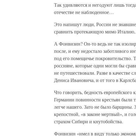
Так удивляются и негодуют лишь тогда,
отечестве не наблюденное…
Это напишут люди, России не знавшие,
сравнить протекающую мимо Италию, 
А Фонвизин? Он-то ведь не так изолир
после, и ему недостало заботливого и
под его помещичье покровительство. Т
россияне, которые одни могли бы сра
не путешествовали. Разве в качестве с
Дениса Ивановича, и от того в Карлсба
Что говорить, бедность европейского 
Германии повинности крестьян были тя
легче нашего. Зато не было барщины. З
крепостной, «в законе мертвый», и го
страхом Сибири и кнутобойства.
Фонвизин «имел в виду только
эконом