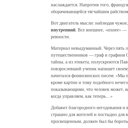
наслаждается. Напротив того, француз
оборачивающейся тягчайшим рабством
Вот двигатель мысли: наблюдая чужое,
внутренний
. Все внешнее, «ихнее» —
ревности.
Материал невыдуманный. Через пять л
путешественников — граф и графиня С
тайны, а из этикета, полускроются Па
повзрослевший ученик напишет своем
начитался фонвизинских писем: «Мы пр
кроме картин и тому подобного нечего
показывающими, что человек может, ког
когда управляем, как теперь…»
Добавит благородного негодования и 
страшно для жителей и постыдно для в
просвещенным, должен был бы бороться