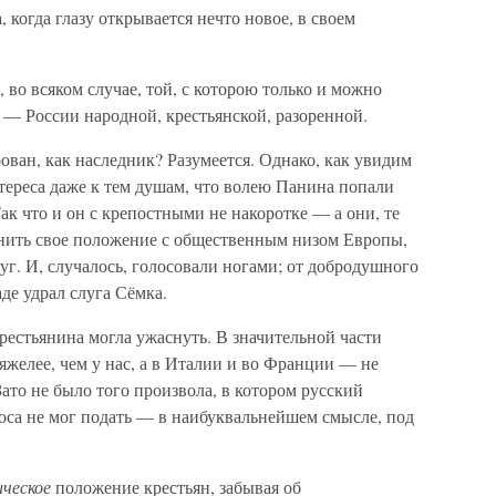
 когда глазу открывается нечто новое, в своем
 во всяком случае, той, с которою только и можно
— России народной, крестьянской, разоренной.
ован, как наследник? Разумеется. Однако, как увидим
нтереса даже к тем душам, что волею Панина попали
ак что и он с крепостными не накоротке — а они, те
внить свое положение с общественным низом Европы,
луг. И, случалось, голосовали ногами; от добродушного
де удрал слуга Сёмка.
крестьянина могла ужаснуть. В значительной части
желее, чем у нас, а в Италии и во Франции — не
ато не было того произвола, в котором русский
лоса не мог подать — в наибуквальнейшем смысле, под
ическое
положение крестьян, забывая об