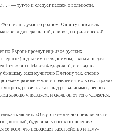
ы…» — тут-то и следует пассаж о вольности,
.
 Фонвизин думает о родном. Он и тут писатель
 материал для сравнений, споров, патриотической
ет по Европе проедут еще двое русских
еверные (под таким псевдонимом, взятым не для
вел Петрович и Мария Федоровна); и изрядно
у бывшему законоучителю Платону так, словно
отекаем разные земли и правления, но в сих странах
 смотреть, разве плакать над развалинами древних,
да хорошо управляем, и сколь он от того удаляется,
великая княгиня: «Отсутствие личной безопасности
ека, который, будучи во многих отношениях
 со всем, что порождает расстройство и тьму».