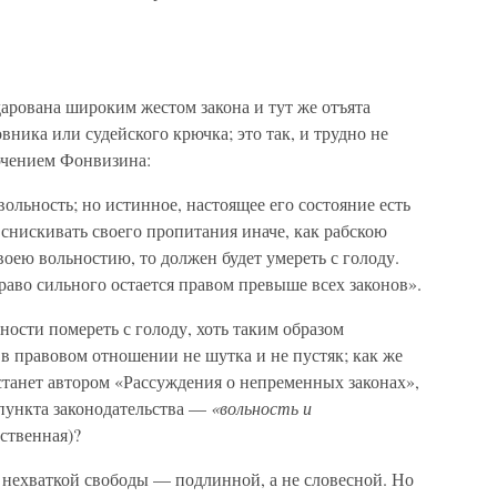
дарована широким жестом закона и тут же отъята
ника или судейского крючка; это так, и трудно не
ючением Фонвизина:
ольность; но истинное, настоящее его состояние есть
 снискивать своего пропитания иначе, как рабскою
своею вольностию, то должен будет умереть с голоду.
право сильного остается правом превыше всех законов».
ности помереть с голоду, хоть таким образом
в правовом отношении не шутка и не пустяк; как же
т станет автором «Рассуждения о непременных законах»,
х пункта законодательства —
«вольность и
ственная)?
 нехваткой свободы — подлинной, а не словесной. Но