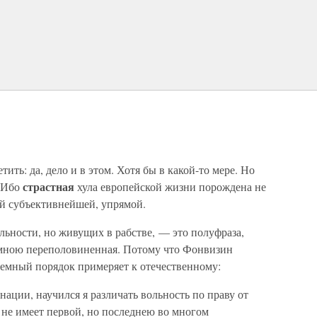
ить: да, дело и в этом. Хотя бы в какой-то мере. Но
страстная
. Ибо
хула европейской жизни порождена не
й субъективнейшей, упрямой.
ьности, но живущих в рабстве, — это полуфраза,
 мною переполовиненная. Потому что Фонвизин
земный порядок примеряет к отечественному:
нации, научился я различать вольность по праву от
 не имеет первой, но последнею во многом