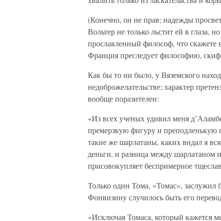
(Конечно, он не прав; надежды просве
Вольтер не только льстит ей в глаза, н
прославленный философ, что скажете в
Франция преследует философию, скиф
Как бы то ни было, у Вяземского нахо
недоброжелательстве; характер прете
вообще поразителен:
«Из всех ученых удивил меня д’Аламбе
премерзкую фигуру и преподленькую
такие же шарлатаны, каких видал я вся
деньги, и разница между шарлатаном 
присовокупляет беспримерное тщеслав
Только один Тома, «Томас», заслужил б
Фонвизину случилось быть его перево
«Исключая Томаса, который кажется м