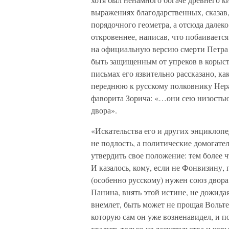
выражениях благодарственных, сказав, 
порядочного геометра, а отсюда далеко
откровеннее, написав, что побаивается
на официальную версию смерти Петра Т
быть защищенным от упреков в корыст
письмах его язвительно рассказано, к
переднюю к русскому полковнику Нер
фаворита Зорича: «…они сею низостью
двора».
«Искательства его и других энцикло
не подлость, а политические домогате
утвердить свое положение: тем более
И казалось, кому, если не Фонвизину,
(особенно русскому) нужен союз двора
Панина, внять этой истине, не дожида
внемлет, быть может не прощая Вольт
которую сам он уже возненавидел, и п
хвалить только из ласкательства и кор