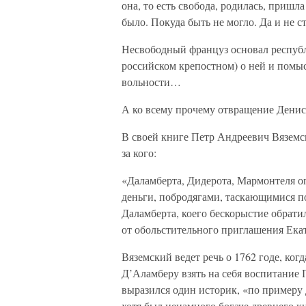
она, то есть свобода, родилась, пришла
было. Покуда быть не могло. Да и не 
Несвободный француз основал республ
российском крепостном) о ней и помысл
вольности…
А ко всему прочему отвращение Денис
В своей книге Петр Андреевич Вяземск
за кого:
«Даламберта, Дидерота, Мармонтеля 
деньги, побродягами, таскающимися 
Даламберта, коего бескорыстие обрати
от обольстительного приглашения Ека
Вяземский ведет речь о 1762 годе, ко
Д’Аламберу взять на себя воспитание 
выразился один историк, «по примеру
хотя был ненамного богаче древнего 