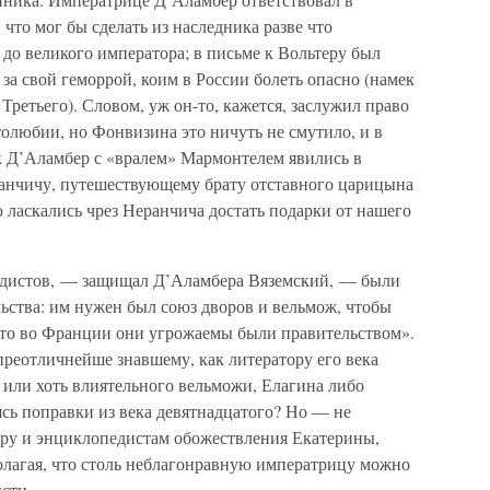
что мог бы сделать из наследника разве что
 до великого императора; в письме к Вольтеру был
 за свой геморрой, коим в России болеть опасно (намек
ретьего). Словом, уж он-то, кажется, заслужил право
олюбии, но Фонвизина это ничуть не смутило, и в
ак Д’Аламбер с «вралем» Мармонтелем явились в
анчичу, путешествующему брату отставного царицына
 ласкались чрез Неранчича достать подарки от нашего
педистов, — защищал Д’Аламбера Вяземский, — были
льства: им нужен был союз дворов и вельмож, чтобы
 что во Франции они угрожаемы были правительством».
 преотличнейше знавшему, как литератору его века
 или хоть влиятельного вельможи, Елагина либо
ясь поправки из века девятнадцатого? Но — не
еру и энциклопедистам обожествления Екатерины,
олагая, что столь неблагонравную императрицу можно
ысти.