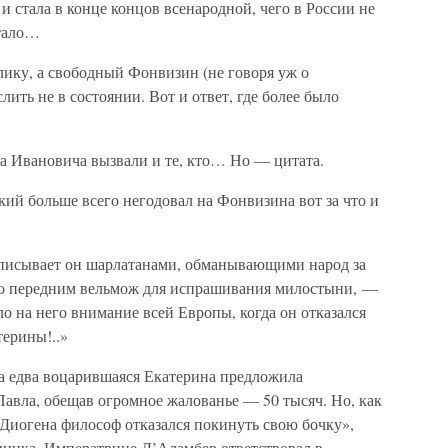
 и стала в конце концов всенародной, чего в России не
стало…
ику, а свободный Фонвизин (не говоря уж о
ить не в состоянии. Вот и ответ, где более было
а Ивановича вызвали и те, кто… Но — цитата.
ий больше всего негодовал на Фонвизина вот за что и
описывает он шарлатанами, обманывающими народ за
по передним вельмож для испрашивания милостыни, —
ло на него внимание всей Европы, когда он отказался
терины!..»
гда едва воцарившаяся Екатерина предложила
Павла, обещав огромное жалованье — 50 тысяч. Но, как
 Диогена философ отказался покинуть свою бочку»,
киника. Императрице Д’Аламбер ответствовал в