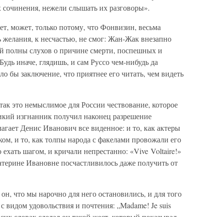
их сочинения, нежели слышать их разговоры».
ает, может, только потому, что Фонвизин, весьма
 желания, к несчастью, не смог: Жан-Жак внезапно
ей полны слухов о причине смерти, поспешных и
удь иначе, глядишь, и сам Руссо чем-нибудь да
ло бы заключение, что приятнее его читать, чем видеть
 так это немыслимое для России чествование, которое
икий изгнанник получил наконец разрешение
агает Денис Иванович все виденное: и то, как актеры
ом, и то, как толпы народа с факелами провожали его
 ехать шагом, и кричали непрестанно: «Vive Voltaire!»
Катерине Ивановне посчастливилось даже получить от
н, что мы нарочно для него остановились, и для того
 с видом удовольствия и почтения: „Madame! Je suis
При сих словах сделал он такой жест, который показывал,