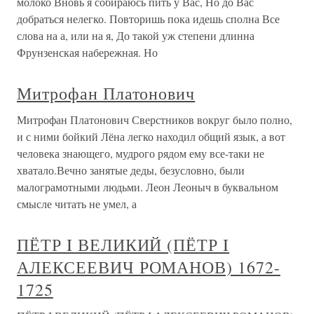
молоко Вновь я собираюсь пить у Вас, Но до Вас
добраться нелегко. Повторишь пока идешь сполна Все
слова на а, или на я, До такой уж степени длинна
Фрунзенская набережная. Но
Митрофан Платонович
Митрофан Платонович Сверстников вокруг было полно,
и с ними бойкий Лёна легко находил общий язык, а вот
человека знающего, мудрого рядом ему все-таки не
хватало.Вечно занятые деды, безусловно, были
малограмотными людьми. Леон Леоныч в буквальном
смысле читать не умел, а
ПЁТР I ВЕЛИКИЙ (ПЁТР I
АЛЕКСЕЕВИЧ РОМАНОВ) 1672-
1725