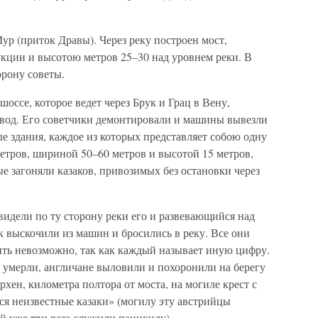
ур (приток Дравы). Через реку построен мост,
кции и высотою метров 25–30 над уровнем реки. В
орону советы.
шоссе, которое ведет через Брук и Грац в Вену,
вод. Его советчики демонтировали и машины вывезли
е здания, каждое из которых представляет собою одну
етров, шириной 50–60 метров и высотой 15 метров,
ые загоняли казаков, привозимых без остановки через
видели по ту сторону реки его и развевающийся над
к выскочили из машин и бросились в реку. Все они
ить невозможно, так как каждый называет иную цифру.
у умерли, англичане выловили и похоронили на берегу
хен, километра полтора от моста, на могиле крест с
ся неизвестные казаки» (могилу эту австрийцы
ей уже три раза служили панихиду).