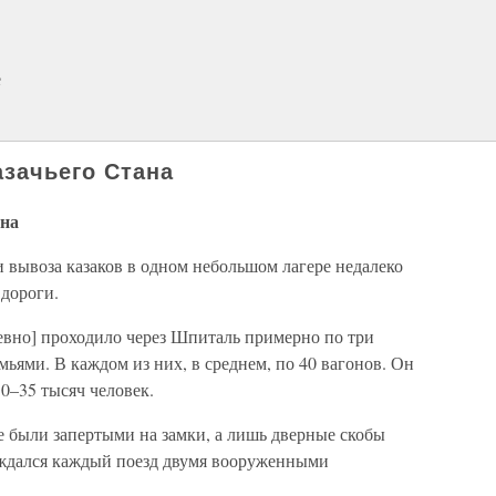
е
азачьего Стана
ана
и вывоза казаков в одном небольшом лагере недалеко
 дороги.
невно] проходило через Шпиталь примерно по три
мьями. В каждом из них, в среднем, по 40 вагонов. Он
30–35 тысяч человек.
не были запертыми на замки, а лишь дверные скобы
ждался каждый поезд двумя вооруженными