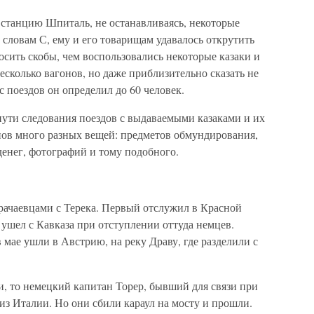
 станцию Шпиталь, не останавливаясь, некоторые
о словам С, ему и его товарищам удавалось открутить
осить скобы, чем воспользовались некоторые казаки и
есколько вагонов, но даже приблизительно сказать не
с поездов он определил до 60 человек.
пути следования поездов с выдаваемыми казаками и их
ов много разных вещей: предметов обмундирования,
денег, фотографий и тому подобного.
ачаевцами с Терека. Первый отслужил в Красной
ушел с Кавказа при отступлении оттуда немцев.
 мае ушли в Австрию, на реку Драву, где разделили с
и, то немецкий капитан Торер, бывший для связи при
 из Италии. Но они сбили караул на мосту и прошли.