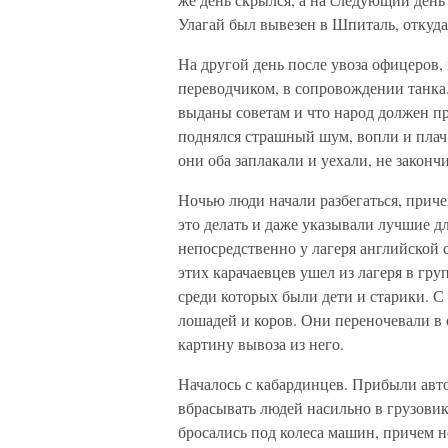
Улагай был вывезен в Шпиталь, откуда
На другой день после увоза офицеров,
переводчиком, в сопровождении танка.
выданы советам и что народ должен при
поднялся страшный шум, вопли и плач.
они оба заплакали и уехали, не законч
Ночью люди начали разбегаться, прич
это делать и даже указывали лучшие д
непосредственно у лагеря английской 
этих карачаевцев ушел из лагеря в гр
среди которых были дети и старики. С
лошадей и коров. Они переночевали в 
картину вывоза из него.
Началось с кабардинцев. Прибыли авт
вбрасывать людей насильно в грузовик
бросались под колеса машин, причем не