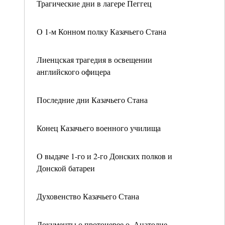
Трагические дни в лагере Пеггец
О 1-м Конном полку Казачьего Стана
Лиенцская трагедия в освещении
английского офицера
Последние дни Казачьего Стана
Конец Казачьего военного училища
О выдаче 1-го и 2-го Донских полков и
Донской батареи
Духовенство Казачьего Стана
Документы о протоиерее о. Анатолие