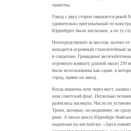
танкетка.
Город с двух сторон омывается рекой М
удивительно оригинальный по констру
Юденбурге были англичане, а по ту ст
Непосредственно за мостом, налево от 
находится огромный сталелитейный за
в совдепию. Громадные железобетонны
огромную комнату длиной около 250 м
были использованы как сараи, в котор
город, прямо на завод.
Когда машины шли через мост, казаки 
ним советский флаг. Несколько челове
разбились насмерть. Число их установ
Троих, которые, по-видимому, не сраз
реки. А около шоссе Юденбург-Вайскир
надписью по-английски: «Здесь покоят
содержат в полном порядке, а мы на н