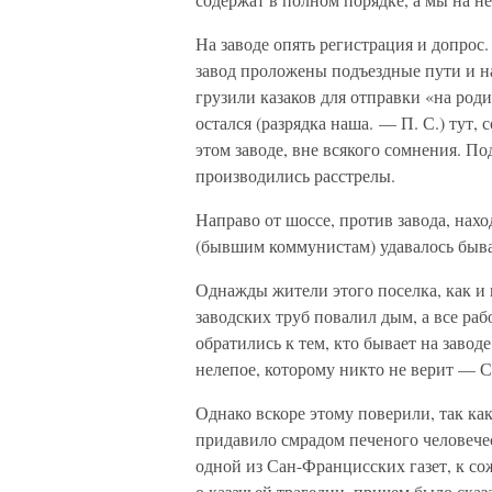
На заводе опять регистрация и допрос
завод проложены подъездные пути и на
грузили казаков для отправки «на роди
остался (разрядка наша. — П. С.) тут,
этом заводе, вне всякого сомнения. П
производились расстрелы.
Направо от шоссе, против завода, нах
(бывшим коммунистам) удавалось быват
Однажды жители этого поселка, как и г
заводских труб повалил дым, а все рабо
обратились к тем, кто бывает на завод
нелепое, которому никто не верит — 
Однако вскоре этому поверили, так как
придавило смрадом печеного человечес
одной из Сан-Францисских газет, к со
о казачьей трагедии, причем было сказ