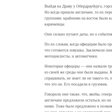
Выйдя на Драву у Обердраубурга, горс
Но когда пришли англичане, то их пе
группами: крайними на восток были ка
карачаевцы.
Они сильно путают даты, но о событи
По их словам, когда офицерам было пр
что готовится ловушка. Заключили они 
мотоциклисты, и автоматчики.
Некоторые офицеры — они назвали три
из своей же среды они были выданы. 
спрашивать, не знает ли он такого-то,
что это он. Его посадили в грузовик.
Говорили они также, что, якобы, генер
англичане предложили остаться, но он 
ними. Тоже было предложено и полков
же день скрылся, а на следующий день