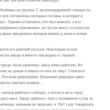
. Разбивка на группы. С железнодорожной станции на
 них поставлены поездные составы, в которые и
ну». Однако установить, кто был вывезен, а кто
 совершенно невозможно, но что их много осталось на
од звуки заведенных моторов машин и днем и ночью
одится его рабочий поселок. Некоторым из них
ь на заводе и многое там видеть и слышать.
орода, были удивлены: завод начал работать. Из
чие по домам и никого из них не зовут. Глаза всех
е. Послали разведчиков. Показание разведки самое
Советы сжигают казаков…
 сначала рабочую слободку, а потом и весь город
кого мяса. Завод «работал» пять с половиною суток (в
жалению, названия не записано, в 1947 году говорилось
ано, что англичане передавали большевикам казаков в