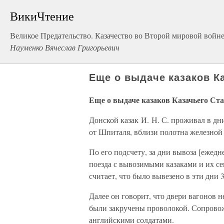
ВикиЧтение
Великое Предательство. Казачество во Второй мировой войн
Науменко Вячеслав Григорьевич
Еще о выдаче казаков К
Еще о выдаче казаков Казачьего Ст
Донской казак И. Н. С. проживал в дн
от Шпиталя, вблизи полотна железной
По его подсчету, за дни вывоза [ежед
поезда с вывозимыми казаками и их се
считает, что было вывезено в эти дни 
Далее он говорит, что двери вагонов 
были закручены проволокой. Сопрово
английскими солдатами.