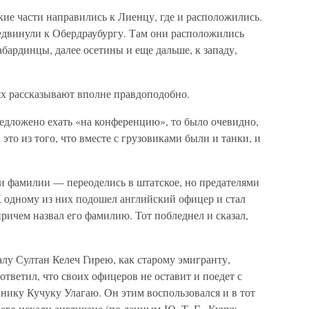
кие части направились к Лиенцу, где и расположились.
редвинули к Обердраубургу. Там они расположились
бардинцы, далее осетины и еще дальше, к западу,
ях рассказывают вполне правдоподобно.
едложено ехать «на конференцию», то было очевидно,
это из того, что вместе с грузовиками были и танки, и
 фамилии — переоделись в штатское, но предателями
К одному из них подошел английский офицер и стал
 причем назвал его фамилию. Тот побледнел и сказал,
алу Султан Келеч Гирею, как старому эмигранту,
ответил, что своих офицеров не оставит и поедет с
нику Кучуку Улагаю. Он этим воспользовался и в тот
 его искали англичане (по данным Ю. Т. Г., Кучук