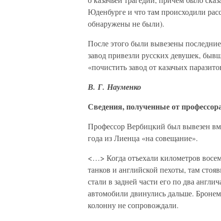
Юденбурге и что там происходили расс
обнаружены не были).
После этого были вывезены последние 
завод привезли русских девушек, быв
«почистить завод от казачьих паразит
В. Г. Науменко
Сведения, полученные от профессора
Профессор Вербицкий был вывезен вме
года из Лиенца «на совещание».
<…> Когда отъехали километров восемн
танков и английской пехоты, там сто
стали в задней части его по два англ
автомобили двинулись дальше. Бронем
колонну не сопровождали.