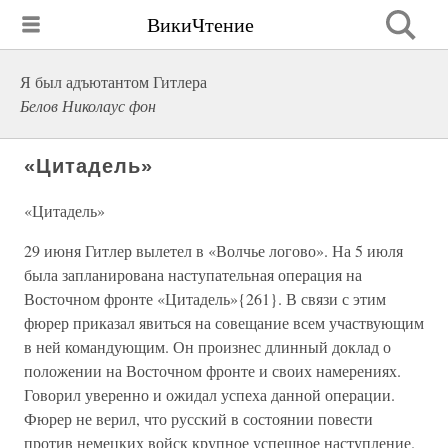
ВикиЧтение
Я был адъютантом Гитлера
Белов Николаус фон
«Цитадель»
«Цитадель»
29 июня Гитлер вылетел в «Волчье логово». На 5 июля
была запланирована наступательная операция на
Восточном фронте «Цитадель»{261}. В связи с этим
фюрер приказал явиться на совещание всем участвующим
в ней командующим. Он произнес длинный доклад о
положении на Восточном фронте и своих намерениях.
Говорил уверенно и ожидал успеха данной операции.
Фюрер не верил, что русский в состоянии повести
против немецких войск крупное успешное наступление.