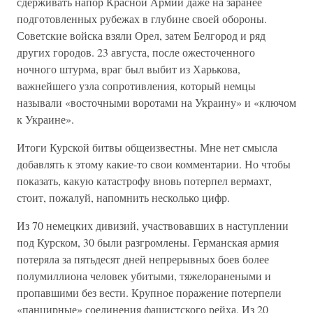
сдерживать напор Красной Армии даже на заранее
подготовленных рубежах в глубине своей обороны.
Советские войска взяли Орел, затем Белгород и ряд
других городов. 23 августа, после ожесточенного
ночного штурма, враг был выбит из Харькова,
важнейшего узла сопротивления, который немцы
называли «восточными воротами на Украину» и «ключом
к Украине».
Итоги Курской битвы общеизвестны. Мне нет смысла
добавлять к этому какие-то свои комментарии. Но чтобы
показать, какую катастрофу вновь потерпел вермахт,
стоит, пожалуй, напомнить несколько цифр.
Из 70 немецких дивизий, участвовавших в наступлении
под Курском, 30 были разгромлены. Германская армия
потеряла за пятьдесят дней непрерывных боев более
полумиллиона человек убитыми, тяжелоранеными и
пропавшими без вести. Крупное поражение потерпели
«панцирные» соединения фашистского рейха. Из 20