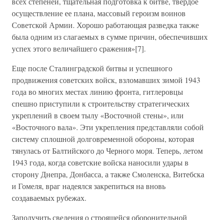
всех степеней, тщательная подготовка к битве, твердое
осуществление ее плана, массовый героизм воинов
Советской Армии. Хорошо работающая разведка также
была одним из слагаемых в сумме причин, обеспечивших
успех этого величайшего сражения»[7].
Еще после Сталинградской битвы и успешного
продвижения советских войск, взломавших зимой 1943
года во многих местах линию фронта, гитлеровцы
спешно приступили к строительству стратегических
укреплений в своем тылу «Восточной стены», или
«Восточного вала». Эти укрепления представляли собой
систему сплошной долговременной обороны, которая
тянулась от Балтийского до Черного моря. Теперь, летом
1943 года, когда советские войска наносили удары в
сторону Днепра, Донбасса, а также Смоленска, Витебска
и Гомеля, враг надеялся закрепиться на вновь
создаваемых рубежах.
Заполучить сведения о строящейся оборонительной