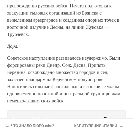
превосходство русских войск. Начата подготовка к
эвакуации тыловых организаций из Брянска с
выделением арьергардов и созданием опорных точек в
восточной излучине Десны, на линии Жуковка —
Трубчевск.
Дора.
Советское наступление развивалось неудержимо. Были
форсированы реки Днепр, Сож, Десна, Припять,
Березина, освобождено множество городов и сел,
захвачен плацдарм на Керченском полуострове.
Наносились сильные фронтальные и фланговые удары
одновременно по южной и центральной группировкам
немецко-фашистских войск.
Более 800 000 книг и аудиокниг! 📚
←
→
ЧТО ЗНАЛО БЮРО «Ф»?
КАПИТУЛЯЦИЯ ИТАЛИИ
2 месяца Литрес Подписки в
Получи