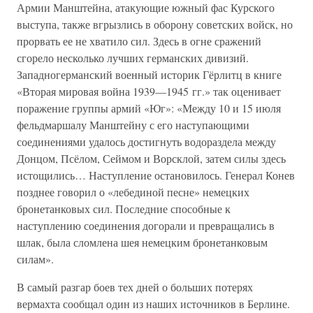
Армии Манштейна, атакующие южный фас Курского
выступа, также вгрызлись в оборону советских войск, но
прорвать ее не хватило сил. Здесь в огне сражений
сгорело несколько лучших германских дивизий.
Западногерманский военный историк Гёрлитц в книге
«Вторая мировая война 1939—1945 гг.» так оценивает
поражение группы армий «Юг»: «Между 10 и 15 июля
фельдмаршалу Манштейну с его наступающими
соединениями удалось достигнуть водораздела между
Донцом, Псёлом, Сеймом и Ворсклой, затем силы здесь
истощились… Наступление остановилось. Генерал Конев
позднее говорил о «лебединой песне» немецких
бронетанковых сил. Последние способные к
наступлению соединения догорали и превращались в
шлак, была сломлена шея немецким бронетанковым
силам».
В самый разгар боев тех дней о больших потерях
вермахта сообщал один из наших источников в Берлине.