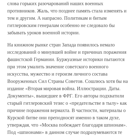
слова горьких разочарований наших военных
противников. Жаль, что позднее память стала изменять и
тем и другим. А напрасно. Политикам и битым
гитлеровским генералам особенно не следовало бы
забывать уроков военной истории.
На книжном рынке стран Запада появилось немало
исследований о минувшей войне и причинах поражения
фашистской Германии. Буржуазные историки пытаются
при этом умалить значение советского военного
искусства, мужество и героизм личного состава
Вооруженных Сил Страны Советов. Сошлюсь хотя бы на
издание «Вторая мировая война. Иллюстрации. Даты.
Документы», вышедшее в ФРГ. Его авторы подхватили
старый гитлеровский тезис о «предательстве в тылу» как
причине поражения вермахта. В частности, материалы о
Курской битве они преподносят именно в таком духе,
утверждая, что «Москва побеждает благодаря шпионам».
Под «шпионами» в данном случае подразумеваются те