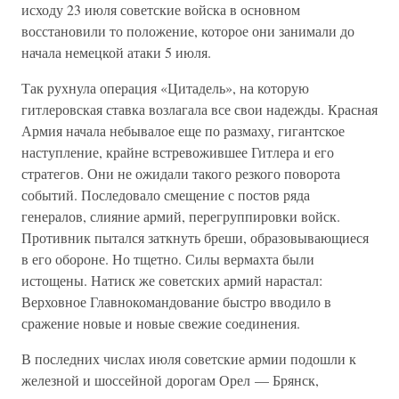
исходу 23 июля советские войска в основном
восстановили то положение, которое они занимали до
начала немецкой атаки 5 июля.
Так рухнула операция «Цитадель», на которую
гитлеровская ставка возлагала все свои надежды. Красная
Армия начала небывалое еще по размаху, гигантское
наступление, крайне встревожившее Гитлера и его
стратегов. Они не ожидали такого резкого поворота
событий. Последовало смещение с постов ряда
генералов, слияние армий, перегруппировки войск.
Противник пытался заткнуть бреши, образовывающиеся
в его обороне. Но тщетно. Силы вермахта были
истощены. Натиск же советских армий нарастал:
Верховное Главнокомандование быстро вводило в
сражение новые и новые свежие соединения.
В последних числах июля советские армии подошли к
железной и шоссейной дорогам Орел — Брянск,