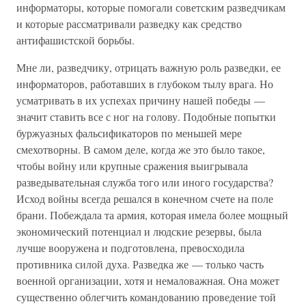
информаторы, которые помогали советским разведчикам
и которые рассматривали разведку как средство
антифашистской борьбы.
Мне ли, разведчику, отрицать важную роль разведки, ее
информаторов, работавших в глубоком тылу врага. Но
усматривать в их успехах причину нашей победы —
значит ставить все с ног на голову. Подобные попытки
буржуазных фальсификаторов по меньшей мере
смехотворны. В самом деле, когда же это было такое,
чтобы войну или крупные сражения выигрывала
разведывательная служба того или иного государства?
Исход войны всегда решался в конечном счете на поле
брани. Побеждала та армия, которая имела более мощный
экономический потенциал и людские резервы, была
лучше вооружена и подготовлена, превосходила
противника силой духа. Разведка же — только часть
военной организации, хотя и немаловажная. Она может
существенно облегчить командованию проведение той