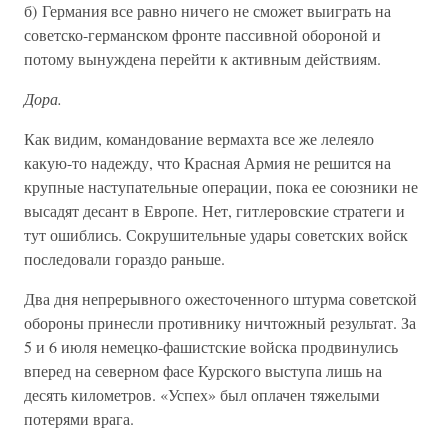
б) Германия все равно ничего не сможет выиграть на
советско-германском фронте пассивной обороной и
потому вынуждена перейти к активным действиям.
Дора.
Как видим, командование вермахта все же лелеяло
какую-то надежду, что Красная Армия не решится на
крупные наступательные операции, пока ее союзники не
высадят десант в Европе. Нет, гитлеровские стратеги и
тут ошиблись. Сокрушительные удары советских войск
последовали гораздо раньше.
Два дня непрерывного ожесточенного штурма советской
обороны принесли противнику ничтожный результат. За
5 и 6 июля немецко-фашистские войска продвинулись
вперед на северном фасе Курского выступа лишь на
десять километров. «Успех» был оплачен тяжелыми
потерями врага.