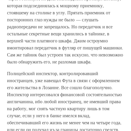
которая подсоединялась к мощному приемнику,
стоявшему на столике в углу. Прятать приемник от
посторонних глаз нужды не было — слушать
радиопередачи не запрещалось. Но передатчик и все
остальные секретные вещи хранились в тайнике, в
верхней части платяного шкафа. Джим остроумно
вмонтировал передатчик в футляр от пишущей машинки.
Сам же тайник был устроен так искусно, что невозможно
было обнаружить его, не разломав шкафа.
Полицейский инспектор, контролировавший
иностранцев, уже навещал Фута в связи с оформлением
его жительства в Лозанне. Все сошло благополучно.
Инспектор интересовался финансовой состоятельностью
англичанина, ибо любой иностранец, не имевший права
на работу, мог снять частную квартиру лишь в том
случае, если у него в банке имелся вклад,
обеспечивавший его жизнь не менее чем на четыре года,
или если он получал из-за границы достаточно средств.