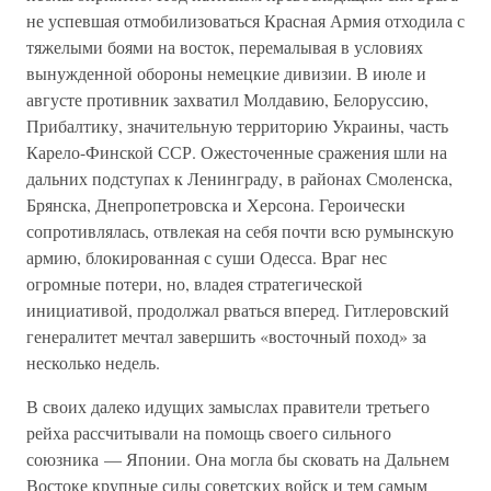
не успевшая отмобилизоваться Красная Армия отходила с
тяжелыми боями на восток, перемалывая в условиях
вынужденной обороны немецкие дивизии. В июле и
августе противник захватил Молдавию, Белоруссию,
Прибалтику, значительную территорию Украины, часть
Карело-Финской ССР. Ожесточенные сражения шли на
дальних подступах к Ленинграду, в районах Смоленска,
Брянска, Днепропетровска и Херсона. Героически
сопротивлялась, отвлекая на себя почти всю румынскую
армию, блокированная с суши Одесса. Враг нес
огромные потери, но, владея стратегической
инициативой, продолжал рваться вперед. Гитлеровский
генералитет мечтал завершить «восточный поход» за
несколько недель.
В своих далеко идущих замыслах правители третьего
рейха рассчитывали на помощь своего сильного
союзника — Японии. Она могла бы сковать на Дальнем
Востоке крупные силы советских войск и тем самым