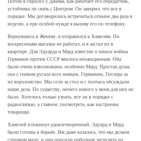
Потом я спросил у Джима, как работает его передатчик,
устойчива ли связь с Центром. Он заверил, что все в
порядке. Мы договорились встречаться отныне два раза в
неделю, а при особой нужде я вызову его по телефону.
Вернувшись в Женеву, я отправился к Хамелям. По
воскресеньям магазин не работал, и я застал их в
квартире. Для Эдуарда и Мауд известие о начале войны
Германии против СССР явилось неожиданным. Оба
были очень взволнованы, особенно Мауд. Простая душа,
она с гневом ругала всех немцев, Германию, Гитлера за
их вероломство. Мы сели за стол и с полчаса обсуждали
наши дела. По существу, ничего нового у меня для них не
было. Хотелось только узнать, все ли в порядке с
радиосвязью, а главное, посмотреть, как настроены
товарищи.
Хамелей я покинул удовлетворенный. Эдуард и Мауд
были готовы к борьбе. Им даже казалось, что мы делаем
слишком мало, и они просили побольше загрузить их