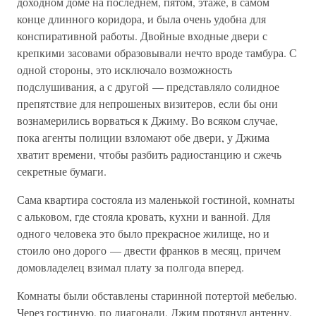
доходном доме на последнем, пятом, этаже, в самом
конце длинного коридора, и была очень удобна для
конспиративной работы. Двойные входные двери с
крепкими засовами образовывали нечто вроде тамбура. С
одной стороны, это исключало возможность
подслушивания, а с другой — представляло солидное
препятствие для непрошеных визитеров, если бы они
вознамерились ворваться к Джиму. Во всяком случае,
пока агенты полиции взломают обе двери, у Джима
хватит времени, чтобы разбить радиостанцию и сжечь
секретные бумаги.
Сама квартира состояла из маленькой гостиной, комнаты
с альковом, где стояла кровать, кухни и ванной. Для
одного человека это было прекрасное жилище, но и
стоило оно дорого — двести франков в месяц, причем
домовладелец взимал плату за полгода вперед.
Комнаты были обставлены старинной потертой мебелью.
Через гостиную, по диагонали, Джим протянул антенну,