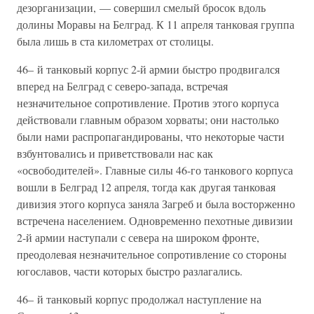
дезорганизации, — совершил смелый бросок вдоль
долины Моравы на Белград. К 11 апреля танковая группа
была лишь в ста километрах от столицы.
46– й танковый корпус 2-й армии быстро продвигался
вперед на Белград с северо-запада, встречая
незначительное сопротивление. Против этого корпуса
действовали главным образом хорваты; они настолько
были нами распропагандированы, что некоторые части
взбунтовались и приветствовали нас как
«освободителей». Главные силы 46-го танкового корпуса
вошли в Белград 12 апреля, тогда как другая танковая
дивизия этого корпуса заняла Загреб и была восторженно
встречена населением. Одновременно пехотные дивизии
2-й армии наступали с севера на широком фронте,
преодолевая незначительное сопротивление со стороны
югославов, части которых быстро разлагались.
46– й танковый корпус продолжал наступление на