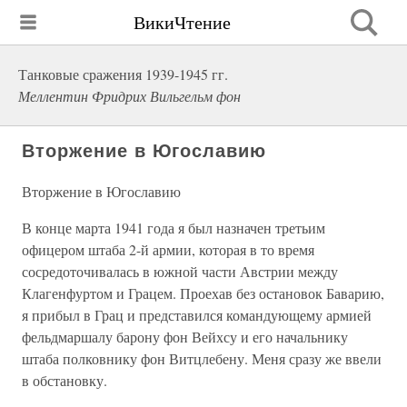
ВикиЧтение
Танковые сражения 1939-1945 гг.
Меллентин Фридрих Вильгельм фон
Вторжение в Югославию
Вторжение в Югославию
В конце марта 1941 года я был назначен третьим
офицером штаба 2-й армии, которая в то время
сосредоточивалась в южной части Австрии между
Клагенфуртом и Грацем. Проехав без остановок Баварию,
я прибыл в Грац и представился командующему армией
фельдмаршалу барону фон Вейхсу и его начальнику
штаба полковнику фон Витцлебену. Меня сразу же ввели
в обстановку.