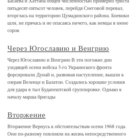
Басаева и Хаттаба общей численностью примерно триста
пятьдесят-пятьсот человек, перейдя Снеговой перевал,
вторглась на территорию Цумадинского района. Боевики
шли, не прячась и не опасаясь ничего, как немцы в июне
сорок
Через Югославию и Венгрию
Через Югославию и Венгрию В эти погожие дни
уходящей осени войска 3-го Украинского фронта
форсировали Дунай и, развивая наступление, вышли к
озерам Веленце и Балатон. Создались хорошие условия
для удара в тыл Будапештской группировке. Однако к
началу марша бригады
Вторжение
Вторжение Вернусь к обстоятельствам осени 1968 года.
Они по-разному повлияли на жизнь непосредственного