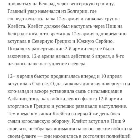
прорваться на Белград через венгерскую границу.
Главный удар намечался из Болгарии, где
сосредоточилась наша 12-я армия и танковая группа
Клейста. Клейст должен был наступать через Ниш на
Белград с юга, в то время как 12-я армия одновременно
вступала в Северную Грецию и Южную Сербию.
Поскольку развертывание 2-й армии еще не было
закончено, 12-я армия начала действия 6 апреля, а 8-го
началось наше наступление с севера.
12– я армия быстро продвигалась вперед и 10 апреля
вступила в Скопле. Одна танковая дивизия повернула на
юго-запад и вскоре установила связь с итальянцами в
Албании, тогда как войска левого фланга 12-й армии
вторглись в Грецию и успешно развивали наступление.
Тем временем танки Клейста в первый же день боев
смяли югославскую оборону. Клейст вступил в Ниш 9
апреля и, не обращая внимания на югославские войска на
своем фланге — они находились в состоянии полнейшей