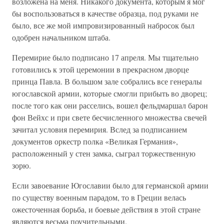
возложена на меня. Никакого документа, которым я мог
бы воспользоваться в качестве образца, под руками не
было, все же мой импровизированный набросок был
одобрен начальником штаба.
Перемирие было подписано 17 апреля. Мы тщательно
готовились к этой церемонии в прекрасном дворце
принца Павла. В большом зале собрались все генералы
югославской армии, которые смогли прибыть во дворец;
после того как они расселись, вошел фельдмаршал барон
фон Вейхс и при свете бесчисленного множества свечей
зачитал условия перемирия. Вслед за подписанием
документов оркестр полка «Великая Германия»,
расположенный у стен замка, сыграл торжественную
зорю.
Если завоевание Югославии было для германской армии
по существу военным парадом, то в Греции велась
ожесточенная борьба, и боевые действия в этой стране
являются весьма поучительными.