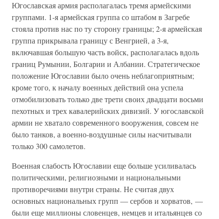
Югославская армия располагалась тремя армейскими
группами. 1-я армейская группа со штабом в Загребе
стояла против нас по ту сторону границы; 2-я армейская
группа прикрывала границу с Венгрией, а 3-я,
включавшая большую часть войск, располагалась вдоль
границ Румынии, Болгарии и Албании. Стратегическое
положение Югославии было очень неблагоприятным;
кроме того, к началу военных действий она успела
отмобилизовать только две трети своих двадцати восьми
пехотных и трех кавалерийских дивизий. У югославской
армии не хватало современного вооружения, совсем не
было танков, а военно-воздушные силы насчитывали
только 300 самолетов.
Военная слабость Югославии еще больше усиливалась
политическими, религиозными и национальными
противоречиями внутри страны. Не считая двух
основных национальных групп — сербов и хорватов, —
были еще миллионы словенцев, немцев и итальянцев со