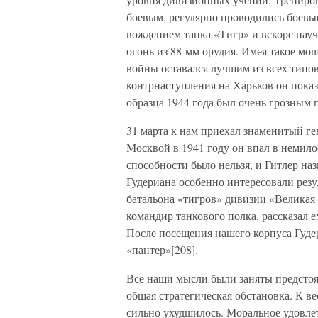
боевым, регулярно проводились боевые
вождением танка «Тигр» и вскоре нау
огонь из 88-мм орудия. Имея такое мо
войны оставался лучшим из всех типо
контрнаступления на Харьков он показ
образца 1944 года был очень грозным 
31 марта к нам приехал знаменитый ге
Москвой в 1941 году он впал в немило
способности было нельзя, и Гитлер на
Гудериана особенно интересовали рез
батальона «тигров» дивизии «Великая
командир танкового полка, рассказал 
После посещения нашего корпуса Гуде
«пантер»[208].
Все наши мысли были заняты предстоя
общая стратегическая обстановка. К в
сильно ухудшилось. Моральное удовле