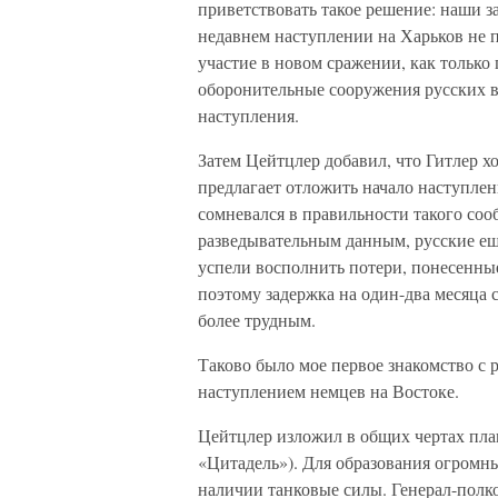
приветствовать такое решение: наши з
недавнем наступлении на Харьков не 
участие в новом сражении, как только 
оборонительные сооружения русских в
наступления.
Затем Цейтцлер добавил, что Гитлер х
предлагает отложить начало наступлен
сомневался в правильности такого соо
разведывательным данным, русские ещ
успели восполнить потери, понесенные
поэтому задержка на один-два месяца 
более трудным.
Таково было мое первое знакомство с
наступлением немцев на Востоке.
Цейтцлер изложил в общих чертах пла
«Цитадель»). Для образования огромн
наличии танковые силы. Генерал-полко