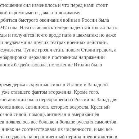
оотношение сил изменилось и что перед нами стоит
щий огромными и даже, по-видимому,
обиться быстрого окончания войны в России была
42 года. Нам оставалось теперь надеяться только на то,
еды и получится нечто вроде пата в шахматах; но даже
и неудачами на других театрах военных действий.
езультаты. Тунис грозил стать новым Сталинградом, а
омбардировки держали в постоянном напряжении
пония бездействовала, положение Италии было
время держать крупные силы в Италии и Западной
 уже ставшего фактом вторжения. Кроме того,
ной авиации была переброшена из России на Запад для
союзников, активность которых возросла. Красный
озной силой: помощь англичан и американцев
ев появлялось все больше и больше русских самолетов.
 никак не соответствовала их численности, и мы все
та создавать на ограниченный период превосходство в