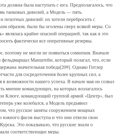
Гота должна была наступать с юга. Предполагалось, что
емь танковых дивизий, а Модель — пять.
и пехотных дивизий: их хотели перебросить с
аким образом, были бы оголены сверх всякой меры. Со
» являлась крайне опасной операцией, так как в это
осить фактически все оперативные резервы.
е, поэтому не могли не появиться сомнения. Вначале
 фельдмаршал Манштейн, который полагал, что, если
держана значительная победа[209]. Однако Гитлер
тчасти для сосредоточения более крупных сил, а
я в возможности нашего успеха. В начале мая он созвал
ть мнение командующих, на которых возлагалось
он Клюге, командующий группой армий «Центр», был
еперь уже колебался, а Модель предъявил
том, что русские заняты сооружением мощных
и южного фасов выступа и что они отвели свои
Курска. Это показывало, что русские знали о
мали соответствующие меры.