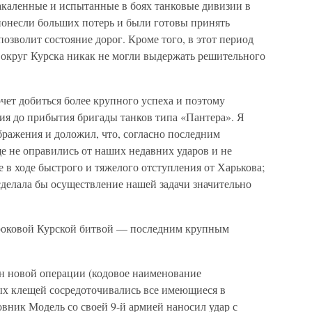
акаленные и испытанные в боях танковые дивизии в
понесли больших потерь и были готовы принять
позволит состояние дорог. Кроме того, в этот период
округ Курска никак не могли выдержать решительного
очет добиться более крупного успеха и поэтому
ия до прибытия бригады танков типа «Пантера». Я
бражения и доложил, что, согласно последним
е не оправились от наших недавних ударов и не
 в ходе быстрого и тяжелого отступления от Харькова;
сделала бы осуществление нашей задачи значительно
 роковой Курской битвой — последним крупным
н новой операции (кодовое наименование
ых клещей сосредоточивались все имеющиеся в
вник Модель со своей 9-й армией наносил удар с