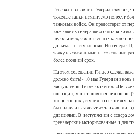
Генерал-полковник Гудериан заявил, ч
тяжелые танки неминуемо понесут боль
танковых войск. Он предостерег от пер
«начальник генерального штаба возла
недостатков, свойственных каждой нов
до начала наступления». Но генерал Це
толку высказанными на совещании ра
более поздний срок.
На этом совещании Гитлер сделал важ
должно быть!» 10 мая Гудериан вновь в
наступления. Гитлер ответил: «Вы сов
операции, мне становится нехорошо»[
конце концов уступил и согласился на
был наноситься десятью танковыми, о
дивизиями. В наступлении с севера д
гренадерские моторизованные и девять
Этой операции суждено было стать ве