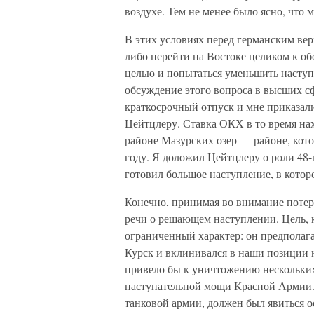
воздухе. Тем не менее было ясно, что
В этих условиях перед германским ве
либо перейти на Востоке целиком к об
целью и попытаться уменьшить наступ
обсуждение этого вопроса в высших сфе
краткосрочный отпуск и мне приказали
Цейтцлеру. Ставка ОКХ в то время нах
районе Мазурских озер — районе, кот
году. Я доложил Цейтцлеру о роли 48-г
готовил большое наступление, в котор
Конечно, принимая во внимание потер
речи о решающем наступлении. Цель, 
ограниченный характер: он предполаг
Курск и вклинивался в наши позиции н
привело бы к уничтожению нескольких
наступательной мощи Красной Армии. 
танковой армии, должен был явиться о