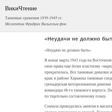
ВикиЧтение
Танковые сражения 1939-1945 гг.
Меллентин Фридрих Вильгельм фон
«Неудачи не должно бы
«Неудачи не должно быть»
В конце марта 1943 года на Восточно
свои права еще более властному «марш
прекратились. Все танковые дивизии 
края; в районе Харькова танковые соед
гренадерская моторизованная дивизия
командира 48-го танкового корпуса. П
по тщательно составленному плану.
Сначала проводились занятия в масшта
уровня дивизионных учений. Трениров