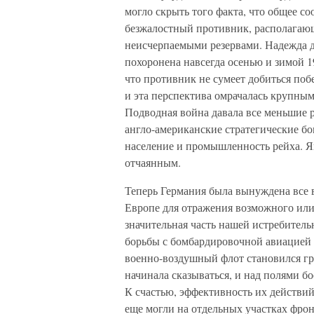
могло скрыть того факта, что общее с
безжалостный противник, располагаю
неисчерпаемыми резервами. Надежда д
похоронена навсегда осенью и зимой 19
что противник не сумеет добиться поб
и эта перспектива омрачалась крупным
Подводная война давала все меньшие р
англо-американские стратегические б
население и промышленность рейха. Я
отчаянным.
Теперь Германия была вынуждена все 
Европе для отражения возможного или
значительная часть нашей истребитель
борьбы с бомбардировочной авиацией 
военно-воздушный флот становился гр
начинала сказываться, и над полями бо
К счастью, эффективность их действий
еще могли на отдельных участках фрон