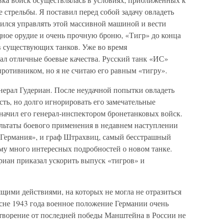
 стрельбы. Я поставил перед собой задачу овладеть
чился управлять этой массивной машиной и вести
щное орудие и очень прочную броню, «Тигр» до конца
в существующих танков. Уже во время
ал отличные боевые качества. Русский танк «ИС»
противником, но я не считаю его равным «тигру».
нерал Гудериан. После неудачной попытки овладеть
сть, но долго игнорировать его замечательные
значил его генерал-инспектором бронетанковых войск.
ультаты боевого применения в недавнем наступлении
 Германия», и граф Штрахвиц, самый бесстрашный
ему много интересных подробностей о новом танке.
риан приказал ускорить выпуск «тигров» и
щими действиями, на которых не могла не отразиться
есне 1943 года военное положение Германии очень
творение от последней победы Манштейна в России не