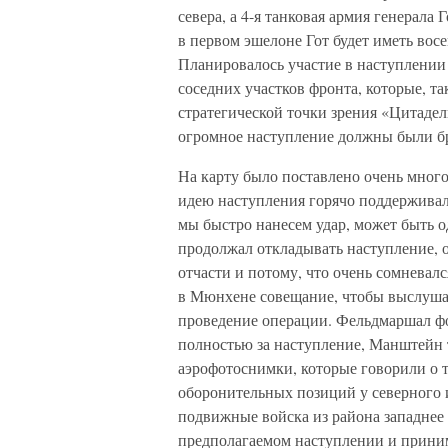
севера, а 4-я танковая армия генерала 
в первом эшелоне Гот будет иметь вос
Планировалось участие в наступлении 
соседних участков фронта, которые, т
стратегической точки зрения «Цитадель
огромное наступление должны были бр
На карту было поставлено очень много
идею наступления горячо поддерживал
мы быстро нанесем удар, может быть о
продолжал откладывать наступление, о
отчасти и потому, что очень сомневалс
в Мюнхене совещание, чтобы выслуша
проведение операции. Фельдмаршал ф
полностью за наступление, Манштейн т
аэрофотоснимки, которые говорили о 
оборонительных позиций у северного 
подвижные войска из района западнее 
предполагаемом наступлении и прини