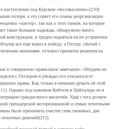
то наступление под Курском «бессмысленно»[210]:
шие потери, а это сорвет его планы реорганизации
еоценки «пантер», так как у этих танков, на которые
гает такие большие надежды, обнаружено много
ой конструкции, и трудно надеяться на их устранение
йтцлер все еще верил в победу, а Гитлер, сбитый с
зличными мнениями, отложил принятие решения на
ное и совершенно правильное замечание: «Неудачи не
иделся с Гитлером и убеждал его отказаться от
ершенно правы. Как только я начинаю думать об этой
211]. Однако под нажимом Кейтеля и Цейтцлера он в
 операцию грандиозного масштаба. Удар с юга должен
дной гренадерской моторизованной и семью пехотными
олжны были принимать участие семь танковых, две
 пехотных дивизий[212].
личайшей танковой битвой в истории войн.