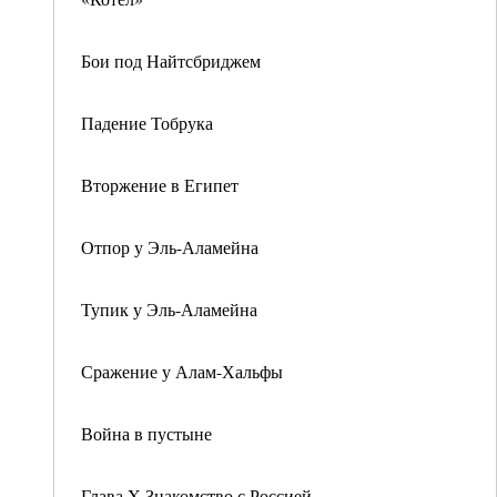
Бои под Найтсбриджем
Падение Тобрука
Вторжение в Египет
Отпор у Эль-Аламейна
Тупик у Эль-Аламейна
Сражение у Алам-Хальфы
Война в пустыне
Глава X Знакомство с Россией