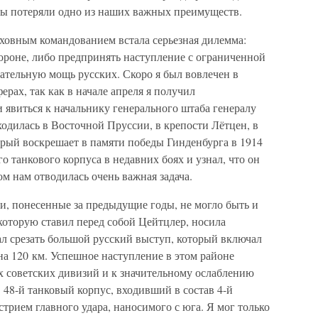
 мы потеряли одно из наших важных преимуществ.
рховным командованием встала серьезная дилемма:
ороне, либо предпринять наступление с ограниченной
ательную мощь русских. Скоро я был вовлечен в
рах, так как в начале апреля я получил
 явиться к начальнику генерального штаба генералу
одилась в Восточной Пруссии, в крепости Лётцен, в
орый воскрешает в памяти победы Гинденбурга в 1914
о танкового корпуса в недавних боях и узнал, что он
ом нам отводилась очень важная задача.
и, понесенные за предыдущие годы, не могло быть и
которую ставил перед собой Цейтцлер, носила
ал срезать большой русский выступ, который включал
а 120 км. Успешное наступление в этом районе
 советских дивизий и к значительному ослаблению
48-й танковый корпус, входивший в состав 4-й
стрием главного удара, наносимого с юга. Я мог только