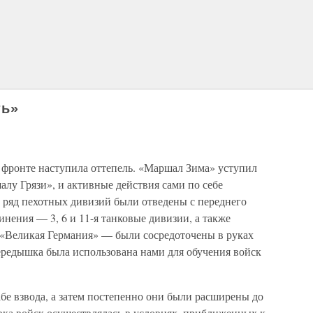
ть»
м фронте наступила оттепель. «Маршал Зима» уступил
алу Грязи», и активные действия сами по себе
и ряд пехотных дивизий были отведены с переднего
инения — 3, 6 и 11-я танковые дивизии, а также
 «Великая Германия» — были сосредоточены в руках
ередышка была использована нами для обучения войск
бе взвода, а затем постепенно они были расширены до
ка войск осуществлялась в условиях, приближенных к