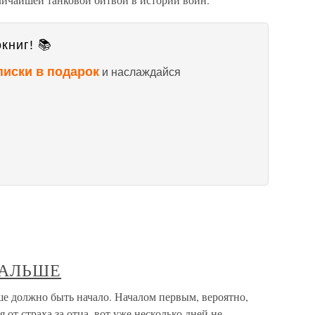
книг! 📚
писки в подарок
и наслаждайся
ДАЛЬШЕ
лжно быть начало. Началом первым, вероятно,
я от страха за отца, вот уже несколько дней не