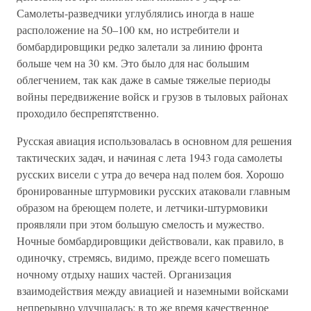
Самолеты-разведчики углублялись иногда в наше
расположение на 50–100 км, но истребители и
бомбардировщики редко залетали за линию фронта
больше чем на 30 км. Это было для нас большим
облегчением, так как даже в самые тяжелые периоды
войны передвижение войск и грузов в тыловых районах
проходило беспрепятственно.
Русская авиация использовалась в основном для решения
тактических задач, и начиная с лета 1943 года самолеты
русских висели с утра до вечера над полем боя. Хорошо
бронированные штурмовики русских атаковали главным
образом на бреющем полете, и летчики-штурмовики
проявляли при этом большую смелость и мужество.
Ночные бомбардировщики действовали, как правило, в
одиночку, стремясь, видимо, прежде всего помешать
ночному отдыху наших частей. Организация
взаимодействия между авиацией и наземными войсками
непрерывно улучшалась; в то же время качественное