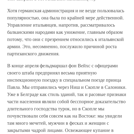
Хотя германская администрация и не везде пользовалась
популярностью, она была по крайней мере действенной.
Управление итальянцев, напротив, рассматривалось
балканскими народами как унижение, главным образом
потому, что они с презрением относились к итальянской
армии. Это, несомненно, послужило причиной роста
партизанского движения.
В конце апреля фельдмаршал фон Вейхс с офицерами
своего штаба предпринял весьма приятную
инспекционную поездку в специальном поезде принца
Павла. Мы отправились через Ниш и Скопле в Салоники.
Уже в Белграде как стиль зданий, так и расовые признаки
части населения являли собой бесспорное доказательство
длительного господства турок, но в Скопле мы
почувствовали себя совсем как на Востоке: мы увидели
там много мечетей, мужчин в фесках и женщин с
закрытыми чадрой лицами. Освежающее купание в