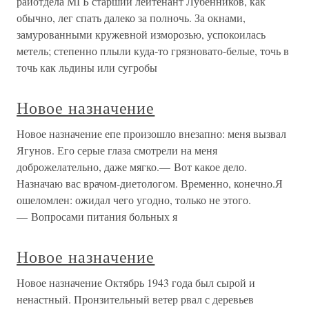
райотдела МГБ старший лейтенант Лубенников, как
обычно, лег спать далеко за полночь. За окнами,
замурованными кружевной изморозью, успокоилась
метель; степенно плыли куда-то грязновато-белые, точь в
точь как льдины или сугробы
Новое назначение
Новое назначение епе произошло внезапно: меня вызвал
Ягунов. Его серые глаза смотрели на меня
доброжелательно, даже мягко.— Вот какое дело.
Назначаю вас врачом-диетологом. Временно, конечно.Я
ошеломлен: ожидал чего угодно, только не этого.
— Вопросами питания больных я
Новое назначение
Новое назначение Октябрь 1943 года был сырой и
ненастный. Пронзительный ветер рвал с деревьев