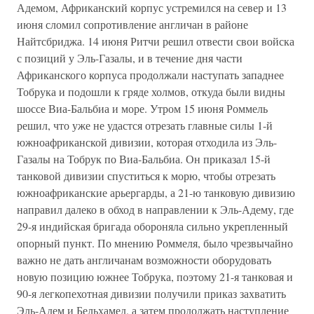
Адемом, Африканский корпус устремился на север и 13
июня сломил сопротивление англичан в районе
Найтсбриджа. 14 июня Ритчи решил отвести свои войска
с позиций у Эль-Газалы, и в течение дня части
Африканского корпуса продолжали наступать западнее
Тобрука и подошли к гряде холмов, откуда были видны
шоссе Виа-Бальбиа и море. Утром 15 июня Роммель
решил, что уже не удастся отрезать главные силы 1-й
южноафриканской дивизии, которая отходила из Эль-
Газалы на Тобрук по Виа-Бальбиа. Он приказал 15-й
танковой дивизии спуститься к морю, чтобы отрезать
южноафриканские арьергарды, а 21-ю танковую дивизию
направил далеко в обход в направлении к Эль-Адему, где
29-я индийская бригада обороняла сильно укрепленный
опорный пункт. По мнению Роммеля, было чрезвычайно
важно не дать англичанам возможности оборудовать
новую позицию южнее Тобрука, поэтому 21-я танковая и
90-я легкопехотная дивизии получили приказ захватить
Эль-Адем и Бельхамед, а затем продолжать наступление