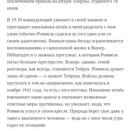
исключением приказа на штурм Тобрука, отданного 18
июня.
В 19.30 командующий ужинает в своей машине и
приглашает начальника штаба и меня разделить с ним
ужин (обычно Роммель садился за стол один или со
своим адъютантом). Вначале наша беседа ограничивается
воспоминаниями о гарнизонной жизни в Винер-
Нёйштадте и о лыжных прогулках, к которым Роммель
питал большое пристрастие. Вскоре, однако, темой
разговора, как всегда, становится Тобрук. Роммель думает
лишь об одном — о захвате Тобрука. Войска должны
наступать в том же направлении, как намечалось в
ноябре 1941 года, то есть с юго-востока. Начальник штаба
взвешивает наши шансы и оценивает возможные
ответные меры противника, но умолкает, видя, что
Роммель уснул в своем кресле. Природа берет свое даже у
такого закаленного человека — ведь он с пяти часов утра
ездил по позициям.