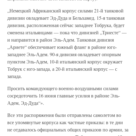
„Немецкий Африканский корпус силами 21-й танковой
дивизии овладевает Эд-Дуда и Бельхамед. 15-я танковая
дивизия, расположенная сейчас западнее Тобрука, будет
сменена итальянцами — пока что дивизией „Триесте“ —
и направится в район Эль-Адем. Танковая дивизия
„Ариете“ обеспечивает южный фланг в районе юго-
западнее Эль-Адем. 90-я дивизия овладевает опорным
пунктом Эль-Адем, 10-й итальянский корпус окружает
Тобрук с юго-запада, а 20-й итальянский корпус — с
запада.
Просить командующего военно-воздушными силами
сосредоточить 16 июня главные усилия в районе Эль-
Адем, Эд-Дуда“».
Все эти распоряжения были отправлены самолетом во
все упомянутые корпуса как частные приказы: в те дни
не отдавалось официальных общих приказов по армии, за