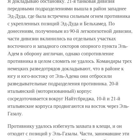
Я докладываю обстановку. 21-я танковая дивизия
передовыми подразделениями вышла в район западнее
Эд-Дуда, где была встречена сильным огнем противника
с укрепленных позиций Эд-Дуда и Бельхамед. По
донесениям, полученным из 90-й легкопехотной дивизии,
части дивизии вклинились на отдельных участках
восточного и западного секторов опорного пункта Эль-
Адем в оборону англичан, однако сопротивление
противника в целом сломить не удалось. Командиры трех
немецких разведотрядов докладывают, что в районе к
югу и юго-востоку от Эль-Адема они отбросили
разведывательные подразделения противника. 20-й
итальянский (моторизованный) корпус
сосредоточивается вокруг Найтсбриджа, 10-й и 21-й
итальянские корпуса продвигаются на восток через Эль-
Газалу.
Противнику удалось избегнуть захвата в клещи, и он
отходит с позиций у Эль-Газалы. Части, занимавшие эти