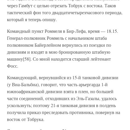
через Гамбут с целью отрезать Тобрук с востока. Таков
тактический фон того двадцатичетырехчасового периода,
который я теперь опишу.
Командный пункт Роммеля в Бир-Лефа, время — 18.15.
Генерал-полковник Роммель с начальником штаба
полковником Байерлейном вернулись из поездки по
дивизиям и входят в мою бронированную штабную
машину[58]. Со мной находится старший лейтенант
Фосс.
Командующий, вернувшийся из 15-й танковой дивизии
(у Виа-Бальбиа), говорит, что часть арьергарда 1-й
южноафриканской дивизии взята в плен, но большей
части соединений, отходивших из Эль-Газалы, удалось
ускользнуть; поэтому 21-я танковая дивизия в полдень
получила приказ преследовать противника, повернув на
восток от Тобрука.