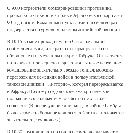
С 9.00 истребители-бомбардировщики противника
проявляют активность в полосе Африканского корпуса и
90-й дивизии. Командный пункт армии несколько раз
подвергается штурмовым налетам английской авиации.
В 10.15 ко мне приходит майор Отто, начальник
снабжения армии, и я кратко информирую его об
обстановке и намеченном штурме Тобрука. Он жалуется
на то, что за последнюю неделю итальянское верховное
командование значительно урезало тоннаж морских
перевозок для немецких войск в пользу итальянской
танковой дивизии «Литторио», которая перебрасывается
в Африку. Поэтому создалось весьма критическое
положение со снабжением, особенно не хватало
горючего. (В последующие дни, когда в районе Гамбута
было захвачено большое количество бензина, положение
значительно улучшилось.)
В 10.30 командир роты радиоперехвата докладывает о