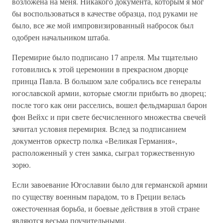
возложена на меня. Никакого документа, которым я мог
бы воспользоваться в качестве образца, под руками не
было, все же мой импровизированный набросок был
одобрен начальником штаба.
Перемирие было подписано 17 апреля. Мы тщательно
готовились к этой церемонии в прекрасном дворце
принца Павла. В большом зале собрались все генералы
югославской армии, которые смогли прибыть во дворец;
после того как они расселись, вошел фельдмаршал барон
фон Вейхс и при свете бесчисленного множества свечей
зачитал условия перемирия. Вслед за подписанием
документов оркестр полка «Великая Германия»,
расположенный у стен замка, сыграл торжественную
зорю.
Если завоевание Югославии было для германской армии
по существу военным парадом, то в Греции велась
ожесточенная борьба, и боевые действия в этой стране
являются весьма поучительными.