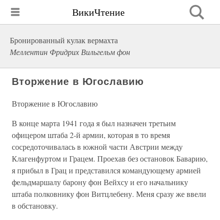
ВикиЧтение
Бронированный кулак вермахта
Меллентин Фридрих Вильгельм фон
Вторжение в Югославию
Вторжение в Югославию
В конце марта 1941 года я был назначен третьим
офицером штаба 2-й армии, которая в то время
сосредоточивалась в южной части Австрии между
Клагенфуртом и Грацем. Проехав без остановок Баварию,
я прибыл в Грац и представился командующему армией
фельдмаршалу барону фон Вейхсу и его начальнику
штаба полковнику фон Витцлебену. Меня сразу же ввели
в обстановку.