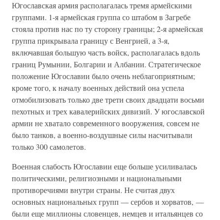
Югославская армия располагалась тремя армейскими
группами. 1-я армейская группа со штабом в Загребе
стояла против нас по ту сторону границы; 2-я армейская
группа прикрывала границу с Венгрией, а 3-я,
включавшая большую часть войск, располагалась вдоль
границ Румынии, Болгарии и Албании. Стратегическое
положение Югославии было очень неблагоприятным;
кроме того, к началу военных действий она успела
отмобилизовать только две трети своих двадцати восьми
пехотных и трех кавалерийских дивизий. У югославской
армии не хватало современного вооружения, совсем не
было танков, а военно-воздушные силы насчитывали
только 300 самолетов.
Военная слабость Югославии еще больше усиливалась
политическими, религиозными и национальными
противоречиями внутри страны. Не считая двух
основных национальных групп — сербов и хорватов, —
были еще миллионы словенцев, немцев и итальянцев со