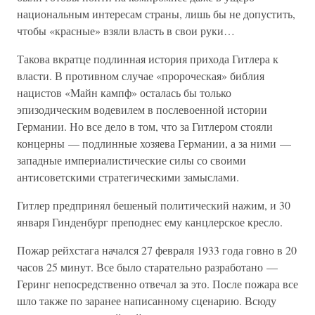
национальным интересам страны, лишь бы не допустить,
чтобы «красные» взяли власть в свои руки…
Такова вкратце подлинная история прихода Гитлера к
власти. В противном случае «пророческая» библия
нацистов «Майн кампф» осталась бы только
эпизодическим водевилем в послевоенной истории
Германии. Но все дело в том, что за Гитлером стояли
концерны — подлинные хозяева Германии, а за ними —
западные империалистические силы со своими
антисоветскими стратегическими замыслами.
Гитлер предпринял бешеный политический нажим, и 30
января Гинденбург преподнес ему канцлерское кресло.
Пожар рейхстага начался 27 февраля 1933 года говно в 20
часов 25 минут. Все было старательно разработано —
Геринг непосредственно отвечал за это. После пожара все
шло также по заранее написанному сценарию. Всюду