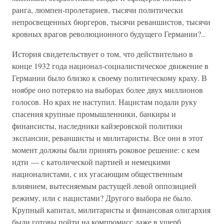
ранга, люмпен-пролетариев, тысячи политически
непросвещенных бюргеров, тысячи реваншистов, тысячи
кровных врагов революционного будущего Германии?..
История свидетельствует о том, что действительно в
конце 1932 года национал-социалистическое движение в
Германии было близко к своему политическому краху. В
ноябре оно потеряло на выборах более двух миллионов
голосов. Но крах не наступил. Нацистам подали руку
спасения крупные промышленники, банкиры и
финансисты, наследники кайзеровской политики
экспансии, реваншисты и милитаристы. Все они в этот
момент должны были принять роковое решение: с кем
идти — с католической партией и немецкими
националистами, с их угасающим общественным
влиянием, вытесняемым растущей левой оппозицией
режиму, или с нацистами? Другого выбора не было.
Крупный капитал, милитаристы и финансовая олигархия
были готовы пойти на компромисс даже в ущерб