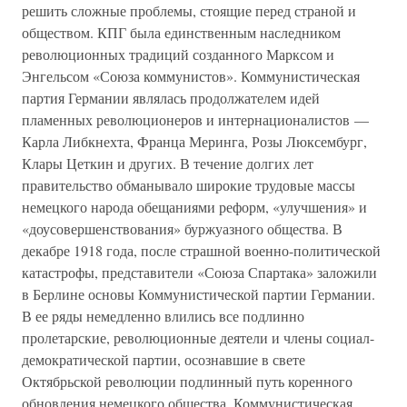
решить сложные проблемы, стоящие перед страной и
обществом. КПГ была единственным наследником
революционных традиций созданного Марксом и
Энгельсом «Союза коммунистов». Коммунистическая
партия Германии являлась продолжателем идей
пламенных революционеров и интернационалистов —
Карла Либкнехта, Франца Меринга, Розы Люксембург,
Клары Цеткин и других. В течение долгих лет
правительство обманывало широкие трудовые массы
немецкого народа обещаниями реформ, «улучшения» и
«доусовершенствования» буржуазного общества. В
декабре 1918 года, после страшной военно-политической
катастрофы, представители «Союза Спартака» заложили
в Берлине основы Коммунистической партии Германии.
В ее ряды немедленно влились все подлинно
пролетарские, революционные деятели и члены социал-
демократической партии, осознавшие в свете
Октябрьской революции подлинный путь коренного
обновления немецкого общества. Коммунистическая