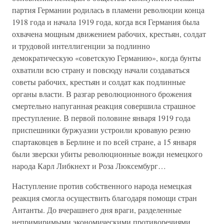
партия Германии родилась в пламени революции конца
1918 года и начала 1919 года, когда вся Германия была
охвачена мощным движением рабочих, крестьян, солдат
и трудовой интеллигенции за подлинно
демократическую «советскую Германию», когда бунты
охватили всю страну и повсюду начали создаваться
советы рабочих, крестьян и солдат как подлинные
органы власти. В разгар революционного брожения
смертельно напуганная реакция совершила страшное
преступление. В первой половине января 1919 года
приспешники буржуазии устроили кровавую резню
спартаковцев в Берлине и по всей стране, а 15 января
были зверски убиты революционные вожди немецкого
народа Карл Либкнехт и Роза Люксембург…
Наступление против собственного народа немецкая
реакция смогла осуществить благодаря помощи стран
Антанты. До вчерашнего дня враги, разделенные
непримиримыми экономическими противоречиями,