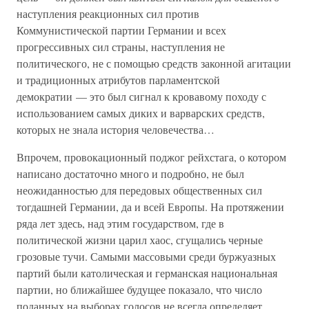
наступления реакционных сил против
Коммунистической партии Германии и всех
прогрессивных сил страны, наступления не
политического, не с помощью средств законной агитации
и традиционных атрибутов парламентской
демократии — это был сигнал к кровавому походу с
использованием самых диких и варварских средств,
которых не знала история человечества…
Впрочем, провокационный поджог рейхстага, о котором
написано достаточно много и подробно, не был
неожиданностью для передовых общественных сил
тогдашней Германии, да и всей Европы. На протяжении
ряда лет здесь, над этим государством, где в
политической жизни царил хаос, сгущались черные
грозовые тучи. Самыми массовыми среди буржуазных
партий были католическая и германская национальная
партии, но ближайшее будущее показало, что число
поданных на выборах голосов не всегда определяет