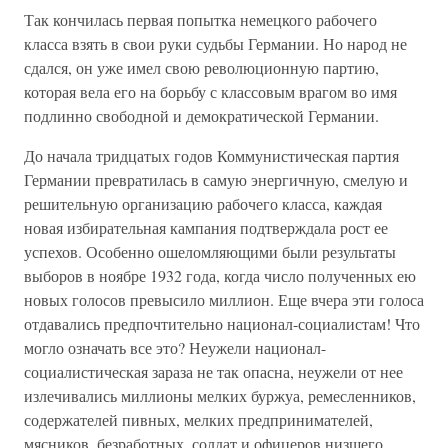
Так кончилась первая попытка немецкого рабочего
класса взять в свои руки судьбы Германии. Но народ не
сдался, он уже имел свою революционную партию,
которая вела его на борьбу с классовым врагом во имя
подлинно свободной и демократической Германии.
До начала тридцатых годов Коммунистическая партия
Германии превратилась в самую энергичную, смелую и
решительную организацию рабочего класса, каждая
новая избирательная кампания подтверждала рост ее
успехов. Особенно ошеломляющими были результаты
выборов в ноябре 1932 года, когда число полученных ею
новых голосов превысило миллион. Еще вчера эти голоса
отдавались предпочтительно национал-социалистам! Что
могло означать все это? Неужели национал-
социалистическая зараза не так опасна, неужели от нее
излечивались миллионы мелких буржуа, ремесленников,
содержателей пивных, мелких предпринимателей,
мясников, безработных, солдат и офицеров низшего