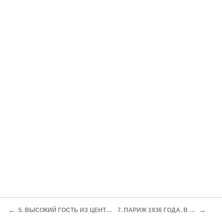
←
→
5. ВЫСОКИЙ ГОСТЬ ИЗ ЦЕНТРА. ВСТРЕЧА С ОСКАРОМ. ПОЖАРНИК «Z-9»
7. ПАРИЖ 1936 ГОДА. В ПОМОЩЬ ИСПАНСКОЙ РЕСПУБЛИКЕ