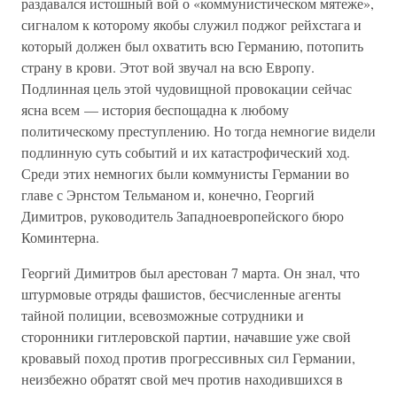
раздавался истошный вой о «коммунистическом мятеже»,
сигналом к которому якобы служил поджог рейхстага и
который должен был охватить всю Германию, потопить
страну в крови. Этот вой звучал на всю Европу.
Подлинная цель этой чудовищной провокации сейчас
ясна всем — история беспощадна к любому
политическому преступлению. Но тогда немногие видели
подлинную суть событий и их катастрофический ход.
Среди этих немногих были коммунисты Германии во
главе с Эрнстом Тельманом и, конечно, Георгий
Димитров, руководитель Западноевропейского бюро
Коминтерна.
Георгий Димитров был арестован 7 марта. Он знал, что
штурмовые отряды фашистов, бесчисленные агенты
тайной полиции, всевозможные сотрудники и
сторонники гитлеровской партии, начавшие уже свой
кровавый поход против прогрессивных сил Германии,
неизбежно обратят свой меч против находившихся в