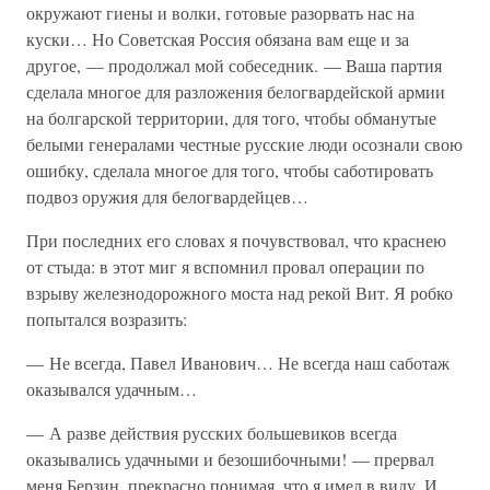
окружают гиены и волки, готовые разорвать нас на
куски… Но Советская Россия обязана вам еще и за
другое, — продолжал мой собеседник. — Ваша партия
сделала многое для разложения белогвардейской армии
на болгарской территории, для того, чтобы обманутые
белыми генералами честные русские люди осознали свою
ошибку, сделала многое для того, чтобы саботировать
подвоз оружия для белогвардейцев…
При последних его словах я почувствовал, что краснею
от стыда: в этот миг я вспомнил провал операции по
взрыву железнодорожного моста над рекой Вит. Я робко
попытался возразить:
— Не всегда, Павел Иванович… Не всегда наш саботаж
оказывался удачным…
— А разве действия русских большевиков всегда
оказывались удачными и безошибочными! — прервал
меня Берзин, прекрасно понимая, что я имел в виду. И