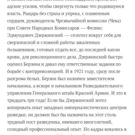
адские усилия, чтобы свергнуть только что родившуюся
власть. Рыцарь без страха и упрека, с пламенным
сердцем, руководитель Чрезвычайной комиссии (Чека)
при Совете Народных Комиссаров — Феликс
Эдмундович Дзержинский — сплотил вокруг себя для
сверхопасной и сложной работы закаленных
большевиков, готовых отдать все, до последней капли
крови, для революционного дела. Дзержинский быстро
оценил Берзина и давал ему ответственные задания по
борьбе с контрреволюцией. И в 1921 году, сразу после
разгрома белых, Берзин был назначен заместителем
начальника, а вскоре и начальником Разведывательного
управления Генерального штаба Красной Армии. И это в
тридцать три года! Если бы Дзержинский хотел
копировать опыт западных империалистических центров
разведки, он должен был бы назначить на этот столь
трудный пост разведчика, имевшего многолетний,
солидный профессиональный опыт. Но кадры ковались в