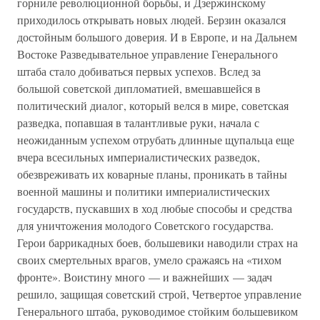
горниле революционной борьбы, и Дзержинскому
приходилось открывать новых людей. Берзин оказался
достойным большого доверия. И в Европе, и на Дальнем
Востоке Разведывательное управление Генерального
штаба стало добиваться первых успехов. Вслед за
большой советской дипломатией, вмешавшейся в
политический диалог, который велся в мире, советская
разведка, попавшая в талантливые руки, начала с
неожиданным успехом отрубать длинные щупальца еще
вчера всесильных империалистических разведок,
обезвреживать их коварные планы, проникать в тайны
военной машины и политики империалистических
государств, пускавших в ход любые способы и средства
для уничтожения молодого Советского государства.
Герои баррикадных боев, большевики наводили страх на
своих смертельных врагов, умело сражаясь на «тихом
фронте». Воистину много — и важнейших — задач
решило, защищая советский строй, Четвертое управление
Генерального штаба, руководимое стойким большевиком