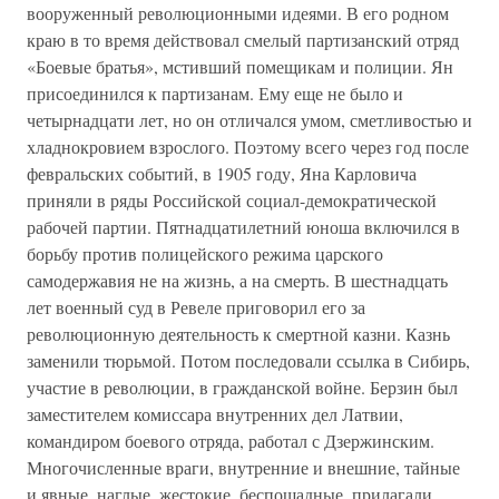
вооруженный революционными идеями. В его родном
краю в то время действовал смелый партизанский отряд
«Боевые братья», мстивший помещикам и полиции. Ян
присоединился к партизанам. Ему еще не было и
четырнадцати лет, но он отличался умом, сметливостью и
хладнокровием взрослого. Поэтому всего через год после
февральских событий, в 1905 году, Яна Карловича
приняли в ряды Российской социал-демократической
рабочей партии. Пятнадцатилетний юноша включился в
борьбу против полицейского режима царского
самодержавия не на жизнь, а на смерть. В шестнадцать
лет военный суд в Ревеле приговорил его за
революционную деятельность к смертной казни. Казнь
заменили тюрьмой. Потом последовали ссылка в Сибирь,
участие в революции, в гражданской войне. Берзин был
заместителем комиссара внутренних дел Латвии,
командиром боевого отряда, работал с Дзержинским.
Многочисленные враги, внутренние и внешние, тайные
и явные, наглые, жестокие, беспощадные, прилагали