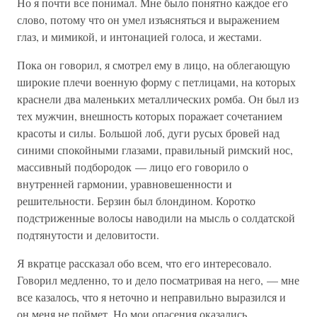
Но я почти все понимал. Мне было понятно каждое его
слово, потому что он умел изъясняться и выражением
глаз, и мимикой, и интонацией голоса, и жестами.
Пока он говорил, я смотрел ему в лицо, на облегающую
широкие плечи военную форму с петлицами, на которых
краснели два маленьких металлических ромба. Он был из
тех мужчин, внешность которых поражает сочетанием
красоты и силы. Большой лоб, дуги русых бровей над
синими спокойными глазами, правильный римский нос,
массивный подбородок — лицо его говорило о
внутренней гармонии, уравновешенности и
решительности. Берзин был блондином. Коротко
подстриженные волосы наводили на мысль о солдатской
подтянутости и деловитости.
Я вкратце рассказал обо всем, что его интересовало.
Говорил медленно, то и дело посматривая на него, — мне
все казалось, что я неточно и неправильно выразился и
он меня не поймет. Но мои опасения оказались