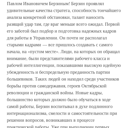
Павлом Ивановичем Берзиным! Берзин проявлял
удивительные качества стратега, способность тончайшего
анализа конкретной обстановки, талант наносить
разящий удар там, где враг меньше всего ожидал. Первой
его заботой был подбор и подготовка надежных кадров
для работы в Управлении. Он почти не располагал
старыми кадрами — все пришлось создавать с самого
начала, на «пустом месте». Люди, на которых он обращал
внимание, были представителями рабочего класса и
рабочей интеллигенции, показавшими высокую идейную
убежденность и беспредельную преданность партии
большевиков. Таких людей он находил среди участников
борьбы против самодержавия, героев Октябрьской
революции и гражданской войны. Новые кадры,
большинство которых должно было обучаться в ходе
самой работы, Берзин воспитывал в духе подлинного
интернационализма, смелости и самостоятельности при
решении вопросов, возникавших в процессе
практической работы. Уже при выполнении первых