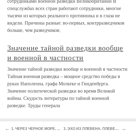
сотрудниками военной разведки Великобритании В
спецслужбах всех стран работают сотрудники, многие
тысячи из которых реального противника и в глаза не
видели. Причины разные: во-первых, контрразведчиков
больше, чем разведчиков;
Значение тайной разведки вообще
и военной в частности
Значение тайной разведки вообще и военной в частности
Тайная военная разведка – мощное средство победы в
руках Наполеона, графа Мольтке и Гинденбурга.
Значение политической разведки во время Великой
войны. Скудость литературы по тайной военной
разведке. Труды генерала
←
→
О проекте
Разделы
1. ЧЕРЕЗ ЧЕРНОЕ МОРЕ. СОВЕТСКАЯ РОССИЯ — ЗЕМЛЯ НАШИХ НАДЕЖД
3. ЭХО ИЗ ПЛЕВЕНА. ПЛЕВЕНСКОЕ ИЮНЬСКОЕ ВОССТАНИЕ — ПОДВИГ И ТРАГЕДИЯ