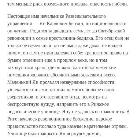
тем меньше риск возможного провала, опасность гибели.
Настоящее имя начальника Разведывательного
управления — Ян Карлович Берзин, по национальности
он латыш. Родился за двадцать семь лет до Октябрьской
революции в семье крестьянина-бедняка. Его отец был не
только безземельный, он не имел даже дома, не владел
ничем, он сам не принадлежал себе: крепостное право на
бумаге отменили еще в прошлом веке, но в том
захолустном краю, где он жил, балтийско-немецкие
помещики являлись абсолютными хозяевами всего.
Маленький Ян проявлял незаурядные способности,
увлекался книгами, он знал намного больше своих
сверстников, и это заставило отца, несмотря на
беспросветную нужду, направить его в Рижское
педагогическое училище. Яну не удалось его закончить. В
Риге началось революционное брожение, царское
правительство послало туда казачьи карательные отряды.
Училище было закрыто. Ян вернулся домой,