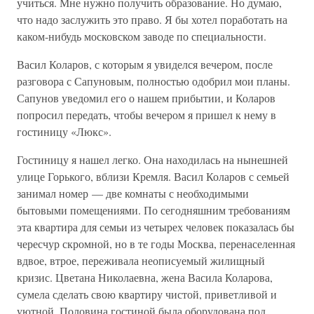
учиться. Мне нужно получить образование. Но думаю,
что надо заслужить это право. Я бы хотел поработать на
каком-нибудь московском заводе по специальности.
Васил Коларов, с которым я увиделся вечером, после
разговора с Сапуновым, полностью одобрил мои планы.
Сапунов уведомил его о нашем прибытии, и Коларов
попросил передать, чтобы вечером я пришел к нему в
гостиницу «Люкс».
Гостиницу я нашел легко. Она находилась на нынешней
улице Горького, вблизи Кремля. Васил Коларов с семьей
занимал номер — две комнаты с необходимыми
бытовыми помещениями. По сегодняшним требованиям
эта квартира для семьи из четырех человек показалась бы
чересчур скромной, но в те годы Москва, перенаселенная
вдвое, втрое, переживала неописуемый жилищный
кризис. Цветана Николаевна, жена Васила Коларова,
сумела сделать свою квартиру чистой, приветливой и
уютной. Половина гостиной была оборудована под