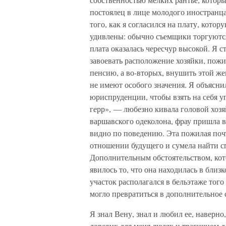
постоялец в лице молодого иностранца
того, как я согласился на плату, кото
удивлены: обычно съемщики торгуются 
плата оказалась чересчур высокой. Я с
завоевать расположение хозяйки, по
пенсию, а во-вторых, внушить этой же
не имеют особого значения. Я объясни
юриспруденции, чтобы взять на себя у
герр», — любезно кивала головой хозяй
варшавского одеколона, фрау пришла в
видно по поведению. Эта пожилая поч
отношении будущего и сумела найти с
Дополнительным обстоятельством, кот
явилось то, что она находилась в бли
участок располагался в бельэтаже тог
могло превратиться в дополнительное 
Я знал Вену, знал и любил ее, наверно
дорогих для меня людях и трагичном д