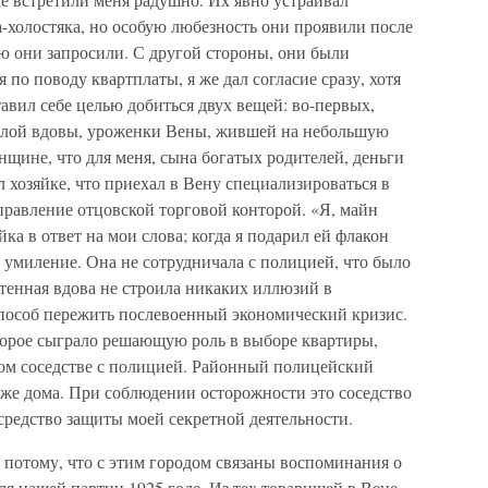
-холостяка, но особую любезность они проявили после
рую они запросили. С другой стороны, они были
по поводу квартплаты, я же дал согласие сразу, хотя
тавил себе целью добиться двух вещей: во-первых,
жилой вдовы, уроженки Вены, жившей на небольшую
нщине, что для меня, сына богатых родителей, деньги
л хозяйке, что приехал в Вену специализироваться в
правление отцовской торговой конторой. «Я, майн
ка в ответ на мои слова; когда я подарил ей флакон
 умиление. Она не сотрудничала с полицией, что было
тенная вдова не строила никаких иллюзий в
пособ пережить послевоенный экономический кризис.
орое сыграло решающую роль в выборе квартиры,
зком соседстве с полицией. Районный полицейский
о же дома. При соблюдении осторожности это соседство
средство защиты моей секретной деятельности.
, потому, что с этим городом связаны воспоминания о
ля нашей партии 1925 годе. Из тех товарищей в Вене