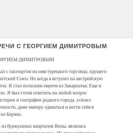
СТРЕЧИ С ГЕОРГИЕМ ДИМИТРОВЫМ
 ГЕОРГИЕМ ДИМИТРОВЫМ
л с паспортом на имя турецкого торговца, едущего
ветский Союз. Но когда я вступил на австрийскую
ты. Я стал польским евреем из Закарпатья. Еще в
ую. Я был готов ответить на любой вопрос
истории и географии родного города, усвоил
нности, даже манеру одеваться и вести себя в
гал Берзин.
 из буржуазных кварталов Вены, являлась
е встретили меня радушно. Их явно устраивал