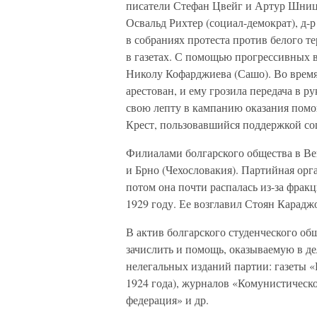
писатели Стефан Цвейг и Артур Шницл
Освальд Рихтер (социал-демократ), д-р
в собраниях протеста против белого т
в газетах. С помощью прогрессивных 
Николу Кофарджиева (Сашо). Во время
арестован, и ему грозила передача в 
свою лепту в кампанию оказания помо
Крест, пользовавшийся поддержкой со
Филиалами болгарского общества в Вен
и Брно (Чехословакия). Партийная орг
потом она почти распалась из-за фрак
1929 году. Ее возглавил Стоян Карадж
В актив болгарского студенческого об
зачислить и помощь, оказываемую в д
нелегальных изданий партии: газеты «
1924 года), журналов «Комунистическо
федерация» и др.