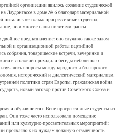
ртийной организации явилось создание студенческой
е на Лаудонгассе в доме № 6 благодаря материальной
й питались не только прогрессивные студенты,
тание, но и многие наши политэмигранты.
о двойное предназначение: оно служило также залом
ельной и организационной работы партийной
сь собрания, товарищеские встречи, вечеринки и
жина в столовой проходили беседы небольшого
: изучались вопросы международного и болгарского
ономия, исторический и диалектический материализм,
утренней политики стран Европы, гражданская война
сударств, новый заговор против Советского Союза и
время и обучавшиеся в Вене прогрессивные студенты из
тран. Они тоже часто использовали помещение
раний или культурно-просветительных мероприятий:
ии проявляло к их нуждам должную отзывчивость.