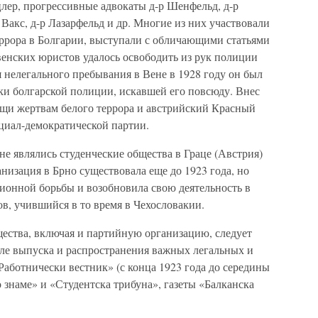
ер, прогрессивные адвокаты д-р Шенфельд, д-р
 Вакс, д-р Лазарфельд и др. Многие из них участвовали
еррора в Болгарии, выступали с обличающими статьями
венских юристов удалось освободить из рук полиции
 нелегального пребывания в Вене в 1928 году он был
руки болгарской полиции, искавшей его повсюду. Внес
щи жертвам белого террора и австрийский Красный
циал-демократической партии.
е являлись студенческие общества в Граце (Австрия)
анизация в Брно существовала еще до 1923 года, но
ционной борьбы и возобновила свою деятельность в
ов, учившийся в то время в Чехословакии.
щества, включая и партийную организацию, следует
еле выпуска и распространения важных легальных и
Работнически вестник» (с конца 1923 года до середины
 знаме» и «Студентска трибуна», газеты «Балканска