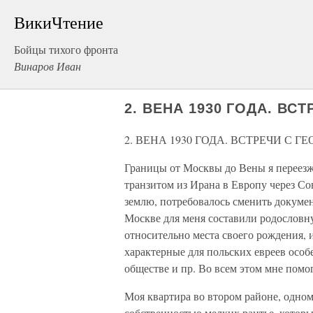
ВикиЧтение
Бойцы тихого фронта
Винаров Иван
2. ВЕНА 1930 ГОДА. В
2. ВЕНА 1930 ГОДА. ВСТРЕЧИ С
Границы от Москвы до Вены я переезжа
транзитом из Ирана в Европу через Со
землю, потребовалось сменить докумен
Москве для меня составили родословн
относительно места своего рождения, 
характерные для польских евреев особе
обществе и пр. Во всем этом мне помо
Моя квартира во втором районе, одном
собственностью мелких рантье, которы