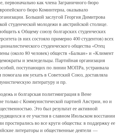
е, первоначально как члена Заграничного бюро
оевропейского бюро Коминтерна, оказывало
организации. Большой заслугой Георгия Димитрова
кой студенческой молодежи в австрийской столице.
иобщить к Общему союзу болгарских студенческих
рситета (в них состояло примерно 400 студентов) всех
ционалистического студенческого общества «Отец
лены (около 80 человек) обществ «Балкан» и «Климент
демократы и земледельцы. Партийная организация
пособий, поступающих по линии МОПРа, устраивала
 помогала им уехать в Советский Союз, доставляла
мунистическую литературу и пр.
лодежь и болгарская политэмиграция в Вене
не только с Коммунистической партией Австрии, но и
щественностью. Это был результат ее активной
рудящихся и ее участия в славном Июльском восстании
ии простирались во все круги общества: в поддержку ее
ийские литераторы и общественные деятели —