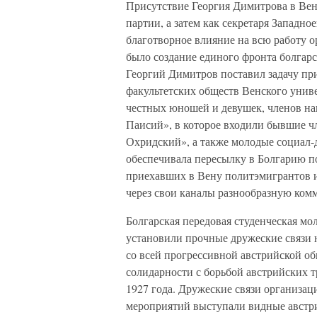
Присутствие Георгия Димитрова в Вен
партии, а затем как секретаря Западн
благотворное влияние на всю работу 
было создание единого фронта болгарс
Георгий Димитров поставил задачу пр
факультетских обществ Венского униве
честных юношей и девушек, членов на
Паисий», в которое входили бывшие ч
Охридский», а также молодые социал-
обеспечивала пересылку в Болгарию 
приехавших в Вену политэмигрантов и
через свои каналы разнообразную ком
Болгарская передовая студенческая мо
установили прочные дружеские связи 
со всей прогрессивной австрийской об
солидарности с борьбой австрийских т
1927 года. Дружеские связи организац
мероприятий выступали видные австр