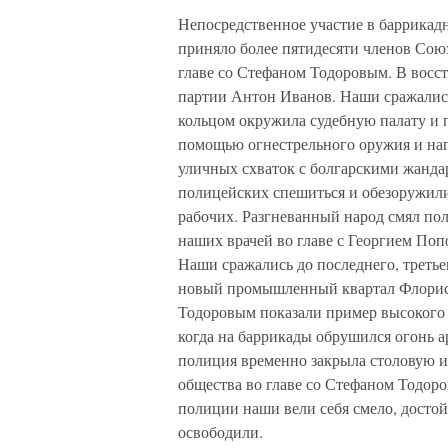
Непосредственное участие в баррикадн
приняло более пятидесяти членов Сою
главе со Стефаном Тодоровым. В восст
партии Антон Иванов. Наши сражались
кольцом окружила судебную палату и 
помощью огнестрельного оружия и наг
уличных схваток с болгарскими жанда
полицейских спешиться и обезоружили
рабочих. Разгневанный народ смял по
наших врачей во главе с Георгием П
Наши сражались до последнего, третьег
новый промышленный квартал Флорисдо
Тодоровым показали пример высокого г
когда на баррикады обрушился огонь 
полиция временно закрыла столовую и 
общества во главе со Стефаном Тодор
полиции наши вели себя смело, достойн
освободили.