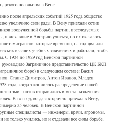
арского посольства в Вене.
енно после апрельских событий 1925 года общество
езко увеличило свои ряды. В Вену приехали сотни
ников вооруженной борьбы партии, преследуемых
ты, приехавшие в Австрию учиться, но их оказалось
политэмигрантов, которые временно, на год-два или
 венских высших учебных заведениях и работали, чтобы
. С 1924 по 1929 год Венской партийной
в руководило Заграничное представительство ЦК БКП
Заграничное бюро) в следующем составе: Васил
енов, Станке Димитров, Антон Иванов, Младен
928 года, когда закончилось распределение нашей
ство эмигрантов отправились в места назначения,
овек. В тот год, когда я вторично приехал в Вену,
римерно 35 человек. В Венской партийной
крупные специалисты — инженеры, врачи, агрономы,
 не только учились, но и отдавали все силы борьбе.