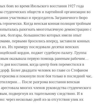
ых боях во время Июльского восстания 1927 года
за студенческих обществ и партийной организации во
ании участвовал и председатель Заграничного бюро
 героически. Когда венская конная полиция тройным
попыталась разогнать многотысячную демонстрацию с
аек, болгары, большинство которых имели опыт
рмами, первыми бросились вперед, заставили конных
 их. Их примеру последовали десятки венских
лицейский кордон, поджег судебную палату. Группа
оповым оказывала первую помощь раненым рабочим…
о дня восстания, когда центр боев переместился в
рф. Более двадцати человек во главе со Стефаном
ероизма и покинули поле боя только в последний час,
артиллерии… После разгрома восстания венская
арестовала многих членов руководства студенческого
овым, подвергнув их тщательному следствию. И в
о: через несколько дней из-за отсутствия улик их