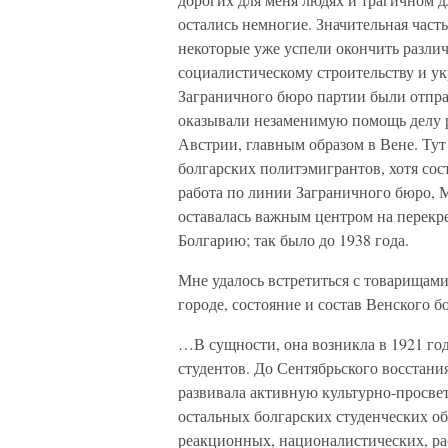
остались немногие. Значительная част
некоторые уже успели окончить разли
социалистическому строительству и 
Заграничного бюро партии были отпра
оказывали незаменимую помощь делу р
Австрии, главным образом в Вене. Ту
болгарских политэмигрантов, хотя сос
работа по линии Заграничного бюро, 
оставалась важным центром на перекре
Болгарию; так было до 1938 года.
Мне удалось встретиться с товарищам
городе, состояние и состав Венского 
…В сущности, она возникла в 1921 го
студентов. До Сентябрьского восстани
развивала активную культурно-просвет
остальных болгарских студенческих о
реакционных, националистических, р