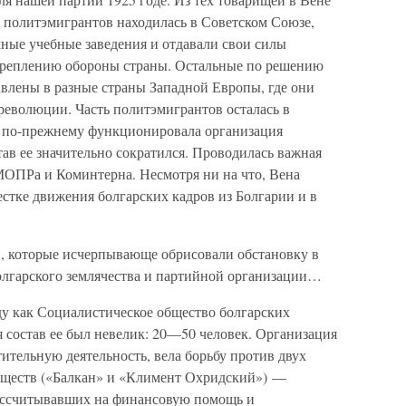
ь политэмигрантов находилась в Советском Союзе,
чные учебные заведения и отдавали свои силы
укреплению обороны страны. Остальные по решению
влены в разные страны Западной Европы, где они
еволюции. Часть политэмигрантов осталась в
т по-прежнему функционировала организация
тав ее значительно сократился. Проводилась важная
МОПРа и Коминтерна. Несмотря ни на что, Вена
стке движения болгарских кадров из Болгарии и в
и, которые исчерпывающе обрисовали обстановку в
болгарского землячества и партийной организации…
ду как Социалистическое общество болгарских
я состав ее был невелик: 20—50 человек. Организация
ительную деятельность, вела борьбу против двух
бществ («Балкан» и «Климент Охридский») —
ассчитывавших на финансовую помощь и