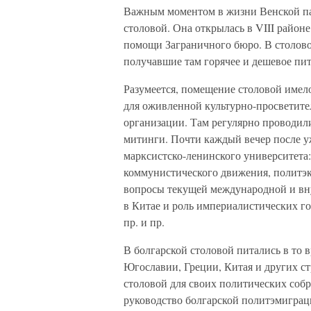
Важным моментом в жизни Венской па
столовой. Она открылась в VIII район
помощи Заграничного бюро. В столово
получавшие там горячее и дешевое пи
Разумеется, помещение столовой имел
для оживленной культурно-просветит
организации. Там регулярно проводили
митинги. Почти каждый вечер после у
марксистско-ленинского университета
коммунистического движения, политэк
вопросы текущей международной и вн
в Китае и роль империалистических го
пр. и пр.
В болгарской столовой питались в то 
Югославии, Греции, Китая и других с
столовой для своих политических соб
руководство болгарской политэмиграц