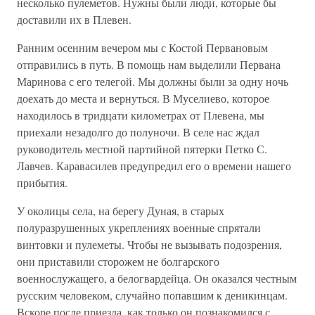
несколько пулеметов. Нужны были люди, которые бы
доставили их в Плевен.
Ранним осенним вечером мы с Костой Первановым
отправились в путь. В помощь нам выделили Первана
Маринова с его телегой. Мы должны были за одну ночь
доехать до места и вернуться. В Муселиево, которое
находилось в тридцати километрах от Плевена, мы
приехали незадолго до полуночи. В селе нас ждал
руководитель местной партийной пятерки Петко С.
Лавчев. Каравасилев предупредил его о времени нашего
прибытия.
У околицы села, на берегу Дуная, в старых
полуразрушенных укреплениях военные спрятали
винтовки и пулеметы. Чтобы не вызывать подозрения,
они приставили сторожем не болгарского
военнослужащего, а белогвардейца. Он оказался честным
русским человеком, случайно попавшим к деникинцам.
Вскоре после приезда, как только он познакомился с