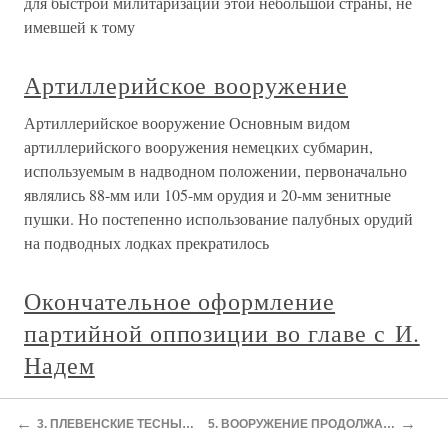
для быстрой милитаризации этой небольшой страны, не
имевшей к тому
Артиллерийское вооружение
Артиллерийское вооружение Основным видом
артиллерийского вооружения немецких субмарин,
используемым в надводном положении, первоначально
являлись 88-мм или 105-мм орудия и 20-мм зенитные
пушки. Но постепенно использование палубных орудий
на подводных лодках прекратилось
Окончательное оформление
партийной оппозиции во главе с И.
Надем
Окончательное оформление партийной оппозиции во
←
→
главе с И. Надем Непоследовательность и неискренность
3. ПЛЕВЕНСКИЕ ТЕСНЫЕ СОЦИАЛИСТЫ — ВОИНЫ МИРА
5. ВООРУЖЕНИЕ ПРОДОЛЖАЕТСЯ. ПОМОЩЬ СОВЕТСКОЙ РОССИИ