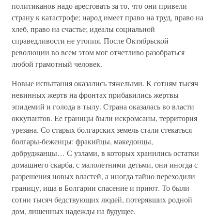
политиканов надо арестовать за то, что они привели
страну к катастрофе; народ имеет право на труд, право на
хлеб, право на счастье; идеалы социальной
справедливости не утопия. После Октябрьской
революции во всем этом мог отчетливо разобраться
любой грамотный человек.
Новые испытания оказались тяжелыми. К сотням тысяч
невинных жертв на фронтах прибавились жертвы
эпидемий и голода в тылу. Страна оказалась во власти
оккупантов. Ее границы были искромсаны, территория
урезана. Со старых болгарских земель стали стекаться
болгары-беженцы: фракийцы, македонцы,
добруджанцы… С узлами, в которых хранились остатки
домашнего скарба, с малолетними детьми, они иногда с
разрешения новых властей, а иногда тайно переходили
границу, ища в Болгарии спасение и приют. То были
сотни тысяч бедствующих людей, потерявших родной
дом, лишенных надежды на будущее.