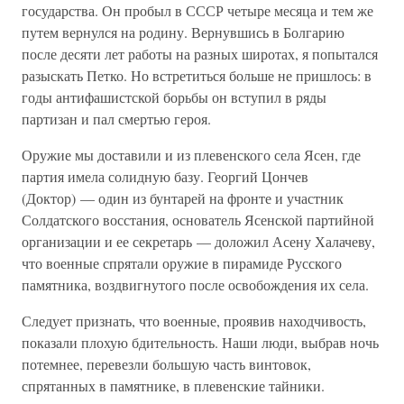
государства. Он пробыл в СССР четыре месяца и тем же
путем вернулся на родину. Вернувшись в Болгарию
после десяти лет работы на разных широтах, я попытался
разыскать Петко. Но встретиться больше не пришлось: в
годы антифашистской борьбы он вступил в ряды
партизан и пал смертью героя.
Оружие мы доставили и из плевенского села Ясен, где
партия имела солидную базу. Георгий Цончев
(Доктор) — один из бунтарей на фронте и участник
Солдатского восстания, основатель Ясенской партийной
организации и ее секретарь — доложил Асену Халачеву,
что военные спрятали оружие в пирамиде Русского
памятника, воздвигнутого после освобождения их села.
Следует признать, что военные, проявив находчивость,
показали плохую бдительность. Наши люди, выбрав ночь
потемнее, перевезли большую часть винтовок,
спрятанных в памятнике, в плевенские тайники.