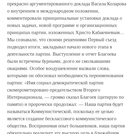
прекрасно аргументированного доклада Васила Коларова
о внутреннем и международном положении,
комментировали принципиальные установки доклада о
новых задачах, новой программе и организационных
принципах партии, изложенных Христо Кабакчиевым…
Мы сознавали, что своими решениями Первый съезд
подводил итоги, закладывал начало нового этапа в
деятельности партии. Выступление и отчет Благоева
были встречены бурными, долго не смолкавшими
овациями. Особое воодушевление вызвали слова,
которыми он обосновал необходимость переименования
партии: «Имя социал-демократической партии
скомпрометировано предательством Второго
Интернационала, — громко сказал Благоев (цитирую по
памяти) и пророчески продолжал: — Наша партия будет
называться Коммунистической, поскольку ее целью
является создание бесклассового коммунистического
общества. Воспринимая опыт большевиков, наша партия
обязательно реализует эту высшую цель в ближайшем