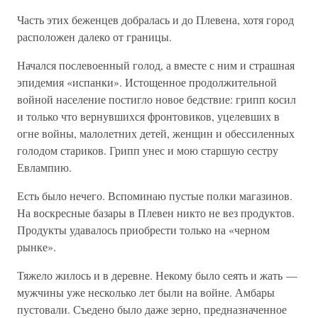
Часть этих беженцев добралась и до Плевена, хотя город
расположен далеко от границы.
Начался послевоенный голод, а вместе с ним и страшная
эпидемия «испанки». Истощенное продолжительной
войной население постигло новое бедствие: грипп косил
и только что вернувшихся фронтовиков, уцелевших в
огне войны, малолетних детей, женщин и обессиленных
голодом стариков. Грипп унес и мою старшую сестру
Евлампию.
Есть было нечего. Вспоминаю пустые полки магазинов.
На воскресные базары в Плевен никто не вез продуктов.
Продукты удавалось приобрести только на «черном
рынке».
Тяжело жилось и в деревне. Некому было сеять и жать —
мужчины уже несколько лет были на войне. Амбары
пустовали. Съедено было даже зерно, предназначенное