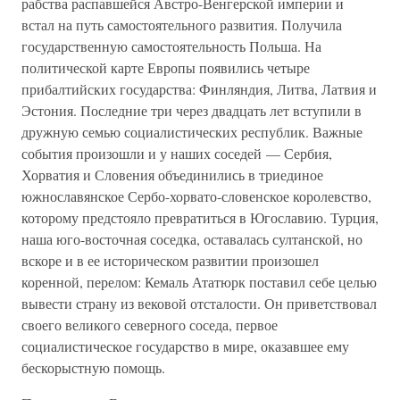
рабства распавшейся Австро-Венгерской империи и
встал на путь самостоятельного развития. Получила
государственную самостоятельность Польша. На
политической карте Европы появились четыре
прибалтийских государства: Финляндия, Литва, Латвия и
Эстония. Последние три через двадцать лет вступили в
дружную семью социалистических республик. Важные
события произошли и у наших соседей — Сербия,
Хорватия и Словения объединились в триединое
южнославянское Сербо-хорвато-словенское королевство,
которому предстояло превратиться в Югославию. Турция,
наша юго-восточная соседка, оставалась султанской, но
вскоре и в ее историческом развитии произошел
коренной, перелом: Кемаль Ататюрк поставил себе целью
вывести страну из вековой отсталости. Он приветствовал
своего великого северного соседа, первое
социалистическое государство в мире, оказавшее ему
бескорыстную помощь.