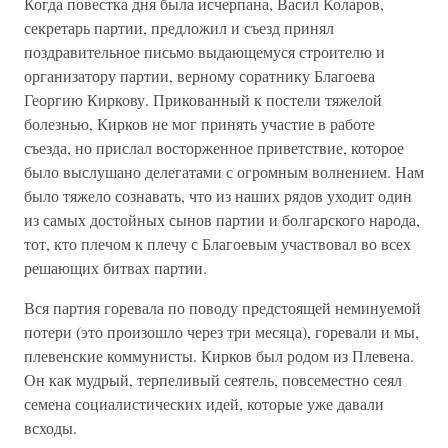
Когда повестка дня была исчерпана, Васил Коларов,
секретарь партии, предложил и съезд принял
поздравительное письмо выдающемуся строителю и
организатору партии, верному соратнику Благоева
Георгию Киркову. Прикованный к постели тяжелой
болезнью, Кирков не мог принять участие в работе
съезда, но прислал восторженное приветствие, которое
было выслушано делегатами с огромным волнением. Нам
было тяжело сознавать, что из наших рядов уходит один
из самых достойных сынов партии и болгарского народа,
тот, кто плечом к плечу с Благоевым участвовал во всех
решающих битвах партии.
Вся партия горевала по поводу предстоящей неминуемой
потери (это произошло через три месяца), горевали и мы,
плевенские коммунисты. Кирков был родом из Плевена.
Он как мудрый, терпеливый сеятель, повсеместно сеял
семена социалистических идей, которые уже давали
всходы.