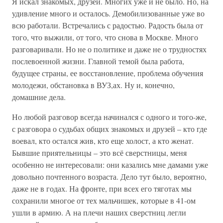
Я искал знакомых, друзей. Многих уже и не было. Но, на
удивление много и осталось. Демобилизованные уже во
всю работали. Встречались с радостью. Радость была от
того, что выжили, от того, что снова в Москве. Много
разговаривали. Но не о политике и даже не о трудностях
послевоенной жизни. Главной темой была работа,
будущее страны, ее восстановление, проблема обучения
молодежи, обстановка в ВУЗ,ах. Ну и, конечно,
домашние дела.
Но любой разговор всегда начинался с одного и того-же,
с разговора о судьбах общих знакомых и друзей – кто где
воевал, кто остался жив, кто еще холост, а кто женат.
Бывшие приятельницы – это всё сверстницы, меня
особенно не интересовали: они казались мне дамами уже
довольно почтенного возраста. Дело тут было, вероятно,
даже не в годах. На фронте, при всех его тяготах мы
сохранили многое от тех мальчишек, которые в 41-ом
ушли в армию. А на плечи наших сверстниц легли