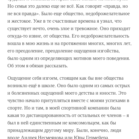
Но семья это далеко еще не всё. Как говорят «правда, но
не вся правда». Было еще общество, недоброжелательное
и жестокое. Уже в те счастливые времена я узнал, что
существует нечто, очень злое и тревожное. Оно приходит
откуда-то извне, от общества. Его недоброжелательность
вошла в мою жизнь и на протяжении многих, многих лет,
его преодоление, преодоление ощущения изгойства,
было одним из определяющих мотивов моего поведения.
Об этом я обязан рассказать.
Ощущение себя изгоем, стоящим как бы вне общества
возникло ещё в школе. Оно было одним из самых острых
и болезненных ощущений моего детства и юности. Это
чувство начало притупляться вместе с моими успехами в
спорте. Но и там, в моей спортивной компании была
какая то дистанцированность от остальных ее членов – я
был в ней единственным не комсомольцем, как бы
принадлежащим другому миру. Были, конечно, люди
вроде Андрея Несмеянова или Юры Гермейера,