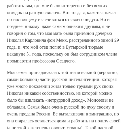
работать там, где мне было интересно и без всяких
оглядок на разную сволочь. Вот тогда я, кажется, начал
по-настоящему излечиваться от своего недуга. Но и
позднее, никому, даже самым близким друзьям, я не
говорил о том, что моя мать была приемной дочерью
Николая Карловича фон Мекк, расстрелянного зимой 29
года, и, что мой отец погиб в Бутырской тюрьме
накануне 31 года, поскольку он был сотрудником члена
промпартии профессора Осадчего.
Моя семья принадлежала к той значительной (вероятно,
самой большой) части русской интеллигенции, которая
уже много поколений жила только трудами рук своих.
Никогда никакой собственностью, из которой можно
было бы извлекать «нетрудовой доход», Моисеевы не
обладали. Семья была очень русской по духу своему и
очень предана России. Ее выталкивали в эмиграцию, но
она старалась оставаться дома и работать на пользу своей
(а не этой,как теперь говорят, страны). Такой настрой