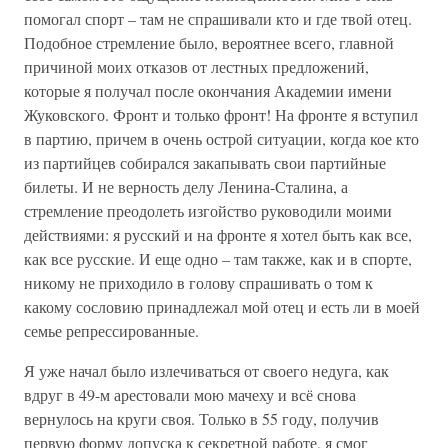
помогал спорт – там не спрашивали кто и где твой отец.
Подобное стремление было, вероятнее всего, главной
причиной моих отказов от лестных предложений,
которые я получал после окончания Академии имени
Жуковского. Фронт и только фронт! На фронте я вступил
в партию, причем в очень острой ситуации, когда кое кто
из партийцев собирался закапывать свои партийные
билеты. И не верность делу Ленина-Сталина, а
стремление преодолеть изгойство руководили моими
действиями: я русский и на фронте я хотел быть как все,
как все русские. И еще одно – там также, как и в спорте,
никому не приходило в голову спрашивать о том к
какому сословию принадлежал мой отец и есть ли в моей
семье репрессированные.
Я уже начал было излечиваться от своего недуга, как
вдруг в 49-м арестовали мою мачеху и всё снова
вернулось на круги своя. Только в 55 году, получив
первую форму допуска к секретной работе, я смог