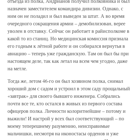
отъезда из полка, Андрианов получил полковника и был
назначен заместителем командира дивизии. Однако, с
ним он не поладил и был выведен за штат. А во время
очередного сокращения армии – демобилизован, верее
уволен в отставку. Сейчас он работает в райисполкоме в
какой то из станиц. Но медицинская комиссия признала
его годным к лётной работе и он собирался вернутья в
авиацию – теперь уже гражданскую. Там он был бы при
настоящем деле, так как летал на всем чем угодно, даже
на метле.
Тогда же, летом 46-го он был хозяином полка, снимал
хороший дом с садом и устроил в этом саду прощальный
«завтрак» для своего бывшего инженера. Собрались
почти все те, кто остался в живых из первого состава
офицеров полка. Личности колоритнейшие – потому и
выжили! И настрой у всех был соответствующий – по
моему теперешнему разумению, неисправимые
мальчишки, несмотря на иконостасы орденов и уже