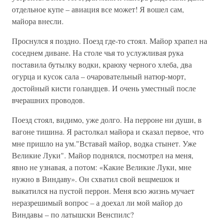
отдельное купе – авиация все может! Я вошел сам,
майора внесли.
Проснулся я поздно. Поезд где-то стоял. Майор храпел на
соседнем диване. На столе чья то услужливая рука
поставила бутылку водки, краюху черного хлеба, два
огурца и кусок сала – очаровательный натюр-морт,
достойный кисти голандцев. И очень уместный после
вчерашних проводов.
Поезд стоял, видимо, уже долго. На перроне ни души, в
вагоне тишина. Я растолкал майора и сказал первое, что
мне пришло на ум."Вставай майор, водка стынет. Уже
Великие Луки". Майор поднялся, посмотрел на меня,
явно не узнавая, а потом: «Какие Великие Луки, мне
нужно в Виндаву». Он схватил свой вещмешок и
выкатился на пустой перрон. Меня всю жизнь мучает
неразрешимый вопрос – а доехал ли мой майор до
Виндавы – по латышски Венспилс?