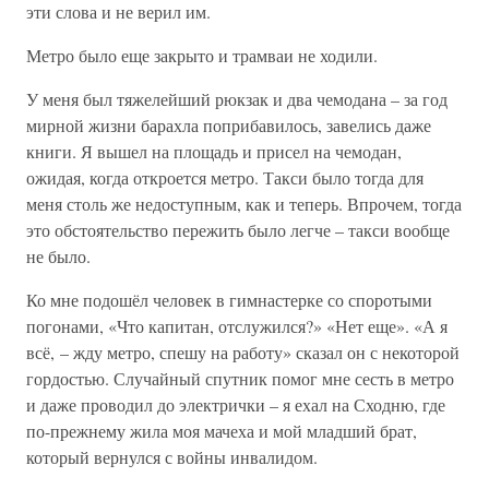
эти слова и не верил им.
Метро было еще закрыто и трамваи не ходили.
У меня был тяжелейший рюкзак и два чемодана – за год
мирной жизни барахла поприбавилось, завелись даже
книги. Я вышел на площадь и присел на чемодан,
ожидая, когда откроется метро. Такси было тогда для
меня столь же недоступным, как и теперь. Впрочем, тогда
это обстоятельство пережить было легче – такси вообще
не было.
Ко мне подошёл человек в гимнастерке со споротыми
погонами, «Что капитан, отслужился?» «Нет еще». «А я
всё, – жду метро, спешу на работу» сказал он с некоторой
гордостью. Случайный спутник помог мне сесть в метро
и даже проводил до электрички – я ехал на Сходню, где
по-прежнему жила моя мачеха и мой младший брат,
который вернулся с войны инвалидом.