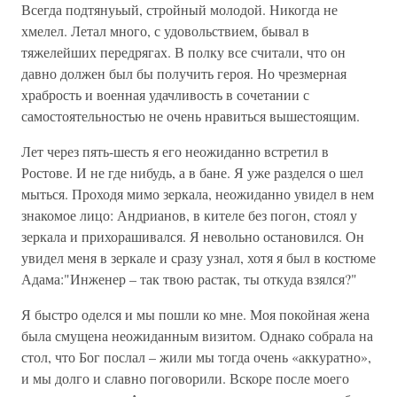
Всегда подтянуьый, стройный молодой. Никогда не
хмелел. Летал много, с удовольствием, бывал в
тяжелейших передрягах. В полку все считали, что он
давно должен был бы получить героя. Но чрезмерная
храбрость и военная удачливость в сочетании с
самостоятельностью не очень нравиться вышестоящим.
Лет через пять-шесть я его неожиданно встретил в
Ростове. И не где нибудь, а в бане. Я уже разделся о шел
мыться. Проходя мимо зеркала, неожиданно увидел в нем
знакомое лицо: Андрианов, в кителе без погон, стоял у
зеркала и прихорашивался. Я невольно остановился. Он
увидел меня в зеркале и сразу узнал, хотя я был в костюме
Адама:"Инженер – так твою растак, ты откуда взялся?"
Я быстро оделся и мы пошли ко мне. Моя покойная жена
была смущена неожиданным визитом. Однако собрала на
стол, что Бог послал – жили мы тогда очень «аккуратно»,
и мы долго и славно поговорили. Вскоре после моего