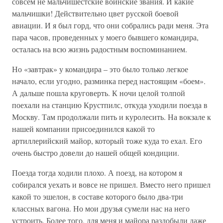
совсем не мальчишестские воинские звания. И какие
мальчишки! Действительно цвет русской боевой
авиации. И я был горд, что они собрались ради меня. Эта
пара часов, проведенных у моего бывшего командира,
осталась на всю жизнь радостным воспоминанием.
Но «завтрак» у командира – это было только легкое
начало, если угодно, разминка перед настоящим «боем».
А дальше пошла круговерть. К ночи целой толпой
поехали на станцию Крустпилс, откуда уходили поезда в
Москву. Там продолжали пить и куролесить. На вокзале к
нашей компании присоединился какой то
артиллерийский майор, который тоже куда то ехал. Его
очень быстро довели до нашей общей кондиции.
Поезда тогда ходили плохо. А поезд, на котором я
собирался уехать и вовсе не пришел. Вместо него пришел
какой то эшелон, в составе которого было два-три
классных вагона. Но мои друзья сумели нас на него
устроить. Более того, для меня и майора раздобыли даже