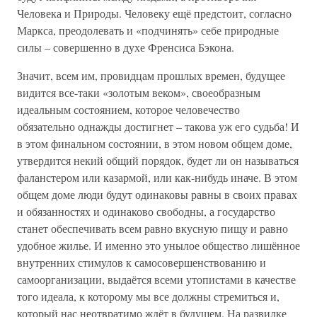
Человека и Природы. Человеку ещё предстоит, согласно
Маркса, преодолевать и «подчинять» себе природные
силы – совершенно в духе Френсиса Бэкона.
Значит, всем им, провидцам прошлых времен, будущее
видится все-таки «золотым веком», своеобразным
идеальным состоянием, которое человечество
обязательно однажды достигнет – такова уж его судьба! И
в этом финальном состоянии, в этом новом общем доме,
утвердится некий общий порядок, будет ли он называться
фаланстером или казармой, или как-нибудь иначе. В этом
общем доме люди будут одинаковы равны в своих правах
и обязанностях и одинаково свободны, а государство
станет обеспечивать всем равно вкусную пищу и равно
удобное жилье. И именно это унылое общество лишённое
внутренних стимулов к самосовершенствованию и
самоорганизации, выдаётся всеми утопистами в качестве
того идеала, к которому мы все должны стремиться и,
который нас неотвратимо ждёт в будущем. На развилке