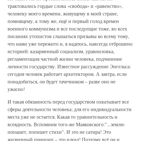
трактовались гордые слова «свобода» и «равенство»,
человеку моего времени, живущему в моей стране,
помнящему, к тому же, ещё и первый голод времен
военного коммунизма и все последуещие тоже, во всех
писаниях утопистов слышаться призывы ко всему тому,
что нами уже пережито и, я надеюсь, навсегда отброшено
историей: казарменный социализм, уравниловка,
регламентация частной жизни человека, подчинение
личности государству. Известное рассуждение Энгельса:
сегодня человек работает архитектором. А завтра, если
понадобиться, он будет тачечником – разве оно не
ужасно!
И такая обязанность перед государством охватывает все
сферы деятельности человека; для его индивидуальности
места уже не остается. Какая то уравнительность и
всеядность. Вспомним того-же Маяковского:"...землю
попашет, попишет стихи". И это не сатира! Это
жизненный принцип – это идеал! Поэтому всё он и