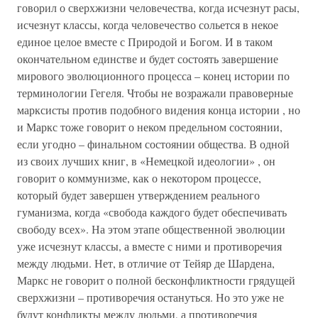
говорил о сверхжизни человечества, когда исчезнут расы,
исчезнут классы, когда человечество сольется в некое
единое целое вместе с Природой и Богом. И в таком
окончательном единстве и будет состоять завершение
мирового эволюционного процесса – конец истории по
терминологии Гегеля. Чтобы не возражали правоверные
марксисты против подобного видения конца истории , но
и Маркс тоже говорит о неком предельном состоянии,
если угодно – финальном состоянии общества. В одной
из своих лучших книг, в «Немецкой идеологии» , он
говорит о коммунизме, как о некотором процессе,
который будет завершен утверждением реального
гуманизма, когда «свобода каждого будет обеспечивать
свободу всех». На этом этапе общественной эволюции
уже исчезнут классы, а вместе с ними и противоречия
между людьми. Нет, в отличие от Тейяр де Шардена,
Маркс не говорит о полной бесконфликтности грядущей
сверхжизни – противоречия остануться. Но это уже не
будут конфликты между людьми, а противоречия