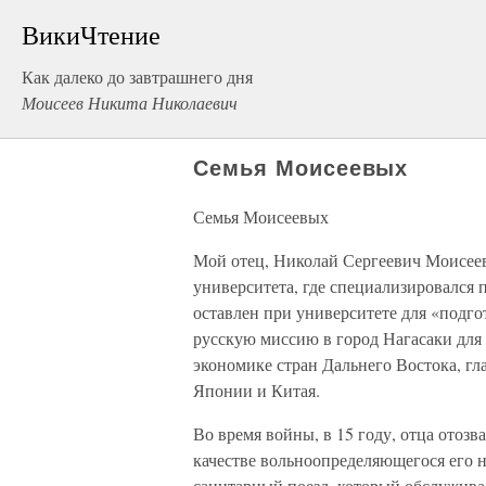
ВикиЧтение
Как далеко до завтрашнего дня
Моисеев Никита Николаевич
Семья Моисеевых
Семья Моисеевых
Мой отец, Николай Сергеевич Моисее
университета, где специализировался 
оставлен при университете для «подго
русскую миссию в город Нагасаки для
экономике стран Дальнего Востока, г
Японии и Китая.
Во время войны, в 15 году, отца отоз
качестве вольноопределяющегося его н
санитарный поезд, который обслужива