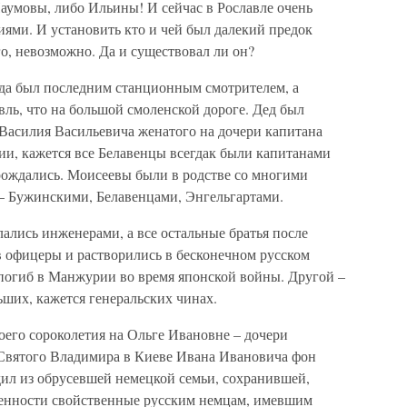
аумовы, либо Ильины! И сейчас в Рославле очень
ями. И установить кто и чей был далекий предок
го, невозможно. Да и существовал ли он?
еда был последним станционным смотрителем, а
вль, что на большой смоленской дороге. Дед был
Василия Васильевича женатого на дочери капитана
ии, кажется все Белавенцы всегдак были капитанами
 рождались. Моисеевы были в родстве со многими
 Бужинскими, Белавенцами, Энгельгартами.
лались инженерами, а все остальные братья после
в офицеры и растворились в бесконечном русском
 погиб в Манжурии во время японской войны. Другой –
ьших, кажется генеральских чинах.
оего сороколетия на Ольге Ивановне – дочери
 Святого Владимира в Киеве Ивана Ивановича фон
ил из обрусевшей немецкой семьи, сохранившей,
бенности свойственные русским немцам, имевшим