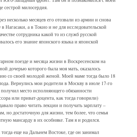
де сестрой милосердия.
ез несколько месяцев его отозвали из армии и снова
в Нагасаки, а в Токио и не для исследовательской
ачестве сотрудника какой то из служб русской
валось его знание японского языка и японской
арном поезде и месяца жизни в Воскресенском на
ой дочерью которого была моя мать, оказалось
нию со своей молодой женой. Моей маме тогда было 18
лода. Вернулись мои родители в Москву в июле 17-го
ц получил место исполняющего обязанности
сора или приват-доцента, как тогда говорили)
давало право читать лекции и получать зарплату –
м, но достаточную для жизни, тем более, что семья
ную мансарду в их особняке. Там я и родился.
тогда еще на Дальнем Востоке, где он занимал