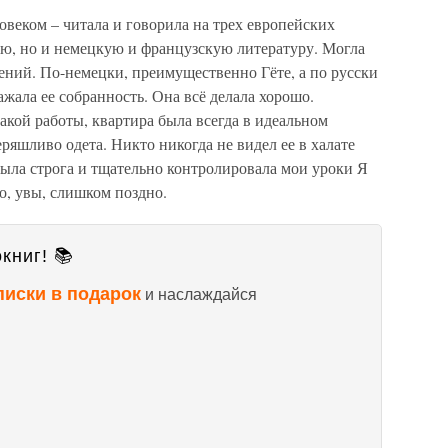
веком – читала и говорила на трех европейских
ую, но и немецкую и французскую литературу. Могла
ений. По-немецки, преимущественно Гёте, а по русски
ажала ее собранность. Она всё делала хорошо.
акой работы, квартира была всегда в идеальном
ряшливо одета. Никто никогда не видел ее в халате
ыла строга и тщательно контролировала мои уроки Я
о, увы, слишком поздно.
книг! 📚
писки в подарок
и наслаждайся