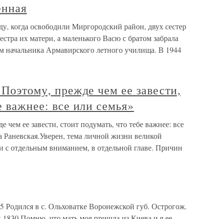
енная
оду, когда освободили Миргородский район, двух сестер
естра их матери, а маленького Васю с братом забрала
м начальника Армавирского летного училища. В 1944
 Поэтому, прежде чем ее завести,
е важнее: все или семья»
е чем ее завести, стоит подумать, что тебе важнее: все
а Раневская.Уверен, тема личной жизни великой
и с отдельным вниманием, в отдельной главе. Причин
Родился в с. Ольховатке Воронежской губ. Острогож.
.1830 Помню, что мать моя пришла из Киева и я ее