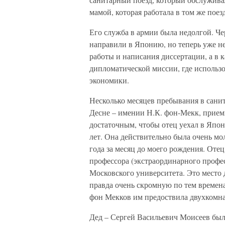
мамой, которая работала в том же поез
Его служба в армии была недолгой. Чер
направили в Японию, но теперь уже не 
работы и написания диссертации, а в к
дипломатической миссии, где использо
экономики.
Несколько месяцев пребывания в санит
Десне – имении Н.К. фон-Мекк, приемн
достаточным, чтобы отец уехал в Япо
лет. Она действительно была очень мо
года за месяц до моего рождения. Оте
профессора (экстраординарного профес
Московского университета. Это место 
правда очень скромную по тем времена
фон Мекков им предоствила двухкомнат
Дед – Сергей Васильевич Моисеев был 