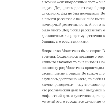
высокий железнодорожный пост – он 
округа. Дед происходил из старой двор
служилого. Дед не был помещиком. Во
в памяти рассказов о каких либо имен
помещечьей деятетельности. А вот о 
было много. Дед любил рассказывать 
должностных лиц, преимущественно в
бывших его родственниками.
Дворянство Моисеевых было старое. В
времена. Сохранилось предание о том,
каким то атаманом то ли в низовья Оби,
поскольку род Моисеевых происходил и
своим прямым предком. Во всяком случ
случалось достаточно часто, то любил 
«землепроходимца» – ему это слово нр
что рославльский дьяк был выдумкой мо
мифический дьяк и существовал, то пр
жителей этого города: все служилые л