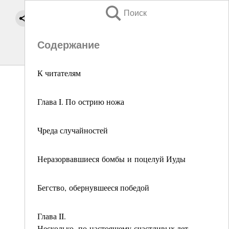
Поиск
Содержание
К читателям
Глава I. По острию ножа
Чреда случайностей
Неразорвавшиеся бомбы и поцелуй Иуды
Бегство, обернувшееся победой
Глава II.
Несколько, по настоящему счастливых лет