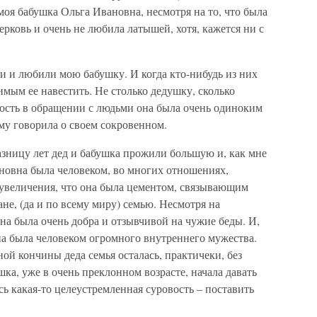
моя бабушка Ольга Ивановна, несмотря на то, что была
ерковь и очень не любила латышей, хотя, кажется ни с
и и любили мою бабушку. И когда кто-нибудь из них
имым ее навестить. Не столько дедушку, сколько
ость в обращении с людьми она была очень одиноким
му говорила о своем сокровенном.
зницу лет дед и бабушка прожили большую и, как мне
ановна была человеком, во многих отношениях,
еувеличения, что она была цементом, связывающим
не, (да и по всему миру) семью. Несмотря на
а была очень добра и отзывчивой на чужие беды. И,
на была человеком огромного внутреннего мужества.
ой кончины деда семья осталась, практичеки, без
ка, уже в очень преклонном возрасте, начала давать
сь какая-то целеустремленная суровость – поставить