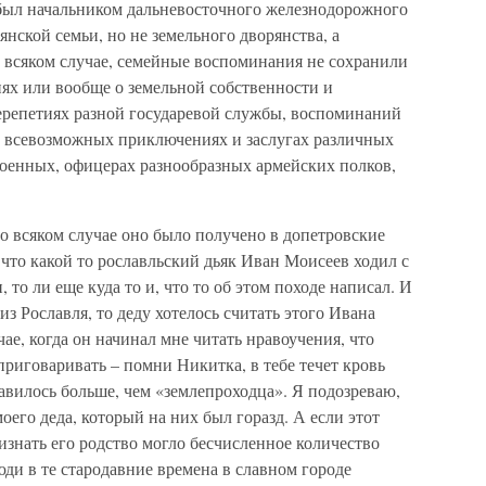
был начальником дальневосточного железнодорожного
янской семьи, но не земельного дворянства, а
 всяком случае, семейные воспоминания не сохранили
иях или вообще о земельной собственности и
перепетиях разной государевой службы, воспоминаний
о всевозможных приключениях и заслугах различных
оенных, офицерах разнообразных армейских полков,
о всяком случае оно было получено в допетровские
 что какой то рославльский дьяк Иван Моисеев ходил с
 то ли еще куда то и, что то об этом походе написал. И
з Рославля, то деду хотелось считать этого Ивана
ае, когда он начинал мне читать нравоучения, что
приговаривать – помни Никитка, в тебе течет кровь
авилось больше, чем «землепроходца». Я подозреваю,
его деда, который на них был горазд. А если этот
изнать его родство могло бесчисленное количество
юди в те стародавние времена в славном городе