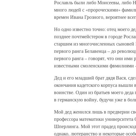
Рославль были либо Моисеевы, либо Н
много людей с «пророческими» фамили
времен Ивана Грозного, вероятнее все
Но одно известно точно: отец моего д
позднее почтмейстером в городе Росла
старшим из многочисленных сыновей 
первого ранга Белавенца – до революц
первого ранга – говорят, что они ими
известными смоленскими фвмилиями –
Дед и его младший брат дядя Вася, сде
окончания кадетского корпуса вышли 
воинстве. Один из братьев моего деда
в германскую войну, будучи уже в бол
Мой дед женился лишь в предверии св
профессора математики университета
Шперлинга. Мой этот прадед происход
однако, лютеранство и некоторые осо