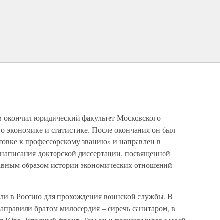
в окончил юридический факультет Московского
по экономике и статистике. После окончания он был
товке к профессорскому званию» и направлен в
 написания докторской диссертации, посвященной
лавным образом истории экономических отношений
вали в Россию для прохождения воинской службы. В
аправили братом милосердия – сиречь санитаром, в
л Юго-Западный фронт. Там он и познакомился с моей