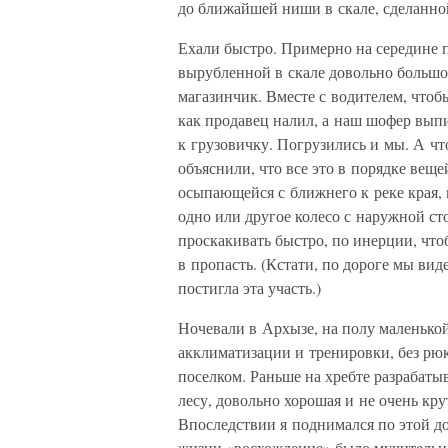
до ближайшей ниши в скале, сделанной
Ехали быстро. Примерно на середине п
вырубленной в скале довольно большо
магазинчик. Вместе с водителем, чтоб
как продавец налил, а наш шофер выпи
к грузовичку. Погрузились и мы. А чт
объяснили, что все это в порядке веще
осыпающейся с ближнего к реке края, 
одно или другое колесо с наружной ст
проскакивать быстро, по инерции, что
в пропасть. (Кстати, по дороге мы вид
постигла эта участь.)
Ночевали в Архызе, на полу маленько
акклиматизации и тренировки, без рю
поселком. Раньше на хребте разрабатыв
лесу, довольно хорошая и не очень кру
Впоследствии я поднимался по этой до
жизни «восхождение» было мучительно