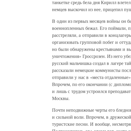
танкетке средь бела дня Кирилл влетел
немцев выскочил из нее, прицепил пуш
В один из первых месяцев войны он бы
военнопленных бежал. Его поймали, пр
расстреляли, а отправили в концлагер
организовать групповой побег и отту
но были обнаружены крестьянами и выд
уничтожения» Гроссрозен. Из него убе
русский мальчишка создал в лагере т
рассказали немецкие коммунисты после
отправили у нас в «места отдаленные»
Впрочем, по его окончании (с дипломо
и лишь с трудом устроился преподава
Москвы.
Почти неподвижные черты его бледно
и сильной воли. Впрочем, в дружеско
туристские песни. И вообще, несмотря
Подружившись, мы, кроме гор, часто 