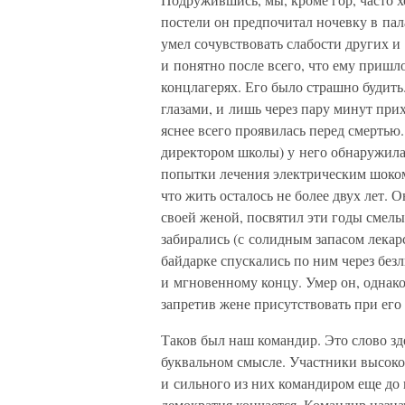
постели он предпочитал ночевку в пал
умел сочувствовать слабости других и 
и понятно после всего, что ему пришл
концлагерях. Его было страшно будить
глазами, и лишь через пару минут при
яснее всего проявилась перед смертью
директором школы) у него обнаружила
попытки лечения электрическим шоком
что жить осталось не более двух лет. 
своей женой, посвятил эти годы смелы
забирались (с солидным запасом лекар
байдарке спускались по ним через без
и мгновенному концу. Умер он, однако,
запретив жене присутствовать при его
Таков был наш командир. Это слово зде
буквальном смысле. Участники высок
и сильного из них командиром еще до 
демократия кончается. Командир назна