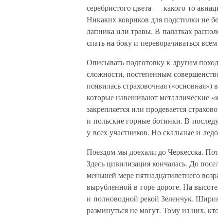
серебристого цвета — какого-то авиа
Никаких ковриков для подстилки не бе
лапника или травы. В палатках располо
спать на боку и переворачиваться все
Описывать подготовку к другим похода
сложности, постепенным совершенство
появилась страховочная («основная») 
которые навешивают металлические «
закрепляется или продевается страхово
и польские горные ботинки. В послед
у всех участников. Но скальные и ледо
Поездом мы доехали до Черкесска. По
Здесь цивилизация кончалась. До пос
меньшей мере пятнадцатилетнего возра
вырубленной в горе дороге. На высоте
и полноводной рекой Зеленчук. Ширина
разминуться не могут. Тому из них, кт