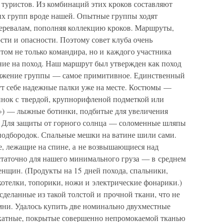
 туристов. Из комбинаций этих кроков составляют
х групп вроде нашей. Опытные группы ходят
еревалам, пополняя коллекцию кроков. Маршруты,
сти и опасности. Поэтому совет клуба очень
том не только командира, но и каждого участника
ние на поход. Наш маршрут был утвержден как поход
аряжение группы — самое примитивное. Единственный
т себе надежные палки уже на месте. Костюмы —
нок с твердой, крупнорифленой подметкой или
») — лыжные ботинки, подбитые для увеличения
. Для защиты от горного солнца — соломенные шляпы
подбородок. Спальные мешки на ватине шили сами.
, лежащие на спине, а не возвышающиеся над
статочно для нашего минимального груза — в среднем
енщин. (Продукты на 15 дней похода, спальники,
котелки, топорики, ножи и электрические фонарики.)
сделанные из такой толстой и прочной ткани, что не
мни. Удалось купить две номинально двухместные
скатные, покрытые совершенно непромокаемой тканью