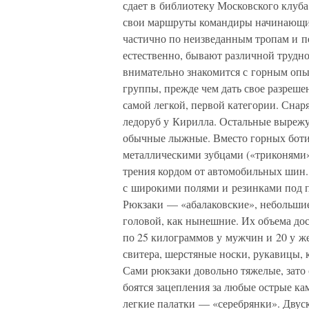
сдает в библиотеку Московского клуба
свои маршруты командиры начинающи
частично по неизведанным тропам и п
естественно, бывают различной трудно
внимательно знакомится с горным опы
группы, прежде чем дать свое разреше
самой легкой, первой категории. Сн
ледоруб у Кирилла. Остальные вырежу
обычные лыжные. Вместо горных боти
металлическими зубцами («триконями
трения кордом от автомобильных шин
с широкими полями и резинками под 
Рюкзаки — «абалаковские», небольшие
головой, как нынешние. Их объема до
по 25 килограммов у мужчин и 20 у ж
свитера, шерстяные носки, рукавицы, 
Сами рюкзаки довольно тяжелые, зато 
боятся зацепления за любые острые ка
легкие палатки — «серебрянки». Дву