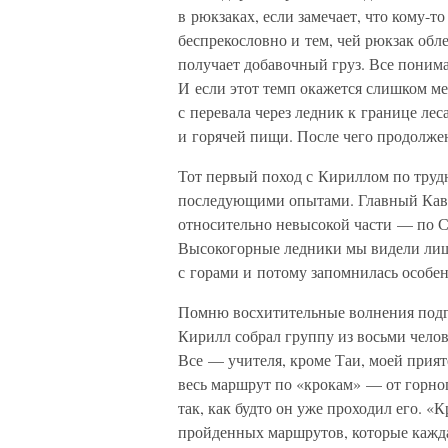
в рюкзаках, если замечает, что кому-т
беспрекословно и тем, чей рюкзак облег
получает добавочный груз. Все понима
И если этот темп окажется слишком ме
с перевала через ледник к границе лес
и горячей пищи. После чего продолжен
Тот первый поход с Кириллом по труд
последующими опытами. Главный Кавка
относительно невысокой части — по С
Высокогорные ледники мы видели лишь 
с горами и потому запомнилась особен
Помню восхитительные волнения подгот
Кирилл собрал группу из восьми чело
Все — учителя, кроме Таи, моей прия
весь маршрут по «крокам» — от горно
так, как будто он уже проходил его. 
пройденных маршрутов, которые кажда