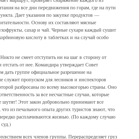
итания на все дни передвижения по горам, где на пути
пункта. Дает указания по закупке продуктов —
итательности. Основу их составляют мясные
ухофрукты, сахар и чай. Черные сухари каждый сушит
скорбиновую кислоту в таблетках и на случай особо
 Никто не смеет отступить ни на шаг в сторону от
и отстать от нее. Командира утверждает Совет
ем дать группе официальное разрешение на
е служит пропуском для лесников и инспекторов
оторой разбросаны по всему высокогорью страны. Оно
ответственность за все несчастные случаи, которые
е шутят! Этот закон добровольно принимают все
что из печального опыта других туристов знают, что
 нередко расплачиваются жизнью. (По каждому случаю
суд.)
чувствием всех членов группы. Перераспределяет груз