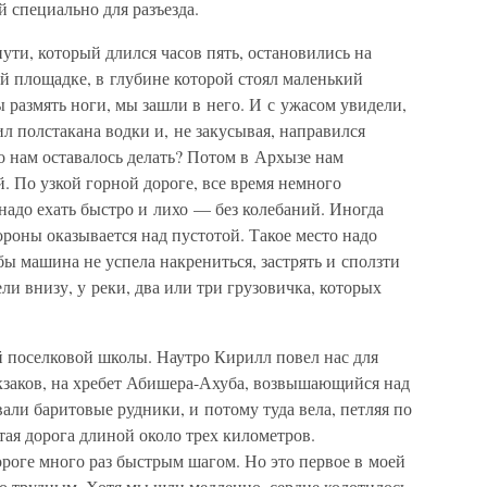
 специально для разъезда.
ути, который длился часов пять, остановились на
й площадке, в глубине которой стоял маленький
ы размять ноги, мы зашли в него. И с ужасом увидели,
л полстакана водки и, не закусывая, направился
о нам оставалось делать? Потом в Архызе нам
й. По узкой горной дороге, все время немного
надо ехать быстро и лихо — без колебаний. Иногда
ороны оказывается над пустотой. Такое место надо
бы машина не успела накрениться, застрять и сползти
ели внизу, у реки, два или три грузовичка, которых
й поселковой школы. Наутро Кирилл повел нас для
кзаков, на хребет Абишера-Ахуба, возвышающийся над
али баритовые рудники, и потому туда вела, петляя по
тая дорога длиной около трех километров.
роге много раз быстрым шагом. Но это первое в моей
 трудным. Хотя мы шли медленно, сердце колотилось