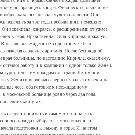
атке у догорающего костра. Физически сильный, не
вообще, казалось, не знал чувства жалости. Оно
ось пережить за три года пребывания в немецких
. Он вскакивал, озираясь, с расширенными от ужаса
ходил в себя. Нравственная сила Кирилла, пожалуй,
. В начале восьмидесятых годов (он уже был
сь тяжелая сердечная аритмия. После бесплодной
 врач больницы, по настоянию Кирилла, сказал ему,
Он оставил работу и в компании с одной только Женей,
м туристическим походам по стране. Летом они
ств у Жени) в верховья северных уральских рек и на
людные леса, оба готовые к неожиданному
 в московской больнице ровно через два года,
 последних минутах.
сь следует понимать в самом что ни на есть
огорного похода выбирают самого опытного
начала подготовки к выходу в горы. И на этом
чает маршрут, проверяет снаряжение каждого из