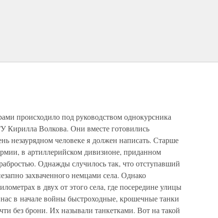
рами происходило под руководством однокурсника
У Кирилла Волкова. Они вместе готовились
ень незаурядном человеке я должен написать. Старше
 армии, в артиллерийском дивизионе, приданном
храбростью. Однажды случилось так, что отступавший
незапно захваченного немцами села. Однако
илометрах в двух от этого села, где посередине улицы
 нас в начале войны быстроходные, крошечные танки
ти без брони. Их называли танкетками. Вот на такой