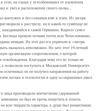
 в село, на глазах у остолбеневших от изумления
ку и увез в расположение своего полка...
л контужен и без сознания взят в плен. Из лагеря
иговорили к расстрелу, но в какой-то сумятице не
ь, находившийся в самой Германии. Кирилл сумел
да. Беглецы прошли ночами почти всю Чехословакию,
аны немцам. На этот раз его упрятали в «лагерь
жать оказалось невозможно. Но зато этот 19-летний
айную организацию сопротивления, о которой
 освобождения. Благодаря чему его не только не
, а позволили поступить в Московский Университет.
м отличника) он не получил направления на работу
телем логики и психологии в одну из окраинных школ
го лица производили впечатление сдержанной
й компании он был не прочь пошутить и попеть
 на всю твердость характера, в душе был романтиком.
ходили с ним в подмосковные походы. Домашней