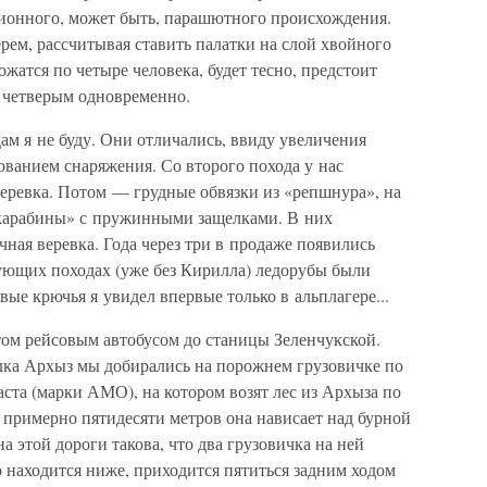
ционного, может быть, парашютного происхождения.
рем, рассчитывая ставить палатки на слой хвойного
жатся по четыре человека, будет тесно, предстоит
м четверым одновременно.
м я не буду. Они отличались, ввиду увеличения
ванием снаряжения. Со второго похода у нас
веревка. Потом — грудные обвязки из «репшнура», на
карабины» с пружинными защелками. В них
чная веревка. Года через три в продаже появились
ующих походах (уже без Кирилла) ледорубы были
вые крючья я увидел впервые только в альплагере...
том рейсовым автобусом до станицы Зеленчукской.
елка Архыз мы добирались на порожнем грузовичке по
ста (марки АМО), на котором возят лес из Архыза по
 примерно пятидесяти метров она нависает над бурной
 этой дороги такова, что два грузовичка на ней
о находится ниже, приходится пятиться задним ходом