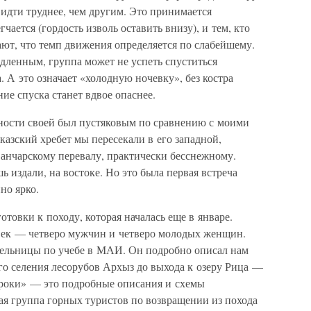
о идти труднее, чем другим. Это принимается
чается (гордость изволь оставить внизу), и тем, кто
ют, что темп движения определяется по слабейшему.
дленным, группа может не успеть спуститься
а. А это означает «холодную ночевку», без костра
ие спуска станет вдвое опаснее.
ности своей был пустяковым по сравнению с моими
зский хребет мы пересекали в его западной,
анчарскому перевалу, практически бесснежному.
издали, на востоке. Но это была первая встреча
но ярко.
овки к походу, которая началась еще в январе.
век — четверо мужчин и четверо молодых женщин.
тельницы по учебе в МАИ. Он подробно описал нам
го селения лесорубов Архыз до выхода к озеру Рица —
«Кроки» — это подробные описания и схемы
я группа горных туристов по возвращении из похода