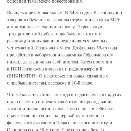
основной темы моего повествования.
Вернусь к делам школьным. В 54-м году я благополучно
завершил обучение на заочном отделении физфака МГУ,
а мои три класса окончили школу. Перешагнув
тридцатилетний рубеж, пора было искать пути
реализации моих давно определившихся научных
устремлений. Из школы я ушел. До февраля 55-го года
проработал в лаборатории академика Обреимова (см.
ниже), где заканчивал свой диплом. Затем поступил
в НИИ физико-технических и радиоизмерений
(ВНИИФТРИ). О некоторых эпизодах, связанных
с пребыванием там, расскажу в 10-й главе.
Что же касается Лины, то когда в педагогических кругах
стало известно о предстоящей отмене преподавания
логики и психологии в школе, она нашла в себе силы
и мужество поступить на первый курс заочного
физического факультета Педагогического института.
Окончила его в 58-м году. Еще год проработала