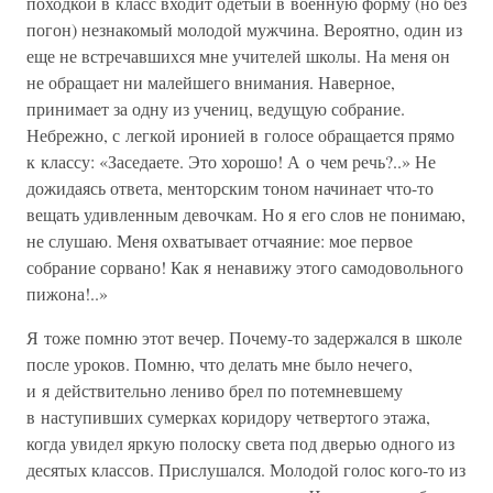
походкой в класс входит одетый в военную форму (но без
погон) незнакомый молодой мужчина. Вероятно, один из
еще не встречавшихся мне учителей школы. На меня он
не обращает ни малейшего внимания. Наверное,
принимает за одну из учениц, ведущую собрание.
Небрежно, с легкой иронией в голосе обращается прямо
к классу: «Заседаете. Это хорошо! А о чем речь?..» Не
дожидаясь ответа, менторским тоном начинает что-то
вещать удивленным девочкам. Но я его слов не понимаю,
не слушаю. Меня охватывает отчаяние: мое первое
собрание сорвано! Как я ненавижу этого самодовольного
пижона!..»
Я тоже помню этот вечер. Почему-то задержался в школе
после уроков. Помню, что делать мне было нечего,
и я действительно лениво брел по потемневшему
в наступивших сумерках коридору четвертого этажа,
когда увидел яркую полоску света под дверью одного из
десятых классов. Прислушался. Молодой голос кого-то из