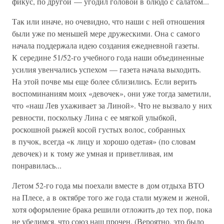
фикус, по другой — угодил головой в блюдо с салатом...
Так или иначе, но очевидно, что наши с ней отношения
были уже по меньшей мере дружескими. Она с самого
начала поддержала идею создания ежедневной газеты.
К середине 51/52-го учебного года наши объединенные
усилия увенчались успехом — газета начала выходить.
На этой почве мы еще более сблизились. Если верить
воспоминаниям моих «девочек», они уже тогда заметили,
что «наш Лев ухаживает за Линой». Что не вызвало у них
ревности, поскольку Лина с ее мягкой улыбкой,
роскошной рыжей косой густых волос, собранных
в пучок, всегда «к лицу и хорошо одетая» (по словам
девочек) и к тому же умная и приветливая, им
понравилась...
Летом 52-го года мы поехали вместе в дом отдыха ВТО
на Плесе, а в октябре того же года стали мужем и женой,
хотя оформление брака решили отложить до тех пор, пока
не убедимся, что союз наш прочен. (Вероятно, это было