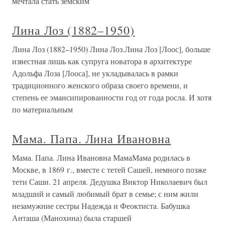
мечтала стать земским
Лина Лоз (1882–1950)
Лина Лоз (1882–1950) Лина Лоз.Лина Лоз [Лоос], больше
известная лишь как супруга новатора в архитектуре
Адольфа Лоза [Лооса], не укладывалась в рамки
традиционного женского образа своего времени, и
степень ее эмансипированности год от года росла. И хотя
по материальным
Мама. Папа. Лина Ивановна
Мама. Папа. Лина Ивановна МамаМама родилась в
Москве, в 1869 г., вместе с тетей Сашей, немного позже
тети Саши. 21 апреля. Дедушка Виктор Николаевич был
младший и самый любимый брат в семье; с ним жили
незамужние сестры Надежда и Феоктиста. Бабушка
Анташа (Манохина) была старшей