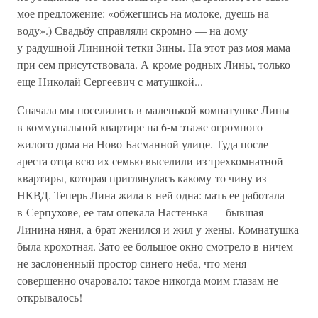
мое предложение: «обжегшись на молоке, дуешь на
воду».) Свадьбу справляли скромно — на дому
у радушной Лининой тетки Зины. На этот раз моя мама
при сем присутствовала. А кроме родных Лины, только
еще Николай Сергеевич с матушкой...
Сначала мы поселились в маленькой комнатушке Лины
в коммунальной квартире на 6-м этаже огромного
жилого дома на Ново-Басманной улице. Туда после
ареста отца всю их семью выселили из трехкомнатной
квартиры, которая приглянулась какому-то чину из
НКВД. Теперь Лина жила в ней одна: мать ее работала
в Серпухове, ее там опекала Настенька — бывшая
Линина няня, а брат женился и жил у жены. Комнатушка
была крохотная. Зато ее большое окно смотрело в ничем
не заслоненный простор синего неба, что меня
совершенно очаровало: такое никогда моим глазам не
открывалось!