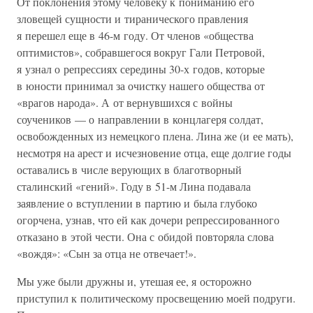
От поклонения этому человеку к пониманию его
зловещей сущности и тиранического правления
я перешел еще в 46-м году. От членов «общества
оптимистов», собравшегося вокруг Гали Петровой,
я узнал о репрессиях середины 30-х годов, которые
в юности принимал за очистку нашего общества от
«врагов народа». А от вернувшихся с войны
соучеников — о направлении в концлагеря солдат,
освобожденных из немецкого плена. Лина же (и ее мать),
несмотря на арест и исчезновение отца, еще долгие годы
оставались в числе верующих в благотворный
сталинский «гений». Году в 51-м Лина подавала
заявление о вступлении в партию и была глубоко
огорчена, узнав, что ей как дочери репрессированного
отказано в этой чести. Она с обидой повторяла слова
«вождя»: «Сын за отца не отвечает!».
Мы уже были дружны и, утешая ее, я осторожно
приступил к политическому просвещению моей подруги.