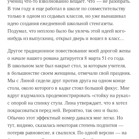
учениц что-то взволнованно вещает. Что — не разобрать.
В том году я еще работал в школе по совместительству
только в одном из седьмых классов, но уже вынашивал
идею создания ежедневной школьной стенгазеты.
Подумал, что неплохо было бы увлечь этой идеей кого-
нибудь из выпускниц, открыл дверь и вошел в класс...
Другое традиционное повествование моей дорогой жены
о начале нашего романа датируется 8 марта 51-го года.
В школьном зале был накрыт стол, за которым учителя,
в большинстве своем женщины, отмечали свой праздник.
Мы с Линой сидели друг против друга на одном конце
стола, около которого в кадке стоял большой фикус. Мне
вдруг вздумалось продемонстрировать «стойку на руках»
с опорой на спинку стула. Лина утверждает, что я хотел
покрасоваться перед ней. Вероятно, так оно и было.
Обычно этот эффектный номер давался мне легко. Но
тут, видимо, сказалась некоторая степень подпития —
потеряв равновесие, я свалился. По одной версии — на