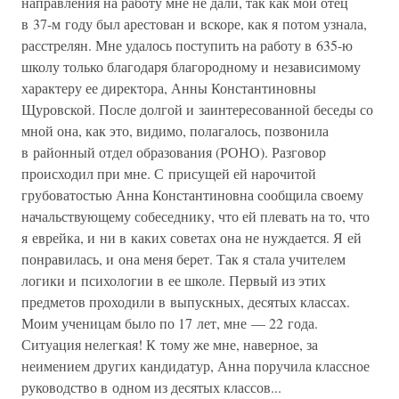
направления на работу мне не дали, так как мой отец
в 37-м году был арестован и вскоре, как я потом узнала,
расстрелян. Мне удалось поступить на работу в 635-ю
школу только благодаря благородному и независимому
характеру ее директора, Анны Константиновны
Щуровской. После долгой и заинтересованной беседы со
мной она, как это, видимо, полагалось, позвонила
в районный отдел образования (РОНО). Разговор
происходил при мне. С присущей ей нарочитой
грубоватостью Анна Константиновна сообщила своему
начальствующему собеседнику, что ей плевать на то, что
я еврейка, и ни в каких советах она не нуждается. Я ей
понравилась, и она меня берет. Так я стала учителем
логики и психологии в ее школе. Первый из этих
предметов проходили в выпускных, десятых классах.
Моим ученицам было по 17 лет, мне — 22 года.
Ситуация нелегкая! К тому же мне, наверное, за
неимением других кандидатур, Анна поручила классное
руководство в одном из десятых классов...