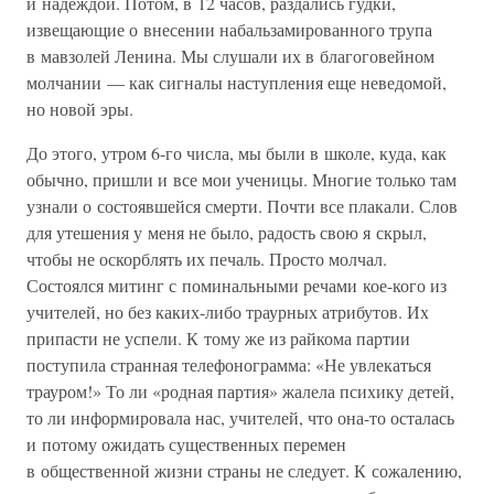
и надеждой. Потом, в 12 часов, раздались гудки,
извещающие о внесении набальзамированного трупа
в мавзолей Ленина. Мы слушали их в благоговейном
молчании — как сигналы наступления еще неведомой,
но новой эры.
До этого, утром 6-го числа, мы были в школе, куда, как
обычно, пришли и все мои ученицы. Многие только там
узнали о состоявшейся смерти. Почти все плакали. Слов
для утешения у меня не было, радость свою я скрыл,
чтобы не оскорблять их печаль. Просто молчал.
Состоялся митинг с поминальными речами кое-кого из
учителей, но без каких-либо траурных атрибутов. Их
припасти не успели. К тому же из райкома партии
поступила странная телефонограмма: «Не увлекаться
трауром!» То ли «родная партия» жалела психику детей,
то ли информировала нас, учителей, что она-то осталась
и потому ожидать существенных перемен
в общественной жизни страны не следует. К сожалению,