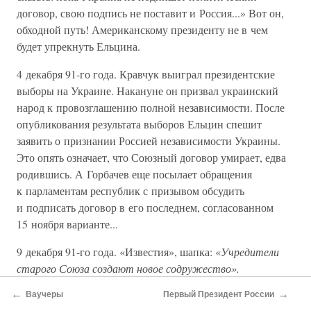
договор, свою подпись не поставит и Россия...» Вот он,
обходной путь! Американскому президенту не в чем
будет упрекнуть Ельцина.
4 декабря 91-го года. Кравчук выиграл президентские
выборы на Украине. Накануне он призвал украинский
народ к провозглашению полной независимости. После
опубликования результата выборов Ельцин спешит
заявить о признании Россией независимости Украины.
Это опять означает, что Союзный договор умирает, едва
родившись. А Горбачев еще посылает обращения
к парламентам республик с призывом обсудить
и подписать договор в его последнем, согласованном
15 ноября варианте...
9 декабря 91-го года. «Известия», шапка: «
Учредители
старого Союза создают новое содружество».
Сообщается, что 8 декабря в Беловежской пуще было
←
→
Ваучеры
Первый Президент России
подписано Соглашение трех республик о сотрудничестве.