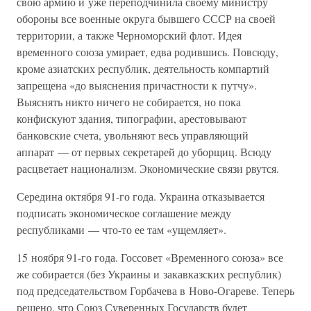
свою армию и уже переподчинила своему министру
обороны все военные округа бывшего СССР на своей
территории, а также Черноморский флот. Идея
временного союза умирает, едва родившись. Повсюду,
кроме азиатских республик, деятельность компартий
запрещена «до выяснения причастности к путчу».
Выяснять никто ничего не собирается, но пока
конфискуют здания, типографии, арестовывают
банковские счета, увольняют весь управляющий
аппарат — от первых секретарей до уборщиц. Всюду
расцветает национализм. Экономические связи рвутся.
Середина октября 91-го года. Украина отказывается
подписать экономическое соглашение между
республиками — что-то ее там «ущемляет».
15 ноября 91-го года. Госсовет «Временного союза» все
же собирается (без Украины и закавказских республик)
под председательством Горбачева в Ново-Огареве. Теперь
решено, что Союз Суверенных Государств будет