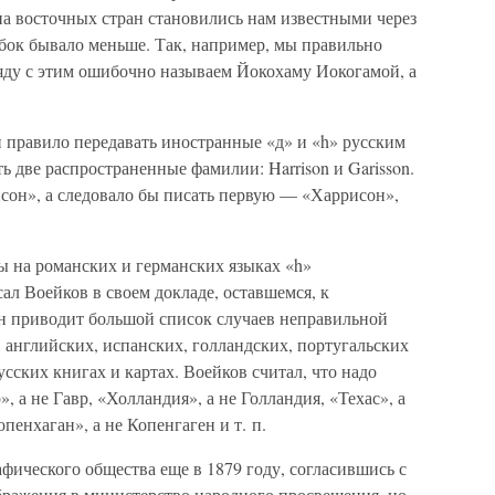
на восточных стран становились нам известными через
бок бывало меньше. Так, например, мы правильно
ду с этим ошибочно называем Йокохаму Иокогамой, а
 правило передавать иностранные «д» и «h» русским
ь две распространенные фамилии: Harrison и Garisson.
сон», а следовало бы писать первую — «Харрисон»,
бы на романских и германских языках «h»
ал Воейков в своем докладе, оставшемся, к
н приводит большой список случаев неправильной
 английских, испанских, голландских, португальских
сских книгах и картах. Воейков считал, что надо
, а не Гавр, «Холландия», а не Голландия, «Техас», а
пенхаган», а не Копенгаген и т. п.
фического общества еще в 1879 году, согласившись с
бражения в министерство народного просвещения, но