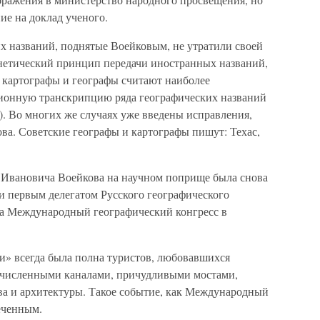
ие на доклад ученого.
 названий, поднятые Воейковым, не утратили своей
онетический принцип передачи иностранных названий,
 картографы и географы считают наиболее
ционную транскрипцию ряда географических названий
.). Во многих же случаях уже введены исправления,
а. Советские географы и картографы пишут: Техас,
 Ивановича Воейкова на научном поприще была снова
ли первым делегатом Русского географического
на Международный географический конгресс в
» всегда была полна туристов, любовавшихся
есчисленными каналами, причудливыми мостами,
а и архитектуры. Такое событие, как Международный
меченным.