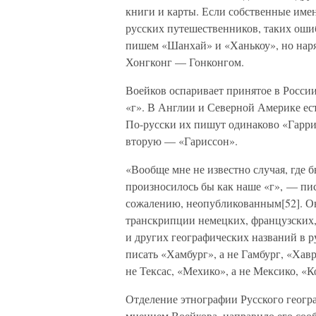
книги и карты. Если собственные име
русских путешественников, таких оши
пишем «Шанхай» и «Ханькоу», но наря
Хонгконг — Гонконгом.
Воейков оспаривает принятое в России
«г». В Англии и Северной Америке ест
По-русски их пишут одинаково «Гарри
вторую — «Гариссон».
«Вообще мне не известно случая, где 
произносилось бы как наше «г», — пис
сожалению, неопубликованным[52]. О
транскрипции немецких, французских,
и других географических названий в ру
писать «Хамбург», а не Гамбург, «Хавр»
не Тексас, «Мехико», а не Мексико, «Ко
Отделение этнографии Русского геогра
мнением Воейкова, направило его соо