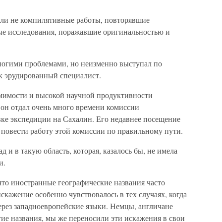
были не компилятивные работы, повторявшие
ые исследования, поражавшие оригинальностью и
ногими проблемами, но неизменно выступал по
ак эрудированный специалист.
мимости и высокой научной продуктивности
 он отдал очень много времени комиссии
вке экспедиции на Сахалин. Его недавнее посещение
 повести работу этой комиссии по правильному пути.
 и в такую область, которая, казалось бы, не имела
и.
что иностранные географические названия часто
скажение особенно чувствовалось в тех случаях, когда
ерез западноевропейские языки. Немцы, англичане
ие названия, мы же переносили эти искажения в свои