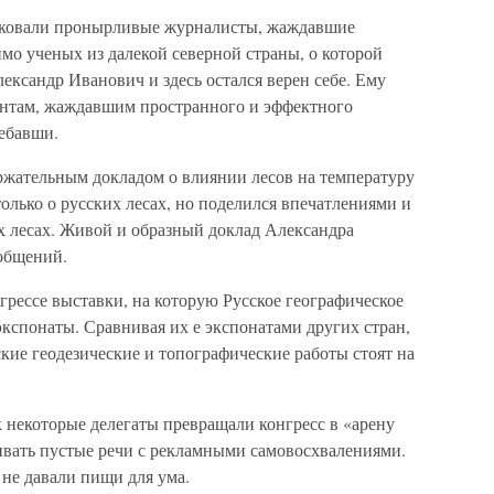
ковали пронырливые журналисты, жаждавшие
мо ученых из далекой северной страны, о которой
ександр Иванович и здесь остался верен себе. Ему
дентам, жаждавшим пространного и эффектного
ебавши.
ержательным докладом о влиянии лесов на температуру
только о русских лесах, но поделился впечатлениями и
 лесах. Живой и образный доклад Александра
общений.
грессе выставки, на которую Русское географическое
кспонаты. Сравнивая их е экспонатами других стран,
кие геодезические и топографические работы стоят на
 некоторые делегаты превращали конгресс в «арену
вать пустые речи с рекламными самовосхвалениями.
не давали пищи для ума.