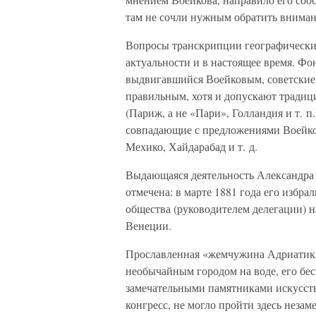
там не сочли нужным обратить вниман
Вопросы транскрипции географических
актуальности и в настоящее время. Ф
выдвигавшийся Воейковым, советские
правильным, хотя и допускают тради
(Париж, а не «Пари», Голландия и т. п
совпадающие с предложениями Воейков
Мехико, Хайдарабад и т. д.
Выдающаяся деятельность Александра
отмечена: в марте 1881 года его избра
общества (руководителем делегации) 
Венеции.
Прославленная «жемчужина Адриатики
необычайным городом на воде, его б
замечательными памятниками искусств
конгресс, не могло пройти здесь неза