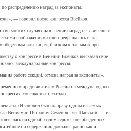
и по распределению наград за экспонаты.
лезна», — говорил после конгресса Воейков.
то во многих случаях назначение наград не зависело от
ическими соображениями или превращалось в акт
м обществам или лицам, близким к членам жюри.
ществу о конгрессе в Венеции Воейков высказал свое
изованы международные конгрессы:
ания работе секций, отмена наград за экспонаты».
епременным представителем России на международных
онгрессах, совещаниях и съездах.
лександр Иванович был по праву одним из самых
исал Вениамин Петрович Семенов-Тян-Шанский, — и
чатлевалась на однообразном сером фоне обыденных
 богатейшие по содержанию доклады, равно как и