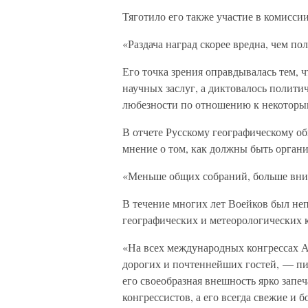
Тяготило его также участие в комисси
«Раздача наград скорее вредна, чем по
Его точка зрения оправдывалась тем, ч
научных заслуг, а диктовалось полит
любезности по отношению к некоторы
В отчете Русскому географическому об
мнение о том, как должны быть орган
«Меньше общих собраний, больше вним
В течение многих лет Воейков был н
географических и метеорологических к
«На всех международных конгрессах А
дорогих и почтеннейших гостей, — п
его своеобразная внешность ярко запе
конгрессистов, а его всегда свежие и