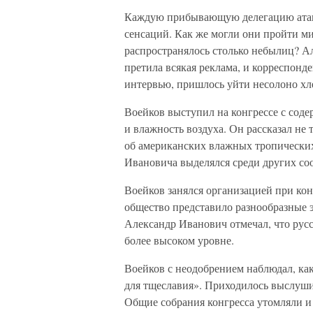
Каждую прибывающую делегацию ата
сенсаций. Как же могли они пройти ми
распространялось столько небылиц? Ал
претила всякая реклама, и корреспон
интервью, пришлось уйти несолоно хл
Воейков выступил на конгрессе с сод
и влажность воздуха. Он рассказал не 
об американских влажных тропических
Ивановича выделялся среди других со
Воейков занялся организацией при кон
общество представило разнообразные э
Александр Иванович отмечал, что русс
более высоком уровне.
Воейков с неодобрением наблюдал, как
для тщеславия». Приходилось выслуши
Общие собрания конгресса утомляли и 