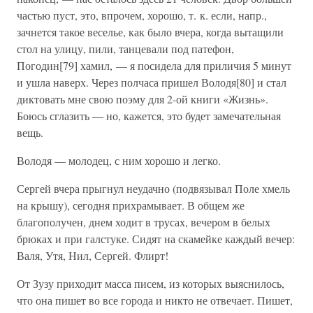
частью пуст, это, впрочем, хорошо, т. к. если, напр.,
зачнется такое веселье, как было вчера, когда вытащили
стол на улицу, пили, танцевали под патефон,
Погодин[79] хамил, — я посидела для приличия 5 минут
и ушла наверх. Через полчаса пришел Володя[80] и стал
диктовать мне свою поэму для 2-ой книги «Жизнь».
Боюсь сглазить — но, кажется, это будет замечательная
вещь.
Володя — молодец, с ним хорошо и легко.
Сергей вчера прыгнул неудачно (подвязывал Поле хмель
на крышу), сегодня прихрамывает. В общем же
благополучен, днем ходит в трусах, вечером в белых
брюках и при галстуке. Сидят на скамейке каждый вечер:
Валя, Утя, Нил, Сергей. Флирт!
От Зузу приходит масса писем, из которых выяснилось,
что она пишет во все города и никто не отвечает. Пишет,