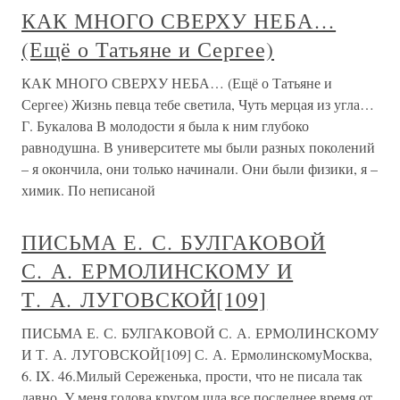
КАК МНОГО СВЕРХУ НЕБА…
(Ещё о Татьяне и Сергее)
КАК МНОГО СВЕРХУ НЕБА… (Ещё о Татьяне и
Сергее) Жизнь певца тебе светила, Чуть мерцая из угла…
Г. Букалова В молодости я была к ним глубоко
равнодушна. В университете мы были разных поколений
– я окончила, они только начинали. Они были физики, я –
химик. По неписаной
ПИСЬМА Е. С. БУЛГАКОВОЙ
С. А. ЕРМОЛИНСКОМУ И
Т. А. ЛУГОВСКОЙ[109]
ПИСЬМА Е. С. БУЛГАКОВОЙ С. А. ЕРМОЛИНСКОМУ
И Т. А. ЛУГОВСКОЙ[109] С. А. ЕрмолинскомуМосква,
6. IX. 46.Милый Сереженька, прости, что не писала так
давно. У меня голова кругом шла все последнее время от