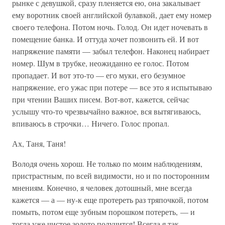
рынке с девушкой, сразу пленяется ею, она закалывает
ему воротник своей английской булавкой, дает ему номер
своего телефона. Потом ночь. Голод. Он идет ночевать в
помещение банка. И оттуда хочет позвонить ей. И вот
напряжение памяти — забыл телефон. Наконец набирает
номер. Шум в трубке, неожиданно ее голос. Потом
пропадает. И вот это-то — его муки, его безумное
напряжение, его ужас при потере — все это я испытываю
при чтении Ваших писем. Вот-вот, кажется, сейчас
услышу что-то чрезвычайно важное, вся вытягиваюсь,
впиваюсь в строчки… Ничего. Голос пропал.
Ах, Таня, Таня!
Володя очень хорош. Не только по моим наблюдениям,
пристрастным, по всей видимости, но и по посторонним
мнениям. Конечно, я человек дотошный, мне всегда
кажется — а — ну-к еще протереть раз тряпочкой, потом
помыть, потом еще зубным порошком потереть, — и
тогда уже чистое золото получится! Всегда я так