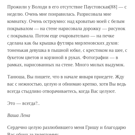
Прожили у Володи в его отсутствие Паустовская[88] — с
неделю. Очень мне понравилась. Разрисовала мне
комнатку. Очень остроумно: над кроватью моей с белым
покрывалом — на стене нарисовала дорожку — рисунок
с покрывала. Потом еще очаровательно — на печке
сделана как бы крышка футляра мирленовских духов:
тоненькая девушка в пышной юбке, с крестиком на шее, с
букетом цветов и корзиной в руках. Фотографии — в
рамках, нарисованных на стене. Много милых выдумок.
Танюша, Вы пишете, что в начале января приедете. Жду
вас с нежностью, целую и обнимаю крепко, хотя Вы ведь
всегда стыдливо отворачиваетесь, когда Вас целуют.
Это — всегда?..
Ваша Лена
Сердечно целую разлюбившего меня Гришу и благодарю
Вас обоих за телеграмму.