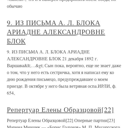
обычаю
9. ИЗ ПИСЬМА А. Л. БЛОКА
АРИАДНЕ АЛЕКСАНДРОВНЕ
БЛОК
9. ИЗ ПИСЬМА А. Л. БЛОКА АРИАДНЕ
АЛЕКСАНДРОВНЕ БЛОК 21 декабря 1892 г.
Варшава&lt;…&gt; Сын пока, вероятно, еще не знает даже
о том, что у него есть сестричка, хотя я написал ему ко
дню рождения письмецо, предупреждавшее о моем
приезде. В октябре у него была ветряная оспа.ИРЛИ, ф.
654,
Репертуар Елены Образцовой[22]
Репертуар Елены Образцовой[22] Оперные партии[23]
Марина Мнишек — «Борис Годунов» М. П. Мусоргского,