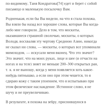
по-видимому, Таня Кондратова[74] едет и берет с собой
письмецо и маленькую посылочку Вам.
Родненькая, если бы Вы видели, на что я стала похожа,
Вы взяли бы назад все хорошие слова, которые Вы когда-
либо мне говорили. Дело в том, что москиты,
оказавшиеся страшной сволочью, москиты, о которых
Володя, восхваляя эту чертову Среднюю Азию, никогда
не сказал ни слова, — москиты, о которых все упоминали
мимоходом, — искусали меня вконец. Что это значит?
Это значит, что на моих руках, лице и шее (и отчасти на
ногах и на теле) зияет не меньше 200–300 открытых ран,
т. к. я не выношу, когда у меня появляется хоть какое-
нибудь пятнышко, а если оно при этом чешется, то я
сдираю кожу с таким упоением, что я испытываю при
этом физическое наслаждение. Истинное слово, я не
шучу и не преувеличиваю.
В результате, я похожа на зебру, приснившуюся в