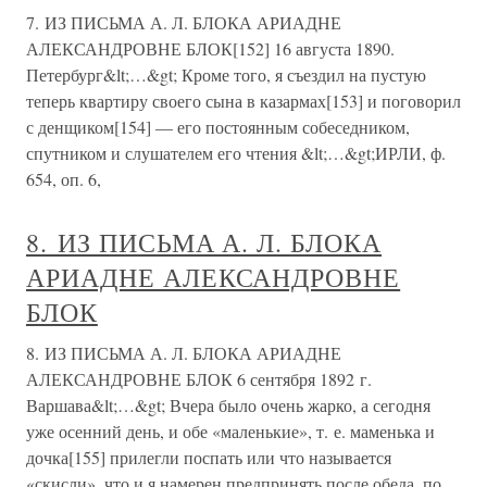
7. ИЗ ПИСЬМА А. Л. БЛОКА АРИАДНЕ
АЛЕКСАНДРОВНЕ БЛОК[152] 16 августа 1890.
Петербург&lt;…&gt; Кроме того, я съездил на пустую
теперь квартиру своего сына в казармах[153] и поговорил
с денщиком[154] — его постоянным собеседником,
спутником и слушателем его чтения &lt;…&gt;ИРЛИ, ф.
654, оп. 6,
8. ИЗ ПИСЬМА А. Л. БЛОКА
АРИАДНЕ АЛЕКСАНДРОВНЕ
БЛОК
8. ИЗ ПИСЬМА А. Л. БЛОКА АРИАДНЕ
АЛЕКСАНДРОВНЕ БЛОК 6 сентября 1892 г.
Варшава&lt;…&gt; Вчера было очень жарко, а сегодня
уже осенний день, и обе «маленькие», т. е. маменька и
дочка[155] прилегли поспать или что называется
«скисли», что и я намерен предпринять после обеда, по