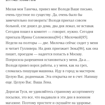
Милая моя Танечка, привез мне Володя Ваше письмо,
очень грустное по существу. Да, очень было бы
замечательно поговорить! Володя приехал совсем
больной, еле дошел до дома, два дня лежал, не вставая.
Сегодня пошел в комитет — говорит, нужно. Сегодня
приехала Ирина Соломоновна[84] с Милочкой[85].
Недели на полторы — две. Милочка сейчас сидит у меня
и читает Гулливера. На днях приезжает Зюка[86], как она
пишет, проездом — надеется попасть в Москву.
Попросила разрешения остановиться у меня. Да-а…
Володя привез ворох работы, а у меня, как на грех,
сломалась пишущая машинка. Иду в город за мастером.
Целую Вас, родненькая. Эта открытка не в счет. Напишу
еще. Целую Вас. Ваша Лена.
Дорогая Туся, не удивляйтесь странному ассортименту
посылки, это все, что выдавали в эти дни в военном
магазине. Поэтому простите и скушайте на здоровье.