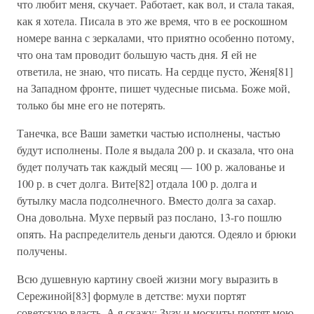
что любит меня, скучает. Работает, как вол, и стала такая,
как я хотела. Писала в это же время, что в ее роскошном
номере ванна с зеркалами, что приятно особенно потому,
что она там проводит большую часть дня. Я ей не
ответила, не знаю, что писать. На сердце пусто, Женя[81]
на Западном фронте, пишет чудесные письма. Боже мой,
только бы мне его не потерять.
Танечка, все Ваши заметки частью исполнены, частью
будут исполнены. Поле я выдала 200 р. и сказала, что она
будет получать так каждый месяц — 100 р. жалованье и
100 р. в счет долга. Вите[82] отдала 100 р. долга и
бутылку масла подсолнечного. Вместо долга за сахар.
Она довольна. Мухе первый раз послано, 13-го пошлю
опять. На распределитель деньги даются. Одеяло и брюки
получены.
Всю душевную картину своей жизни могу выразить в
Сережиной[83] формуле в детстве: мухи портят
советскую власть. А я скажу: Зузу и москиты портят мою