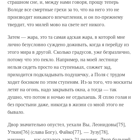
страшном сне, и, между нами говоря, прощу теперь
Володе все смертные грехи за то, что на него это не
производит никакого впечатления, и он по-прежнему
твердит, что милей мово на свете нет никого.
Затем — жара, это та самая адская жара, в которой мне
лично безусловно суждено доживать, когда я перейду из
этого мира в другой. Сколько градусов, уже безразлично,
потому что это пекло. Например, на моей лестнице
нельзя сидеть просто на ступеньках, сожжет зад,
приходится подкладывать подушечку, а Поля с трудом
ходит босиком по этим ступеням. Из-за того, что москиты
летят на огонь, надо закрывать окна, а тогда — так
душно, что потом и ночью не отдыхаешь. Я сплю голая и
без простыни даже, никогда в жизни со мной этого не
бывало.
Двор значительно опустел, уехали Вы, Леонидовы[75],
Уткин[76] (слава Богу), Файко[77], — Зузу[78],
наконец, — нас осталось здесь 21 человек. Двор большей