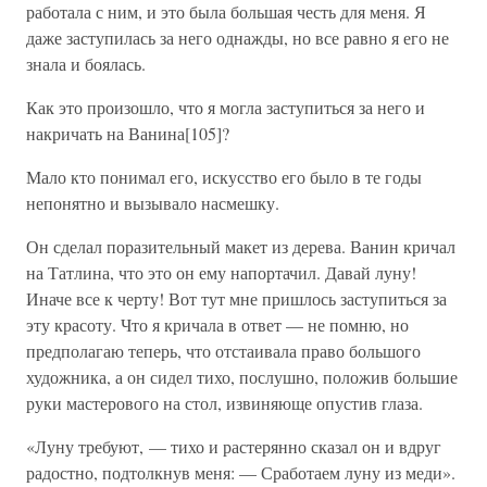
работала с ним, и это была большая честь для меня. Я
даже заступилась за него однажды, но все равно я его не
знала и боялась.
Как это произошло, что я могла заступиться за него и
накричать на Ванина[105]?
Мало кто понимал его, искусство его было в те годы
непонятно и вызывало насмешку.
Он сделал поразительный макет из дерева. Ванин кричал
на Татлина, что это он ему напортачил. Давай луну!
Иначе все к черту! Вот тут мне пришлось заступиться за
эту красоту. Что я кричала в ответ — не помню, но
предполагаю теперь, что отстаивала право большого
художника, а он сидел тихо, послушно, положив большие
руки мастерового на стол, извиняюще опустив глаза.
«Луну требуют, — тихо и растерянно сказал он и вдруг
радостно, подтолкнув меня: — Сработаем луну из меди».