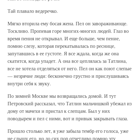
Тай плавало ведеречко.
Мягко вторила ему босая жена. Пел он завораживающе.
Тоскливо. Пропевая горе многих-многих людей. Глаз во
время пения не открывал. И еще больше, чем пение,
помню слезу, которая перекатывалась по реснице,
запутавшись в ее густоте. Я все ждала, когда же она
скатится, когда упадет. А она все цеплялась за Татлина,
все не хотела отделяться от него. Пел он как поют слепые
— незрячие люди: бесконечно грустно и прислушиваясь
внутри себя к звуку.
По зимней Москве мы возвращались домой. И тут
Петровский рассказал, что Татлин мальчишкой убежал из
дому от мачехи и пристал к слепцам. Был у них
поводырем и пел с ними, вот и привык закрывать глаза.
Прошло столько лет, я уже забыла тембр его голоса, уже
не слышу его, но до сих пор отчетливо помню эту