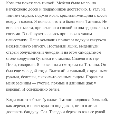
Комната показалась низкой. Мебели было мало, но
нагорожено досок и подрамников достаточно. В углу на
топчане сидела, поджав ноги, красивая женщина с косой
вокруг головы. Я поняла, что это была жена Татлина. Не
вставая с места, приветливо и спокойно она здоровалась с
гостями. В ней чувствовалась привычка к таким
нашествиям. Наша компания привезла водку и какую-то
незатейливую закуску. Поставили ящик, выдвинули
старый облупленный чемодан и на этом самодельном
столе водрузили бутылки и стаканы. Сидели кто где.
Пили, говорили. Я во все глаза смотрела на Татлина. Он
был еще молодой тогда. Высокий и сильный, с крупными
руками, белесый, с каким-то сонным лицом. Поразили
меня ресницы — густые, прямые и длинные (как у
коровы). И совершенно белые.
Когда выпиты были бутылки, Татлин поднялся, большой,
как дерево, и полез куда-то под диван, не то в диван,
доставать бандуру. Сел. Твердо и бережно взял ее рукой