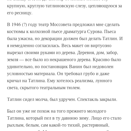
крупную, круглую татлиновскую слезу, цепляющуюся за
его ресницу.
В 1946 (?) году театр Моссовета предложил мне сделать
костюмы к колхозной пьесе драматурга Сурова. Пьеса
была ужасна, но декорации должен был делать Татлин. И
я немедленно согласилась. Весь макет он виртуозно
вырезал своими руками из дерева. Деревня, дом, забор,
земля — все было из некрашеного дерева. Красиво было
удивительно, но постановщик Ванин был недоволен
условностью материала. Он требовал грубо и даже
кричал на Татлина. Ему хотелось реализма, лунного
света, скрытого театральным тюлем.
Татлин сидел молча, был удручен. Спектакль закрыли.
Был он уже не похож на того прежнего молодого
Татлина, который пел в ту давнюю зиму. Лицо его стало
рыхлым, белым, сам какой-то тихий, растерянный,