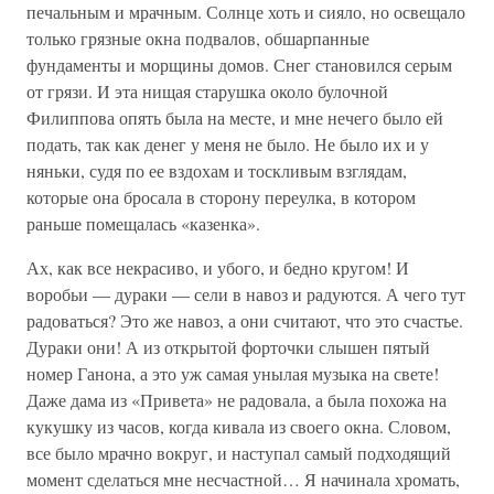
печальным и мрачным. Солнце хоть и сияло, но освещало
только грязные окна подвалов, обшарпанные
фундаменты и морщины домов. Снег становился серым
от грязи. И эта нищая старушка около булочной
Филиппова опять была на месте, и мне нечего было ей
подать, так как денег у меня не было. Не было их и у
няньки, судя по ее вздохам и тоскливым взглядам,
которые она бросала в сторону переулка, в котором
раньше помещалась «казенка».
Ах, как все некрасиво, и убого, и бедно кругом! И
воробьи — дураки — сели в навоз и радуются. А чего тут
радоваться? Это же навоз, а они считают, что это счастье.
Дураки они! А из открытой форточки слышен пятый
номер Ганона, а это уж самая унылая музыка на свете!
Даже дама из «Привета» не радовала, а была похожа на
кукушку из часов, когда кивала из своего окна. Словом,
все было мрачно вокруг, и наступал самый подходящий
момент сделаться мне несчастной… Я начинала хромать,