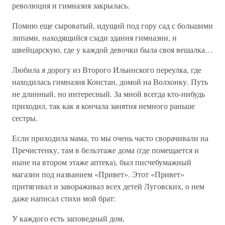
революция и гимназия закрылась.
Помню еще сыроватый, идущий под гору сад с большими
липами, находящийся сзади здания гимназии, и
швейцарскую, где у каждой девочки была своя вешалка…
Любила я дорогу из Второго Ильинского переулка, где
находилась гимназия Констан, домой на Волхонку. Путь
не длинный, но интересный. За мной всегда кто-нибудь
приходил, так как я кончала занятия немного раньше
сестры.
Если приходила мама, то мы очень часто сворачивали на
Пречистенку, там в бельэтаже дома (где помещается и
ныне на втором этаже аптека), был писчебумажный
магазин под названием «Привет». Этот «Привет»
притягивал и завораживал всех детей Луговских, о нем
даже написал стихи мой брат:
У каждого есть заповедный дом,