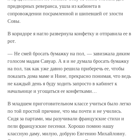
придворных реверанса, ушла из кабинета в
сопровождении посрамленной и шипевшей от злости
Совы.
В коридоре я нагло развернула конфетку и отправила ее в
рот.
— Не смей бросать бумажку на пол, — завизжала диким
голосом мадам Савуар. А я и не думала бросать бумажку
на пол, так как уже давно решила приберечь ее, чтобы
показать дома маме и Нине, прекрасно понимая, что ведь
не каждый день я буду ходить запросто в кабинет к
начальнице и угощаться ее конфетками…
В младшем приготовительном классе учиться было легко
по той простой причине, что мы почти и не учились.
Сидя за партами, мы разучивали французские стихи и
пели французские песенки. Хорошо помню нашу
классную даму, милую, добрую Евгению Михайловну.