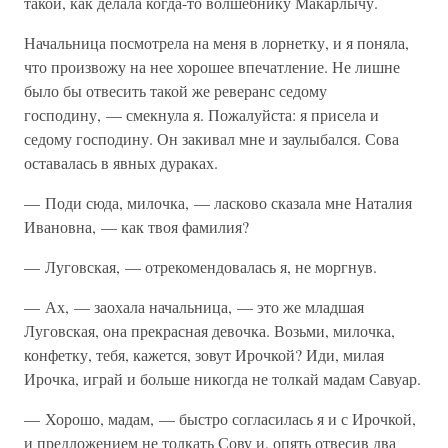
такой, как делала когда-то волшебнику Макарлычу.
Начальница посмотрела на меня в лорнетку, и я поняла,
что произвожу на нее хорошее впечатление. Не лишне
было бы отвесить такой же реверанс седому
господину, — смекнула я. Пожалуйста: я присела и
седому господину. Он закивал мне и заулыбался. Сова
оставалась в явных дураках.
— Поди сюда, милочка, — ласково сказала мне Наталия
Ивановна, — как твоя фамилия?
— Луговская, — отрекомендовалась я, не моргнув.
— Ах, — заохала начальница, — это же младшая
Луговская, она прекрасная девочка. Возьми, милочка,
конфетку, тебя, кажется, зовут Ирочкой? Иди, милая
Ирочка, играй и больше никогда не толкай мадам Савуар.
— Хорошо, мадам, — быстро согласилась я и с Ирочкой,
и предложением не толкать Сову и, опять отвесив два