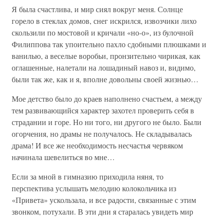
Я была счастлива, и мир сиял вокруг меня. Солнце
горело в стеклах домов, снег искрился, извозчики лихо
скользили по мостовой и кричали «но-о», из булочной
Филиппова так упоительно пахло сдобными плюшками и
ванилью, а веселые воробьи, пронзительно чирикая, как
оглашенные, налетали на лошадиный навоз и, видимо,
были так же, как и я, вполне довольны своей жизнью…
Мое детство было до краев наполнено счастьем, а между
тем развивающийся характер захотел проверить себя в
страдании и горе. Но ни того, ни другого не было. Были
огорчения, но драмы не получалось. Не складывалась
драма! И все же необходимость несчастья червяком
начинала шевелиться во мне…
Если за мной в гимназию приходила няня, то
перспектива услышать мелодию колокольчика из
«Привета» ускользала, и все радости, связанные с этим
звонком, потухали. В эти дни я старалась увидеть мир