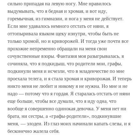
сильно припадая на левую ногу. Мне нравилось
выдумывать, что я бедная и хромая, и вот иду,
горемычная, из гимназии, и нога у меня не действует.
Если мне удавалось немного отстать от няни, я
оттопыривала языком щеку изнутри, чтобы быть не
только хромой, но и криворожей. И тогда уже почти все
прохожие непременно обращали на меня свои
сочувственные взоры. Фантазия моя разыгрывалась, я
сочиняла, что я подкидыш, что родители мои, графы,
подкинули меня и исчезли, что в младенчестве по мне
проехала телега, и я стала хромая и криворожая. И теперь
никто меня не любит и никому я не нужна. Но мне и не
надо — потому что я гордая. Я старалась отстать от няни
еще больше, чтобы все думали, что я иду одна, что
вообще я совершенно одинокая девочка. У меня нет ни
брата, ни сестры, а «графы-родители», подкинувшие
меня, — злодеи. Из глаз моих начинали капать слезы, и я
бесконечно жалела себя.