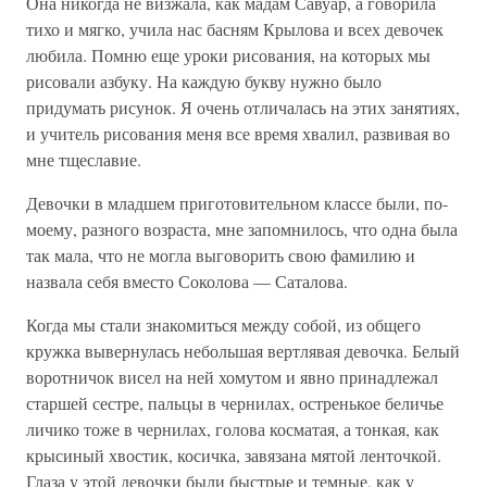
Она никогда не визжала, как мадам Савуар, а говорила
тихо и мягко, учила нас басням Крылова и всех девочек
любила. Помню еще уроки рисования, на которых мы
рисовали азбуку. На каждую букву нужно было
придумать рисунок. Я очень отличалась на этих занятиях,
и учитель рисования меня все время хвалил, развивая во
мне тщеславие.
Девочки в младшем приготовительном классе были, по-
моему, разного возраста, мне запомнилось, что одна была
так мала, что не могла выговорить свою фамилию и
назвала себя вместо Соколова — Саталова.
Когда мы стали знакомиться между собой, из общего
кружка вывернулась небольшая вертлявая девочка. Белый
воротничок висел на ней хомутом и явно принадлежал
старшей сестре, пальцы в чернилах, остренькое беличье
личико тоже в чернилах, голова косматая, а тонкая, как
крысиный хвостик, косичка, завязана мятой ленточкой.
Глаза у этой девочки были быстрые и темные, как у