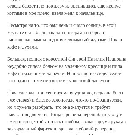
отвела бархатную портьеру и, вцепившись еще крепче
когтями в мое плечо, ввела меня к начальнице.
Несмотря на то, что был день и сияло солнце, в этой
комнате окна были закрыты шторами и горели
настольные лампы под кружевными абажурами. Пахло
кофе и духами.
Большая, полная с корсетной фигурой Наталия Ивановна
неудобно сидела бочком на маленьком креслице и пила
кофе из маленькой чашечки. Напротив нее сидел седой
господин и тоже пил кофе из маленькой чашечки.
Сова сделала книксен (это меня удивило, ведь она была
уже старая) и быстро залопотала что-то по-французски,
но я сумела разобрать, что она жалуется и требует
наказания для меня. Тогда я решила перешибить Сову и
вместо того, чтобы стоять столбом, взялась двумя руками
за форменный фартук и сделала глубокий реверанс,