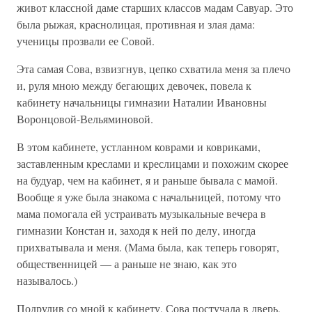
живот классной даме старших классов мадам Савуар. Это
была рыжая, краснолицая, противная и злая дама:
ученицы прозвали ее Совой.
Эта самая Сова, взвизгнув, цепко схватила меня за плечо
и, руля мною между бегающих девочек, повела к
кабинету начальницы гимназии Наталии Ивановны
Воронцовой-Вельяминовой.
В этом кабинете, устланном коврами и ковриками,
заставленным креслами и креслицами и похожим скорее
на будуар, чем на кабинет, я и раньше бывала с мамой.
Вообще я уже была знакома с начальницей, потому что
мама помогала ей устраивать музыкальные вечера в
гимназии Констан и, заходя к ней по делу, иногда
прихватывала и меня. (Мама была, как теперь говорят,
общественницей — а раньше не знаю, как это
называлось.)
Подрулив со мной к кабинету, Сова постучала в дверь,