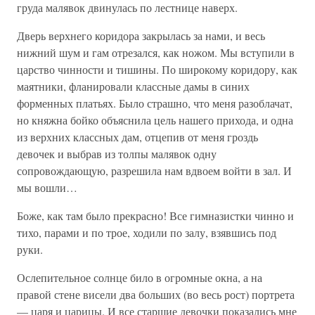
груда малявок двинулась по лестнице наверх.
Дверь верхнего коридора закрылась за нами, и весь
нижний шум и гам отрезался, как ножом. Мы вступили в
царство чинности и тишины. По широкому коридору, как
маятники, фланировали классные дамы в синих
форменных платьях. Было страшно, что меня разоблачат,
но княжна бойко объяснила цель нашего прихода, и одна
из верхних классных дам, отцепив от меня гроздь
девочек и выбрав из толпы малявок одну
сопровождающую, разрешила нам вдвоем войти в зал. И
мы вошли…
Боже, как там было прекрасно! Все гимназистки чинно и
тихо, парами и по трое, ходили по залу, взявшись под
руки.
Ослепительное солнце било в огромные окна, а на
правой стене висели два больших (во весь рост) портрета
— царя и царицы. И все старшие девочки показались мне