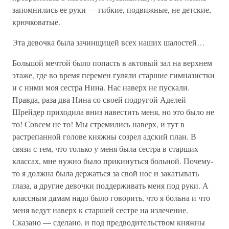
запомнились ее руки — гибкие, подвижные, не детские,
крючковатые.
Эта девочка была зачинщицей всех наших шалостей…
Большой мечтой было попасть в актовый зал на верхнем
этаже, где во время перемен гуляли старшие гимназистки
и с ними моя сестра Нина. Нас наверх не пускали.
Правда, раза два Нина со своей подругой Аделей
Шрейдер приходила вниз навестить меня, но это было не
то! Совсем не то! Мы стремились наверх, и тут в
растрепанной голове княжны созрел адский план. В
связи с тем, что только у меня была сестра в старших
классах, мне нужно было прикинуться больной. Почему-
то я должна была держаться за свой нос и закатывать
глаза, а другие девочки поддерживать меня под руки. А
классным дамам надо было говорить, что я больна и что
меня ведут наверх к старшей сестре на излечение.
Сказано — сделано, и под предводительством княжны