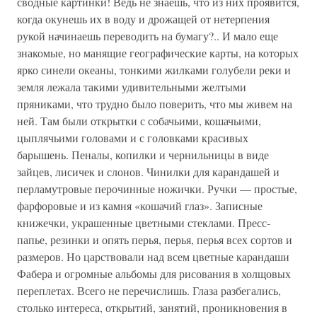
сводные картинки! Ведь не знаешь, что из них проявится,
когда окунешь их в воду и дрожащей от нетерпения
рукой начинаешь переводить на бумагу?.. И мало еще
знакомые, но манящие географические карты, на которых
ярко синели океаны, тонкими жилками голубели реки и
земля лежала такими удивительными желтыми
пряниками, что трудно было поверить, что мы живем на
ней. Там были открытки с собачьими, кошачьими,
цыплячьими головами и с головками красивых
барышень. Пеналы, копилки и чернильницы в виде
зайцев, лисичек и слонов. Чинилки для карандашей и
перламутровые перочинные ножички. Ручки — простые,
фарфоровые и из камня «кошачий глаз». Записные
книжечки, украшенные цветными стеклами. Пресс-
папье, резинки и опять перья, перья, перья всех сортов и
размеров. Но царствовали над всем цветные карандаши
Фабера и огромные альбомы для рисования в холщовых
переплетах. Всего не перечислишь. Глаза разбегались,
столько интереса, открытий, занятий, проникновения в