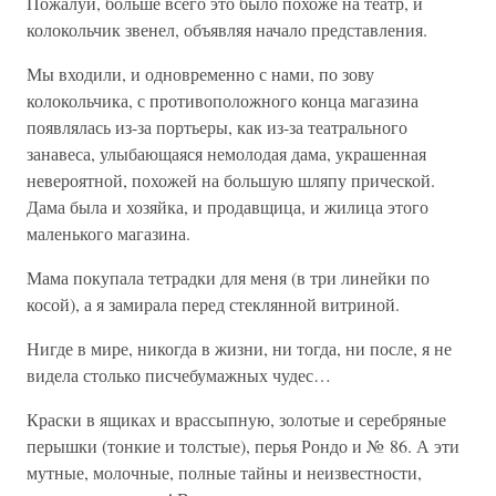
Пожалуй, больше всего это было похоже на театр, и
колокольчик звенел, объявляя начало представления.
Мы входили, и одновременно с нами, по зову
колокольчика, с противоположного конца магазина
появлялась из-за портьеры, как из-за театрального
занавеса, улыбающаяся немолодая дама, украшенная
невероятной, похожей на большую шляпу прической.
Дама была и хозяйка, и продавщица, и жилица этого
маленького магазина.
Мама покупала тетрадки для меня (в три линейки по
косой), а я замирала перед стеклянной витриной.
Нигде в мире, никогда в жизни, ни тогда, ни после, я не
видела столько писчебумажных чудес…
Краски в ящиках и врассыпную, золотые и серебряные
перышки (тонкие и толстые), перья Рондо и № 86. А эти
мутные, молочные, полные тайны и неизвестности,