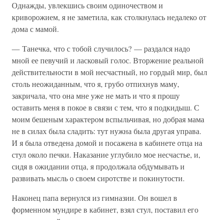
Однажды, увлекшись своим одиночеством и
криворожием, я не заметила, как столкнулась недалеко от
дома с мамой.
— Танечка, что с тобой случилось? — раздался надо
мной ее певучий и ласковый голос. Вторжение реальной
действительности в мой несчастный, но гордый мир, был
столь неожиданным, что я, грубо отпихнув маму,
закричала, что она мне уже не мать и что я прошу
оставить меня в покое в связи с тем, что я подкидыш. С
моим бешеным характером вспыльчивая, но добрая мама
не в силах была сладить: тут нужна была другая управа.
И я была отведена домой и посажена в кабинете отца на
стул около печки. Наказание углубило мое несчастье, и,
сидя в ожидании отца, я продолжала обдумывать и
развивать мысль о своем сиротстве и покинутости.
Наконец папа вернулся из гимназии. Он вошел в
форменном мундире в кабинет, взял стул, поставил его