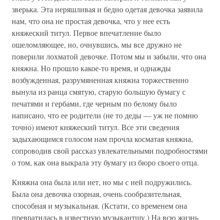
зверька. Эта неряшливая и бедно одетая девочка заявила
нам, что она не простая девочка, что у нее есть
княжеский титул. Первое впечатление было
ошеломляющее, но, очнувшись, мы все дружно не
поверили лохматой девочке. Потом мы и забыли, что она
княжна. Но прошло какое-то время, и однажды
возбужденная, разрумяненная княжна торжественно
вынула из ранца смятую, старую большую бумагу с
печатями и гербами, где черным по белому было
написано, что ее родители (не то деды — уж не помню
точно) имеют княжеский титул. Все эти сведения
задыхающимся голосом нам прочла косматая княжна,
сопроводив свой рассказ увлекательными подробностями
о том, как она выкрала эту бумагу из бюро своего отца.
Княжна она была или нет, но мы с ней подружились.
Была она девочка озорная, очень сообразительная,
способная и музыкальная. (Кстати, со временем она
превратилась в известную музыкантшу.) На всю жизнь