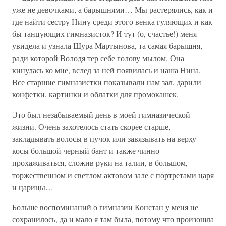
уже не девочками, а барышнями… Мы растерялись, как и
где найти сестру Нину среди этого венка гуляющих и как
бы танцующих гимназисток? И тут (о, счастье!) меня
увидела и узнала Шура Мартынова, та самая барышня,
ради которой Володя тер себе голову мылом. Она
кинулась ко мне, вслед за ней появилась и наша Нина.
Все старшие гимназистки показывали нам зал, дарили
конфетки, картинки и облатки для промокашек.
Это был незабываемый день в моей гимназической
жизни. Очень захотелось стать скорее старше,
закладывать волосы в пучок или завязывать на верху
косы большой черный бант и также чинно
прохаживаться, сложив руки на талии, в большом,
торжественном и светлом актовом зале с портретами царя
и царицы…
Больше воспоминаний о гимназии Констан у меня не
сохранилось, да и мало я там была, потому что произошла