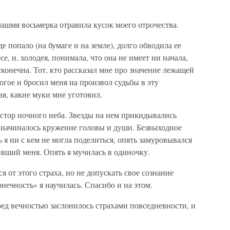
ашмя восьмерка отравила кусок моего отрочества.
е попало (на бумаге и на земле), долго обводила ее
се, и, холодея, понимала, что она не имеет ни начала,
есконечна. Тот, кто рассказал мне про значение лежащей
огое и бросил меня на произвол судьбы в эту
ая, какие муки мне уготовил.
тор ночного неба. Звезды на нем прикидывались
я начиналось кружение головы и души. Безвыходное
я ни с кем не могла поделиться, опять замуровывался
ивший меня. Опять я мучилась в одиночку.
я от этого страха, но не допускать свое сознание
нечность» я научилась. Спасибо и на этом.
ред вечностью заслонилось страхами повседневности, и