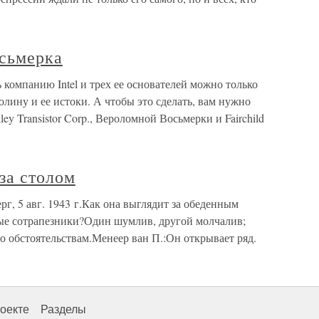
осьмерка
 компанию Intel и трех ее основателей можно только
олину и ее истоки. А чтобы это сделать, вам нужно
y Transistor Corp., Вероломной Восьмерки и Fairchild
за столом
г, 5 авг. 1943 г.Как она выглядит за обеденным
ные сотрапезники?Один шумлив, другой молчалив;
по обстоятельствам.Менеер ван П.:Он открывает ряд.
оекте
Разделы