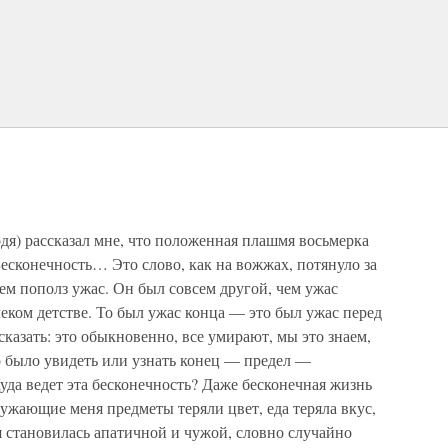
одя) рассказал мне, что положенная плашмя восьмерка
есконечность… Это слово, как на вожжах, потянуло за
ем пополз ужас. Он был совсем другой, чем ужас
еком детстве. То был ужас конца — это был ужас перед
казать: это обыкновенно, все умирают, мы это знаем,
 было увидеть или узнать конец — предел —
Куда ведет эта бесконечность? Даже бесконечная жизнь
ружающие меня предметы теряли цвет, еда теряла вкус,
оя становилась апатичной и чужой, словно случайно