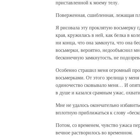
приставленной к моему телу.
Поверженная, сшибленная, лежащая пл
Я рисовала эту проклятую восьмерку гд
края, кружилась в ней, как белка в коле
ни конца, что она замкнута, что она б
восьмерки, вероятно, недообъяснил мн
бесконечную замкнутость, не подозрев
Особенно страшил меня огромный прос
восьмерками. От этого зрелища у мен
одиночество сковывало меня… И опять 
в душе и казался срамным ужас, охват
Мне не удалось окончательно избавитьс
вплотную приближаться к слову «беско
Потом, со временем, чувство ужаса пе
вечное растворилось во временном.