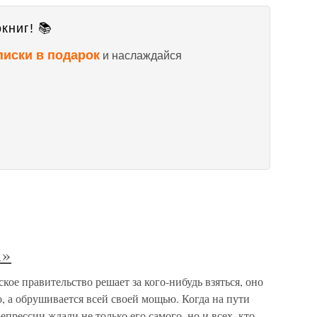
книг! 📚
писки в подарок
и наслаждайся
а»
кое правительство решает за кого-нибудь взяться, оно
о, а обрушивается всей своей мощью. Когда на пути
прессии ждали не только его самого, но и всех, кто