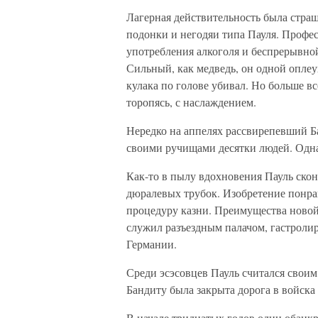
Лагерная действительность была страш
подонки и негодяи типа Пауля. Профе
употребления алкоголя и беспрерывной
Сильный, как медведь, он одной оплеу
кулака по голове убивал. Но больше вс
торопясь, с наслаждением.
Нередко на аппелях рассвирепевший Ба
своими ручищами десятки людей. Однак
Как-то в пылу вдохновения Пауль ско
дюралевых трубок. Изобретение понра
процедуру казни. Преимущества новой
служил разъездным палачом, гастролир
Германии.
Среди эсэсовцев Пауль считался своим
Бандиту была закрыта дорога в войска
В начале тридцатых годов один обанк