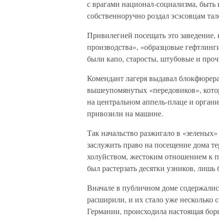
с врагами национал-социализма, быть 
собственноручно роздал эсэсовцам та
Привилегией посещать это заведение, 
производства», «образцовые гефтлинги
были капо, старосты, штубовые и проч
Комендант лагеря выдавал блокфюрера
вышеупомянутых «передовиков», кото
на центральном аппель-плаце и органи
привозили на машине.
Так начальство разжигало в «зеленых
заслужить право на посещение дома т
холуйством, жестоким отношением к п
был растерзать десятки узников, лишь 
Вначале в публичном доме содержались
расширили, и их стало уже несколько 
Германии, происходила настоящая борь