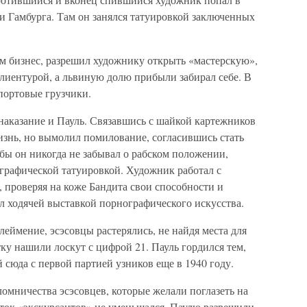
ти Гамбурга. Там он занялся татуировкой заключенных
ем бизнес, разрешил художнику открыть «мастерскую»,
лиентурой, а львиную долю прибыли забирал себе. В
портовые грузчики.
 наказание и Пауль. Связавшись с шайкой картежников
изнь, но вымолил помилование, согласившись стать
бы он никогда не забывал о рабском положении,
ографической татуировкой. Художник работал с
, проверяя на коже Бандита свои способности и
л ходячей выставкой порнографического искусства.
леймение, эсэсовцы растерялись, не найдя места для
тку нашили лоскут с цифрой 21. Пауль гордился тем,
сюда с первой партией узников еще в 1940 году.
омничества эсэсовцев, которые желали поглазеть на
ток «экскурсантов» не уменьшался, Паулю разрешили