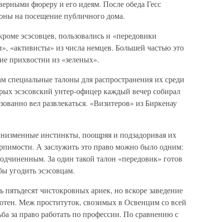
верными фюреру и его идеям. После обеда Гесс
лоны на посещение публичного дома.
кроме эсэсовцев, пользовались и «передовики
», «активисты» из числа немцев. Большей частью это
ие прихвостни из «зеленых».
м специальные талоны для распространения их среди
рых эсэсовский унтер-офицер каждый вечер собирал
зованно вел развлекаться. «Визитеров» из Биркенау
» низменные инстинкты, поощряя и подзадоривая их
ерпимости. А заслужить это право можно было одним:
одчиненным. За один такой талон «передовик» готов
бы угодить эсэсовцам.
 пятьдесят чистокровных ариек, но вскоре заведение
сотен. Меж проституток, свозимых в Освенцим со всей
ба за право работать по профессии. По сравнению с