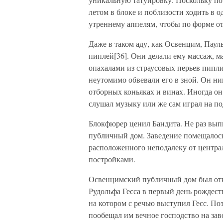
летом в блоке и поблизости ходить в о
утреннему аппелям, чтобы по форме о
Даже в таком аду, как Освенцим, Пауль
пиплей[36]. Они делали ему массаж, 
опахалами из страусовых перьев пипли 
неутомимо обвевали его в зной. Он ни
отборных коньяках и винах. Иногда он
слушал музыку или же сам играл на п
Блокфюрер ценил Бандита. Не раз выпи
публичный дом. Заведение помещалось 
расположенного неподалеку от центр
постройками.
Освенцимский публичный дом был отк
Рудольфа Гесса в первый день рождест
на котором с речью выступил Гесс. П
пообещал им вечное господство на зав