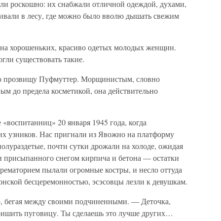
ли роскошно: их снабжали отличной одеждой, духами,
ливали в лесу, где можно было вволю дышать свежим
и на хорошеньких, красиво одетых молодых женщин.
огли существовать такие.
по прозвищу Пуфмуттер. Морщинистым, словно
ым до предела косметикой, она действительно
«воспитанниц» 20 января 1945 года, когда
их узников. Нас пригнали из Явожно на платформу
олураздетые, почти сутки дрожали на холоде, ожидая
чи присыпанного снегом кирпича и бетона — остатки
крематорием пылали огромные костры, и несло оттуда
онской бесцеремонностью, эсэсовцы лезли к девушкам.
, бегая между своими подчиненными. — Деточка,
ришить пуговицу. Ты сделаешь это лучше других…