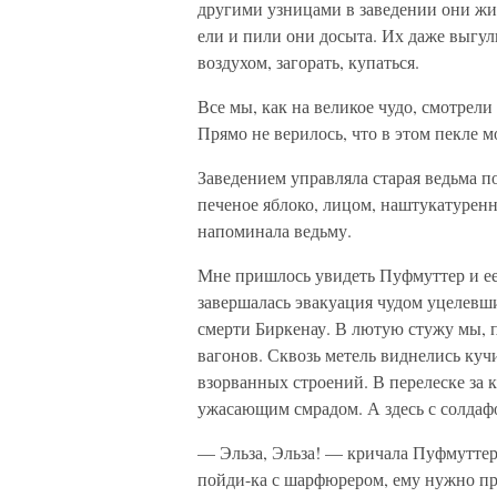
другими узницами в заведении они жи
ели и пили они досыта. Их даже выгу
воздухом, загорать, купаться.
Все мы, как на великое чудо, смотрел
Прямо не верилось, что в этом пекле м
Заведением управляла старая ведьма 
печеное яблоко, лицом, наштукатуренн
напоминала ведьму.
Мне пришлось увидеть Пуфмуттер и ее 
завершалась эвакуация чудом уцелевш
смерти Биркенау. В лютую стужу мы, п
вагонов. Сквозь метель виднелись ку
взорванных строений. В перелеске за 
ужасающим смрадом. А здесь с солдаф
— Эльза, Эльза! — кричала Пуфмуттер
пойди-ка с шарфюрером, ему нужно п