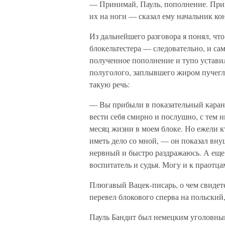
— Принимай, Пауль, пополнение. Прив
их на ноги — сказал ему начальник ко
Из дальнейшего разговора я понял, чт
блокельтестера — следовательно, и са
полученное пополнение и тупо уставил
полуголого, заплывшего жиром пучегла
такую речь:
— Вы прибыли в показательный карант
вести себя смирно и послушно, с тем 
месяц жизни в моем блоке. Но ежели к
иметь дело со мной, — он показал вну
нервный и быстро раздражаюсь. А еще 
воспитатель и судья. Могу и к праотца
Плюгавый Вацек-писарь, о чем свидет
перевел блокового сперва на польский,
Пауль Бандит был немецким уголовны