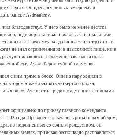
дних трусах. Он одевался лишь к вечернему и
тдать рапорт Ауфмайеру.
 жил благоденствуя. У него было не менее десятка
маникюр, педикюр и завивали волосы. Специальными
отгоняли от Пауля мух, когда он изволил отдыхать, и
когда не знал ограничения ни в изысканной пище, ни в
, расчувствовавшись и блаженно закатывая глаза,
одаренной ему Ауфмайером губной гармошке.
вал с ним прямо в блоке. Они на пару ходили в
на втором этаже двадцать четвертого блока,
альных ворот Аусшвитца, рядом с административными
рыт официально по приказу главного коменданта
ва 1943 года. Празднество началось роскошным обедом,
оздравив подчиненных со святым рождеством, он
оеванных землях, призывая беспощадно расправляться