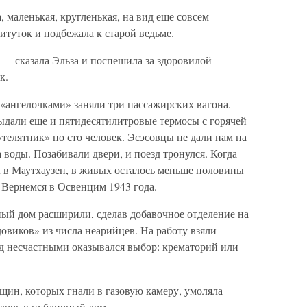
 маленькая, кругленькая, на вид еще совсем
итуток и подбежала к старой ведьме.
, — сказала Эльза и поспешила за здоровилой
к.
«ангелочками» заняли три пассажирских вагона.
ыдали еще и пятидесятилитровые термосы с горячей
елятник» по сто человек. Эсэсовцы не дали нам на
 воды. Позабивали двери, и поезд тронулся. Когда
л в Маутхаузен, в живых осталось меньше половины
 Вернемся в Освенцим 1943 года.
ный дом расширили, сделав добавочное отделение на
овиков» из числа неарийцев. На работу взяли
д несчастными оказывался выбор: крематорий или
щин, которых гнали в газовую камеру, умоляла
 дочь в публичный дом.