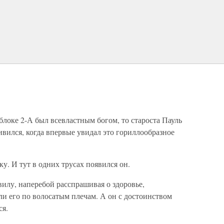
локе 2-А был всевластным богом, то староста Пауль
вился, когда впервые увидал это гориллообразное
у. И тут в одних трусах появился он.
илу, наперебой расспрашивая о здоровье,
и его по волосатым плечам. А он с достоинством
ся.