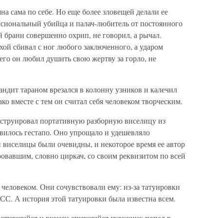
на сама по себе. Но еще более зловещей делали ее
ссиональный убийца и палач-любитель от постоянного
 брани совершенно охрип, не говорил, а рычал.
хой сбивал с ног любого заключенного, а ударом
его он любил душить свою жертву за горло, не
ндит тараном врезался в колонну узников и калечил
о вместе с тем он считал себя человеком творческим.
нструировал портативную разборную виселицу из
вилось гестапо. Оно упрощало и удешевляло
 виселицы были очевидны, и некоторое время ее автор
овавшим, словно циркач, со своим реквизитом по всей
 человеком. Они сочувствовали ему: из-за татуировки
 СС. А история этой татуировки была известна всем.
ротившийся и вконец спившийся художник попал в