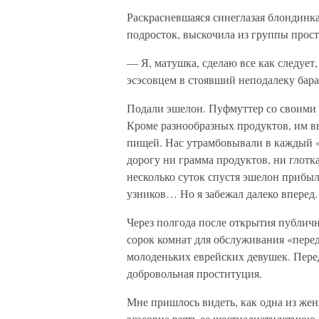
Раскрасневшаяся синеглазая блондинка,
подросток, выскочила из группы прост
— Я, матушка, сделаю все как следует
эсэсовцем в стоявший неподалеку бара
Подали эшелон. Пуфмуттер со своими 
Кроме разнообразных продуктов, им в
пищей. Нас утрамбовывали в каждый «т
дорогу ни грамма продуктов, ни глотка
несколько суток спустя эшелон прибы
узников… Но я забежал далеко вперед.
Через полгода после открытия публич
сорок комнат для обслуживания «перед
молоденьких еврейских девушек. Пере
добровольная проституция.
Мне пришлось видеть, как одна из жен
эсэсовца взять ее шестнадцатилетнюю