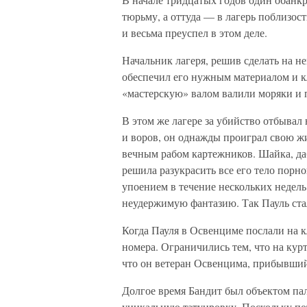
тюрьму, а оттуда — в лагерь поблизос
и весьма преуспел в этом деле.
Начальник лагеря, решив сделать на н
обеспечил его нужным материалом и к
«мастерскую» валом валили моряки и 
В этом же лагере за убийство отбывал
и воров, он однажды проиграл свою ж
вечным рабом картежников. Шайка, да
решила разукрасить все его тело порн
упоением в течение нескольких недель
неудержимую фантазию. Так Пауль ста
Когда Пауля в Освенциме послали на к
номера. Ограничились тем, что на кур
что он ветеран Освенцима, прибывший 
Долгое время Бандит был объектом пал
уникальную татуировку. Поскольку по