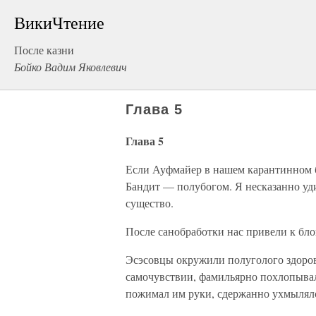
ВикиЧтение
После казни
Бойко Вадим Яковлевич
Глава 5
Глава 5
Если Ауфмайер в нашем карантинном б
Бандит — полубогом. Я несказанно уди
существо.
После санобработки нас привели к блок
Эсэсовцы окружили полуголого здоров
самочувствии, фамильярно похлопывал
пожимал им руки, сдержанно ухмылял