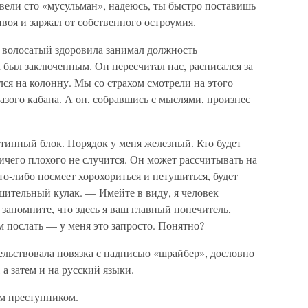
ели сто «мусульман», надеюсь, ты быстро поставишь
нвоя и заржал от собственного остроумия.
о волосатый здоровила занимал должность
м был заключенным. Он пересчитал нас, расписался за
ся на колонну. Мы со страхом смотрели на этого
зого кабана. А он, собравшись с мыслями, произнес
инный блок. Порядок у меня железный. Кто будет
ничего плохого не случится. Он может рассчитывать на
то-либо посмеет хорохориться и петушиться, будет
шительный кулак. — Имейте в виду, я человек
запомните, что здесь я ваш главный попечитель,
м послать — у меня это запросто. Понятно?
ельствовала повязка с надписью «шрайбер», дословно
 а затем и на русский языки.
м преступником.