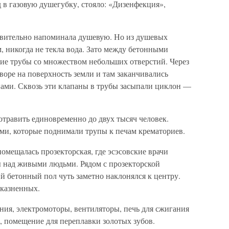
 в газовую душегубку, стояло: «Дизенфекция»,
ствительно напоминала душевую. Но из душевых
 никогда не текла вода. Зато между бетонными
ие трубы со множеством небольших отверстий. Через
оре на поверхность земли и там заканчивались
ами. Сквозь эти клапаны в трубы засыпали циклон —
травить единовременно до двух тысяч человек.
и, которые поднимали трупы к печам крематориев.
омещалась прозекторская, где эсэсовские врачи
 над живыми людьми. Рядом с прозекторской
ий бетонный пол чуть заметно наклонялся к центру.
 казненных.
ия, электромоторы, вентиляторы, печь для сжигания
в, помещение для переплавки золотых зубов.