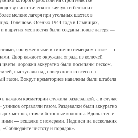
дству синтетического каучука и бензина в
олее мелкие лагеря при угольных шахтах в
ах, Голешове. Осенью 1944 года в Глывицах,
 и в других местностях были созданы новые лагеря —
ниями, сооруженными в типично немецком стиле — с
ами. Двор каждого окружала ограда из колючей
ли цветы, дорожки аккуратно были посыпаны песком.
емлей, выступали над поверхностью всего на
ный газон. Вокруг крематориев навалены были штабеля
 в каждом крематории служила раздевалкой, а в случае
 узников отравляли газом. Раздевалки были аккуратно
тырех метров, стояли бетонные колонны. Вдоль стен и
д ними — вешалки с номерами. Надписи на нескольких
, «Соблюдайте чистоту и порядок».