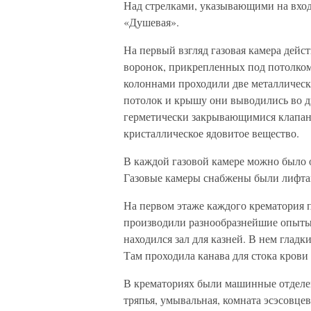
Над стрелками, указывающими на вход
«Душевая».
На первый взгляд газовая камера дей
воронок, прикрепленных под потолком,
колоннами проходили две металлическ
потолок и крышу они выводились во дв
герметически закрывающимися клапан
кристаллическое ядовитое вещество.
В каждой газовой камере можно было о
Газовые камеры снабжены были лифтам
На первом этаже каждого крематория п
производили разнообразнейшие опыты
находился зал для казней. В нем гладк
Там проходила канава для стока крови
В крематориях были машинные отделен
тряпья, умывальная, комната эсэсовце