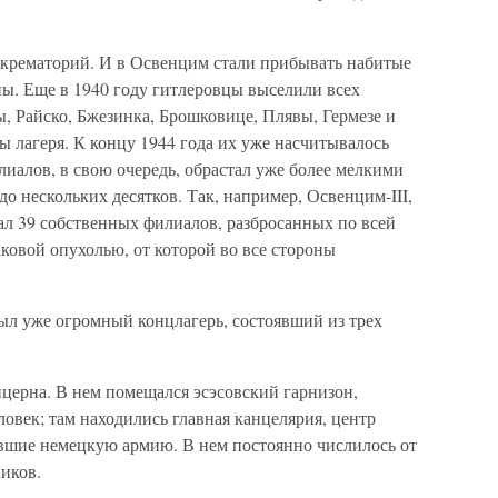
 крематорий. И в Освенцим стали прибывать набитые
ы. Еще в 1940 году гитлеровцы выселили всех
ы, Райско, Бжезинка, Брошковице, Плявы, Гермезе и
ы лагеря. К концу 1944 года их уже насчитывалось
лиалов, в свою очередь, обрастал уже более мелкими
о нескольких десятков. Так, например, Освенцим-III,
вал 39 собственных филиалов, разбросанных по всей
ковой опухолью, от которой во все стороны
ыл уже огромный концлагерь, состоявший из трех
церна. В нем помещался эсэсовский гарнизон,
ловек; там находились главная канцелярия, центр
авшие немецкую армию. В нем постоянно числилось от
ников.