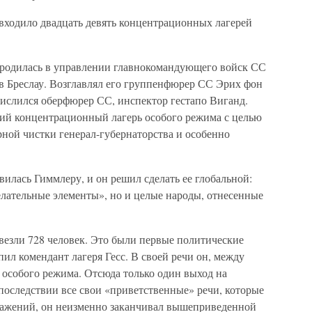
входило двадцать девять концентрационных лагерей
зародилась в управлении главнокомандующего войск СС
 в Бреслау. Возглавлял его группенфюрер СС Эрих фон
числился оберфюрер СС, инспектор гестапо Виганд.
кий концентрационный лагерь особого режима с целью
ной чистки генерал-губернаторства и особенно
вилась Гиммлеру, и он решил сделать ее глобальной:
елательные элементы», но и целые народы, отнесенные
везли 728 человек. Это были первые политические
л комендант лагеря Гесс. В своей речи он, между
 особого режима. Отсюда только один выход на
последствии все свои «приветственные» речи, которые
ражений, он неизменно заканчивал вышеприведенной