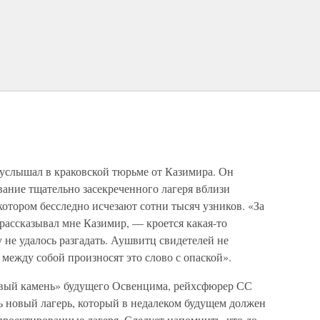
услышал в краковской тюрьме от Казимира. Он
вание тщательно засекреченного лагеря вблизи
котором бесследно исчезают сотни тысяч узников. «За
ассказывал мне Казимир, — кроется какая-то
 не удалось разгадать. Аушвитц свидетелей не
 между собой произносят это слово с опаской».
рвый камень» будущего Освенцима, рейхсфюрер СС
ь новый лагерь, который в недалеком будущем должен
роектированные лагеря. Следует напомнить, что до