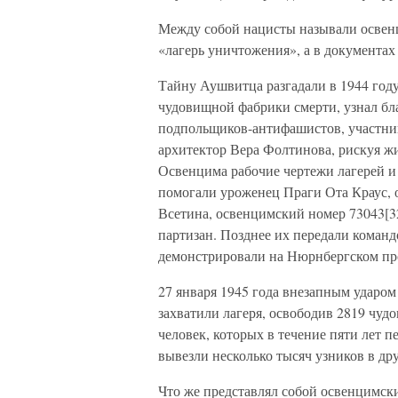
Между собой нацисты называли освен
«лагерь уничтожения», а в документа
Тайну Аушвитца разгадали в 1944 году
чудовищной фабрики смерти, узнал бл
подпольщиков-антифашистов, участни
архитектор Вера Фолтинова, рискуя ж
Освенцима рабочие чертежи лагерей и 
помогали уроженец Праги Ота Краус, 
Всетина, освенцимский номер 73043[3
партизан. Позднее их передали кома
демонстрировали на Нюрнбергском пр
27 января 1945 года внезапным ударо
захватили лагеря, освободив 2819 чуд
человек, которых в течение пяти лет 
вывезли несколько тысяч узников в др
Что же представлял собой освенцимск