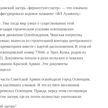
цимский лагерь «фернихтунгслагер» — что означало
х фигурировало кодовое название «ФЛ Аушвитц».
. Уже тогда мир узнал о существовании этой
агодаря героическим усилиям освенцимских
ков движения Освобождения. Чешская патриотка
изнью, вынесла из строительной конторы центрального
крематориев вместе с картой расположения. В этом ей
освенцимский номер 73046, и Эрих Кулка, родом из
2]. Документы попали в руки польских и чешских
ндованию Красной Армии. Эти документы
оцессе.
м части Советской Армии освободили город Освенцим,
ом уцелевших узников. И это из пяти миллионов
перемолол Освенцим. Правда, перед этим гитлеровцы
угие лагеря, где их почти полностью уничтожили.
ий лагерь?