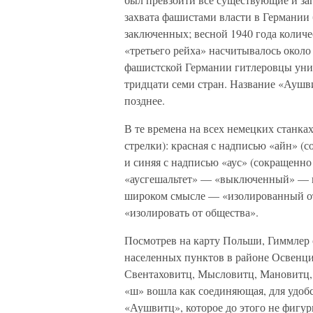
захвата фашистами власти в Германии
заключенных; весной 1940 года количес
«третьего рейха» насчитывалось около 
фашистской Германии гитлеровцы уни
тридцати семи стран. Название «Аушв
позднее.
В те времена на всех немецких станка
стрелки): красная с надписью «айн» (
и синяя с надписью «аус» (сокращенн
«аусгешальтет» — «выключенный» — мо
широком смысле — «изолированный от 
«изолировать от общества».
Посмотрев на карту Польши, Гиммлер 
населенных пунктов в районе Освенци
Свентаховитц, Мысловитц, Мановитц, 
«ш» вошла как соединяющая, для удоб
«Аушвитц», которое до этого не фигур