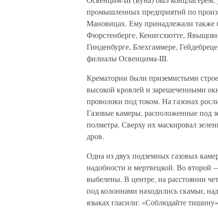
промышленных предприятий по произво
Мановицах. Ему принадлежали также б
Фюрстенберге, Кенигсхютте, Явыщовиц
Гинденбурге, Блехгаммере, Гейдебреце
филиалы Освенцима-III.
Крематории были приземистыми строе
высокой кровлей и зарешеченными окн
проволоки под током. На газонах рос
Газовые камеры, расположенные под з
полметра. Сверху их маскировал зеле
дров.
Одна из двух подземных газовых камер
надобности и мертвецкой. Во второй —
выбелены. В центре, на расстоянии че
под колоннами находились скамьи, на
языках гласили: «Соблюдайте тишину»