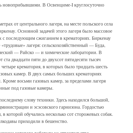
сь новоприбывшими. В Освенциме-I круглосуточно
етрах от центрального лагеря, на месте польского села
ркенау. Основной задачей этого лагеря было массовое
ах с последующим сжиганием в крематориях. Биркенау
 «трудовые» лагеря: сельскохозяйственный — Буда,
ческий — Райско — и химические лаборатории. В
т ста двадцати пяти до двухсот пятидесяти тысяч
и четыре крематория, в которых было тридцать шесть
азовых камер. В двух самых больших крематориях
. Кроме восьми газовых камер, за пределами лагеря
нные под газовые камеры.
последнему слову техники. Здесь находился большой,
дминистрации и эсэсовского гарнизона. Гордостью
 в которой обучались несколько сот сторожевых собак.
олкодавы приходили в бешенство.
узники которого работали на строительстве