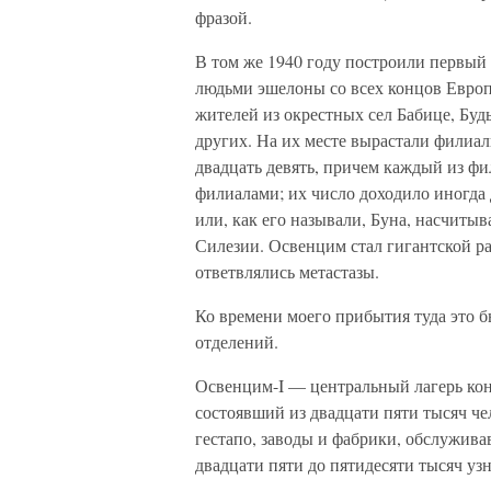
фразой.
В том же 1940 году построили первый
людьми эшелоны со всех концов Европ
жителей из окрестных сел Бабице, Буд
других. На их месте вырастали филиал
двадцать девять, причем каждый из фи
филиалами; их число доходило иногда д
или, как его называли, Буна, насчиты
Силезии. Освенцим стал гигантской ра
ответвлялись метастазы.
Ко времени моего прибытия туда это б
отделений.
Освенцим-I — центральный лагерь кон
состоявший из двадцати пяти тысяч че
гестапо, заводы и фабрики, обслужив
двадцати пяти до пятидесяти тысяч уз