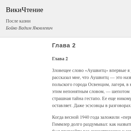
ВикиЧтение
После казни
Бойко Вадим Яковлевич
Глава 2
Глава 2
Зловещее слово «Аушвитц» впервые я 
рассказал мне, что Аушвитц — это наз
польского города Освенцим, лагеря, в 
этим непонятным словом, — шепотом р
страшная тайна гестапо. Ее еще никому
оставляет. Даже эсэсовцы в разговорах
Когда весной 1940 года заложили «пе
Гиммлер долго раздумывал: как назват
был превзойти все существующие и зап