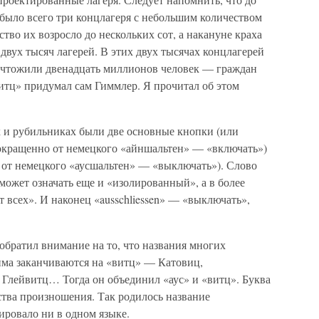
 было всего три концлагеря с небольшим количеством
тво их возросло до нескольких сот, а накануне краха
двух тысяч лагерей. В этих двух тысячах концлагерей
чтожили двенадцать миллионов человек — граждан
итц» придумал сам Гиммлер. Я прочитал об этом
х и рубильниках были две основные кнопки (или
сокращенно от немецкого «айншальтен» — «включать»)
о от немецкого «аусшальтен» — «выключать»). Слово
жет означать еще и «изолированный», а в более
всех». И наконец «ausschliessen» — «выключать»,
обратил внимание на то, что названия многих
ма заканчиваются на «витц» — Катовиц,
Глейвитц… Тогда он объединил «аус» и «витц». Буква
ства произношения. Так родилось название
ировало ни в одном языке.