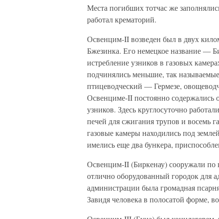
Места погибших тотчас же заполняли
работал крематорий.
Освенцим-II возведен был в двух килом
Бжезинка. Его немецкое название — Би
истребление узников в газовых камер
подчинялись меньшие, так называемые
птицеводческий — Гермезе, овощевод
Освенциме-II постоянно содержались о
узников. Здесь круглосуточно работал
печей для сжигания трупов и восемь г
газовые камеры находились под землей
имелись еще два бункера, приспособле
Освенцим-II (Биркенау) сооружали по 
отлично оборудованный городок для а
администрации была громадная псарня,
Завидя человека в полосатой форме, в
Освенцим-III (Буна) был концлагерем, 