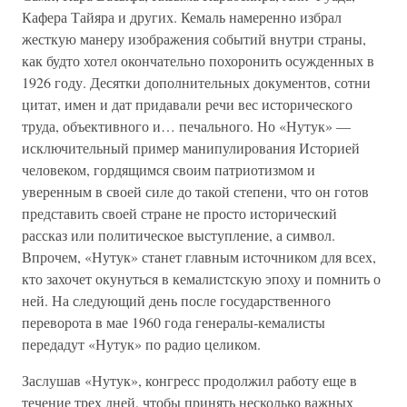
Кафера Тайяра и других. Кемаль намеренно избрал
жесткую манеру изображения событий внутри страны,
как будто хотел окончательно похоронить осужденных в
1926 году. Десятки дополнительных документов, сотни
цитат, имен и дат придавали речи вес исторического
труда, объективного и… печального. Но «Нутук» —
исключительный пример манипулирования Историей
человеком, гордящимся своим патриотизмом и
уверенным в своей силе до такой степени, что он готов
представить своей стране не просто исторический
рассказ или политическое выступление, а символ.
Впрочем, «Нутук» станет главным источником для всех,
кто захочет окунуться в кемалистскую эпоху и помнить о
ней. На следующий день после государственного
переворота в мае 1960 года генералы-кемалисты
передадут «Нутук» по радио целиком.
Заслушав «Нутук», конгресс продолжил работу еще в
течение трех дней, чтобы принять несколько важных