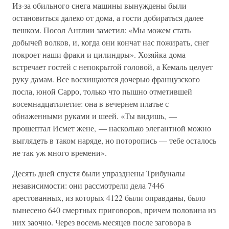
Из-за обильного снега машины вынуждены были
остановиться далеко от дома, а гости добираться далее
пешком. Посол Англии заметил: «Мы можем стать
добычей волков, и, когда они кончат нас пожирать, снег
покроет наши фраки и цилиндры». Хозяйка дома
встречает гостей с непокрытой головой, а Кемаль целует
руку дамам. Все восхищаются дочерью французского
посла, юной Сарро, только что пышно отметившей
восемнадцатилетие: она в вечернем платье с
обнаженными руками и шеей. «Ты видишь, —
прошептал Исмет жене, — насколько элегантной можно
выглядеть в таком наряде, но поторопись — тебе осталось
не так уж много времени».
Десять дней спустя были упразднены Трибуналы
независимости: они рассмотрели дела 7446
арестованных, из которых 4122 были оправданы, было
вынесено 640 смертных приговоров, причем половина из
них заочно. Через восемь месяцев после заговора в