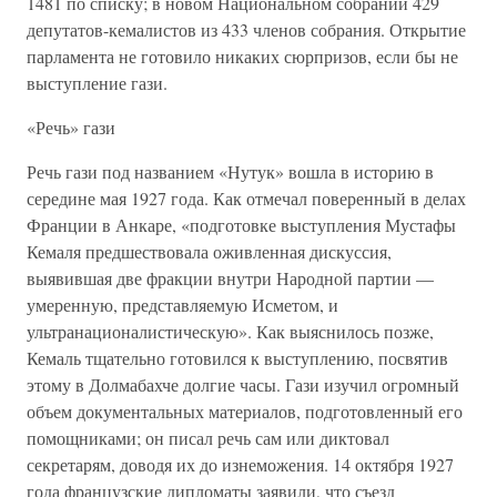
1481 по списку; в новом Национальном собрании 429
депутатов-кемалистов из 433 членов собрания. Открытие
парламента не готовило никаких сюрпризов, если бы не
выступление гази.
«Речь» гази
Речь гази под названием «Нутук» вошла в историю в
середине мая 1927 года. Как отмечал поверенный в делах
Франции в Анкаре, «подготовке выступления Мустафы
Кемаля предшествовала оживленная дискуссия,
выявившая две фракции внутри Народной партии —
умеренную, представляемую Исметом, и
ультранационалистическую». Как выяснилось позже,
Кемаль тщательно готовился к выступлению, посвятив
этому в Долмабахче долгие часы. Гази изучил огромный
объем документальных материалов, подготовленный его
помощниками; он писал речь сам или диктовал
секретарям, доводя их до изнеможения. 14 октября 1927
года французские дипломаты заявили, что съезд