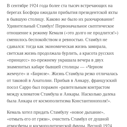
В сентябре 1924 года более ста тысяч встречающих на
берегах Босфора ожидали прибытия президентской яхты
в бывшую столицу. Каково же было их разочарование!
Удивительный Стамбул! Первоначальное скептическое
отношение к режиму Кемаля («это долго не продлится!»)
сменилось беспокойством и ревностью. Стамбул не
сдавался: тогда как экономическая жизнь замирала,
светская жизнь продолжала бурлить, а красота русских
«принцесс» по-прежнему украшала вечера в двух
знаменитых кабаре бывшей столицы — «Черном
жемчуге» и «Бирюзе». Жизнь Стамбула резко отличалась
от таковой в Анатолии. Прибыв в Анкару, французский
посол Сарро был поражен «разительным контрастом
между климатом Стамбула и Анкары. Насколько далека
была Анкара от космополитизма Константинополя!».
Кемаль хотел придать Стамбулу «новое дыхание»,
«отмыть его от грязи», очистить Стамбул от душной
атмосферы и космополитической фауны. Весной 1924