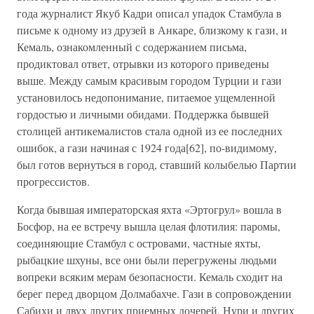
года журналист Якуб Кадри описал упадок Стамбула в
письме к одному из друзей в Анкаре, близкому к гази, и
Кемаль, ознакомленный с содержанием письма,
продиктовал ответ, отрывки из которого приведены
выше. Между самым красивым городом Турции и гази
установилось недопонимание, питаемое ущемленной
гордостью и личными обидами. Поддержка бывшей
столицей антикемалистов стала одной из ее последних
ошибок, а гази начиная с 1924 года[62], по-видимому,
был готов вернуться в город, ставший колыбелью Партии
прогрессистов.
Когда бывшая императорская яхта «Эртогрул» вошла в
Босфор, на ее встречу вышла целая флотилия: паромы,
соединяющие Стамбул с островами, частные яхты,
рыбацкие шхуны, все они были перегружены людьми
вопреки всяким мерам безопасности. Кемаль сходит на
берег перед дворцом Долмабахче. Гази в сопровождении
Сабихи и двух других приемных дочерей, Нури и других