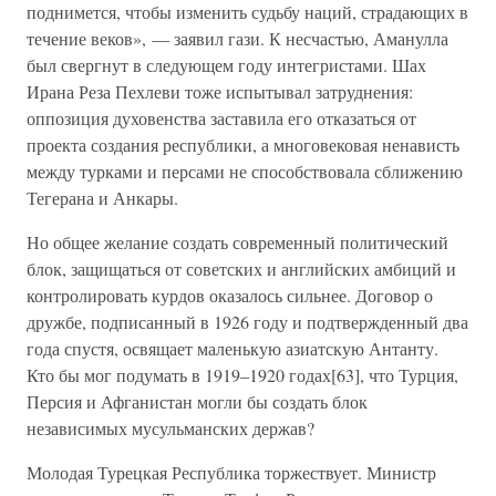
поднимется, чтобы изменить судьбу наций, страдающих в
течение веков», — заявил гази. К несчастью, Аманулла
был свергнут в следующем году интегристами. Шах
Ирана Реза Пехлеви тоже испытывал затруднения:
оппозиция духовенства заставила его отказаться от
проекта создания республики, а многовековая ненависть
между турками и персами не способствовала сближению
Тегерана и Анкары.
Но общее желание создать современный политический
блок, защищаться от советских и английских амбиций и
контролировать курдов оказалось сильнее. Договор о
дружбе, подписанный в 1926 году и подтвержденный два
года спустя, освящает маленькую азиатскую Антанту.
Кто бы мог подумать в 1919–1920 годах[63], что Турция,
Персия и Афганистан могли бы создать блок
независимых мусульманских держав?
Молодая Турецкая Республика торжествует. Министр