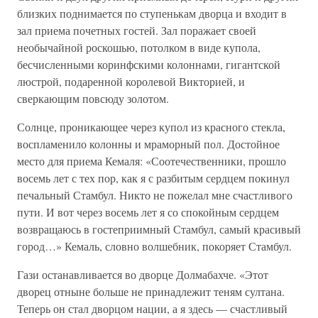
близких поднимается по ступенькам дворца и входит в
зал приема почетных гостей. Зал поражает своей
необычайной роскошью, потолком в виде купола,
бесчисленными коринфскими колоннами, гигантской
люстрой, подаренной королевой Викторией, и
сверкающим повсюду золотом.
Солнце, проникающее через купол из красного стекла,
воспламенило колонны и мраморный пол. Достойное
место для приема Кемаля: «Соотечественники, прошло
восемь лет с тех пор, как я с разбитым сердцем покинул
печальный Стамбул. Никто не пожелал мне счастливого
пути. И вот через восемь лет я со спокойным сердцем
возвращаюсь в гостеприимный Стамбул, самый красивый
город…» Кемаль, словно волшебник, покоряет Стамбул.
Гази останавливается во дворце Долмабахче. «Этот
дворец отныне больше не принадлежит теням султана.
Теперь он стал дворцом нации, а я здесь — счастливый