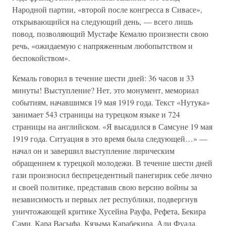
Народной партии, «второй после конгресса в Сивасе»,
открывающийся на следующий день, — всего лишь
повод, позволяющий Мустафе Кемалю произнести свою
речь, «ожидаемую с напряженным любопытством и
беспокойством».
Кемаль говорил в течение шести дней: 36 часов и 33
минуты! Выступление? Нет, это монумент, мемориал
событиям, начавшимся 19 мая 1919 года. Текст «Нутука»
занимает 543 страницы на турецком языке и 724
страницы на английском. «Я высадился в Самсуне 19 мая
1919 года. Ситуация в это время была следующей…» —
начал он и завершил выступление лирическим
обращением к турецкой молодежи. В течение шести дней
гази произносил беспрецедентный панегирик себе лично
и своей политике, представив свою версию войны за
независимость и первых лет республики, подвергнув
уничтожающей критике Хусейна Рауфа, Рефета, Бекира
Сами, Кара Васыфа, Кязыма Карабекира, Али Фуада,