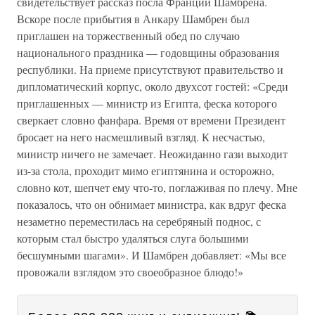
свидетельствует рассказ посла Франции Шамбрена.
Вскоре после прибытия в Анкару Шамбрен был
приглашен на торжественный обед по случаю
национального праздника — годовщины образования
республики. На приеме присутствуют правительство и
дипломатический корпус, около двухсот гостей: «Среди
приглашенных — министр из Египта, феска которого
сверкает словно фанфара. Время от времени Президент
бросает на него насмешливый взгляд. К несчастью,
министр ничего не замечает. Неожиданно гази выходит
из-за стола, проходит мимо египтянина и осторожно,
словно кот, шепчет ему что-то, поглаживая по плечу. Мне
показалось, что он обнимает министра, как вдруг феска
незаметно переместилась на серебряный поднос, с
которым стал быстро удаляться слуга большими
бесшумными шагами». И Шамбрен добавляет: «Мы все
провожали взглядом это своеобразное блюдо!»