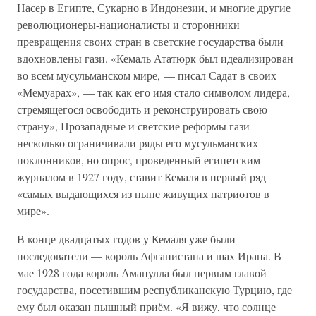
Насер в Египте, Сукарно в Индонезии, и многие другие
революционеры-националисты и сторонники
превращения своих стран в светские государства были
вдохновлены гази. «Кемаль Ататюрк был идеализирован
во всем мусульманском мире, — писал Садат в своих
«Мемуарах», — так как его имя стало символом лидера,
стремящегося освободить и реконструировать свою
страну», Прозападные и светские реформы гази
несколько ограничивали ряды его мусульманских
поклонников, но опрос, проведенный египетским
журналом в 1927 году, ставит Кемаля в первый ряд
«самых выдающихся из ныне живущих патриотов в
мире».
В конце двадцатых годов у Кемаля уже были
последователи — король Афганистана и шах Ирана. В
мае 1928 года король Аманулла был первым главой
государства, посетившим республиканскую Турцию, где
ему был оказан пышный приём. «Я вижу, что солнце