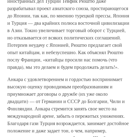
иностранных дел Турции Тевфик Рюштю даже
разрабатывал проект азиатского союза, простирающегося
до Японии, так как, по мнению турецкой прессы, Япония
и Турция — два крайних полюса восточной цивилизации
в Азии. Токио увеличивает торговый оборот с Турцией,
но отказывается от всяких политических соглашений.
Потерпев неудачу с Японией, Рюштю предлагает свой
опыт китайцам, и небезуспешно. Как объяснял Рюштю
послу Франции, «китайцы просили нас помочь (что
правда), мы это делаем и будем продолжать делать!».
Анкара с удовлетворением и гордостью воспринимает
высокую оценку проводимым преобразованиям и
приумножает договоры о дружбе (их уже около
двадцати) — от Германии и СССР до Болгарии, Чили и
Финляндии. Анкара стремится занять свое место на
международной арене, забыть о пережитых унижениях.
Благодаря гази Турция возрождается, занимает достойное
положение и даже задает тон, о чем, например,