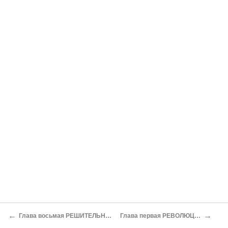
←
→
Глава восьмая РЕШИТЕЛЬНЫЕ РЕФОРМЫ
Глава первая РЕВОЛЮЦИЯ ЗНАКОВ