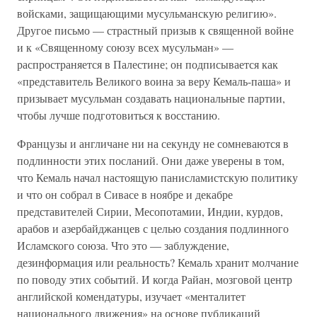
войсками, защищающими мусульманскую религию».
Другое письмо — страстный призыв к священной войне
и к «Священному союзу всех мусульман» —
распространяется в Палестине; он подписывается как
«представитель Великого воина за веру Кемаль-паша» и
призывает мусульман создавать национальные партии,
чтобы лучше подготовиться к восстанию.
Французы и англичане ни на секунду не сомневаются в
подлинности этих посланий. Они даже уверены в том,
что Кемаль начал настоящую панисламистскую политику
и что он собрал в Сивасе в ноябре и декабре
представителей Сирии, Месопотамии, Индии, курдов,
арабов и азербайджанцев с целью создания подлинного
Исламского союза. Что это — заблуждение,
дезинформация или реальность? Кемаль хранит молчание
по поводу этих событий. И когда Райан, мозговой центр
английской комендатуры, изучает «менталитет
национального движения» на основе публикаций