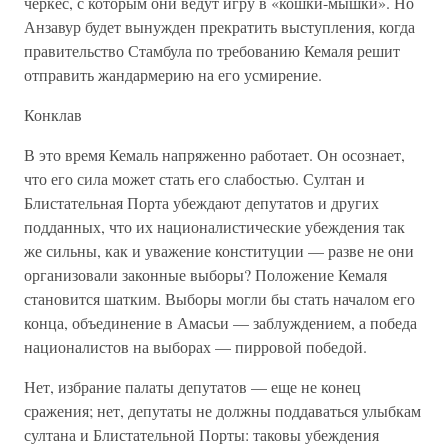
черкес, с которым они ведут игру в «кошки-мышки». Но
Анзавур будет вынужден прекратить выступления, когда
правительство Стамбула по требованию Кемаля решит
отправить жандармерию на его усмирение.
Конклав
В это время Кемаль напряженно работает. Он осознает,
что его сила может стать его слабостью. Султан и
Блистательная Порта убеждают депутатов и других
подданных, что их националистические убеждения так
же сильны, как и уважение конституции — разве не они
организовали законные выборы? Положение Кемаля
становится шатким. Выборы могли бы стать началом его
конца, объединение в Амасьи — заблуждением, а победа
националистов на выборах — пирровой победой.
Нет, избрание палаты депутатов — еще не конец
сражения; нет, депутаты не должны поддаваться улыбкам
султана и Блистательной Порты: таковы убеждения