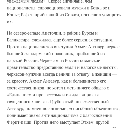
уважаемым людям». Скорее англичане, чем
националисты, спровоцировали мятежи в Бозкыре и
Конье; Рефет, прибывший из Сиваса, поспешил усмирить
их.
На северо-западе Анатолии, в районе Бурсы и
Баликесира, сложилась еще более серьезная ситуация.
Против националистов выступил Ахмет Анзавур, черкес,
бывший жандармский полковник, прибывший из
царской России. Черкесам из России османское
правительство предоставило земли и налоговые льготы,
черкесов-мужчин всегда ценили за отвагу, а женщин —
за красоту. Ахмет Анзавур, как и большинство его
соотечественников, не хотел иметь ничего общего с
«Единением и прогрессом» и ожидал «приказа
священного халифа». Грубоватый, невежественный
Анзавур, по мнению англичан, «способный объединять»,
поднимает знамя антинационализма с благословения
Ферит-паши. Против него выступает Этхем, другой