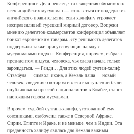
Конференция в Дели решает, что священная обязанность
всех индийских мусульман — «отказаться от поддержки»
английского правительства, если халифату угрожает
несправедливый турецкий мирный договор. Вопреки
мнению делегатов-коммерсантов конференция объявляет
бойкот европейским товарам. Эту решимость делегатов
поддержали также присутствующие наряду с
мусульманами индусы. Конференция, впрочем, избрала
президентом индуса, человека, чья слава начала только
зарождаться, — Ганди… Для этих людей султан-халиф
Стамбула — символ, икона, а Кемаль-паша — новый
человек, сведения о котором и о его выступлении были
опубликованы прессой националистов в Бомбее, станет
настоящим героем мусульман.
Впрочем, судьбой султана-халифа, уготованной ему
союзниками, озабочены также в Северной Африке,
Сирии, Египте и Ираке, и не меньше, чем в Индии. Эта
преданность халифу явилась для Кемаля важным