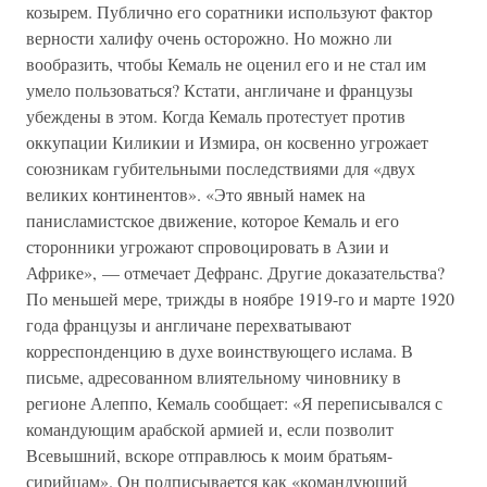
козырем. Публично его соратники используют фактор
верности халифу очень осторожно. Но можно ли
вообразить, чтобы Кемаль не оценил его и не стал им
умело пользоваться? Кстати, англичане и французы
убеждены в этом. Когда Кемаль протестует против
оккупации Киликии и Измира, он косвенно угрожает
союзникам губительными последствиями для «двух
великих континентов». «Это явный намек на
панисламистское движение, которое Кемаль и его
сторонники угрожают спровоцировать в Азии и
Африке», — отмечает Дефранс. Другие доказательства?
По меньшей мере, трижды в ноябре 1919-го и марте 1920
года французы и англичане перехватывают
корреспонденцию в духе воинствующего ислама. В
письме, адресованном влиятельному чиновнику в
регионе Алеппо, Кемаль сообщает: «Я переписывался с
командующим арабской армией и, если позволит
Всевышний, вскоре отправлюсь к моим братьям-
сирийцам». Он подписывается как «командующий