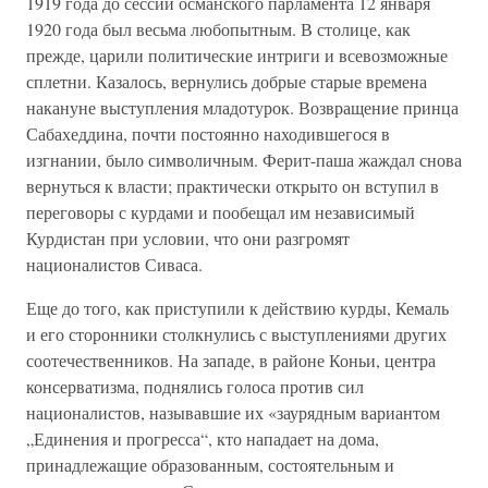
1919 года до сессии османского парламента 12 января
1920 года был весьма любопытным. В столице, как
прежде, царили политические интриги и всевозможные
сплетни. Казалось, вернулись добрые старые времена
накануне выступления младотурок. Возвращение принца
Сабахеддина, почти постоянно находившегося в
изгнании, было символичным. Ферит-паша жаждал снова
вернуться к власти; практически открыто он вступил в
переговоры с курдами и пообещал им независимый
Курдистан при условии, что они разгромят
националистов Сиваса.
Еще до того, как приступили к действию курды, Кемаль
и его сторонники столкнулись с выступлениями других
соотечественников. На западе, в районе Коньи, центра
консерватизма, поднялись голоса против сил
националистов, называвшие их «заурядным вариантом
„Единения и прогресса“, кто нападает на дома,
принадлежащие образованным, состоятельным и