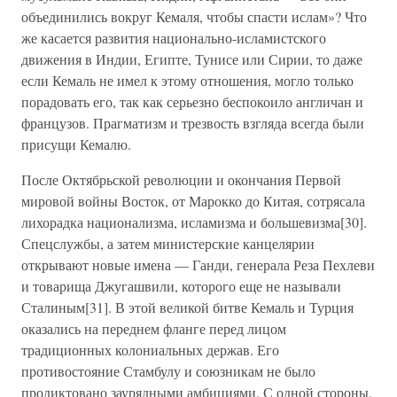
объединились вокруг Кемаля, чтобы спасти ислам»? Что
же касается развития национально-исламистского
движения в Индии, Египте, Тунисе или Сирии, то даже
если Кемаль не имел к этому отношения, могло только
порадовать его, так как серьезно беспокоило англичан и
французов. Прагматизм и трезвость взгляда всегда были
присущи Кемалю.
После Октябрьской революции и окончания Первой
мировой войны Восток, от Марокко до Китая, сотрясала
лихорадка национализма, исламизма и большевизма[30].
Спецслужбы, а затем министерские канцелярии
открывают новые имена — Ганди, генерала Реза Пехлеви
и товарища Джугашвили, которого еще не называли
Сталиным[31]. В этой великой битве Кемаль и Турция
оказались на переднем фланге перед лицом
традиционных колониальных держав. Его
противостояние Стамбулу и союзникам не было
продиктовано заурядными амбициями. С одной стороны,