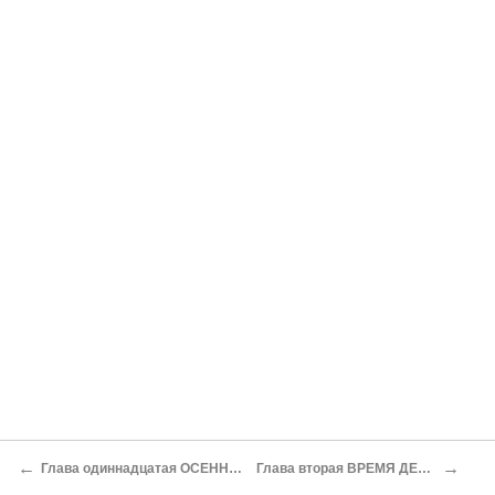
←
→
Глава одиннадцатая ОСЕННИЕ ПРОБЛЕСКИ
Глава вторая ВРЕМЯ ДЕРЗКИХ ШАГОВ