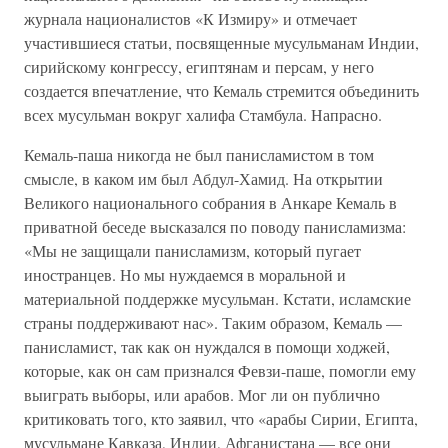
журнала националистов «К Измиру» и отмечает
участившиеся статьи, посвященные мусульманам Индии,
сирийскому конгрессу, египтянам и персам, у него
создается впечатление, что Кемаль стремится объединить
всех мусульман вокруг халифа Стамбула. Напрасно.
Кемаль-паша никогда не был панисламистом в том
смысле, в каком им был Абдул-Хамид. На открытии
Великого национального собрания в Анкаре Кемаль в
приватной беседе высказался по поводу панисламизма:
«Мы не защищали панисламизм, который пугает
иностранцев. Но мы нуждаемся в моральной и
материальной поддержке мусульман. Кстати, исламские
страны поддерживают нас». Таким образом, Кемаль —
панисламист, так как он нуждался в помощи ходжей,
которые, как он сам признался Февзи-паше, помогли ему
выиграть выборы, или арабов. Мог ли он публично
критиковать того, кто заявил, что «арабы Сирии, Египта,
мусульмане Кавказа, Индии, Афганистана — все они