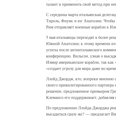
талант и применить свой метод при н
С середины марта итальянская делега
Тироль, Фиумc и юг Анатолии. Чтобы 
Рим отправляет военные корабли к Из
5 мая итальянцы переходят к более р
Южной Анатолии; к этому времени ита
успеха после антиитальянского коммю
конференцию. Вильсон, узнав о высадк
Измир американские корабли, так как
«создает угрозу для мира даже во вре
Ллойд Джордж, кто, вопреки мнению с
своего привилегированного партнера н
решение, предложенное премьером Гре
Клемансо его поддерживает, добавляя
По предложению Ллойда Джорджа реше
высадиться сразу же? — предлагает В