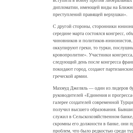
дипломатии, имеющей виды на Ближний
преступлений правящей верхушки».
С другой стороны, сторонники юнион
середине марта состоялся конгресс, 
чиновников и политиков-юнионистов, ч
оккупируют греки, то турки, послушны
кровопролитие». Участники конгресса,
следующий день после конгресса франц
покидают город, создают партизанские
греческой армии.
Махмуд Джеляль — один из лидеров бу
руководителей «Единения и прогресса»
галерее создателей современной Турци
получил высшего образования. Бывший
служил в Сельскохозяйственном банке,
скромны его должности в банке, они 
проблем, что было редкостью среди ту