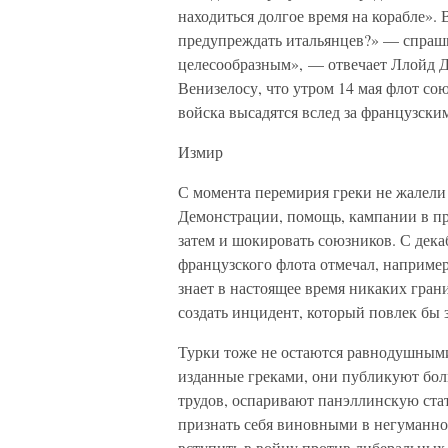
находиться долгое время на корабле»
предупреждать итальянцев?» — спраши
целесообразным», — отвечает Ллойд Д
Венизелосу, что утром 14 мая флот сою
войска высадятся вслед за французски
Измир
С момента перемирия греки не жалели
Демонстрации, помощь, кампании в пре
затем и шокировать союзников. С дека
французского флота отмечал, например
знает в настоящее время никаких гран
создать инцидент, который повлек бы 
Турки тоже не остаются равнодушными
изданные греками, они публикуют бол
трудов, оспаривают панэллинскую стат
признать себя виновными в негуманно
вступить в войну против либеральных