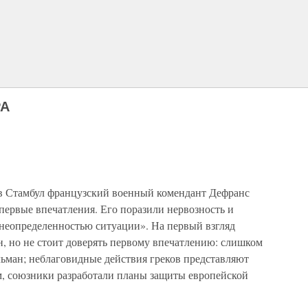
РА
 в Стамбул французский военный комендант Дефранс
первые впечатления. Его поразили нервозность и
«неопределенностью ситуации». На первый взгляд
, но не стоит доверять первому впечатлению: слишком
льман; неблаговидные действия греков представляют
, союзники разработали планы защиты европейской