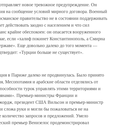
с отправляет новое тревожное предупреждение. Он
ния на сообщение условий мирного договора. Военный
османское правительство не в состоянии поддерживать
т действовать заодно с населением и что сил
анс крайне обеспокоен: он опасается вооруженного
учае, если «халиф покинет Константинополь, а Смирна
ержаве». Еще довольно далеко до того момента —
дтвердит: «Турции больше не существует».
ция в Париже далеко не продвинулась. Было принято
я, Месопотамия и арабские области отделялись от
пособности турок управлять этими территориями и
рмянами». Премьер-министры Франции и
жордж, президент США Вильсон и премьер-министр
и сложа руки и могли бы пожаловаться не на
е количество запросов и предложений. Умело
ческий премьер Венизелос продемонстрировал