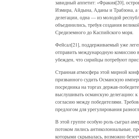
завидный аппетит: «Фракия[20], остр
Измира, Айдына, Аданы и Трабзона, а 
делегации, одна — из молодой респуб
объединились, требуя создания велико
Средиземного до Каспийского моря.
Фейсал[21], поддерживаемый уже лег
отправить международную комиссию в
убежден, что сирийцы потребуют присо
Странная атмосфера этой мирной конф
призванного судить Османскую импери
посредника на торгах держав-победит
выслушивать османскую делегацию: к 
согласию между победителями. Требова
предлогом для урегулирования разног
В этой группе особую роль сыграл ам
потоком лились антиколониальные, пр
которыми скрывалась, возможно безот