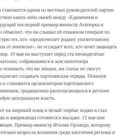
он становится одним из местных руководителей партии
тствии каких-либо связей между «Единением и
Будущий последний премьер-министр Ататюрка и
 объяснит, что он слышал об отважном генерале по
герю тех, кто «предпочитает родину унизительному
а от аннексии», он осуждает всех, кто хочет защищать
р. 10 мая он выступает перед ста пятьюдесятью
натолии, собравшимися в зале кинотеатра
о понимать, что ни лекции, ни статьи не смогут
редлагает создавать партизанские отряды. Покинув
 и становится организатором партизанского
очевников, традиционно располагающихся в регионе
юбую центральную власть.
гот на широкий плащ и белый тюрбан ходжи и стал
зы и американцы готовятся к высадке. 12 мая они
янцев. Премьер-министр Италии Орландо, которому
чительно возросли волнения среди населения региона и