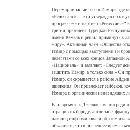
Перемирие застает его в Измире, где 
«Ренессанс» — кто утверждал об отсу
прогрессом» и партией «Ренессанс»? 
третий президент Турецкой Республики
имени Кемаль и решил примкнуть к ла
миру». Активный член «Общества отказ
Измир с помощью выступлений и брошю
делегатами со всех концов Западной А
«Националь», и заявляет: «Следует ясн
защитить Измир, а только сила!» Он п
Измир, он скрывается в районе Айдына
движения. Он привлекает зейбеков, к
Измира и органически ненавидящих л
В то время как Джеляль сменил редин
отращивать бороду, англичане, францу
наконец информировали об этом италь
объясняют, что в последнее время зна