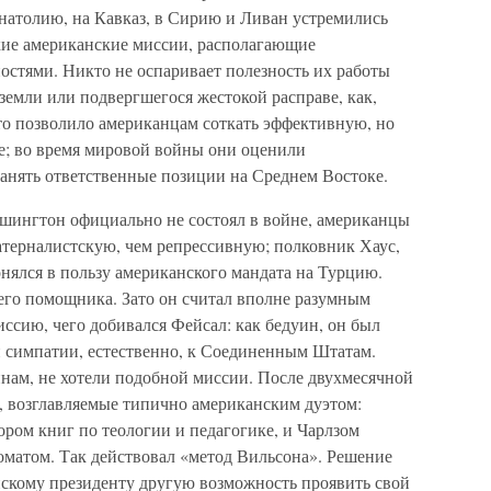
натолию, на Кавказ, в Сирию и Ливан устремились
кие американские миссии, располагающие
стями. Никто не оспаривает полезность их работы
 земли или подвергшегося жестокой расправе, как,
то позволило американцам соткать эффективную, но
е; во время мировой войны они оценили
занять ответственные позиции на Среднем Востоке.
шингтон официально не состоял в войне, американцы
терналистскую, чем репрессивную; полковник Хаус,
нялся в пользу американского мандата на Турцию.
оего помощника. Зато он считал вполне разумным
сию, чего добивался Фейсал: как бедуин, он был
и симпатии, естественно, к Соединенным Штатам.
ам, не хотели подобной миссии. После двухмесячной
, возглавляемые типично американским дуэтом:
ром книг по теологии и педагогике, и Чарлзом
матом. Так действовал «метод Вильсона». Решение
скому президенту другую возможность проявить свой