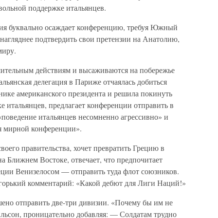
евольной поддержке итальянцев.
ция буквально осаждает конференцию, требуя Южный
нагляднее подтвердить свои претензии на Анатолию,
миру.
ешительным действиям и высаживаются на побережье
льянская делегация в Париже отчаялась добиться
нике американского президента и решила покинуть
е итальянцев, предлагает конференции отправить в
 «поведение итальянцев несомненно агрессивно» и
мя мирной конференции».
воего правительства, хочет превратить Грецию в
а Ближнем Востоке, отвечает, что предпочитает
ции Венизелосом — отправить туда флот союзников.
 горький комментарий: «Какой дебют для Лиги Наций!»
но отправить две-три дивизии. «Почему бы им не
ильсон, проницательно добавляя: — Солдатам трудно