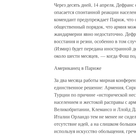
Через десять дней, 14 апреля, Дефран
опасается спонтанной реакции населе
комендант предупреждает Париж, что 
общественный порядок, что армия може
жандармерии явно недостаточно. Дефр
восстания и резни, особенно в том сл
(Измир) будет передана иностранной д
около шести месяцев, — когда Фош по
Американец в Париже
За два месяца работы мирная конферен
единственное решение: Армения, Сири
Турции по причине «исторической нес
населением и жестокой расправы с а
Великобритании, Клемансо и Ллойд Д
Италии Орландо тем не менее не сидел
отсутствие идей, а на слишком большо
используя искусство обольщения, гре