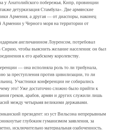
ова у Анатолийского побережья, Кипр, провинции
также детуркизация Стамбула». Две армянские
лики Армения, а другая — от диаспоры, наконец
й Армении у Черного моря на территории от
ендарным англичанином Лоуренсом, потребовал
 Сирию, чтобы выяснить желание населения: он был
единения к его арабскому королевству.
еренции — она исполняла роль то ли трибунала,
ю за преступления против цивилизации, то ли
ельниц. Участники конференции не собирались
чему это! Уже достаточно сложно было прийти к
ния греков, арабов, армян и других служили лишь
ласий между четырьмя великими державами.
ериканский президент: из уст Вильсона непрерывным
оникнутые глубоким гуманизмом заявления, за
четно, исключительно материальная озабоченность.