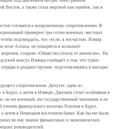
 Восток, а также стала жертвой как ошибок, так и
истов готовятся к вооруженному сопротивлению. В
объединивший примерно три сотни военных, местных
тобы подтвердить, что «если, к несчастью, Измир
е воле Аллаха, не покорятся и вспыхнет
 впрочем, создали «Общество отказа от аннексии». На
узский консул Измира сообщает о том, что турки
 отряды и раздают оружие, подготавливаясь к высадке
дущего сопротивления. Депутат, один из
 в Бурсе, а затем в Измире, Джеляль стоит особняком в
и: он ни военный, ни государственный чиновник и не
 ученик французского коллежа Успения в Бурсе,
 а затем в Немецком восточном банке. Как бы ни были
принесли ему знание финансовых и экономических
рецких руководителей.