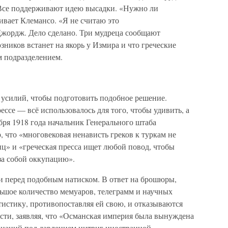
. Все поддерживают идею высадки. «Нужно ли
вает Клемансо. «Я не считаю это
жордж. Дело сделано. Три мудреца сообщают
зников встанет на якорь у Измира и что греческие
м подразделением.
 усилий, чтобы подготовить подобное решение.
ссе — всё использовалось для того, чтобы удивить, а
бря 1918 года начальник Генерального штаба
, что «многовековая ненависть греков к туркам не
иц» и «греческая пресса ищет любой повод, чтобы
за собой оккупацию».
 перед подобным натиском. В ответ на брошюры,
ьшое количество мемуаров, телеграмм и научных
истику, противопоставляя ей свою, и отказываются
сти, заявляя, что «Османская империя была вынуждена
 наций под давлением интриг иностранной