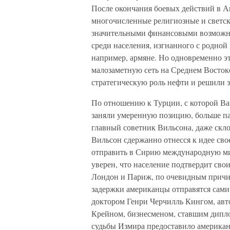
После окончания боевых действий в А
многочисленные религиозные и светс
значительными финансовыми возможно
среди населения, изгнанного с родной
например, армяне. Но одновременно э
малозаметную сеть на Среднем Восток
стратегическую роль нефти и решили 
По отношению к Турции, с которой Ва
заняли умеренную позицию, больше па
главный советник Вильсона, даже скло
Вильсон сдержанно отнесся к идее св
отправить в Сирию международную мис
уверен, что население подтвердит сво
Лондон и Париж, по очевидным причин
задержки американцы отправятся сами
доктором Генри Черчилль Кингом, авто
Крейном, бизнесменом, ставшим дипло
судьбы Измира предоставило американ