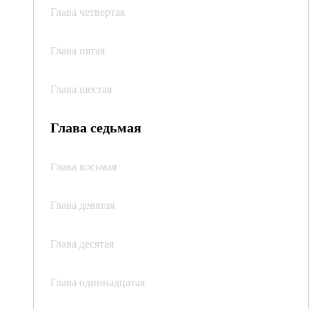
Глава четвертая
Глава пятая
Глава шестая
Глава седьмая
Глава восьмая
Глава девятая
Глава десятая
Глава одиннадцатая