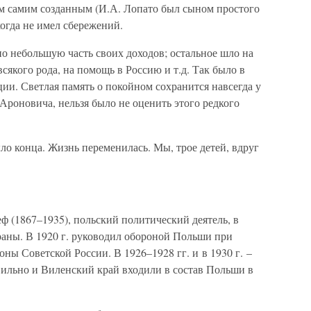
м самим созданным (И.А. Лопато был сыном простого
огда не имел сбережений.
но небольшую часть своих доходов; остальное шло на
якого рода, на помощь в Россию и т.д. Так было в
ии. Светлая память о покойном сохранится навсегда у
 Ароновича, нельзя было не оценить этого редкого
о конца. Жизнь переменилась. Мы, трое детей, вдруг
 (1867–1935), польский политический деятель, в
раны. В 1920 г. руководил обороной Польши при
ны Советской России. В 1926–1928 гг. и в 1930 г. –
ильно и Виленский край входили в состав Польши в