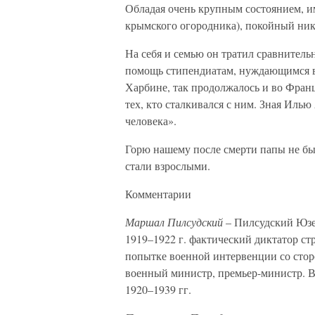
Обладая очень крупным состоянием, и
крымского огородника), покойный ник
На себя и семью он тратил сравнитель
помощь стипендиатам, нуждающимся вс
Харбине, так продолжалось и во Франц
тех, кто сталкивался с ним. Зная Илью
человека».
Горю нашему после смерти папы не был
стали взрослыми.
Комментарии
Маршал Пилсудский
– Пилсудский Юзеф
1919–1922 г. фактический диктатор ст
попытке военной интервенции со сторо
военный министр, премьер-министр. В
1920–1939 гг.