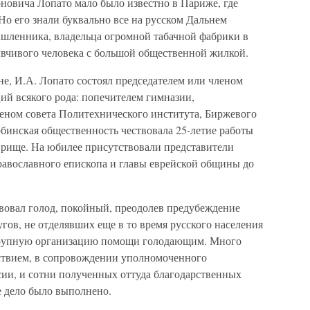
новича Лопато мало было известно в Париже, где
о его знали буквально все на русском Дальнем
ышленника, владельца огромной табачной фабрики в
ывчивого человека с большой общественной жилкой.
ине, И.А. Лопато состоял председателем или членом
ий всякого рода: попечителем гимназии,
еном совета Политехнического института, Биржевого
арбинская общественность чествовала 25-летие работы
рище. На юбилее присутствовали представители
православного епископа и главы еврейской общины до
ствовал голод, покойный, преодолев предубеждение
ов, не отделявших еще в то время русского населения
 крупную организацию помощи голодающим. Много
ьствием, в сопровождении уполномоченного
сии, и сотни полученных оттуда благодарственных
е дело было выполнено.