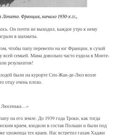
лось. Он почти не выходил, каждое утро к нему
играли в шахматы.
том, чтобы папу перевезти на юг Франции, в сухой
 всей семьей. Мама довольно часто ездила в Монте-
али результатов!
Володей были на курорте Сен-Жан-де-Люз возле
то отцу очень плохо.
, Люсенька…»
апу на его земле. До 1939 года Троки, как тогда
енским краем, входили в состав Польши и были под
же уроженца тех краев. Нас встретил гахам Хаджи