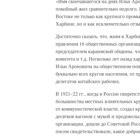
«Имя скончавшегося на днях Ильи Аро
покойный жил сравнительно недолго. Н
Востоке не только как крупного пром
Харбине, но и как исключительно отз
Достаточно сказать, что, живя в Харб
правления 16 общественных организац
председателем караимской общины, чл
комитета и т.д. Несколько лет назад х
Ильи Ароновича на общественном поп
буквально всех кругов населения, от 
делегатов китайских рабочих.
В 1921–22 гг., когда в России свиреп
большинства местных влиятельных круг
от коммунистической власти, создал
десятков вагонов с мукой и продовол
организации, дошли до Советской Рос
писем свидетельствовали, какое добро