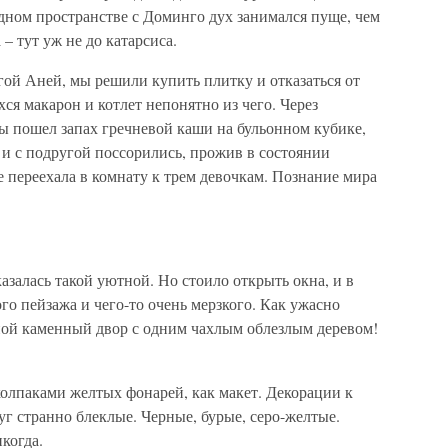
одном пространстве с Доминго дух занимался пуще, чем
 – тут уж не до катарсиса.
ой Аней, мы решили купить плитку и отказаться от
ся макарон и котлет непонятно из чего. Через
ты пошел запах гречневой каши на бульонном кубике,
ц и с подругой поссорились, прожив в состоянии
е переехала в комнату к трем девочкам. Познание мира
азалась такой уютной. Но стоило открыть окна, и в
го пейзажа и чего-то очень мерзкого. Как ужасно
ой каменный двор с одним чахлым облезлым деревом!
олпаками желтых фонарей, как макет. Декорации к
уг странно блеклые. Черные, бурые, серо-желтые.
икогда.