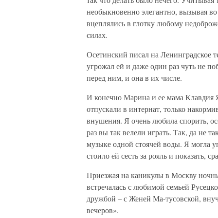
необыкновенно элегантно, вызывая во
вцеплялись в глотку любому недоброже
силах.
Осетинский писал на Ленинградское т
угрожал ей и даже один раз чуть не п
перед ним, и она в их числе.
И конечно Марина и ее мама Клавдия Я
отпускали в интернат, только накормив
внушения. Я очень любила спорить, ос
раз вы так велели играть. Так, да не т
музыке одной стоячей воды. Я могла уп
стоило ей сесть за рояль и показать, ср
Приезжая на каникулы в Москву ночны
встречалась с любимой семьей Русецко
дружбой – с Женей Ма-тусовской, вну
вечеров».