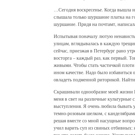
…Сегодня воскресенье. Когда вышла на 
слышала только шуршание платка на г
шуршание. Придя на почтамт, написала
Испытывая поначалу лютую ненависть к
улицам, вглядывалась в каждую трещин
сейчас, приезжая в Петербург рано ут
восторга – каждый раз, как первый. Тог
живыми. Чтобы стать частичкой плоти 
ином качестве. Надо было избавиться 
овладеть подменной риторикой. Найти
Скрашивали однообразие моей жизни 
меня в свет на различные культурные 
выступления. Я очень любила бывать у
темно-розовым шелком, с канделябрами
решая вместе со мной насущные вопро
учил варить суп из свиных отбивных: 
так что делать было нечего. Учитывая