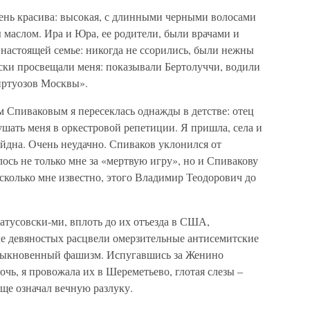
чень красива: высокая, с длинными черными волосами
 маслом. Ира и Юра, ее родители, были врачами и
настоящей семье: никогда не ссорились, были нежны
ески просвещали меня: показывали Бертолуччи, водили
иртуозов Москвы».
 Спиваковым я пересеклась однажды в детстве: отец
шать меня в оркестровой репетиции. Я пришла, села и
айдна. Очень неудачно. Спиваков уклонился от
лось не только мне за «мертвую игру», но и Спивакову
асколько мне известно, этого Владимир Теодорович до
атусовски-ми, вплоть до их отъезда в США,
ле девяностых расцвели омерзительные антисемитские
обыкновенный фашизм. Испугавшись за Женино
очь, я провожала их в Шереметьево, глотая слезы –
ще означал вечную разлуку.