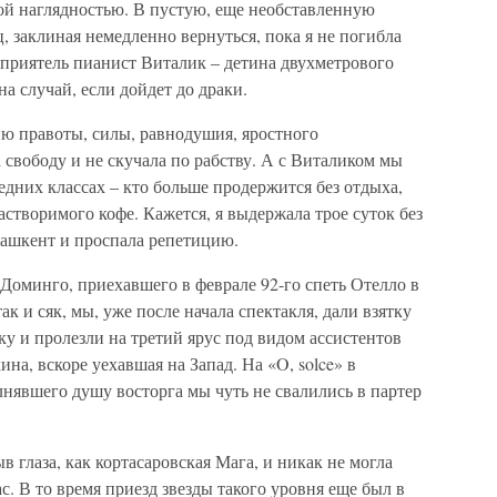
ой наглядностью. В пустую, еще необставленную
, заклиная немедленно вернуться, пока я не погибла
 приятель пианист Виталик – детина двухметрового
а случай, если дойдет до драки.
оню правоты, силы, равнодушия, яростного
свободу и не скучала по рабству. А с Виталиком мы
едних классах – кто больше продержится без отдыха,
астворимого кофе. Кажется, я выдержала трое суток без
 Ташкент и проспала репетицию.
Доминго, приехавшего в феврале 92-го спеть Отелло в
ак и сяк, мы, уже после начала спектакля, дали взятку
ку и пролезли на третий ярус под видом ассистентов
на, вскоре уехавшая на Запад. На «O, solce» в
нявшего душу восторга мы чуть не свалились в партер
 глаза, как кортасаровская Мага, и никак не могла
час. В то время приезд звезды такого уровня еще был в