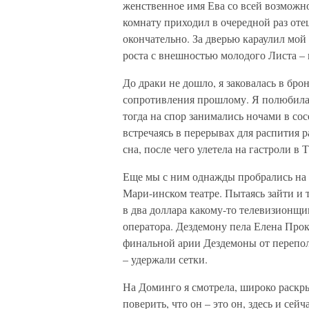
женственное имя Ева со всей возможн
комнату приходил в очередной раз отец
окончательно. За дверью караулил мой
роста с внешностью молодого Листа – н
До драки не дошло, я заковалась в бр
сопротивления прошлому. Я полюбила 
тогда на спор занимались ночами в сос
встречаясь в перерывах для распития р
сна, после чего улетела на гастроли в
Еще мы с ним однажды пробрались на 
Мари-инском театре. Пытаясь зайти и т
в два доллара какому-то телевизионщи
оператора. Дездемону пела Елена Проки
финальной арии Дездемоны от перепол
– удержали сетки.
На Доминго я смотрела, широко раскрыв
поверить, что он – это он, здесь и сей