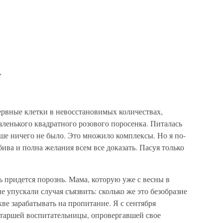
,
ервные клетки в невосстановимых количествах,
маленького квадратного розового поросенка. Питалась
ше ничего не было. Это множило комплексы. Но я по-
ва и полна желания всем все доказать. Пасуя только
ь придется порознь. Мама, которую уже с весны в
е упускали случая съязвить: сколько же это безобразие
ве зарабатывать на пропитание. Я с сентября
старшей воспитательницы, опровергавшей свое