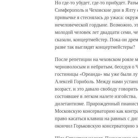
Но где-то убудет, где-то прибудет. Раз
Симферополь и Чеховские дни в Ялту 
привычке я стеснялась до ужаса: окру
нечеловеческой гордыне. Возможно, эт
молодой человек лет двадцати семи, ч
сказали, концертмейстер. Пока он дрем
разве так выглядят концертмейстеры?
После репетиции на чеховском рояле м
черноволосым и небритым, беседуя о Ч
гостиницы «Ореанда» мы уже были лу
Алексей Гориболь. Между нами устан
возраст, и это давало свободу говорит
состоявшее в легком налете изгойства
дилетантизме. Прирожденный пианист,
Московскую консерваторию как контра
право касаться клавиш на равных с д
окончил Горьковскую консерваторию з
Шла Страстная неделя. Пасхальную но