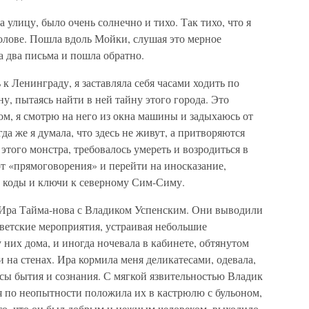
улицу, было очень солнечно и тихо. Так тихо, что я
олове. Пошла вдоль Мойки, слушая это мерное
 два письма и пошла обратно.
 Ленинграду, я заставляла себя часами ходить по
у, пытаясь найти в ней тайну этого города. Это
ром, я смотрю на него из окна машины и задыхаюсь от
да же я думала, что здесь не живут, а притворяются
этого монстра, требовалось умереть и возродиться в
от «прямоговорения» и перейти на иносказание,
 коды и ключи к северному Сим-Симу.
Ира Тайма-нова с Владиком Успенским. Они выводили
светские мероприятия, устраивая небольшие
 них дома, и иногда ночевала в кабинете, обтянутом
 на стенах. Ира кормила меня деликатесами, одевала,
сы бытия и сознания. С мягкой язвительностью Владик
я по неопытности положила их в кастрюлю с бульоном,
 то, что он был добрым и нежным человеком, выходило