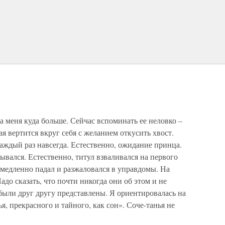
 меня куда больше. Сейчас вспоминать ее неловко –
рая вертится вкруг себя с желанием откусить хвост.
аждый раз навсегда. Естественно, ожидание принца.
ывался. Естественно, титул взваливался на первого
емедленно падал и разжаловался в управдомы. На
адо сказать, что почти никогда они об этом и не
были друг другу представлены. Я ориентировалась на
я, прекрасного и тайного, как сон». Соче-танья не