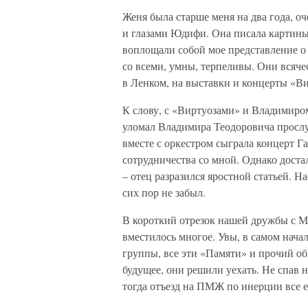
Женя была старше меня на два года, о
и глазами Юдифи. Она писала картины
воплощали собой мое представление о 
со всеми, умны, терпеливы. Они всяч
в Ленком, на выставки и концерты «В
К слову, с «Виртуозами» и Владимиром
уломал Владимира Теодоровича прослу
вместе с оркестром сыграла концерт Г
сотрудничества со мной. Однако доста
– отец разразился яростной статьей. Н
сих пор не забыл.
В короткий отрезок нашей дружбы с М
вместилось многое. Увы, в самом нача
группы, все эти «Памяти» и прочий 
будущее, они решили уехать. Не спав н
тогда отъезд на ПМЖ по инерции все е