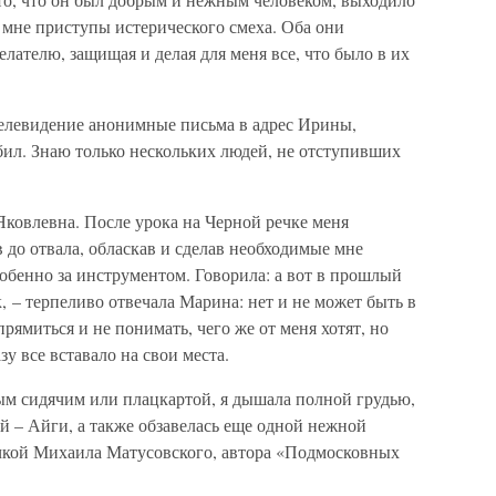
 мне приступы истерического смеха. Оба они
лателю, защищая и делая для меня все, что было в их
елевидение анонимные письма в адрес Ирины,
обил. Знаю только нескольких людей, не отступивших
ковлевна. После урока на Черной речке меня
 до отвала, обласкав и сделав необходимые мне
обенно за инструментом. Говорила: а вот в прошлый
ак, – терпеливо отвечала Марина: нет и не может быть в
рямиться и не понимать, чего же от меня хотят, но
азу все вставало на свои места.
м сидячим или плацкартой, я дышала полной грудью,
й – Айги, а также обзавелась еще одной нежной
чкой Михаила Матусовского, автора «Подмосковных