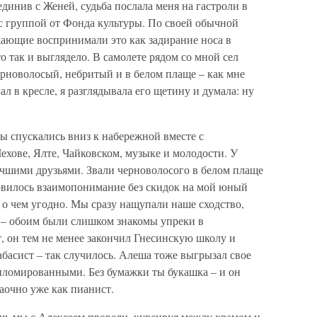
ъединив с Женей, судьба послала меня на гастроли в
с группой от Фонда культуры. По своей обычной
жающие воспринимали это как задирание носа в
о так и выглядело. В самолете рядом со мной сел
ерноволосый, небритый и в белом плаще – как мне
ал в кресле, я разглядывала его щетину и думала: ну
ы спускались вниз к набережной вместе с
ехове, Ялте, Чайковском, музыке и молодости. У
чшими друзьями. Звали черноволосого в белом плаще
овилось взаимопонимание без скидок на мой юный
ь о чем угодно. Мы сразу нащупали наше сходство,
, – обоим были слишком знакомы упреки в
 он тем не менее закончил Гнесинскую школу и
басист – так случилось. Алеша тоже выгрызал свое
ипломированными. Без бумажки ты букашка – и он
аочно уже как пианист.
чь мы с Алексеем провели, курсируя между храмом и