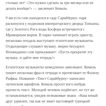
столько лет! «Это нужно сделать за три месяца или не
делать вообще!» — заключает Кемаль.
9 августа гази находился в саду Сарайбурну; парк
раскинулся у подножия императорского дворца Топкапы,
где у Золотого Рога воды Босфора встречаются с
Мраморным морем. В парке начинает играть оркестр,
несколько поодаль выступают египетские музыканты.
Отдыхающие слушают музыку, мирно беседуют.
Неожиданно гази приказывает: «Пусть прекратят эту
музыку, и дайте мне тетрадь!»
Египетские музыканты немедленно замолкают. Кемаль
пишет несколько фраз в тетради и протягивает ее Фалиху
Рыфкы. Название «Текст Сарайбурну» написано
латинским шрифтом. Кемаль просит кого-нибудь
прочесть текст. Молодой человек подбегает, но тут же
останавливается, увидев незнакомые знаки. «Наш юный
друг удивлен, так как не знает настоящий турецкий