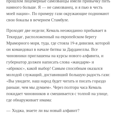
прошлом лицемерные самозванцы имели привычку пить
намного больше. Я — не самозванец, и я пью в честь
моей нации». По примеру гази окружающие поднимают
свои бокалы в вечернем Стамбуле.
Проходят две недели; Кемаль неожиданно прибывает в
Текирдаг, расположенный на европейском берегу
Мраморного моря, туда, где стояла 19-я дивизия, которой
он командовал в начале битвы за Дарданеллы. Все
чиновники приглашены на курсы нового алфавита, и
губернатор должен написать слова «жандарм» и
«абрикос», какой выбор! Самым способным оказался
молодой служащий, доставивший большую радость гази:
«Вы увидите, наш народ будет читать и писать гораздо
раньше, чем мы думаем». Через полтора часа Кемаль
покидает чиновников и смешивается с толпой на улице,
где обнаруживает имама:
— Ходжа, знаете ли вы новый алфавит?