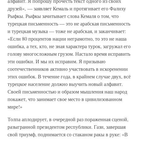
алфавит. Я попрошу прочесть текст одного из своих
друзей», — заявляет Кемаль и протягивает его Фалиху
Рыфкы. Рыфкы зачитывает слова Кемаля о том, что
турецкая письменность — это не арабская письменность
и турецкая музыка — тоже не арабская, и заканчивает:
«Если 80 процентов нации неграмотно, то это не наша
ошибка, а тех, кто, не зная характера турок, загружал его
голову многосложным грузом. Настало время исправить
эти ошибки. И мы их исправим. Я призываю
соотечественников активно участвовать в искоренении
этих ошибок. В течение года, в крайнем случае двух, всё
турецкое население должно выучить новый алфавит.
Своей письменностью и образом мышления наш народ
покажет, что занимает свое место в цивилизованном
мире!»
Толпа аплодирует, в очередной раз пораженная сценой,
разыгранной президентом республики. Гази, завершая
свой триумф, поднимается со стаканом ракы в руке: «В