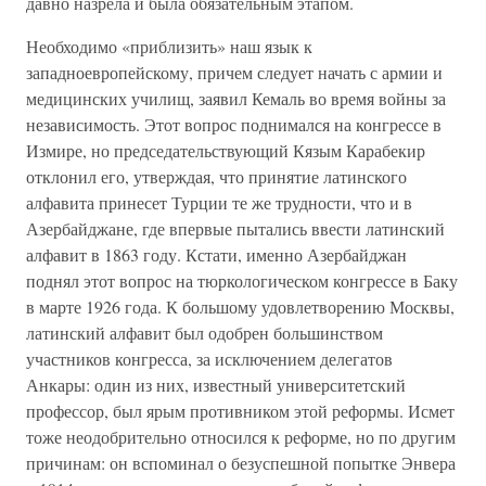
давно назрела и была обязательным этапом.
Необходимо «приблизить» наш язык к
западноевропейскому, причем следует начать с армии и
медицинских училищ, заявил Кемаль во время войны за
независимость. Этот вопрос поднимался на конгрессе в
Измире, но председательствующий Кязым Карабекир
отклонил его, утверждая, что принятие латинского
алфавита принесет Турции те же трудности, что и в
Азербайджане, где впервые пытались ввести латинский
алфавит в 1863 году. Кстати, именно Азербайджан
поднял этот вопрос на тюркологическом конгрессе в Баку
в марте 1926 года. К большому удовлетворению Москвы,
латинский алфавит был одобрен большинством
участников конгресса, за исключением делегатов
Анкары: один из них, известный университетский
профессор, был ярым противником этой реформы. Исмет
тоже неодобрительно относился к реформе, но по другим
причинам: он вспоминал о безуспешной попытке Энвера