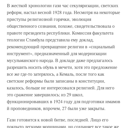
В жесткой хронологии гази час секуляризации, светских
реформ, настал весной 1928 года. Несмотря на некоторые
приступы религиозной горячки, эволюция
общественного сознания, похоже, свидетельствовала о
правоте президента республики. Комиссия факультета
теологии Стамбула представила ему доклад,
рекомендующий превращение религии в «социальный
инструмент», предназначенный для модернизации
мусульманского народа. В докладе даже предлагалось
разрешить носить обувь в мечети, хотя это предложение
все же где-то затерялось, а Кемаль, после того как
светские реформы были записаны в конституции,
казалось, больше не интересовался религией. Для него
это сражение завершилось; из 29 школ,
функционировавших в 1924 году для подготовки имамов
й проповедников, впрочем, 27 были уже закрыты.
Гази готовится к новой битве, последней. Лицо его
покрыто легкими морщинами, но сохраняет все такое же