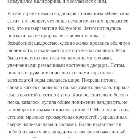
возмущался Калифорния, и я согласился с ним.
В этой стране немало водопадов с названием «Невестина
фата», но говорят, что лишь немногие из них прекраснее
тех, что низвергаются в Колумбию. Затем потянулись
пейзажи, какие природа выставляет напоказ с
беззаботной щедростью, словно желая проявить обычную
любезность, и оказывается деспотически пышной. Река
была стиснута гигантскими каменными стенами,
увенчанными развалинами восточных дворцов. Потом,
попав в окружение поросших соснами гор, полоса
зеленоватой воды сделалась шире. Посреди потока,
словно коготь с большого пальца самого дьявола, торчала
скала высотой в сотню футов. Коса ослепительно белого
песка, казалось, сулила общее понижение ландшафта, но
за поворотом глазам открылось иное. О! Мы неслись под
стенами мрачных трехъярусных крепостей, украшенных
сверху шапками лавы и соснами. Вдали выдвигался в
небо (на высоту четырнадцать тысяч футов) массивный