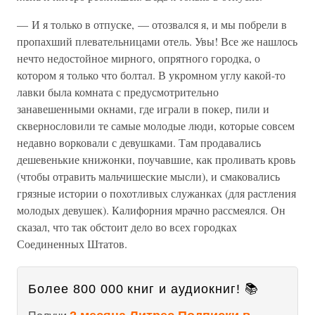
— И я только в отпуске, — отозвался я, и мы побрели в
пропахший плевательницами отель. Увы! Все же нашлось
нечто недостойное мирного, опрятного городка, о
котором я только что болтал. В укромном углу какой-то
лавки была комната с предусмотрительно
занавешенными окнами, где играли в покер, пили и
сквернословили те самые молодые люди, которые совсем
недавно ворковали с девушками. Там продавались
дешевенькие книжонки, поучавшие, как проливать кровь
(чтобы отравить мальчишеские мысли), и смаковались
грязные истории о похотливых служанках (для растления
молодых девушек). Калифорния мрачно рассмеялся. Он
сказал, что так обстоит дело во всех городках
Соединенных Штатов.
Более 800 000 книг и аудиокниг! 📚