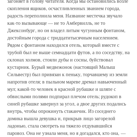
загоняет в голову читателя. Когда мы остановились возле
скопления ящиков, осчастливленных званием города,
радость переполнила меня. Название местечка звучало
как-то вызывающе — не то Амбервилль, не то
Джексонбург, но он владел литым чугунным фонтаном,
достойным города с тридцатитысячным населением.
Рядом с фонтаном находился отель, который вместе с
трубой был не выше семнадцати футов, а по соседству, на
склонах холмов, стояли дубы и сосны, буйствовал
кустарник. Бурый медвежонок (настоящий Малыш
Сильвестр) был привязан к пеньку, торчавшему из земли
напротив отеля; в пыльном мареве дремал навьюченный
мул; какой-то человек в красной рубашке и шляпе с
обвислыми полями подпирал плечом отель; рудокоп в
синей рубашке завернул за угол, а двое других подались
внутрь, чтобы опрокинуть стаканчик. Из соседнего
домика вышла девушка и, прикрыв лицо загорелой
ладонью, стала смотреть на тяжело отдувавшийся
паровоз. Она не узнала меня, но я догадался, кто она, —