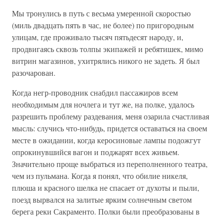
Мы тронулись в путь с весьма умеренной скоростью
(миль двадцать пять в час, не более) по пригородным
улицам, где проживало тысяч пятьдесят народу, и,
продвигаясь сквозь толпы экипажей и ребятишек, мимо
витрин магазинов, ухитрялись никого не задеть. Я был
разочарован.
Когда негр-проводник снабдил пассажиров всем
необходимым для ночлега и тут же, на полке, удалось
разрешить проблему раздевания, меня озарила счастливая
мысль: случись что-нибудь, придется оставаться на своем
месте в ожидании, когда керосиновые лампы подожгут
опрокинувшийся вагон и поджарят всех живьем.
Значительно проще выбраться из переполненного театра,
чем из пульмана. Когда я понял, что обилие никеля,
плюша и красного шелка не спасает от духоты и пыли,
поезд вырвался на залитые ярким солнечным светом
берега реки Сакраменто. Полки были преобразованы в