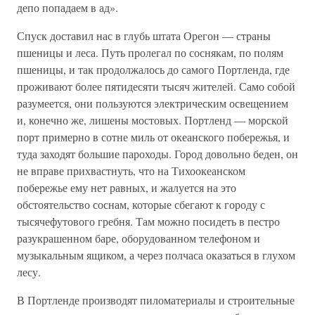
депо попадаем в ад».
Спуск доставил нас в глубь штата Орегон — страны
пшеницы и леса. Путь пролегал по соснякам, по полям
пшеницы, и так продолжалось до самого Портленда, где
проживают более пятидесяти тысяч жителей. Само собой
разумеется, они пользуются электрическим освещением
и, конечно же, лишены мостовых. Портленд — морской
порт примерно в сотне миль от океанского побережья, и
туда заходят большие пароходы. Город довольно беден, он
не вправе прихвастнуть, что на Тихоокеанском
побережье ему нет равных, и жалуется на это
обстоятельство соснам, которые сбегают к городу с
тысячефутового гребня. Там можно посидеть в пестро
разукрашенном баре, оборудованном телефоном и
музыкальным ящиком, а через полчаса оказаться в глухом
лесу.
В Портленде производят пиломатериалы и строительные