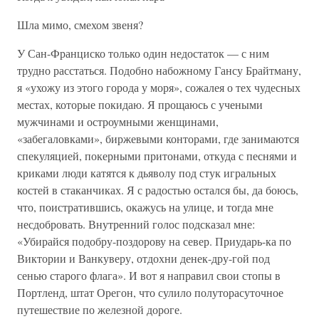
Шла мимо, смехом звеня?
У Сан-Франциско только один недостаток — с ним
трудно расстаться. Подобно набожному Гансу Брайтману,
я «ухожу из этого города у моря», сожалея о тех чудесных
местах, которые покидаю. Я прощаюсь с учеными
мужчинами и остроумными женщинами,
«забегаловками», биржевыми конторами, где занимаются
спекуляцией, покерными притонами, откуда с песнями и
криками люди катятся к дьяволу под стук игральных
костей в стаканчиках. Я с радостью остался бы, да боюсь,
что, поистратившись, окажусь на улице, и тогда мне
несдобровать. Внутренний голос подсказал мне:
«Убирайся подобру-поздорову на север. Приударь-ка по
Виктории и Ванкуверу, отдохни денек-дру-гой под
сенью старого флага». И вот я направил свои стопы в
Портленд, штат Орегон, что сулило полуторасуточное
путешествие по железной дороге.