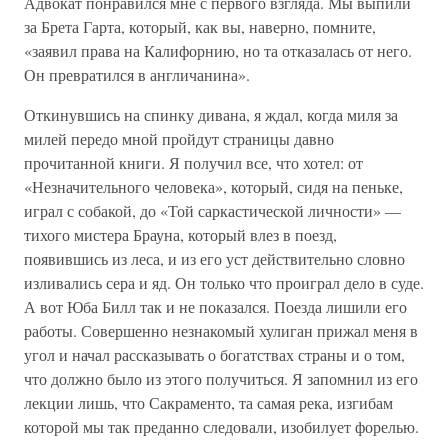
Адвокат понравился мне с первого взгляда. Мы выпили
за Брета Гарта, который, как вы, наверно, помните,
«заявил права на Калифорнию, но та отказалась от него.
Он превратился в англичанина».
Откинувшись на спинку дивана, я ждал, когда миля за
милей передо мной пройдут страницы давно
прочитанной книги. Я получил все, что хотел: от
«Незначительного человека», который, сидя на пеньке,
играл с собакой, до «Той саркастической личности» —
тихого мистера Брауна, который влез в поезд,
появившись из леса, и из его уст действительно словно
изливались сера и яд. Он только что проиграл дело в суде.
А вот Юба Билл так и не показался. Поезда лишили его
работы. Совершенно незнакомый хулиган прижал меня в
угол и начал рассказывать о богатствах страны и о том,
что должно было из этого получиться. Я запомнил из его
лекции лишь, что Сакраменто, та самая река, изгибам
которой мы так преданно следовали, изобилует форелью.