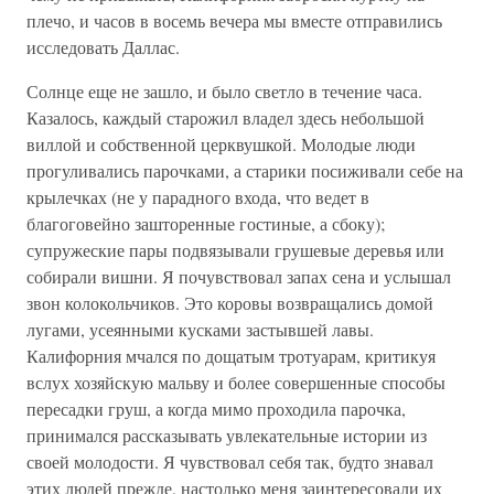
плечо, и часов в восемь вечера мы вместе отправились
исследовать Даллас.
Солнце еще не зашло, и было светло в течение часа.
Казалось, каждый старожил владел здесь небольшой
виллой и собственной церквушкой. Молодые люди
прогуливались парочками, а старики посиживали себе на
крылечках (не у парадного входа, что ведет в
благоговейно зашторенные гостиные, а сбоку);
супружеские пары подвязывали грушевые деревья или
собирали вишни. Я почувствовал запах сена и услышал
звон колокольчиков. Это коровы возвращались домой
лугами, усеянными кусками застывшей лавы.
Калифорния мчался по дощатым тротуарам, критикуя
вслух хозяйскую мальву и более совершенные способы
пересадки груш, а когда мимо проходила парочка,
принимался рассказывать увлекательные истории из
своей молодости. Я чувствовал себя так, будто знавал
этих людей прежде, настолько меня заинтересовали их