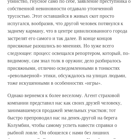
убийство, гнусное само по себе, заявление преступника о
собственной невиновности отдавало утонченной
трусостью. Этот оставшийся в живых скот просто
испугался, вообразив, что другой человек потянулся к
заднему карману, что в центре цивилизованного города
застрелят его самого и так далее. В конце концов
присяжные разошлись во мнениях. Но хуже всего
следующее: процесс освещался репортером, который, по-
видимому, сам знал толк в оружии; дело разбиралось
присяжными, отлично осведомленными в тонкостях
«револьверной» этики, обсуждалось на улицах людьми,
тоже искушенными в особенностях «игры».
Однако вернемся к более веселому. Агент страховой
компании представил нас как своих друзей человеку,
занимавшемуся продажей земельных участков; тот
быстро препроводил нас на денек-другой на берега
Колумбии, чтобы самому успеть навести справки о
рыбной ловле. Он обошелся с нами без лишних