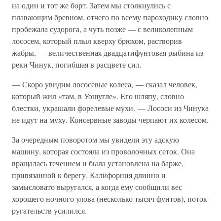
на один и тот же борт. Затем мы столкнулись с
плавающим бревном, отчего по всему пароходику словно
пробежала судорога, а чуть позже — с великолепным
лососем, который плыл кверху брюхом, растворив
жабры, — величественная двадцатифунтовая рыбина из
реки Чинук, погибшая в расцвете сил.
— Скоро увидим лососевые колеса, — сказал человек,
который жил «там, в Уошугле». Его шляпу, словно
блестки, украшали форелевые мухи. — Лососи из Чинука
не идут на муху. Консервные заводы черпают их колесом.
За очередным поворотом мы увидели эту адскую
машину, которая состояла из проволочных сеток. Она
вращалась течением и была установлена на барже,
привязанной к берегу. Калифорния длинно и
замысловато выругался, а когда ему сообщили вес
хорошего ночного улова (несколько тысяч фунтов), поток
ругательств усилился.