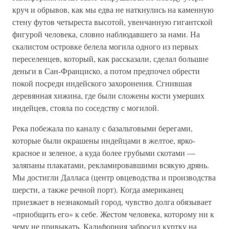
круч и обрывов, как мы едва не наткнулись на каменную
стену футов четыреста высотой, увенчанную гигантской
фигурой человека, словно наблюдавшего за нами. На
скалистом островке белела могила одного из первых
переселенцев, который, как рассказали, сделал большие
деньги в Сан-Франциско, а потом предпочел обрести
покой посреди индейского захоронения. Сгнившая
деревянная хижина, где были сложены кости умерших
индейцев, стояла по соседству с могилой.
Река побежала по каналу с базальтовыми берегами,
которые были окрашены индейцами в желтое, ярко-
красное и зеленое, а куда более грубыми скотами —
заляпаны плакатами, рекламировавшими всякую дрянь.
Мы достигли Далласа (центр овцеводства и производства
шерсти, а также речной порт). Когда американец
приезжает в незнакомый город, чувство долга обязывает
«приобщить его» к себе. Жестом человека, которому ни к
чему не привыкать, Калифорния забросил куртку на