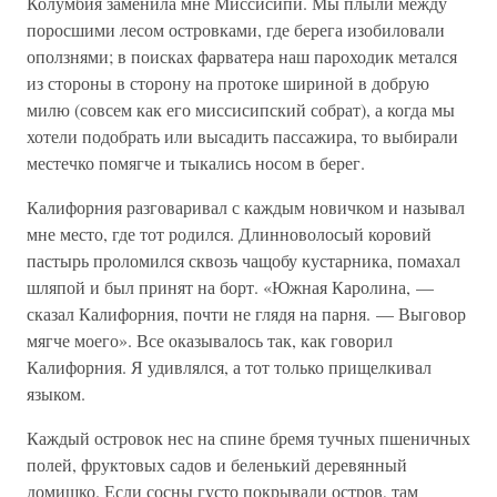
Колумбия заменила мне Миссисипи. Мы плыли между
поросшими лесом островками, где берега изобиловали
оползнями; в поисках фарватера наш пароходик метался
из стороны в сторону на протоке шириной в добрую
милю (совсем как его миссисипский собрат), а когда мы
хотели подобрать или высадить пассажира, то выбирали
местечко помягче и тыкались носом в берег.
Калифорния разговаривал с каждым новичком и называл
мне место, где тот родился. Длинноволосый коровий
пастырь проломился сквозь чащобу кустарника, помахал
шляпой и был принят на борт. «Южная Каролина, —
сказал Калифорния, почти не глядя на парня. — Выговор
мягче моего». Все оказывалось так, как говорил
Калифорния. Я удивлялся, а тот только прищелкивал
языком.
Каждый островок нес на спине бремя тучных пшеничных
полей, фруктовых садов и беленький деревянный
домишко. Если сосны густо покрывали остров, там