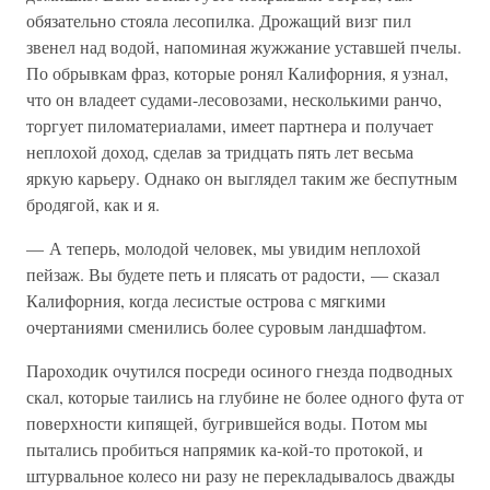
обязательно стояла лесопилка. Дрожащий визг пил
звенел над водой, напоминая жужжание уставшей пчелы.
По обрывкам фраз, которые ронял Калифорния, я узнал,
что он владеет судами-лесовозами, несколькими ранчо,
торгует пиломатериалами, имеет партнера и получает
неплохой доход, сделав за тридцать пять лет весьма
яркую карьеру. Однако он выглядел таким же беспутным
бродягой, как и я.
— А теперь, молодой человек, мы увидим неплохой
пейзаж. Вы будете петь и плясать от радости, — сказал
Калифорния, когда лесистые острова с мягкими
очертаниями сменились более суровым ландшафтом.
Пароходик очутился посреди осиного гнезда подводных
скал, которые таились на глубине не более одного фута от
поверхности кипящей, бугрившейся воды. Потом мы
пытались пробиться напрямик ка-кой-то протокой, и
штурвальное колесо ни разу не перекладывалось дважды