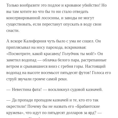
Только вообразите это подлое и кровавое убийство! Но
вы там хотите во что бы то ни стало отведать
консервированной лососины, и заводы не могут
существовать, если перестанут опускать в воду свои
снасти.
А вскоре Калифорния чуть было с ума не сошел. Он
приплясывал на носу парохода, вскрикивая:
«Посмотрите, какой красавец! Голубчик ты мой!» Он
заметил водопад — облачка белого пара, растрепанные
ветром и срывавшиеся вниз с гребня горы. Настоящий
водопад на высоте восемьсот пятьдесят футов! Голоса его
струй звучали громче самой реки.
— Невестина фата! — воскликнул судовой казначей.
— Да пропади пропадом казначей и те, кто его так
окрестили! Почему бы не назвать его «Брабантские
кружева», что идут по пятьдесят долларов за ярд? —