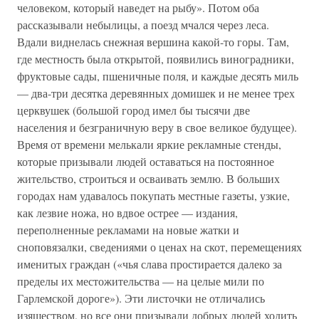
человеком, который наведет на рыбу». Потом оба
рассказывали небылицы, а поезд мчался через леса.
Вдали виднелась снежная вершина какой-то горы. Там,
где местность была открытой, появились виноградники,
фруктовые сады, пшеничные поля, и каждые десять миль
— два-три десятка деревянных домишек и не менее трех
церквушек (большой город имел бы тысячи две
населения и безграничную веру в свое великое будущее).
Время от времени мелькали яркие рекламные стенды,
которые призывали людей оставаться на постоянное
жительство, строиться и осваивать землю. В больших
городах нам удавалось покупать местные газеты, узкие,
как лезвие ножа, но вдвое острее — издания,
переполненные рекламами на новые жатки и
сноповязалки, сведениями о ценах на скот, перемещениях
именитых граждан («чья слава простирается далеко за
пределы их местожительства — на целые мили по
Гарлемской дороге»). Эти листочки не отличались
изяществом, но все они призывали добрых людей ходить