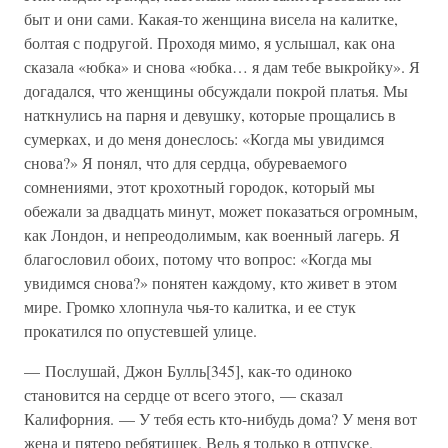
быт и они сами. Какая-то женщина висела на калитке,
болтая с подругой. Проходя мимо, я услышал, как она
сказала «юбка» и снова «юбка… я дам тебе выкройку». Я
догадался, что женщины обсуждали покрой платья. Мы
наткнулись на парня и девушку, которые прощались в
сумерках, и до меня донеслось: «Когда мы увидимся
снова?» Я понял, что для сердца, обуреваемого
сомнениями, этот крохотный городок, который мы
обежали за двадцать минут, может показаться огромным,
как Лондон, и непреодолимым, как военный лагерь. Я
благословил обоих, потому что вопрос: «Когда мы
увидимся снова?» понятен каждому, кто живет в этом
мире. Громко хлопнула чья-то калитка, и ее стук
прокатился по опустевшей улице.
— Послушай, Джон Булль[345], как-то одиноко
становится на сердце от всего этого, — сказал
Калифорния. — У тебя есть кто-нибудь дома? У меня вот
жена и пятеро ребятишек. Ведь я только в отпуске.