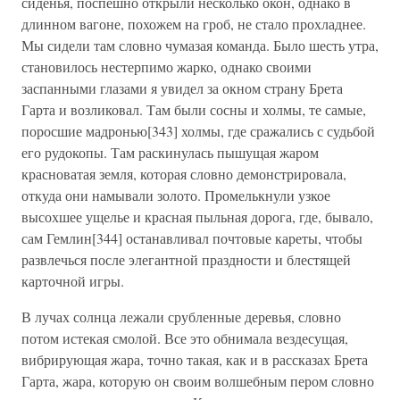
сиденья, поспешно открыли несколько окон, однако в
длинном вагоне, похожем на гроб, не стало прохладнее.
Мы сидели там словно чумазая команда. Было шесть утра,
становилось нестерпимо жарко, однако своими
заспанными глазами я увидел за окном страну Брета
Гарта и возликовал. Там были сосны и холмы, те самые,
поросшие мадронью[343] холмы, где сражались с судьбой
его рудокопы. Там раскинулась пышущая жаром
красноватая земля, которая словно демонстрировала,
откуда они намывали золото. Промелькнули узкое
высохшее ущелье и красная пыльная дорога, где, бывало,
сам Гемлин[344] останавливал почтовые кареты, чтобы
развлечься после элегантной праздности и блестящей
карточной игры.
В лучах солнца лежали срубленные деревья, словно
потом истекая смолой. Все это обнимала вездесущая,
вибрирующая жара, точно такая, как и в рассказах Брета
Гарта, жара, которую он своим волшебным пером словно