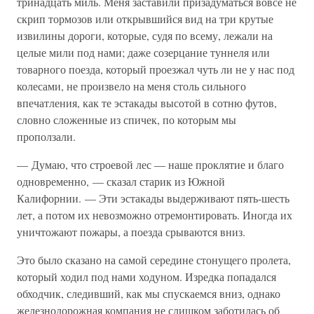
тринадцать миль. Меня заставили призадуматься вовсе не
скрип тормозов или открывшийся вид на три крутые
извилины дороги, которые, судя по всему, лежали на
целые мили под нами; даже созерцание туннеля или
товарного поезда, который проезжал чуть ли не у нас под
колесами, не произвело на меня столь сильного
впечатления, как те эстакады высотой в сотню футов,
словно сложенные из спичек, по которым мы
проползали.
— Думаю, что строевой лес — наше проклятие и благо
одновременно, — сказал старик из Южной
Калифорнии. — Эти эстакады выдерживают пять-шесть
лет, а потом их невозможно отремонтировать. Иногда их
уничтожают пожары, а поезда срываются вниз.
Это было сказано на самой середине стонущего пролета,
который ходил под нами ходуном. Изредка попадался
обходчик, следивший, как мы спускаемся вниз, однако
железнодорожная компания не слишком заботилась об