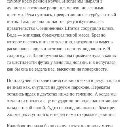
самому краю речной кручи. Иногда мы ныряли в
душистые сосновые рощи, пламеневшие лесными
цветами. Река сузилась, превратившись в турбулентный
поток. Там, где она по-настоящему взбунтовалась,
правительство Соединенных Штатов соорудило шлюз.
Вода — кипящая, брызжущая пеной масса. Бревно,
которое неслось вниз по течению, наскочив на камень,
раскололось вдоль и исчезло в пенном водовороте. Я
содрогнулся. Злополучная колода промелькнула в каких-
то шестидесяти футах у меня под ногами, и я испугался,
как бы она не задела нас, выскочив на поверхность.
По плавучей эстакаде поезд словно въехал в реку, и я, сам
не знаю как, очутился на другом пароходе. Перекаты
остались ярдах в двухстах ниже по течению. А когда мы
отчалили и колеса еще не ударили по воде, нас потащило
назад с такой силой, будто пароход волокли на буксире.
Холмы расступились, и перед нами открылась равнина.
Калифорния начал было сокрушаться по поводу утери