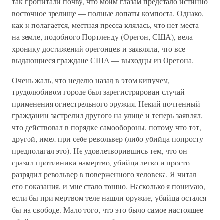
так пропитали почву, что моим глазам предстало истинно
восточное зрелище — полные лопаты компоста. Однако,
как и полагается, местная пресса клялась, что нет места
на земле, подобного Портленду (Орегон, США), вела
хронику достижений орегонцев и заявляла, что все
выдающиеся граждане США — выходцы из Орегона.
Очень жаль, что неделю назад в этом кипучем,
трудолюбивом городе был зарегистрирован случай
применения огнестрельного оружия. Некий почтенный
гражданин застрелил другого на улице и теперь заявлял,
что действовал в порядке самообороны, потому что тот,
другой, имел при себе револьвер (либо убийца попросту
предполагал это). Не удовлетворившись тем, что он
сразил противника намертво, убийца легко и просто
разрядил револьвер в поверженного человека. Я читал
его показания, и мне стало тошно. Насколько я понимаю,
если бы при мертвом теле нашли оружие, убийца остался
бы на свободе. Мало того, что это было самое настоящее