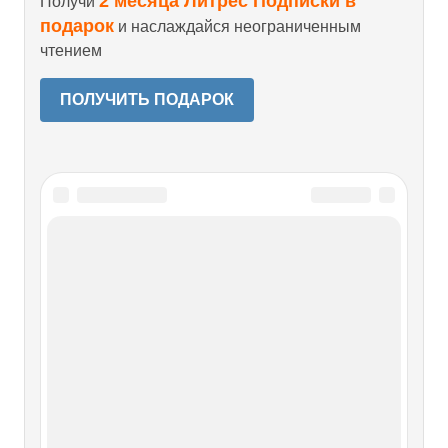
2 месяца Литрес Подписки в
Получи
подарок
и наслаждайся неограниченным
чтением
ПОЛУЧИТЬ ПОДАРОК
Читайте также
Глава 47 ГЛАВА БЕЗ НАЗВАНИЯ
Глава 47 ГЛАВА БЕЗ НАЗВАНИЯ Какое название дать
этой главе?.. Рассуждаю вслух (я всегда громко говорю
сама с собою вслух — люди, не знающие меня, в сторону
шарахаются).«Не мой Большой театр»? Или: «Как погиб
Большой балет»? А может, такое, длинное: «Господа