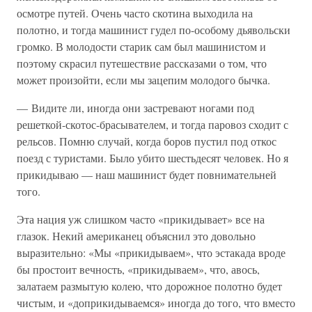
осмотре путей. Очень часто скотина выходила на
полотно, и тогда машинист гудел по-особому дьявольски
громко. В молодости старик сам был машинистом и
поэтому скрасил путешествие рассказами о том, что
может произойти, если мы зацепим молодого бычка.
— Видите ли, иногда они застревают ногами под
решеткой-скотос-брасывателем, и тогда паровоз сходит с
рельсов. Помню случай, когда боров пустил под откос
поезд с туристами. Было убито шестьдесят человек. Но я
прикидываю — наш машинист будет повнимательней
того.
Эта нация уж слишком часто «прикидывает» все на
глазок. Некий американец объяснил это довольно
выразительно: «Мы «прикидываем», что эстакада вроде
бы простоит вечность, «прикидываем», что, авось,
залатаем размытую колею, что дорожное полотно будет
чистым, и «доприкидываемся» иногда до того, что вместо