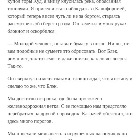
купол горы Худ, а внизу клубилась река, опоясанная
тополями. Я присел и стал наблюдать за Калифорнией,
который теперь висел чуть ли не за бортом, стараясь
рассмотреть оба берега разом. Он заметил в моих руках
блокнот и оскорбился:
— Молодой человек, оставьте бумагу в покое. Ни вы, ни
вам подобные не сумеете это обрисовать. Вот Блэк,
романист, так тот смог и даже описал, как ловят лосося.
Так-то.
Он сверкнул на меня глазами, словно ждал, что я встану и
сделаю то же, что Блэк.
Мы достигли островка, где была проложена
железнодорожная ветка. С ее помощью нам предстояло
перебраться на другой пароходик. Казначей объяснил, что
здесь много порогов.
Мы проехали миль шесть в игрушечных вагончиках по