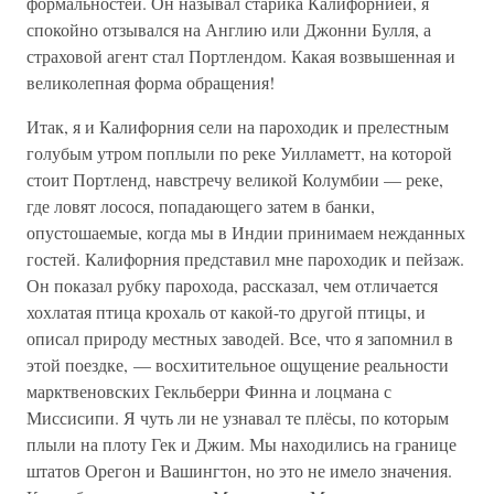
формальностей. Он называл старика Калифорнией, я
спокойно отзывался на Англию или Джонни Булля, а
страховой агент стал Портлендом. Какая возвышенная и
великолепная форма обращения!
Итак, я и Калифорния сели на пароходик и прелестным
голубым утром поплыли по реке Уилламетт, на которой
стоит Портленд, навстречу великой Колумбии — реке,
где ловят лосося, попадающего затем в банки,
опустошаемые, когда мы в Индии принимаем нежданных
гостей. Калифорния представил мне пароходик и пейзаж.
Он показал рубку парохода, рассказал, чем отличается
хохлатая птица крохаль от какой-то другой птицы, и
описал природу местных заводей. Все, что я запомнил в
этой поездке, — восхитительное ощущение реальности
марктвеновских Гекльберри Финна и лоцмана с
Миссисипи. Я чуть ли не узнавал те плёсы, по которым
плыли на плоту Гек и Джим. Мы находились на границе
штатов Орегон и Вашингтон, но это не имело значения.