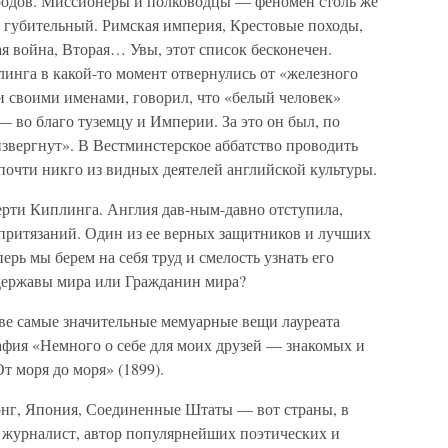
народов. Миссионеры и полководцы — феномен столь же
и губительный. Римская империя, Крестовые походы,
я война, Вторая… Увы, этот список бесконечен.
нга в какой-то момент отвернулись от «железного
и своими именами, говорил, что «белый человек»
 во благо туземцу и Империи. За это он был, по
звергнут». В Вестминстерское аббатство проводить
почти никго из видных деятелей английской культуры.
ерти Киплинга. Англия дав-ным-давно отступила,
 притязаний. Один из ее верных защитников и лучших
ерь мы берем на себя труд и смелость узнать его
державы мира или Гражданин мира?
ве самые значительные мемуарные вещи лауреата
фия «Немного о себе для моих друзей — знакомых и
т моря до моря» (1899).
онг, Япония, Соединенные Штаты — вот страны, в
 журналист, автор популярнейших поэтических и