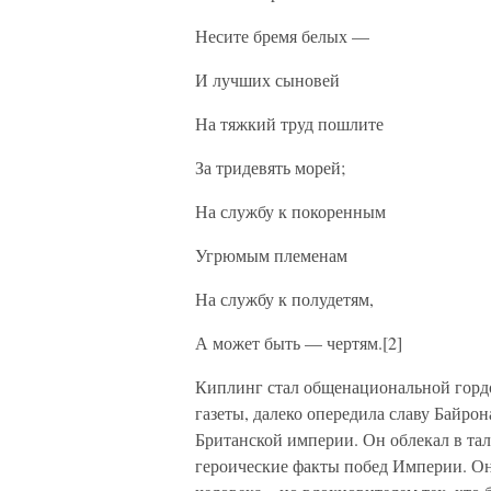
Несите бремя белых —
И лучших сыновей
На тяжкий труд пошлите
За тридевять морей;
На службу к покоренным
Угрюмым племенам
На службу к полудетям,
А может быть — чертям.[2]
Киплинг стал общенациональной гордос
газеты, далеко опередила славу Байро
Британской империи. Он облекал в тал
героические факты побед Империи. Он