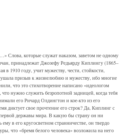
а…» Слова, которые служат наказом, заветом не одному
личан, принадлежат Джозефу Редьярду Киплингу (1865–
ая в 1910 году, учит мужеству, чести, стойкости,
аглушала призыв к жизнелюбию и мужеству, ибо многие
или, что это стихотворение написано «идеологом
, что нужно служить безропотной задницей, когда тебя
имали его Ричард Олдингтон и кое-кто из его
емя диктует свое прочтение его строк? Да, Киплинг с
первой державы мира. В какую бы страну он ни
 ему в его кругосветном странничестве, он твердо
уры, что «бремя белого человека» возложила на него