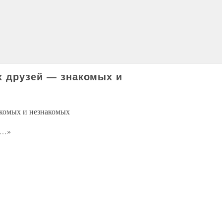
х друзей — знакомых и
акомых и незнакомых
а…»