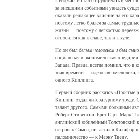
Пенджаб, и стал сотрудничать в местн
за внешними событиями увидеть сущее
оказали решающее влияние на его хар
поэтому легко брался за самые трудны
жизни — поэтому с легкостью переезжал
относился как к славе, так и к хуле.
Но он был
белым человеком и был сын
социальная и экономическая предприи
Запада. Правда, всегда помнил, что в 
знак времени — идеал сверхчеловека, 
одного Киплинга.
Первый сборник рассказов «Простые рас
Киплинг отдал литературному труду. 
талант другого. Самыми большими авт
Роберт Стивенсон, Брет Гарт, Марк Тв
английский юбилейный Толстовский ко
островах Самоа, не застал в Калифорни
паломничество — к Марку Твену.