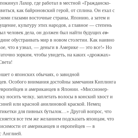
покинул Лахор, где работал в местной «Гражданско-
авиться, как байроновский герой, от сплина. Он ехал с
ими глазами восточные страны, Японию, а затем и
щение, культуру этих народов, а главное — степень
ыл человек дела, он должен был найти будущих
со-
одине обустраивать мир в новом столетии. Как наивно
ое, что я узнал, — деньги в Америке — это все!» Но
статочно зорким, чтобы увидеть, на каких «дрожжах»
Света!
ишет о японских обычаях, о завидной
цев. Особого внимания достойны замечания Киплинга
европейцев и американцев в Японии. «Миссионер-
у носить челку, заплетать волосы в конский хвост и
 синей или красной анилиновой краской. Немец
тикетки для пивных бутылок…» Другой вопрос, что
сняется все тем же желанием подсказать японцам, что
ависимости от американцев и европейцев — в
с Англией.