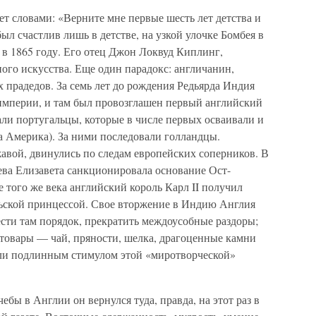
 словами: «Верните мне первые шесть лет детства и
был счастлив лишь в детстве, на узкой улочке Бомбея в
я в 1865 году. Его отец Джон Локвуд Киплинг,
ого искусства. Еще один парадокс: англичанин,
х прадедов. За семь лет до рождения Редьярда Индия
империи, и там был провозглашен первый английский
ли португальцы, которые в числе первых осваивали и
а Америка). За ними последовали голландцы.
авой, двинулись по следам европейских соперников. В
ева Елизавета санкционировала основание Ост-
 того же века английский король Карл II получил
льской принцессой. Свое вторжение в Индию Англия
вести там порядок, прекратить междоусобные раздоры;
 товары — чай, пряности, шелка, драгоценные камни
ли подлинным стимулом этой «миротворческой»
бы в Англии он вернулся туда, правда, на этот раз в