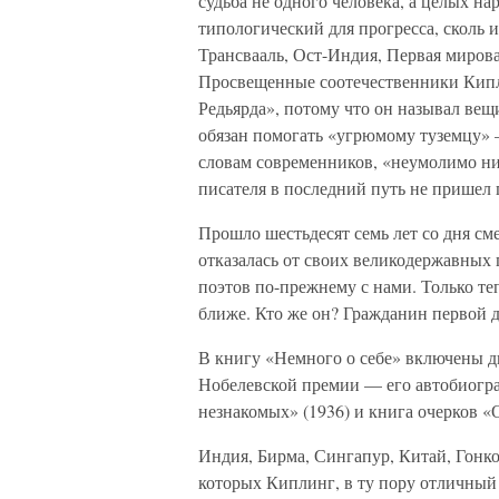
судьба не одного человека, а целых 
типологический для прогресса, сколь 
Трансвааль, Ост-Индия, Первая мирова
Просвещенные соотечественники Кипли
Редьярда», потому что он называл вещ
обязан помогать «угрюмому туземцу» —
словам современников, «неумолимо ни
писателя в последний путь не пришел 
Прошло шестьдесят семь лет со дня см
отказалась от своих великодержавных
поэтов по-прежнему с нами. Только теп
ближе. Кто же он? Гражданин первой 
В книгу «Немного о себе» включены д
Нобелевской премии — его автобиогра
незнакомых» (1936) и книга очерков «О
Индия, Бирма, Сингапур, Китай, Гонк
которых Киплинг, в ту пору отличный