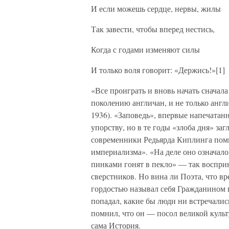
И если можешь сердце, нервы, жилы
Так завести, чтобы вперед нестись,
Когда с годами изменяют силы
И только воля говорит: «Держись!»[1]
«Все проиграть и вновь начать сначал
поколению англичан, и не только анг
1936). «Заповедь», впервые напечатанн
упорству, но в те годы «злоба дня» з
современники Редьярда Киплинга помн
империализма». «На деле оно означало
пинками гонят в пекло» — так восприн
сверстников. Но вина ли Поэта, что вр
гордостью называл себя Гражданином 
попадал, какие бы люди ни встречались
помнил, что он — посол великой культ
сама История.