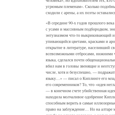
человека», но вдохновителем тех, кто
угрюмым племенам». Сколько подобны
сходили с арены, а их поэты оставалис
«В середине 90-х годов прошлого век
с усами и массивным подбородком, э
энтузиазмом что-то выкрикивающий и
упивающийся цветами, красками и ар
открытие в литературе, населивший с
всевозможными отбросами, нижними ч
языка, сделался почти общенациональ
вбил нам в головы звенящие и неотсту
числе, хотя и безуспешно, — подражат
языку…» — писал о Киплинге его млад
его современников? То, что «идея нег
— в конечном счете убийственная иде
находила молчаливое одобрение Кипли
способным верить в самые иллюзорные
право на заблуждение… Но на алтаре 