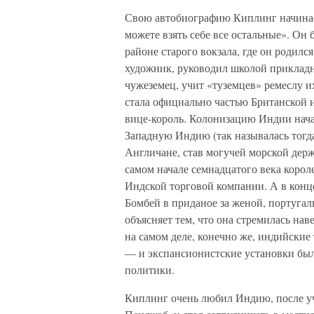
Свою автобиографию Киплинг начинает
можете взять себе все остальные». Он 
районе старого вокзала, где он родилс
художник, руководил школой прикладн
чужеземец, учит «туземцев» ремеслу и
стала официально частью Британской 
вице-король. Колонизацию Индии нача
Западную Индию (так называлась тогд
Англичане, став могучей морской держ
самом начале семнадцатого века корол
Индской торговой компании. А в конце
Бомбей в приданое за женой, португа
объясняет тем, что она стремилась на
на самом деле, конечно же, индийские
— и экспансионистские установки бы
политики.
Киплинг очень любил Индию, после уче