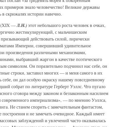
 был послан «за тридевять морей к покоренным
х примеров знало человечество! Великие державы
ь в скрижалях истории навечно.
а (XIX —
Л.Н.)
этот небольшого роста человек в очках,
нергично жестикулирующий, с мальчишеским
 призывающий действовать силой, лирически
оматами Империи, совершивший удивительное
вои произведения различными механизмами,
инами, выбравший жаргон в качестве поэтического
ным символом. Он поразительно подчинил нас себе, он
пные строки, заставил многих — и меня самого в их
ь себе, он дал особую окраску нашему повседневному
ший собрат по литературе Герберт Уэллс. Что пугало
ласного сговора между законом и беззаконным насилием
я современного империализма», — по мнению Уэллса,
нга. Не станем спорить с замечательным фантастом,
 построения и не замечать очевидное. Каждый имеет
массовых заблуждений и увлечений часто оказывалась