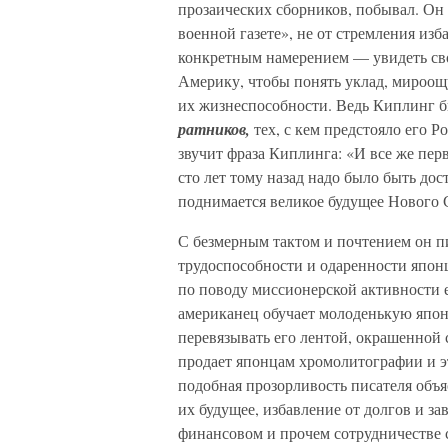
прозаических сборников, побывал. Он 
военной газете», не от стремления изб
конкретным намерением — увидеть сво
Америку, чтобы понять уклад, мироощу
их жизнеспособности. Ведь Киплинг б
ратников,
тех, с кем предстояло его Р
звучит фраза Киплинга: «И все же перв
сто лет тому назад надо было быть до
поднимается великое будущее Нового 
С безмерным тактом и почтением он п
трудоспособности и одаренности япон
по поводу миссионерской активности 
американец обучает молоденькую японк
перевязывать его лентой, окрашенной
продает японцам хромолитографии и э
подобная прозорливость писателя объя
их будущее, избавление от долгов и з
финансовом и прочем сотрудничестве 