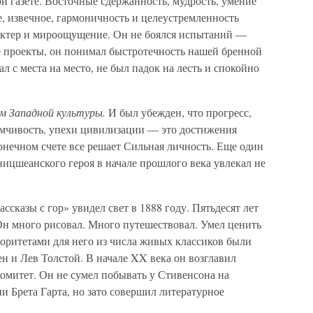
ой газете. Восточные сдержанность, мудрость, умение
, извечное, гармоничность и целеустремленность
актер и мироощущение. Он не боялся испытаний —
е проекты, он понимал быстротечность нашей бренной
 с места на место, не был падок на лесть и спокойно
ом Западной культуры.
И был убежден, что прогресс,
мчивость, упехи цивилизации — это достижения
конечном счете все решает Сильная личность. Еще один
ницшеанского героя в начале прошлого века увлекал не
сказы с гор» увидел свет в 1888 году. Пятьдесят лет
Он много рисовал. Много путешествовал. Умел ценить
оритетами для него из числа живых классиков были
ен и Лев Толстой. В начале XX века он возглавил
митет. Он не сумел побывать у Стивенсона на
и Брета Гарта, но зато совершил литературное