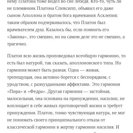
нему Платона тоже видел во сне лебедя. Кто-то, чуть ли
не племянник Платона Спевсипп, объявил его даже
сыном Аполлона и братом бога врачевания Асклепия:
таким образом подчеркивалось, что Платон был
врачевателем душ. Казалось бы, если помнить его
«Законы», это смешно, но на самом деле это не смешно, а
трагично.
Платон всю жизнь проповедовал всеобщую гармонию, то
есть был натурой, так сказать, аполлоновского типа. Но
гармония может быть разная. Одна — живая,
трепещущая, она активно борется с беспорядком, с
уродством, с разнузданными аффектами. Это гармония
«Пира» и «Федра». Другая гармония — застойная,
малосильная, она основана на принуждении, насилии, не
воплощает в себе живых противоречий жизни и требует
принуждения. Платон, тонко чувствующая натура, не мог
не понимать своего принципиального отказа от
классической гармонии в жертву гармонии насилия. И