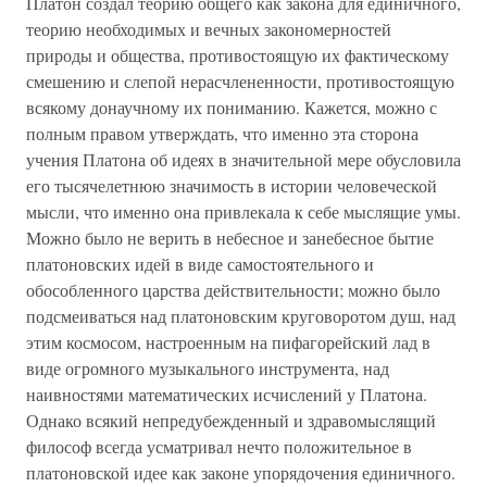
Платон создал теорию общего как закона для единичного,
теорию необходимых и вечных закономерностей
природы и общества, противостоящую их фактическому
смешению и слепой нерасчлененности, противостоящую
всякому донаучному их пониманию. Кажется, можно с
полным правом утверждать, что именно эта сторона
учения Платона об идеях в значительной мере обусловила
его тысячелетнюю значимость в истории человеческой
мысли, что именно она привлекала к себе мыслящие умы.
Можно было не верить в небесное и занебесное бытие
платоновских идей в виде самостоятельного и
обособленного царства действительности; можно было
подсмеиваться над платоновским круговоротом душ, над
этим космосом, настроенным на пифагорейский лад в
виде огромного музыкального инструмента, над
наивностями математических исчислений у Платона.
Однако всякий непредубежденный и здравомыслящий
философ всегда усматривал нечто положительное в
платоновской идее как законе упорядочения единичного.