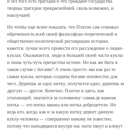
и без того есть трагедия и что граждане государства
творцы трагедии прекраснейшей, сколь возможно, и
наилучшей.
Но чтобы еще яснее показать, что Платон сам сознавал
обреченность всей своей философско-теоретической и
общественно-политической реставрации истории,
кажется, лучше всего привести его рассуждение о людях-
куклах. Оказывается, люди в большей своей части куклы
и лишь чуть-чуть причастны истине. Но как же быть в
таком случае с богами? А очень просто: мы как раз те
самые куклы, которые созданы богами неизвестно для
чего. Дернешь за одну нитку, получится одно, дернешь за
другую — другое. Конечно, Платон и здесь, как
утопающий, хватается за соломинку: самая-де важная
нитка — это нитка закона или нитка добродетели. Но
ведь кто, когда, как и за какую нитку дернет данную
куклу-человека — совершенно никому не известно,
потому что находящиеся внутри нас нити тянут и влекут