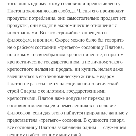
того, лишь одному этому сословию и предоставлена у
Платона экономическая свобода. Члены его производят
продукты потребления, они самостоятельно продают эти
продукты, они входят в экономические отношения с
иностранцами. Все это строжайше запрещено и
философам, и воинам. Скорее можно было бы говорить
не о рабском состоянии «третьего» сословия у Платона,
но о каком-то своеобразном крепостничестве, и притом
крепостничестве государственном, а не личном; такого
крепостного нельзя ни продать, ни купить, нельзя даже
вмешиваться в его экономическую жизнь. Недаром
Платон не раз ссылается на социально-политический
строй Спарты с ее илотами, государственными
крепостными. Платон даже допускает переход из
сословия земледельцев и ремесленников в сословие
философов, если для этого найдутся природные данные у
представителя «третьего» сословия. В сущности говоря,
все сословия у Платона закабалены одним — служением
вечному и абсолютному миру идей.