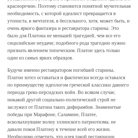
красноречию. Поэтому становится понятной мучительная
необходимость, с которой идеалист превращается в
утописта, в мечтателя, в бессильного, хотя, может быть, и
очень яркого фантазера и реставратора старины. Это
было для Платона не меньшей трагедией, чем все его
сицилийские неудачи; подобного рода трагедию нужно
признать явлением типическим. Платон здесь только
один из самых ярких образцов.
Будучи именно реставратором погибшей старины,
Платон хотел оставаться и фактически всегда оставался
по преимуществу идеологом греческой классики давнего
периода греко-персидских войн. Во всяком случае,
никакой другой социально-политический строй не
заслужил от Платона таких дифирамбов. Знаменитые
победы при Марафоне, Саламине, Платее,
всколыхнувшие волну эллинского патриотизма, не
давали покоя Платону в течение всей его жизни.
Необходимо отметить, что идея такой реставрации