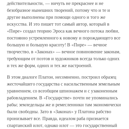
действительности, — ничуть не прекраснее и не
безобразное нынешних творений, потому что и те и
другие выполнены при помощи одного и того же
искусства. И это пишет тот самый автор, который в
«Пире» создал теорию Эроса как вечного потока любви,
постоянно устремленного к новому и порождающего все
большую и большую красоту! В «Пире» — вечное
творчество, в «Законах» — вечное повиновение законам,
требующим от поэтов и художников всегда только одних
и тех же форм, одних и тех же настроений.
В этом диалоге Платон, несомненно, построил образец
жесточайшего государства с насильственным земельным
уравнением, со всеобщим шпионажем и с узаконенным
рабовладением. В «Государстве» почти не упоминались
рабы; земледельцы же и ремесленники там экономически
были свободны. Зато в «Законах» у Платона рабство
пронизывает все. Правда, идеалом раба признается
спартанский илот, однако илот — это государственный