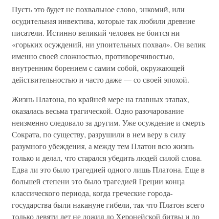
Пусть это будет не похвальное слово, энкомий, или
осудительная инвектива, которые так любили древние
писатели. Истинно великий человек не боится ни
«горьких осуждений, ни упоительных похвал». Он велик
именно своей сложностью, противоречивостью,
внутренним борением с самим собой, окружающей
действительностью и часто даже — со своей эпохой.
Жизнь Платона, по крайней мере на главных этапах,
оказалась весьма трагической. Одно разочарование
неизменно следовало за другим. Уже осуждение и смерть
Сократа, по существу, разрушили в нем веру в силу
разумного убеждения, а между тем Платон всю жизнь
только и делал, что старался убедить людей силой слова.
Едва ли это было трагедией одного лишь Платона. Еще в
большей степени это было трагедией Греции конца
классического периода, когда греческие города-
государства были накануне гибели, так что Платон всего
только девяти лет не дожил до Херонейской битвы и до