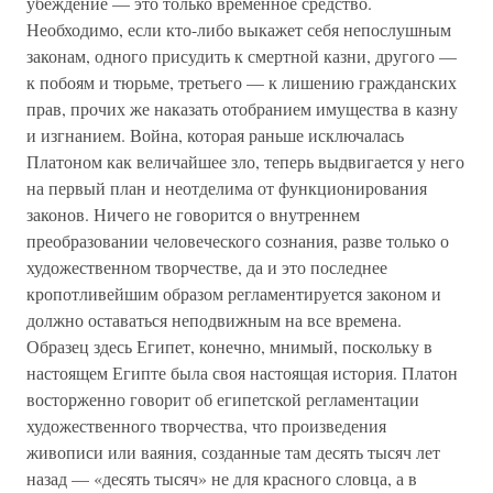
убеждение — это только временное средство.
Необходимо, если кто-либо выкажет себя непослушным
законам, одного присудить к смертной казни, другого —
к побоям и тюрьме, третьего — к лишению гражданских
прав, прочих же наказать отобранием имущества в казну
и изгнанием. Война, которая раньше исключалась
Платоном как величайшее зло, теперь выдвигается у него
на первый план и неотделима от функционирования
законов. Ничего не говорится о внутреннем
преобразовании человеческого сознания, разве только о
художественном творчестве, да и это последнее
кропотливейшим образом регламентируется законом и
должно оставаться неподвижным на все времена.
Образец здесь Египет, конечно, мнимый, поскольку в
настоящем Египте была своя настоящая история. Платон
восторженно говорит об египетской регламентации
художественного творчества, что произведения
живописи или ваяния, созданные там десять тысяч лет
назад — «десять тысяч» не для красного словца, а в