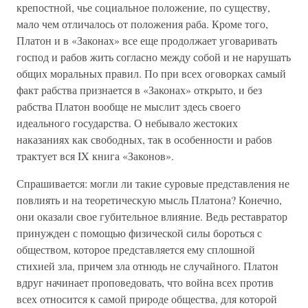
крепостной, чье социальное положение, по существу,
мало чем отличалось от положения раба. Кроме того,
Платон и в «Законах» все еще продолжает уговаривать
господ и рабов жить согласно между собой и не нарушать
общих моральных правил. По при всех оговорках самый
факт рабства признается в «Законах» открыто, и без
рабства Платон вообще не мыслит здесь своего
идеального государства. О небывало жестоких
наказаниях как свободных, так в особенности и рабов
трактует вся IX книга «Законов».
Спрашивается: могли ли такие суровые представления не
повлиять и на теоретическую мысль Платона? Конечно,
они оказали свое губительное влияние. Ведь реставратор
принужден с помощью физической силы бороться с
обществом, которое представляется ему сплошной
стихией зла, причем зла отнюдь не случайного. Платон
вдруг начинает проповедовать, что война всех против
всех относится к самой природе общества, для которой