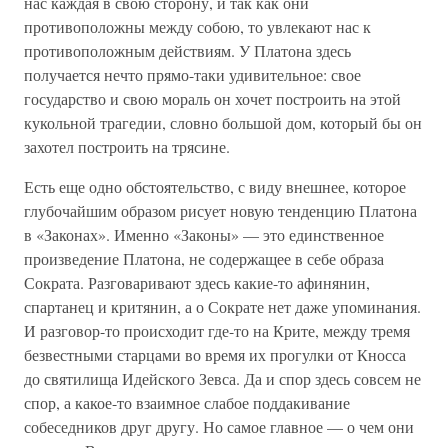
нас каждая в свою сторону, и так как они
противоположны между собою, то увлекают нас к
противоположным действиям. У Платона здесь
получается нечто прямо-таки удивительное: свое
государство и свою мораль он хочет построить на этой
кукольной трагедии, словно большой дом, который бы он
захотел построить на трясине.
Есть еще одно обстоятельство, с виду внешнее, которое
глубочайшим образом рисует новую тенденцию Платона
в «Законах». Именно «Законы» — это единственное
произведение Платона, не содержащее в себе образа
Сократа. Разговаривают здесь какие-то афинянин,
спартанец и критянин, а о Сократе нет даже упоминания.
И разговор-то происходит где-то на Крите, между тремя
безвестными старцами во время их прогулки от Кносса
до святилища Идейского Зевса. Да и спор здесь совсем не
спор, а какое-то взаимное слабое поддакивание
собеседников друг другу. Но самое главное — о чем они