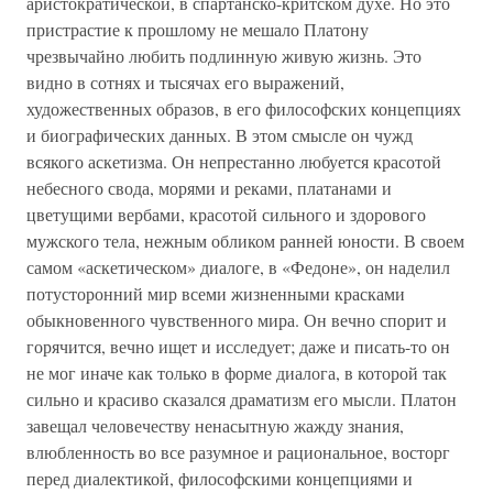
аристократической, в спартанско-критском духе. Но это
пристрастие к прошлому не мешало Платону
чрезвычайно любить подлинную живую жизнь. Это
видно в сотнях и тысячах его выражений,
художественных образов, в его философских концепциях
и биографических данных. В этом смысле он чужд
всякого аскетизма. Он непрестанно любуется красотой
небесного свода, морями и реками, платанами и
цветущими вербами, красотой сильного и здорового
мужского тела, нежным обликом ранней юности. В своем
самом «аскетическом» диалоге, в «Федоне», он наделил
потусторонний мир всеми жизненными красками
обыкновенного чувственного мира. Он вечно спорит и
горячится, вечно ищет и исследует; даже и писать-то он
не мог иначе как только в форме диалога, в которой так
сильно и красиво сказался драматизм его мысли. Платон
завещал человечеству ненасытную жажду знания,
влюбленность во все разумное и рациональное, восторг
перед диалектикой, философскими концепциями и