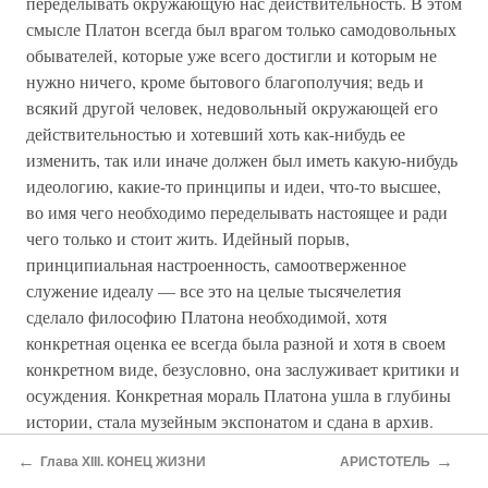
переделывать окружающую нас действительность. В этом
смысле Платон всегда был врагом только самодовольных
обывателей, которые уже всего достигли и которым не
нужно ничего, кроме бытового благополучия; ведь и
всякий другой человек, недовольный окружающей его
действительностью и хотевший хоть как-нибудь ее
изменить, так или иначе должен был иметь какую-нибудь
идеологию, какие-то принципы и идеи, что-то высшее,
во имя чего необходимо переделывать настоящее и ради
чего только и стоит жить. Идейный порыв,
принципиальная настроенность, самоотверженное
служение идеалу — все это на целые тысячелетия
сделало философию Платона необходимой, хотя
конкретная оценка ее всегда была разной и хотя в своем
конкретном виде, безусловно, она заслуживает критики и
осуждения. Конкретная мораль Платона ушла в глубины
истории, стала музейным экспонатом и сдана в архив.
Однако идейность, необходимость которой отстаивал
←
→
Глава XIII. КОНЕЦ ЖИЗНИ
АРИСТОТЕЛЬ
Платон, никогда не умирала.