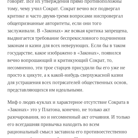
говорят. Все их утверждения прямо противоположны
тому, чему учил Сократ. Сократ вечно все подвергал
критике и часто двумя-тремя вопросами ниспровергал
общепризнанные авторитеты, если они того
заслуживали. В «Законах» же всякая критика запрещена,
выдвигается требование беспрекословного подчинения
законам и казни для всех неверующих. Если бы в таком
государстве, какое изображено в «Законах», появился
вечно вопрошающий и критикующий Сократ, то,
несомненно, эти трое старцев присудили бы его уже не
просто к цикуте, а к какой-нибудь сверхужасной казни
для устрашения всех потрясателей общественных основ,
представляющихся им идеальными.
Миф о людях-куклах и характерное отсутствие Сократа в
«Законах» это у Платона, конечно, не только акт
разочарования, но и несомненный акт отчаяния. И только
его всегдашняя привычка находить во всем
рациональный смысл заставила его противоестественно