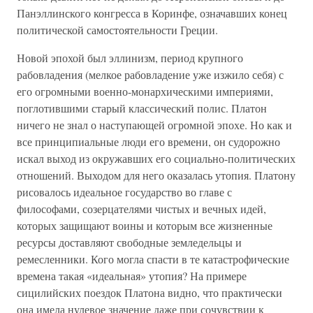
Панэллинского конгресса в Коринфе, означавших конец
политической самостоятельности Греции.
Новой эпохой был эллинизм, период крупного
рабовладения (мелкое рабовладение уже изжило себя) с
его огромными военно-монархическими империями,
поглотившими старый классический полис. Платон
ничего не знал о наступающей огромной эпохе. Но как и
все принципиальные люди его времени, он судорожно
искал выход из окружавших его социально-политических
отношений. Выходом для него оказалась утопия. Платону
рисовалось идеальное государство во главе с
философами, созерцателями чистых и вечных идей,
которых защищают воины и которым все жизненные
ресурсы доставляют свободные земледельцы и
ремесленники. Кого могла спасти в те катастрофические
времена такая «идеальная» утопия? На примере
сицилийских поездок Платона видно, что практически
она имела нулевое значение даже при сочувствии к