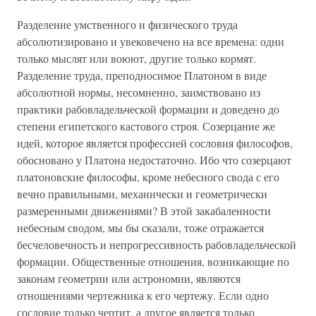
Разделение умственного и физического труда
абсолютизировано и увековечено на все времена: одни
только мыслят или воюют, другие только кормят.
Разделение труда, преподносимое Платоном в виде
абсолютной нормы, несомненно, заимствовано из
практики рабовладельческой формации и доведено до
степени египетского кастового строя. Созерцание же
идей, которое является профессией сословия философов,
обосновано у Платона недостаточно. Ибо что созерцают
платоновские философы, кроме небесного свода с его
вечно правильными, механически и геометрически
размеренными движениями? В этой закабаленности
небесным сводом, мы бы сказали, тоже отражается
бесчеловечность и непрогрессивность рабовладельческой
формации. Общественные отношения, возникающие по
законам геометрии или астрономии, являются
отношениями чертежника к его чертежу. Если одно
сословие только чертит, а другое является только