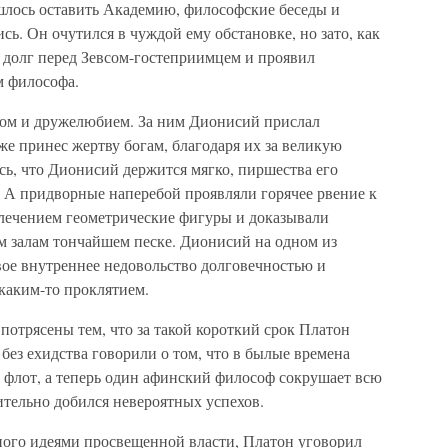
ишлось оставить Академию, философские беседы и
сь. Он очутился в чуждой ему обстановке, но зато, как
 долг перед Зевсом-гостеприимцем и проявил
м философа.
том и дружелюбием. За ним Дионисий прислал
е принес жертву богам, благодаря их за великую
сь, что Дионисий держится мягко, пиршества его
. А придворные наперебой проявляли горячее рвение к
влечением геометрические фигуры и доказывали
 залам тончайшем песке. Дионисий на одном из
вое внутреннее недовольство долговечностью и
каким-то проклятием.
отрясены тем, что за такой короткий срок Платон
 без ехидства говорили о том, что в былые времена
флот, а теперь один афинский философ сокрушает всю
тельно добился невероятных успехов.
ного идеями просвещенной власти, Платон уговорил