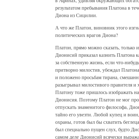
в Афинах, удивляя окружающих богат
результатом пребывания Платона в теч
Диона из Сицилии.
А что же Платон, виновник этого изг
политических врагов Диона?
Платон, прямо можно сказать, только и
Дионисий приказал казнить Платона ка
за собственную жизнь, если что-нибу
притворно милостив, убеждал Платона 
и положено просьбам тирана, смешанн
разыгрывал милостивого правителя и х
Платону тоже пришлось изображать наи
Дионисия. Поэтому Платон не мог проти
отпускать знаменитого философа, Дион
тайно его увезти. Любой купец и воин,
охраны, готов был бы схватить беглец
был специально пущен слух, будто Ди
самом деле Дионисий всячески выражал