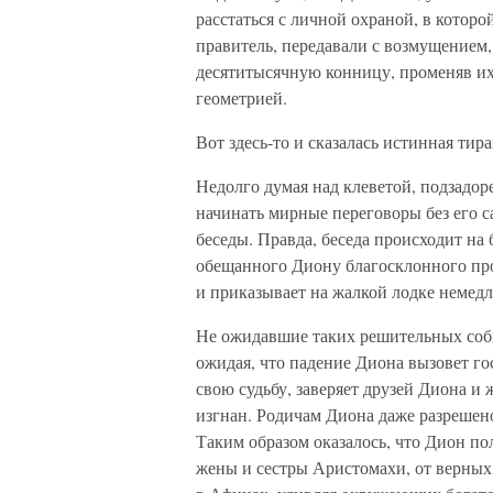
расстаться с личной охраной, в которо
правитель, передавали с возмущением,
десятитысячную конницу, променяв их
геометрией.
Вот здесь-то и сказалась истинная ти
Недолго думая над клеветой, подзадо
начинать мирные переговоры без его 
беседы. Правда, беседа происходит на
обещанного Диону благосклонного пр
и приказывает на жалкой лодке немедл
Не ожидавшие таких решительных собы
ожидая, что падение Диона вызовет го
свою судьбу, заверяет друзей Диона и 
изгнан. Родичам Диона даже разрешено
Таким образом оказалось, что Дион пол
жены и сестры Аристомахи, от верных 