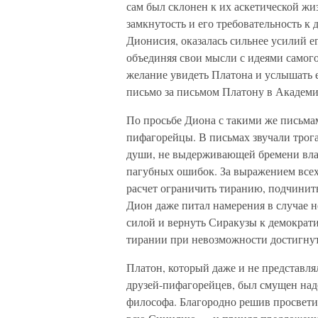
сам был склонен к их аскетической жи
замкнутость и его требовательность к
Дионисия, оказалась сильнее усилий е
объединяя свои мысли с идеями самого
желание увидеть Платона и услышать е
письмо за письмом Платону в Академ
По просьбе Диона с такими же письма
пифагорейцы. В письмах звучали трог
души, не выдерживающей бремени влас
пагубных ошибок. За выражением всех
расчет ограничить тиранию, подчинить
Дион даже питал намерения в случае н
силой и вернуть Сиракузы к демократи
тирании при невозможности достигнут
Платон, который даже и не представля
друзей-пифагорейцев, был смущен над
философа. Благородно решив просветит