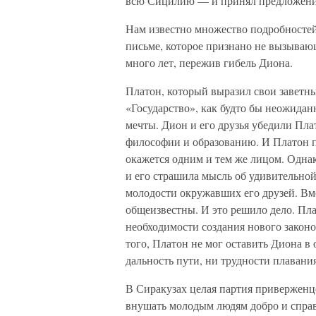
всю Сицилию — и принял предложени
Нам известно множество подробностей
письме, которое признано не вызываю
много лет, пережив гибель Диона.
Платон, который выразил свои заветн
«Государство», как будто бы неожидан
мечты. Дион и его друзья убедили Пла
философии и образованию. И Платон п
окажется одним и тем же лицом. Однак
и его страшила мысль об удивительной
молодости окружавших его друзей. Вме
общеизвестны. И это решило дело. Пла
необходимости создания нового законо
того, Платон не мог оставить Диона в
дальность пути, ни трудности плаван
В Сиракузах целая партия приверженц
внушать молодым людям добро и справ