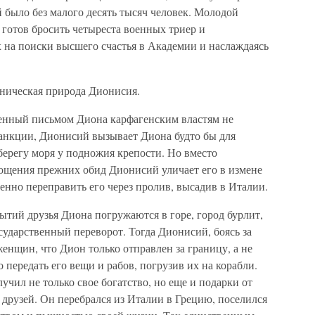
й было без малого десять тысяч человек. Молодой
 готов бросить четыреста военных триер и
 на поиски высшего счастья в Академии и наслаждаясь
раническая природа Дионисия.
ренный письмом Диона карфагенским властям не
санкции, Дионисий вызывает Диона будто бы для
 берегу моря у подножия крепости. Но вместо
ощения прежних обид Дионисий уличает его в измене
енно переправить его через пролив, высадив в Италии.
тий друзья Диона погружаются в горе, город бурлит,
сударственный переворот. Тогда Дионисий, боясь за
женщин, что Дион только отправлен за границу, а не
 передать его вещи и рабов, погрузив их на корабли.
учил не только свое богатство, но еще и подарки от
друзей. Он перебрался из Италии в Грецию, поселился