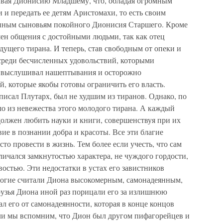
ывая Дионисию Младшему, что, обладая огромным
 и передать ее детям Аристомахи, то есть своим
нным сыновьям покойного Дионисия Старшего. Кроме
шен общения с достойными людьми, так как отец
дущего тирана. И теперь, став свободным от опеки и
 среди бесчисленных удовольствий, которыми
о выслушивал нашептывания и осторожно
й, которые якобы готовы ограничить его власть.
исал Плутарх, был не худшим из тиранов. Однако, по
о из невежества этого молодого тирана. А каждый
должен любить науки и книги, совершенствуя при их
ие в познании добра и красоты. Все эти благие
о провести в жизнь. Тем более если учесть, что сам
ичался замкнутостью характера, не чуждого гордости,
стью. Эти недостатки в устах его завистников
ногие считали Диона высокомерным, самонадеянным,
узья Диона иной раз порицали его за излишнюю
ал его от самонадеянности, которая в конце концов
сли мы вспомним, что Дион был другом пифагорейцев и