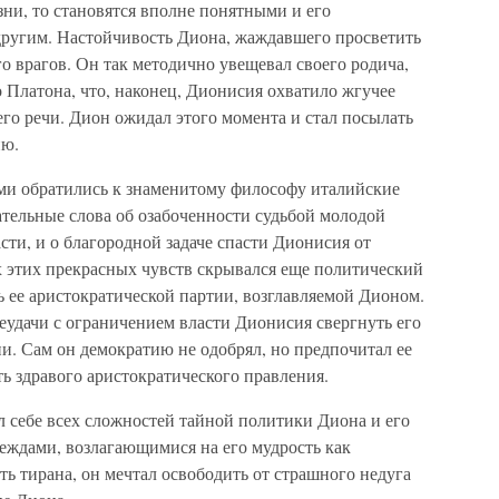
зни, то становятся вполне понятными и его
 другим. Настойчивость Диона, жаждавшего просветить
го врагов. Он так методично увещевал своего родича,
 Платона, что, наконец, Дионисия охватило жгучее
го речи. Дион ожидал этого момента и стал посылать
ию.
ми обратились к знаменитому философу италийские
ательные слова об озабоченности судьбой молодой
ти, и о благородной задаче спасти Дионисия от
 этих прекрасных чувств скрывался еще политический
 ее аристократической партии, возглавляемой Дионом.
еудачи с ограничением власти Дионисия свергнуть его
и. Сам он демократию не одобрял, но предпочитал ее
ь здравого аристократического правления.
л себе всех сложностей тайной политики Диона и его
еждами, возлагающимися на его мудрость как
ь тирана, он мечтал освободить от страшного недуга