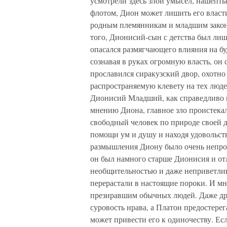
усмотрели здесь злой умысел, нашепт
флотом, Дион может лишить его власти
родным племянникам и младшим зако
того, Дионисий-сын с детства был ли
опасался размягчающего влияния на бу
сознавая в руках огромную власть, он
прославился сиракузский двор, охотн
распространяемую клевету на тех люде
Дионисий Младший, как справедливо п
мнению Диона, главное зло проистекал
свободный человек по природе своей 
помощи ум и душу и находя удовольств
размышления Диону было очень непрост
он был намного старше Дионисия и отл
необщительностью и даже неприветливо
перерастали в настоящие пороки. И м
презиравшим обычных людей. Даже др
суровость нрава, а Платон предостерег
может привести его к одиночеству. Е