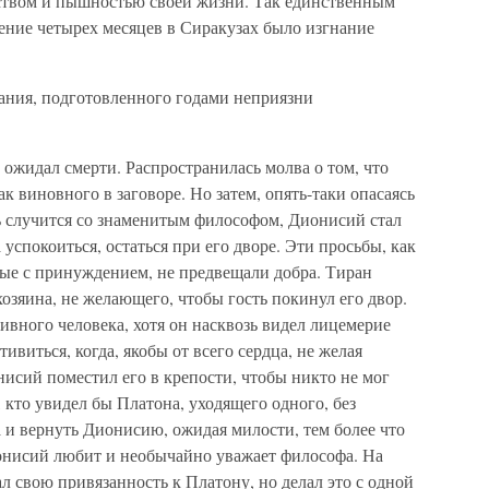
ством и пышностью своей жизни. Так единственным
ение четырех месяцев в Сиракузах было изгнание
нания, подготовленного годами неприязни
 ожидал смерти. Распространилась молва о том, что
к виновного в заговоре. Но затем, опять-таки опасаясь
дь случится со знаменитым философом, Дионисий стал
успокоиться, остаться при его дворе. Эти просьбы, как
ые с принуждением, не предвещали добра. Тиран
озяина, не желающего, чтобы гость покинул его двор.
вного человека, хотя он насквозь видел лицемерие
виться, когда, якобы от всего сердца, не желая
исий поместил его в крепости, чтобы никто не мог
 кто увидел бы Платона, уходящего одного, без
а и вернуть Дионисию, ожидая милости, тем более что
онисий любит и необычайно уважает философа. На
 свою привязанность к Платону, но делал это с одной