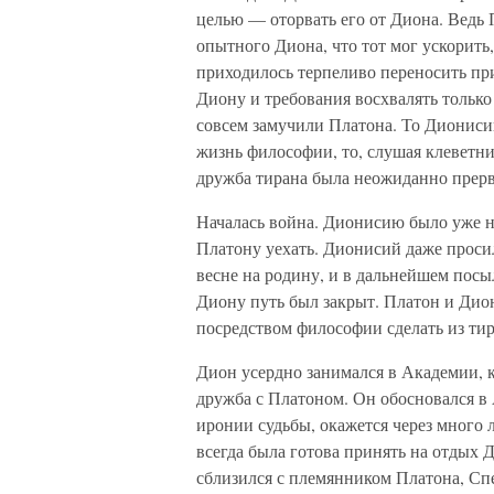
целью — оторвать его от Диона. Ведь 
опытного Диона, что тот мог ускорить,
приходилось терпеливо переносить пр
Диону и требования восхвалять тольк
совсем замучили Платона. То Диониси
жизнь философии, то, слушая клеветни
дружба тирана была неожиданно прерв
Началась война. Дионисию было уже н
Платону уехать. Дионисий даже проси
весне на родину, и в дальнейшем пос
Диону путь был закрыт. Платон и Дио
посредством философии сделать из тир
Дион усердно занимался в Академии, 
дружба с Платоном. Он обосновался в 
иронии судьбы, окажется через много л
всегда была готова принять на отдых 
сблизился с племянником Платона, С