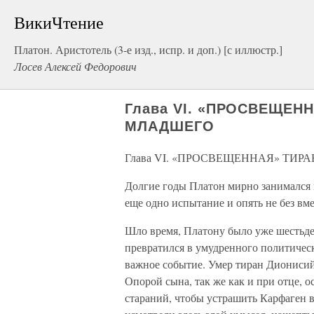
ВикиЧтение
Платон. Аристотель (3-е изд., испр. и доп.) [с иллюстр.]
Лосев Алексей Федорович
Глава VI. «ПРОСВЕЩЕН
МЛАДШЕГО
Глава VI. «ПРОСВЕЩЕННАЯ» ТИ
Долгие годы Платон мирно занимался 
еще одно испытание и опять не без вм
Шло время, Платону было уже шестьде
превратился в умудренного политическ
важное событие. Умер тиран Дионисий,
Опорой сына, так же как и при отце, о
стараний, чтобы устрашить Карфаген 