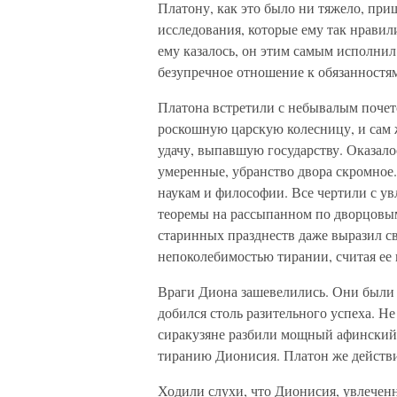
Платону, как это было ни тяжело, пр
исследования, которые ему так нравили
ему казалось, он этим самым исполнил
безупречное отношение к обязанностя
Платона встретили с небывалым поче
роскошную царскую колесницу, и сам ж
удачу, выпавшую государству. Оказало
умеренные, убранство двора скромное
наукам и философии. Все чертили с у
теоремы на рассыпанном по дворцовым
старинных празднеств даже выразил с
непоколебимостью тирании, считая ее 
Враги Диона зашевелились. Они были п
добился столь разительного успеха. Не
сиракузяне разбили мощный афинский 
тиранию Дионисия. Платон же действи
Ходили слухи, что Дионисия, увлечен