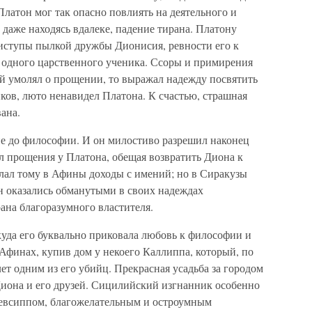
Платон мог так опасно повлиять на деятельного и
 даже находясь вдалеке, падение тирана. Платону
иступы пылкой дружбы Дионисия, ревности его к
о одного царственного ученика. Ссоры и примирения
й умолял о прощении, то выражал надежду посвятить
ков, люто ненавидел Платона. К счастью, страшная
ана.
е до философии. И он милостиво разрешил наконец
л прощения у Платона, обещая возвратить Диона к
ылал тому в Афины доходы с имений; но в Сиракузы
н оказались обманутыми в своих надеждах
ана благоразумного властителя.
куда его буквально приковала любовь к философии и
Афинах, купив дом у некоего Каллиппа, который, по
ет одним из его убийц. Прекрасная усадьба за городом
Диона и его друзей. Сицилийский изгнанник особенно
певсиппом, благожелательным и остроумным