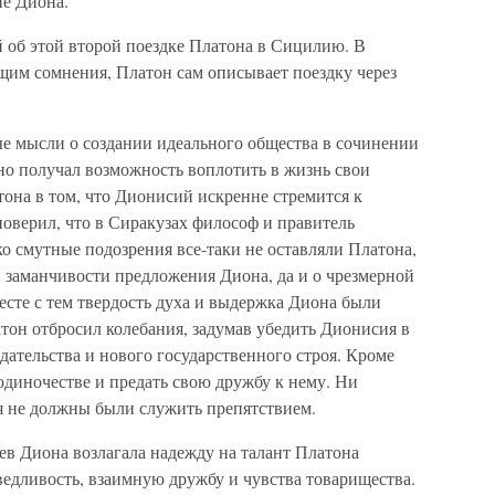
е Диона.
 об этой второй поездке Платона в Сицилию. В
щим сомнения, Платон сам описывает поездку через
ые мысли о создании идеального общества в сочинении
но получал возможность воплотить в жизнь свои
тона в том, что Дионисий искренне стремится к
оверил, что в Сиракузах философ и правитель
о смутные подозрения все-таки не оставляли Платона,
 заманчивости предложения Диона, да и о чрезмерной
сте с тем твердость духа и выдержка Диона были
тон отбросил колебания, задумав убедить Дионисия в
дательства и нового государственного строя. Кроме
 одиночестве и предать свою дружбу к нему. Ни
ия не должны были служить препятствием.
ев Диона возлагала надежду на талант Платона
едливость, взаимную дружбу и чувства товарищества.