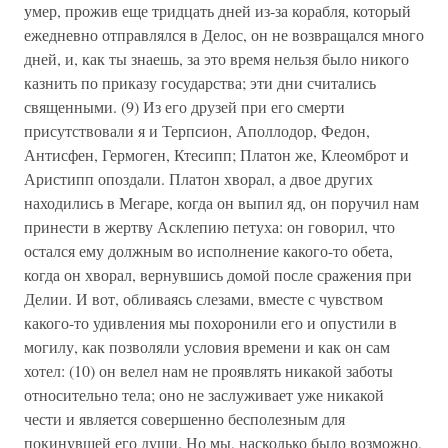
умер, прожив еще тридцать дней из-за корабля, который
ежедневно отправлялся в Делос, он не возвращался много
дней, и, как ты знаешь, за это время нельзя было никого
казнить по приказу государства; эти дни считались
священными. (9) Из его друзей при его смерти
присутствовали я и Терпсион, Аполлодор, Федон,
Антисфен, Гермоген, Ктесипп; Платон же, Клеомброт и
Аристипп опоздали. Платон хворал, а двое других
находились в Мегаре, когда он выпил яд, он поручил нам
принести в жертву Асклепию петуха: он говорил, что
остался ему должным во исполнение какого-то обета,
когда он хворал, вернувшись домой после сражения при
Делии. И вот, обливаясь слезами, вместе с чувством
какого-то удивления мы похоронили его и опустили в
могилу, как позволяли условия времени и как он сам
хотел: (10) он велел нам не проявлять никакой заботы
относительно тела; оно не заслуживает уже никакой
чести и является совершенно бесполезным для
покинувшей его души. Но мы, насколько было возможно,