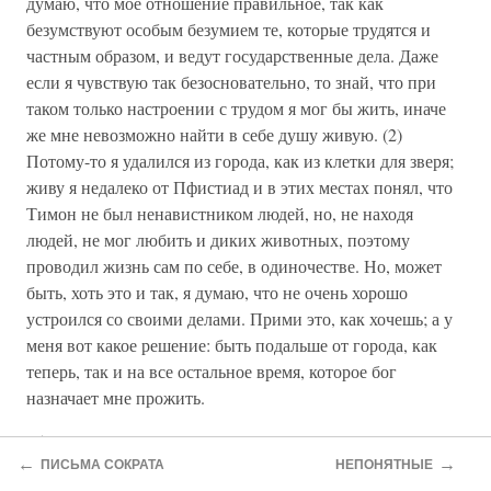
думаю, что мое отношение правильное, так как
безумствуют особым безумием те, которые трудятся и
частным образом, и ведут государственные дела. Даже
если я чувствую так безосновательно, то знай, что при
таком только настроении с трудом я мог бы жить, иначе
же мне невозможно найти в себе душу живую. (2)
Потому-то я удалился из города, как из клетки для зверя;
живу я недалеко от Пфистиад и в этих местах понял, что
Тимон не был ненавистником людей, но, не находя
людей, не мог любить и диких животных, поэтому
проводил жизнь сам по себе, в одиночестве. Но, может
быть, хоть это и так, я думаю, что не очень хорошо
устроился со своими делами. Прими это, как хочешь; а у
меня вот какое решение: быть подальше от города, как
теперь, так и на все остальное время, которое бог
назначает мне прожить.
25.? — ПЛАТОНУ
←
→
ПИСЬМА СОКРАТА
НЕПОНЯТНЫЕ
Кринис, который имеет от меня письмо, уже издавна