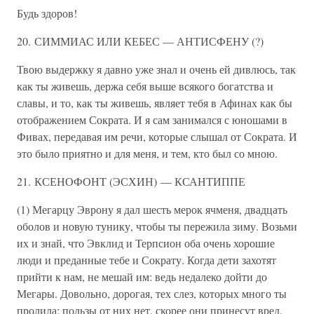
Будь здоров!
20. СИММИАС ИЛИ КЕБЕС — АНТИСФЕНУ (?)
Твою выдержку я давно уже знал и очень ей дивлюсь, так
как ты живешь, держа себя выше всякого богатства и
славы, и то, как ты живешь, являет тебя в Афинах как бы
отображением Сократа. И я сам занимался с юношами в
Фивах, передавая им речи, которые слышал от Сократа. И
это было приятно и для меня, и тем, кто был со мною.
21. КСЕНОФОНТ (ЭСХИН) — КСАНТИППЕ
(1) Мегарцу Эврону я дал шесть мерок ячменя, двадцать
оболов и новую тунику, чтобы ты пережила зиму. Возьми
их и знай, что Эвклид и Терпсион оба очень хорошие
люди и преданные тебе и Сократу. Когда дети захотят
прийти к нам, не мешай им: ведь недалеко дойти до
Мегары. Довольно, дорогая, тех слез, которых много ты
пролила: пользы от них нет, скорее они принесут вред.