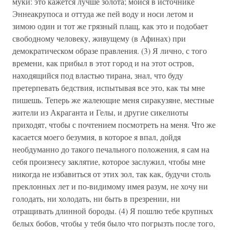
муки: это кажется лучше золота; мойся в источнике
Эннеакрупоса и оттуда же пей воду и носи летом и
зимою один и тот же грязный плащ, как это и подобает
свободному человеку, живущему (в Афинах) при
демократическом образе правления. (3) Я лично, с того
времени, как прибыл в этот город и на этот остров,
находящийся под властью тирана, знал, что буду
претерпевать бедствия, испытывая все это, как ты мне
пишешь. Теперь же жалеющие меня сиракузяне, местные
жители из Акраганта и Гелы, и другие сикелиоты
приходят, чтобы с почтением посмотреть на меня. Что же
касается моего безумия, в которое я впал, дойдя
необдуманно до такого печального положения, я сам на
себя произнесу заклятие, которое заслужил, чтобы мне
никогда не избавиться от этих зол, так как, будучи столь
преклонных лет и по-видимому имея разум, не хочу ни
голодать, ни холодать, ни быть в презрении, ни
отращивать длинной бороды. (4) Я пошлю тебе крупных
белых бобов, чтобы у тебя было что погрызть после того,