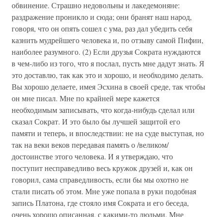
обвинение. Страшно недовольны и лакедемоняне:
раздражение проникло и сюда; они бранят наш народ,
говоря, что он опять сошел с ума, раз дал убедить себя
казнить мудрейшего человека и, по отзыву самой Пифии,
наиболее разумного. (2) Если друзья Сократа нуждаются
в чем-либо из того, что я послал, пусть мне дадут знать. Я
это доставлю, так как это и хорошо, и необходимо делать.
Вы хорошо делаете, имея Эсхина в своей среде, так чтобы
он мне писал. Мне по крайней мере кажется
необходимым записывать, что когда-нибудь сделал или
сказал Сократ. И это было бы лучшей защитой его
памяти и теперь, и впоследствии: не на суде выступая, но
так на веки веков передавая память о /великом/
достоинстве этого человека. И я утверждаю, что
поступит несправедливо весь кружок друзей и, как он
говорил, сама справедливость, если бы мы охотно не
стали писать об этом. Мне уже попала в руки подобная
запись Платона, где стояло имя Сократа и его беседа,
очень хорошо описанная, с какими-то людьми. Мне