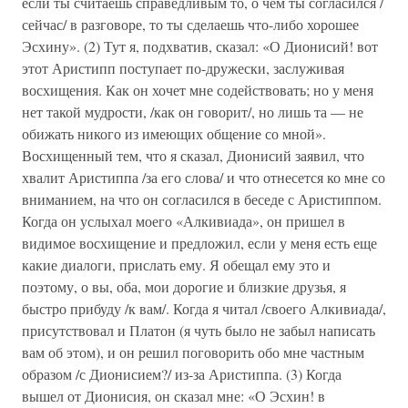
если ты считаешь справедливым то, о чем ты согласился /
сейчас/ в разговоре, то ты сделаешь что-либо хорошее
Эсхину». (2) Тут я, подхватив, сказал: «О Дионисий! вот
этот Аристипп поступает по-дружески, заслуживая
восхищения. Как он хочет мне содействовать; но у меня
нет такой мудрости, /как он говорит/, но лишь та — не
обижать никого из имеющих общение со мной».
Восхищенный тем, что я сказал, Дионисий заявил, что
хвалит Аристиппа /за его слова/ и что отнесется ко мне со
вниманием, на что он согласился в беседе с Аристиппом.
Когда он услыхал моего «Алкивиада», он пришел в
видимое восхищение и предложил, если у меня есть еще
какие диалоги, прислать ему. Я обещал ему это и
поэтому, о вы, оба, мои дорогие и близкие друзья, я
быстро прибуду /к вам/. Когда я читал /своего Алкивиада/,
присутствовал и Платон (я чуть было не забыл написать
вам об этом), и он решил поговорить обо мне частным
образом /с Дионисием?/ из-за Аристиппа. (3) Когда
вышел от Дионисия, он сказал мне: «О Эсхин! в