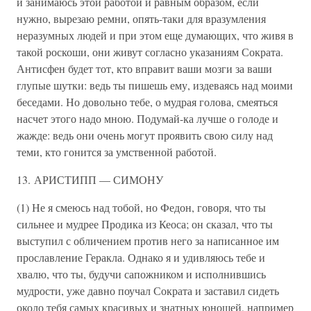
и занимаюсь этой работой и равным образом, если
нужно, вырезаю ремни, опять-таки для вразумления
неразумных людей и при этом еще думающих, что живя в
такой роскоши, они живут согласно указаниям Сократа.
Антисфен будет тот, кто вправит ваши мозги за ваши
глупые шутки: ведь ты пишешь ему, издеваясь над моими
беседами. Но довольно тебе, о мудрая голова, смеяться
насчет этого надо мною. Подумай-ка лучше о голоде и
жажде: ведь они очень могут проявить свою силу над
теми, кто гонится за умственной работой.
13. АРИСТИПП — СИМОНУ
(1) Не я смеюсь над тобой, но Федон, говоря, что ты
сильнее и мудрее Продика из Кеоса; он сказал, что ты
выступил с обличением против него за написанное им
прославление Геракла. Однако я и удивляюсь тебе и
хвалю, что ты, будучи сапожником и исполнившись
мудрости, уже давно поучал Сократа и заставил сидеть
около тебя самых красивых и знатных юношей, например