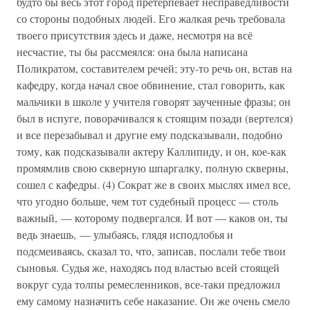
будто бы весь этот город претерпевает несправедливости
со стороны подобных людей. Его жалкая речь требовала
твоего присутствия здесь и даже, несмотря на всё
несчастие, ты бы рассмеялся: она была написана
Поликратом, составителем речей; эту-то речь он, встав на
кафедру, когда начал свое обвинение, стал говорить, как
мальчики в школе у учителя говорят заученные фразы; он
был в испуге, поворачивался к стоящим позади (вертелся)
и все перезабывал и другие ему подсказывали, подобно
тому, как подсказывали актеру Каллипиду, и он, кое-как
промямлив свою скверную шпаргалку, полную скверны,
сошел с кафедры. (4) Сократ же в своих мыслях имел все,
что угодно больше, чем тот судебный процесс — столь
важный, — которому подвергался. И вот — каков он, ты
ведь знаешь, — улыбаясь, глядя исподлобья и
подсмеиваясь, сказал то, что, записав, послали тебе твои
сыновья. Судья же, находясь под властью всей стоящей
вокруг суда толпы ремесленников, все-таки предложил
ему самому назначить себе наказание. Он же очень смело