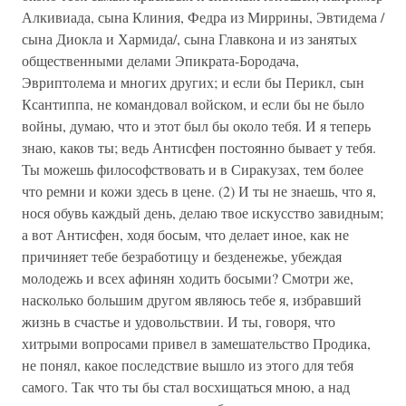
Алкивиада, сына Клиния, Федра из Миррины, Эвтидема /
сына Диокла и Хармида/, сына Главкона и из занятых
общественными делами Эпикрата-Бородача,
Эвриптолема и многих других; и если бы Перикл, сын
Ксантиппа, не командовал войском, и если бы не было
войны, думаю, что и этот был бы около тебя. И я теперь
знаю, каков ты; ведь Антисфен постоянно бывает у тебя.
Ты можешь философствовать и в Сиракузах, тем более
что ремни и кожи здесь в цене. (2) И ты не знаешь, что я,
нося обувь каждый день, делаю твое искусство завидным;
а вот Антисфен, ходя босым, что делает иное, как не
причиняет тебе безработицу и безденежье, убеждая
молодежь и всех афинян ходить босыми? Смотри же,
насколько большим другом являюсь тебе я, избравший
жизнь в счастье и удовольствии. И ты, говоря, что
хитрыми вопросами привел в замешательство Продика,
не понял, какое последствие вышло из этого для тебя
самого. Так что ты бы стал восхищаться мною, а над