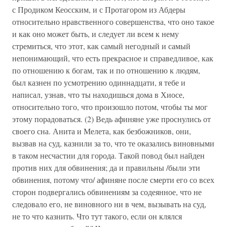
с Продиком Кеосским, и с Протагором из Абдеры
относительно нравственного совершенства, что оно такое
и как оно может быть, и следует ли всем к нему
стремиться, что этот, как самый негодный и самый
непонимающий, что есть прекрасное и справедливое, как
по отношению к богам, так и по отношению к людям,
был казнен по усмотрению одиннадцати, я тебе и
написал, узнав, что ты находишься дома в Хиосе,
относительно того, что произошло потом, чтобы ты мог
этому порадоваться. (2) Ведь афиняне уже проснулись от
своего сна. Анита и Мелета, как безбожников, они,
вызвав на суд, казнили за то, что те оказались виновными
в таком несчастии для города. Такой повод был найден
против них для обвинения; да и правильны /были эти
обвинения, потому что/ афиняне после смерти его со всех
сторон подвергались обвинениям за содеянное, что не
следовало его, не виновного ни в чем, вызывать на суд,
не то что казнить. Что тут такого, если он клялся