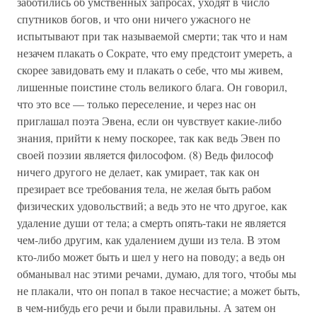
заботились об умственных запросах, уходят в число
спутников богов, и что они ничего ужасного не
испытывают при так называемой смерти; так что и нам
незачем плакать о Сократе, что ему предстоит умереть, а
скорее завидовать ему и плакать о себе, что мы живем,
лишенные поистине столь великого блага. Он говорил,
что это все — только переселение, и через нас он
приглашал поэта Эвена, если он чувствует какие-либо
знания, прийти к нему поскорее, так как ведь Эвен по
своей поэзии является философом. (8) Ведь философ
ничего другого не делает, как умирает, так как он
презирает все требования тела, не желая быть рабом
физических удовольствий; а ведь это не что другое, как
удаление души от тела; а смерть опять-таки не является
чем-либо другим, как удалением души из тела. В этом
кто-либо может быть и шел у него на поводу; а ведь он
обманывал нас этими речами, думаю, для того, чтобы мы
не плакали, что он попал в такое несчастие; а может быть,
в чем-нибудь его речи и были правильны. А затем он