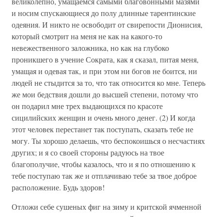
великолепно, умащаемся самыми благовонными мазями
и носим спускающиеся до полу длинные тарентинские
одеяния. И никто не освободит от свирепости Дионисия,
который смотрит на меня не как на какого-то
невежественного заложника, но как на глубоко
проникшего в учение Сократа, как я сказал, питая меня,
умащая и одевая так, и при этом ни богов не боится, ни
людей не стыдится за то, что так относится ко мне. Теперь
же мои бедствия дошли до высшей степени, потому что
он подарил мне трех выдающихся по красоте
сицилийских женщин и очень много денег. (2) И когда
этот человек перестанет так поступать, сказать тебе не
могу. Ты хорошо делаешь, что беспокоишься о несчастиях
других; и я со своей стороны радуюсь на твое
благополучие, чтобы казалось, что и я по отношению к
тебе поступаю так же и отплачиваю тебе за твое доброе
расположение. Будь здоров!
Отложи себе сушеных фиг на зиму и критской ячменной