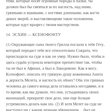
теми, которые носят огромные бороды и палки, ты
должен был бы смеяться за их наглость, над ними,
грязными и вшивыми, с ногтями длинными, как когти
диких зверей, и выставляющими такие положения,
которые идут вразрез с твоим мастерством.
14. ЭСХИН — КСЕНОФОНТУ
(1) Окружающие сына твоего Грилла послали к тебе Гету,
который передаст тебе все относительно Сократа, что
происходило на суде и как он умер. Нужно было, чтобы и
здесь судьба устроила некоторое препятствие так, чтобы
ты не был в Афинах, а был в Лакедемоне. Как я могу,
Ксенофонт, описать эту грязную душу кожевника Анита
и дерзость Мелета, и наглость их обоих? Оба эти грязных
человека до самого конца дела оставались негодяями, и в
то время, как мы думали, что они, устыдившись своих
махинаций, прекратят свое дело, они еще больше
устремились делать нам зло. (2) И хотя Мелет на суде не
выступил ни с каким личным обвинением… был он