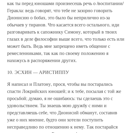
как ты перед юношами произнесешь речь о /воспитании/
Геракла: ведь говорят, что тебе не зазорно говорить
Дионисию о бобах, это было бы неприлично из-за
обычаев у тиранов. Что касается всего остального, иди
разговаривать к сапожнику Симону, который в твоих
глазах в деле философии выше всего, что только есть или
может быть. Ведь мне запрещено иметь общение с
ремесленниками, так как по своему положению я
нахожусь в распоряжении других.
10. ЭСХИН — АРИСТИППУ
Я написал и Платону, прося, чтобы вы постарались
спасти Локрийских юношей; и к тебе, посылая с той же
просьбой; думаю, я не ошибаюсь: ты сделаешь это с
удовольствием. Ты знаешь мою дружбу с ними и
представляешь себе, что Дионисий обманут, составив
уже о них мнение, будто они хотели поступить
несправедливо по отношению к нему. Так постарайся