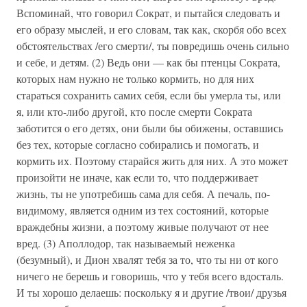
Вспоминай, что говорил Сократ, и пытайся следовать и
его образу мыслей, и его словам, так как, скорбя обо всех
обстоятельствах /его смерти/, ты повредишь очень сильно
и себе, и детям. (2) Ведь они — как бы птенцы Сократа,
которых нам нужно не только кормить, но для них
стараться сохранить самих себя, если бы умерла ты, или
я, или кто-либо другой, кто после смерти Сократа
заботится о его детях, они были бы обижены, оставшись
без тех, которые согласно собирались и помогать, и
кормить их. Поэтому старайся жить для них. А это может
произойти не иначе, как если то, что поддерживает
жизнь, ты не употребишь сама для себя. А печаль, по-
видимому, является одним из тех состояний, которые
враждебны жизни, а поэтому живые получают от нее
вред. (3) Аполлодор, так называемый неженка
(безумный), и Дион хвалят тебя за то, что ты ни от кого
ничего не берешь и говоришь, что у тебя всего вдосталь.
И ты хорошо делаешь: поскольку я и другие /твои/ друзья