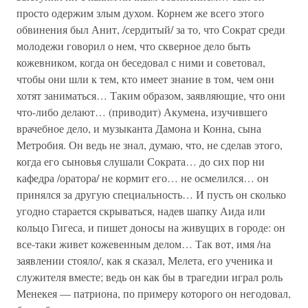
просто одержим злым духом. Корнем же всего этого
обвинения был Анит, /сердитый/ за то, что Сократ среди
молодежи говорил о нем, что скверное дело быть
кожевником, когда он беседовал с ними и советовал,
чтобы они шли к тем, кто имеет знание в том, чем они
хотят заниматься… Таким образом, заявляющие, что они
что-либо делают… (приводит) Акумена, изучившего
врачебное дело, и музыканта Дамона и Конна, сына
Метробия. Он ведь не знал, думаю, что, не сделав этого,
когда его сыновья слушали Сократа… до сих пор ни
кафедра /оратора/ не кормит его… не осмелился… он
принялся за другую специальность… И пусть он сколько
угодно старается скрываться, надев шапку Аида или
кольцо Гигеса, и пишет доносы на живущих в городе: он
все-таки живет кожевенным делом… Так вот, имя /на
заявлении стояло/, как я сказал, Мелета, его ученика и
служителя вместе; ведь он как бы в трагедии играл роль
Менекея — патриона, по примеру которого он негодовал,