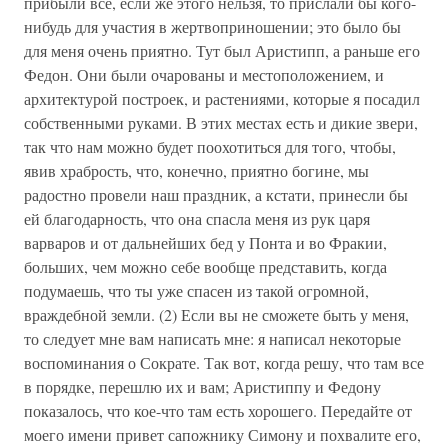
прибыли все, если же этого нельзя, то прислали бы кого-
нибудь для участия в жертвоприношении; это было бы
для меня очень приятно. Тут был Аристипп, а раньше его
Федон. Они были очарованы и местоположением, и
архитектурой построек, и растениями, которые я посадил
собственными руками. В этих местах есть и дикие звери,
так что нам можно будет поохотиться для того, чтобы,
явив храбрость, что, конечно, приятно богине, мы
радостно провели наш праздник, а кстати, принесли бы
ей благодарность, что она спасла меня из рук царя
варваров и от дальнейших бед у Понта и во Фракии,
больших, чем можно себе вообще представить, когда
подумаешь, что ты уже спасен из такой огромной,
враждебной земли. (2) Если вы не сможете быть у меня,
то следует мне вам написать мне: я написал некоторые
воспоминания о Сократе. Так вот, когда решу, что там все
в порядке, перешлю их и вам; Аристиппу и Федону
показалось, что кое-что там есть хорошего. Передайте от
моего имени привет сапожнику Симону и похвалите его,