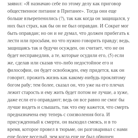
заявил: «Я назначаю себе по этому делу как приговор
общественное питание в Пританее». Тогда они еще
больше взъерепенились (?), так как когда он защищался, у
них был страх, как бы он не был оправдан. И Сократ мог
быть оправдан; но он и не думал, что должен прибегать к
лести или просьбам, но что нужно говорить правду; ведь,
защищаясь так и будучи осужден, он считает, что не он
будет несправедлив, а те, которые осудили его, (5) если
же, сделав или сказав что-либо недостойное его и
философии, он будет освобожден, ему придется, как он
говорит, прожить жизнь как какому-нибудь проклятому
богом рабу; тем более, сказал он, что уже на его плечах
лежит старость и ему жить будет потом не лучше, а хуже,
даже если его оправдают; ведь он все равно не смог бы
лучше видеть и слышать, так что ему кажется, что смерть
предназначена ему теперь с соизволения бога. И
присужденный к смерти, он выходил смеясь, и в то
время, которое провел в тюрьме, он разговаривал с нами
еще более веселый, чем когда еще не был обвинен