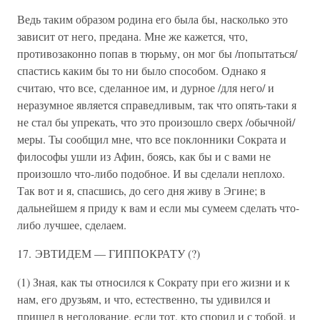
Ведь таким образом родина его была бы, насколько это
зависит от него, предана. Мне же кажется, что,
противозаконно попав в тюрьму, он мог бы /попытаться/
спастись каким бы то ни было способом. Однако я
считаю, что все, сделанное им, и дурное /для него/ и
неразумное является справедливым, так что опять-таки я
не стал бы упрекать, что это произошло сверх /обычной/
меры. Ты сообщил мне, что все поклонники Сократа и
философы ушли из Афин, боясь, как бы и с вами не
произошло что-либо подобное. И вы сделали неплохо.
Так вот и я, спасшись, до сего дня живу в Эгине; в
дальнейшем я приду к вам и если мы сумеем сделать что-
либо лучшее, сделаем.
17. ЭВТИДЕМ — ГИППОКРАТУ (?)
(1) Зная, как ты относился к Сократу при его жизни и к
нам, его друзьям, и что, естественно, ты удивился и
пришел в негодование, если тот, кто спорил и с тобой, и