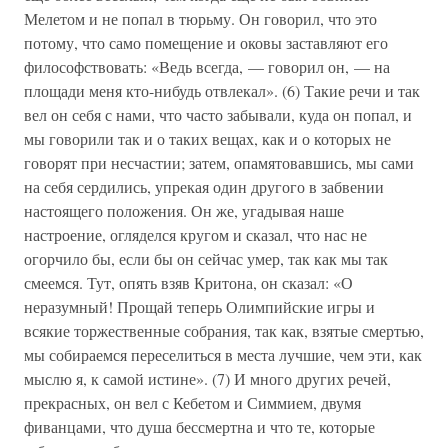
Мелетом и не попал в тюрьму. Он говорил, что это
потому, что само помещение и оковы заставляют его
философствовать: «Ведь всегда, — говорил он, — на
площади меня кто-нибудь отвлекал». (6) Такие речи и так
вел он себя с нами, что часто забывали, куда он попал, и
мы говорили так и о таких вещах, как и о которых не
говорят при несчастии; затем, опамятовавшись, мы сами
на себя сердились, упрекая один другого в забвении
настоящего положения. Он же, угадывая наше
настроение, огляделся кругом и сказал, что нас не
огорчило бы, если бы он сейчас умер, так как мы так
смеемся. Тут, опять взяв Критона, он сказал: «О
неразумный! Прощай теперь Олимпийские игры и
всякие торжественные собрания, так как, взятые смертью,
мы собираемся переселиться в места лучшие, чем эти, как
мыслю я, к самой истине». (7) И много других речей,
прекрасных, он вел с Кебетом и Симмием, двумя
фиванцами, что душа бессмертна и что те, которые