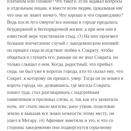
платаном или собакой? Что такого, если задавал вопросы
и отдельным лицам, и вместе всем людям, /доказывая им/
что они не знают ничего. Что хорошо и что справедливо?
Ведь после /его смерти/ все юноши в городе предались
безудержной и беспорядочной жизни; а при нем они в
известной мере чувствовали стыд. (3) На них произвел
большое впечатление случай с лакедемонским юношей:
он пришел сюда вследствие любви к Сократу, чтобы
общаться и слушать его; раньше он не знал Сократа, но
только слышал о нем. Когда, радостный, что прибыл
сюда, он был уже в воротах города, кто-то сказал ему, что
Сократ, к которому он пришел, умер. Тогда он не вошел в
ворота города, но, дознавшись, где могила Сократа,
пошел туда, стал разговаривать с надгробным
памятником и проливал слезы, и, так как его захватила
ночь, лег спать около могилы; рано утром, поцеловав
землю и выказав все знаки нежности этому месту, он
ушел в Мегару. (4) Афиняне заметили и это, и что со
стороны лакедемонян они подвергнутся серьезному