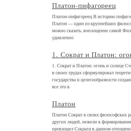
Платон-пифагореец
Платон-пифагореец В историю пифагор
Платон — один из крупнейших философ
можно сказать, воплощение самой Фил
удивленно
1. Сократ и Платон: ого
1. Сократ и Платон: огонь и солнце С
в своих трудах сформулировал теорети
государства и целесообразности созда
все это в
Платон
Платон Сократ в своих философских р
других людей, нежели к формированию
превзошел Сократа в данном отношен