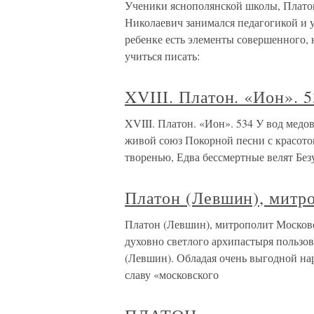
Ученики яснополянской школы, Платон
Николаевич занимался педагогикой и уб
ребенке есть элементы совершенного, 
учиться писать:
XVIII. Платон. «Ион». 
XVIII. Платон. «Ион». 534 У вод медов
живой союз Покорной песни с красотою
творенью, Едва бессмертные велят Бе
Платон (Левшин), митр
Платон (Левшин), митрополит Москов
духовно светлого архипастыря польз
(Левшин). Обладая очень выгодной на
славу «московского