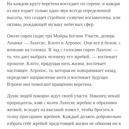
На каждом круге веретена восседает по сирене, и каждая
из них издает только один звук всегда определенной
высоты, что создает стройное созвучие восьмичлена, или
октавы, рождающей музыку небесных сфер.
Около сирен сидят три Мойры богини Участи, дочери
Ананки — Лахесис, Клото и Атропос. Они все в белом, с
венками на головах. В лад с голосами сирен Лахесис —
та, что дает выбрать человеку его жребий, — воспевает
прошлое. Клото, прядущая нить жизни, воспевает
настоящее. Атропос, та, которая не поворачивает назад,
определяет направление нити и воспевает будущее.
Втроем они помогают вращению веретена.
Души людей покорно ждут своей участи. Наконец некий
прорицатель, взяв с колен Лахесис жребии и образчики
жизней, всходит на высокий помост, чтобы бросить в
толпу пригоршни жребиев. Каждый должен добровольно
избрать себе жребий предстоящей жизни не обвиняя ни в