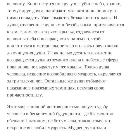
вершину. Кони несутся по кругу в глубине неба, храпят,
топчут друг друга, напирают, уже возничие не могут с
ними совладать. Уже ломаются безжалостно крылья. И
души, отягченные дурным и безобразным, притягиваются
к земле, ломают и теряют крылья, отдаляются от
вершины неба и возвращаются на землю, чтобы
воплотиться в материальное тело и начать новую жизнь
до очищения души. И так целых десять тысяч лет не
возвращается душа из земного плена в небесные сферы,
пока вновь не вырастут у нее крылья. Только душа
человека, искренне возлюбившего мудрость, окрыляется
за три тысячи лет. Остальные же души отбывают
наказание в подземных темницах, искупая свою
причастность злу.
Этот миф с полной достоверностью рисует судьбу
человека в бесконечной будущности, где блаженство
обещано Платоном, не без умысла, только тому, кто
искренне возлюбил мудрость. Мудрец чужд зла и