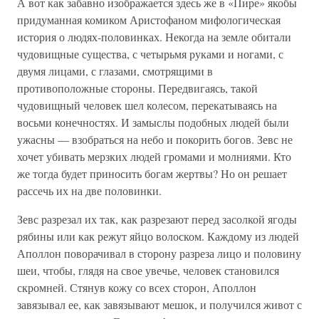
А вот как забавно изображается здесь же в «Пире» якобы
придуманная комиком Аристофаном мифологическая
история о людях-половинках. Некогда на земле обитали
чудовищные существа, с четырьмя руками и ногами, с
двумя лицами, с глазами, смотрящими в
противоположные стороны. Передвигаясь, такой
чудовищный человек шел колесом, перекатываясь на
восьми конечностях. И замыслы подобных людей были
ужасны — взобраться на небо и покорить богов. Зевс не
хочет убивать мерзких людей громами и молниями. Кто
же тогда будет приносить богам жертвы? Но он решает
рассечь их на две половинки.
Зевс разрезал их так, как разрезают перед засолкой ягоды
рябины или как режут яйцо волоском. Каждому из людей
Аполлон поворачивал в сторону разреза лицо и половину
шеи, чтобы, глядя на свое увечье, человек становился
скромней. Стянув кожу со всех сторон, Аполлон
завязывал ее, как завязывают мешок, и получился живот с