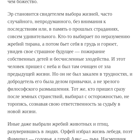
чем божество.
Эр становится свидетелем выбора жизней, часто
случайного, непродуманного, без внимания к
последствиям или, в память о прошлых страданиях,
совсем удивительного. Кто-то выбирает по неразумению
жребий тирана, а потом бьет себя в грудь и горюет,
увидев свое страшное будущее — пожирание
собственных детей и бесчисленные злодейства. И этот
человек пришел с неба и был там очищен от зла
предыдущей жизни. Но он не был закален в трудностях, и
добродетель его была делом привычки, а не зрелого
философского размышления. Тот же, кто пришел сразу
после земных странствий, выбирал с осторожностью, не
торопясь, сознавая свою ответственность за судьбу в
новой жизни.
Иные даже выбрали жребий животных и птиц,
разуверившись в людях. Орфей избрал жизнь лебедя, поэт
Фамирид — соловья, а герой Аякс — льва. Насмешник,