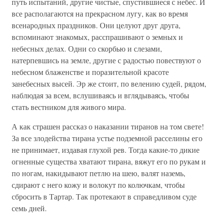
путь испытаний, другие чистые, спустившиеся с небес. И
все располагаются на прекрасном лугу, как во время
всенародных праздников. Они целуют друг друга,
вспоминают знакомых, расспрашивают о земных и
небесных делах. Одни со скорбью и слезами,
натерпевшись на земле, другие с радостью повествуют о
небесном блаженстве и поразительной красоте
занебесных высей. Эр же стоит, по велению судей, рядом,
наблюдая за всем, вслушиваясь и вглядываясь, чтобы
стать вестником для живого мира.
А как страшен рассказ о наказании тиранов на том свете!
За все злодейства тирана устье подземной расселины его
не принимает, издавая глухой рев. Тогда какие-то дикие
огненные существа хватают тирана, вяжут его по рукам и
по ногам, накидывают петлю на шею, валят наземь,
сдирают с него кожу и волокут по колючкам, чтобы
сбросить в Тартар. Так протекают в справедливом суде
семь дней.