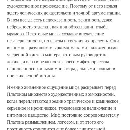
художественное произведение. Поэтому от него нельзя
ждать логических доказательств и точной аргументации.
В нем всегда есть недосказанность, эскизность, даже
небрежность отделки, как при обтесывании глыбы
мрамора. Некоторые мифы создают впечатление
незавершенности, но в этом и состоит их прелесть. Они
выписаны размашисто, яркими мазками, наложенными
уверенной кистью мастера, которым руководит не
логика, а вера в реальность своего мифотворчества,
наполненного живыми многострадальными людьми в
поисках вечной истины.
Именно жизненное ощущение мифа раскрывает перед
Платоном множество художественных возможностей,
когда переплетаются воедино трагическое и комическое,
серьезное и ироническое, тяжеловесное великолепие и
интимное изящество. Миф постоянно сопровождается у
Платона размышлением, логосом, и от этого его
поэтичность становится еще более удивительной.