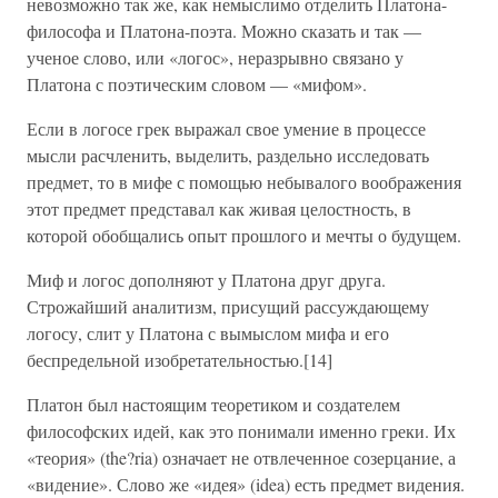
невозможно так же, как немыслимо отделить Платона-
философа и Платона-поэта. Можно сказать и так —
ученое слово, или «логос», неразрывно связано у
Платона с поэтическим словом — «мифом».
Если в логосе грек выражал свое умение в процессе
мысли расчленить, выделить, раздельно исследовать
предмет, то в мифе с помощью небывалого воображения
этот предмет представал как живая целостность, в
которой обобщались опыт прошлого и мечты о будущем.
Миф и логос дополняют у Платона друг друга.
Строжайший аналитизм, присущий рассуждающему
логосу, слит у Платона с вымыслом мифа и его
беспредельной изобретательностью.[14]
Платон был настоящим теоретиком и создателем
философских идей, как это понимали именно греки. Их
«теория» (the?ria) означает не отвлеченное созерцание, а
«видение». Слово же «идея» (idea) есть предмет видения.