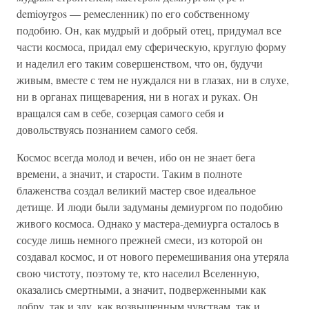
demioyrgos — ремесленник) по его собственному
подобию. Он, как мудрый и добрый отец, придумал все
части космоса, придал ему сферическую, круглую форму
и наделил его таким совершенством, что он, будучи
живым, вместе с тем не нуждался ни в глазах, ни в слухе,
ни в органах пищеварения, ни в ногах и руках. Он
вращался сам в себе, созерцая самого себя и
довольствуясь познанием самого себя.
Космос всегда молод и вечен, ибо он не знает бега
времени, а значит, и старости. Таким в полноте
блаженства создал великий мастер свое идеальное
детище. И люди были задуманы демиургом по подобию
живого космоса. Однако у мастера-демиурга осталось в
сосуде лишь немного прежней смеси, из которой он
создавал космос, и от нового перемешивания она утеряла
свою чистоту, поэтому те, кто населил Вселенную,
оказались смертными, а значит, подверженными как
добру, так и злу, как возвышенным чувствам, так и