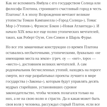
Как не вспомнить Ямбула с его государством Солнца или
философа Плотина, строившего счастливый город в честь
Платона! А в эпоху Возрождения мечтают великие
утописты Томазо Кампанелла («Город Солнца»), Томас
Мор («Утопия»), Фрэнсис Бэкон («Новая Атлантида»). И
начало XIX века все еще полно утопических мечтателей,
таких, как Роберт Оуэн, Сен-Симон и Шарль Фурье.
Но все эти заманчивые конструкции со времен Платона
оставались несбыточными, утопическими, буквально «не
имеющими места на земле» (греч. oy — «нет», topos —
«место»), достоянием великих мечтателей. А сам
родоначальник бесчисленных утопий, находясь на пороге
смерти, все еще разрабатывал проекты лучшего в мире
государства («Законы»), которым будут управлять десять
мудрых старейшин, установивших суровое
законодательство, чтобы человек полагался только на
них, а не на свою волю и страсти. Да и какая может быть
своя воля у человека, рассуждал старый Платон, если все