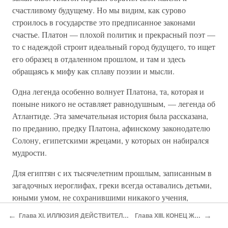
счастливому будущему. Но мы видим, как сурово
строилось в государстве это предписанное законами
счастье. Платон — плохой политик и прекрасный поэт —
то с надеждой строит идеальный город будущего, то ищет
его образец в отдаленном прошлом, и там и здесь
обращаясь к мифу как сплаву поэзии и мысли.
Одна легенда особенно волнует Платона, та, которая и
поныне никого не оставляет равнодушным, — легенда об
Атлантиде. Эта замечательная история была рассказана,
по преданию, предку Платона, афинскому законодателю
Солону, египетскими жрецами, у которых он набирался
мудрости.
Для египтян с их тысячелетним прошлым, записанным в
загадочных иероглифах, греки всегда оставались детьми,
юными умом, не сохранившими никакого учения,
переходящего из рода в род.
←
→
Глава XI. ИЛЛЮЗИЯ ДЕЙСТВИТЕЛЬНОСТИ
Глава XIII. КОНЕЦ ЖИЗНИ