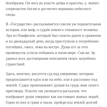
безобразия. Он весь во власти добра и красоты, а, значит,
сопричастен богам и достигнет вершины небесного
свода.
В «Государстве» рассказывается совсем уж поразительная
история, или миф, о судьбе некоего отважного человека
Эра из Памфилии, который был опасно ранен в сражении
и на двенадцатый день, когда приступили к погребению
погибших, ожил, лежа на костре. Душа его за этот
промежуток успела побывать в ином мире. Сам же Эр
удивил всех достоверным описанием своих загробных
странствий.
Здесь, конечно, рисуется суд над умершими, которым
предписывается идти или на небо, или в расселину под
землей. Судьи привешивают душам на грудь знак своего
приговора. Платон так увлекается рассказом, что
изображает души умерших как настоящих живых людей.
Одни из них в грязи и пыли, пройдя под землей долгий