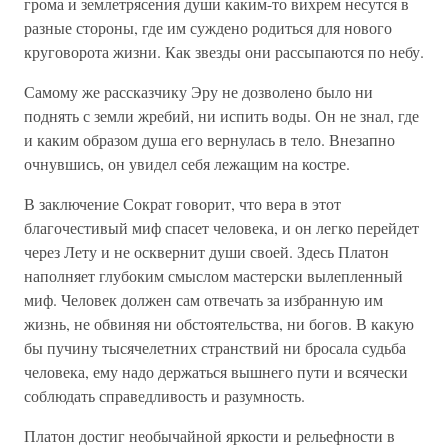
грома и землетрясения души каким-то вихрем несутся в
разные стороны, где им суждено родиться для нового
круговорота жизни. Как звезды они рассыпаются по небу.
Самому же рассказчику Эру не дозволено было ни
поднять с земли жребий, ни испить воды. Он не знал, где
и каким образом душа его вернулась в тело. Внезапно
очнувшись, он увидел себя лежащим на костре.
В заключение Сократ говорит, что вера в этот
благочестивый миф спасет человека, и он легко перейдет
через Лету и не осквернит души своей. Здесь Платон
наполняет глубоким смыслом мастерски вылепленный
миф. Человек должен сам отвечать за избранную им
жизнь, не обвиняя ни обстоятельства, ни богов. В какую
бы пучину тысячелетних странствий ни бросала судьба
человека, ему надо держаться вышнего пути и всячески
соблюдать справедливость и разумность.
Платон достиг необычайной яркости и рельефности в