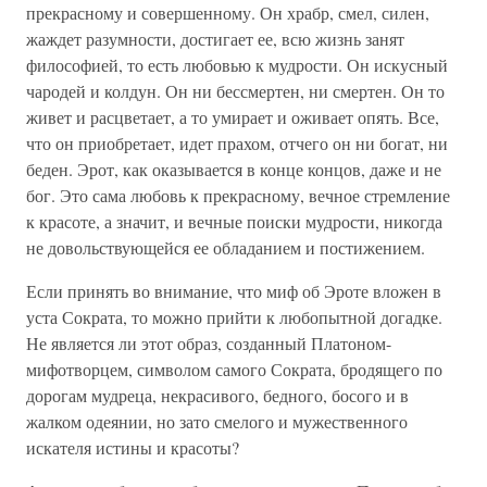
прекрасному и совершенному. Он храбр, смел, силен,
жаждет разумности, достигает ее, всю жизнь занят
философией, то есть любовью к мудрости. Он искусный
чародей и колдун. Он ни бессмертен, ни смертен. Он то
живет и расцветает, а то умирает и оживает опять. Все,
что он приобретает, идет прахом, отчего он ни богат, ни
беден. Эрот, как оказывается в конце концов, даже и не
бог. Это сама любовь к прекрасному, вечное стремление
к красоте, а значит, и вечные поиски мудрости, никогда
не довольствующейся ее обладанием и постижением.
Если принять во внимание, что миф об Эроте вложен в
уста Сократа, то можно прийти к любопытной догадке.
Не является ли этот образ, созданный Платоном-
мифотворцем, символом самого Сократа, бродящего по
дорогам мудреца, некрасивого, бедного, босого и в
жалком одеянии, но зато смелого и мужественного
искателя истины и красоты?