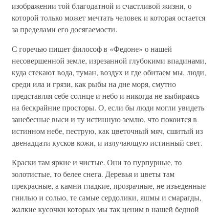
изображении той благодатной и счастливой жизни, о
которой только может мечтать человек и которая остается
за пределами его досягаемости.
С горечью пишет философ в «Федоне» о нашей
несовершенной земле, изрезанной глубокими впадинами,
куда стекают вода, туман, воздух и где обитаем мы, люди,
среди ила и грязи, как рыбы на дне моря, смутно
представляя себе солнце и небо и никогда не выбираясь
на бескрайние просторы. О, если бы люди могли увидеть
занебесные выси и ту истинную землю, что покоится в
истинном небе, пеструю, как цветочный мяч, сшитый из
двенадцати кусков кожи, и излучающую истинный свет.
Краски там яркие и чистые. Они то пурпурные, то
золотистые, то белее снега. Деревья и цветы там
прекрасные, а камни гладкие, прозрачные, не изъеденные
гнилью и солью, те самые сердолики, яшмы и смарагды,
жалкие кусочки которых мы так ценим в нашей бедной