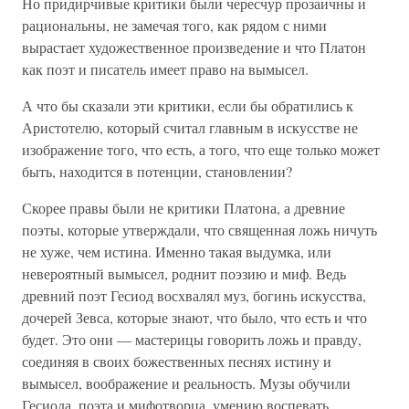
Но придирчивые критики были чересчур прозаичны и
рациональны, не замечая того, как рядом с ними
вырастает художественное произведение и что Платон
как поэт и писатель имеет право на вымысел.
А что бы сказали эти критики, если бы обратились к
Аристотелю, который считал главным в искусстве не
изображение того, что есть, а того, что еще только может
быть, находится в потенции, становлении?
Скорее правы были не критики Платона, а древние
поэты, которые утверждали, что священная ложь ничуть
не хуже, чем истина. Именно такая выдумка, или
невероятный вымысел, роднит поэзию и миф. Ведь
древний поэт Гесиод восхвалял муз, богинь искусства,
дочерей Зевса, которые знают, что было, что есть и что
будет. Это они — мастерицы говорить ложь и правду,
соединяя в своих божественных песнях истину и
вымысел, воображение и реальность. Музы обучили
Гесиода, поэта и мифотворца, умению воспевать