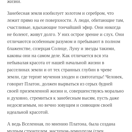
жизни.
Занебесная земля изобилует золотом и серебром, что
лежит прямо на ее поверхности. А люди, обитающие там,
счастливые, вдыхающие тончайший эфир. Они никогда
не болеют, живут долго. У них острое зрение и слух. Они
отличаются особенным разумом и пребывают в полном
блаженстве, созерцая Солнце, Луну и звезды такими,
каковы они на самом деле. Как отличается вся эта
небывалая красота от нашей начальной жизни в
расселинах земли и от тех странных глубин в чреве
земли, где терпят мучения злодеи и святотатцы! Человек,
говорит Платон, должен вырваться из серых будней
своей приземленной жизни и, совершенствуясь морально
и духовно, стремиться к занебесным высям, пусть даже
недосягаемым, но вечно зовущим и сияющим своей
идеальной красотой.
А ведь Вселенная, по мнению Платона, была создана
мудрым строителем, мастером-демиургом (греч.