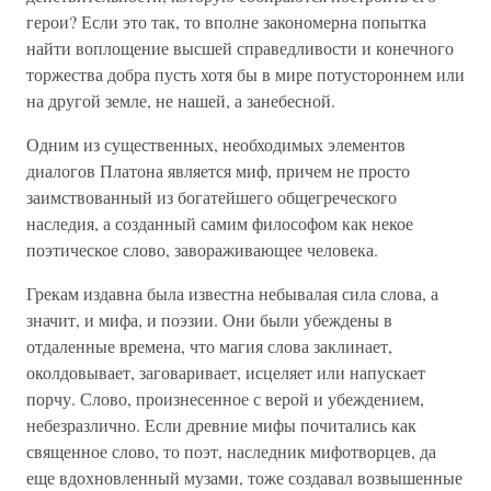
герои? Если это так, то вполне закономерна попытка
найти воплощение высшей справедливости и конечного
торжества добра пусть хотя бы в мире потустороннем или
на другой земле, не нашей, а занебесной.
Одним из существенных, необходимых элементов
диалогов Платона является миф, причем не просто
заимствованный из богатейшего общегреческого
наследия, а созданный самим философом как некое
поэтическое слово, завораживающее человека.
Грекам издавна была известна небывалая сила слова, а
значит, и мифа, и поэзии. Они были убеждены в
отдаленные времена, что магия слова заклинает,
околдовывает, заговаривает, исцеляет или напускает
порчу. Слово, произнесенное с верой и убеждением,
небезразлично. Если древние мифы почитались как
священное слово, то поэт, наследник мифотворцев, да
еще вдохновленный музами, тоже создавал возвышенные