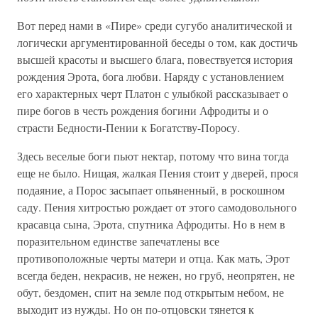
Вот перед нами в «Пире» среди сугубо аналитической и
логически аргументированной беседы о том, как достичь
высшей красоты и высшего блага, повествуется история
рождения Эрота, бога любви. Наряду с установлением
его характерных черт Платон с улыбкой рассказывает о
пире богов в честь рождения богини Афродиты и о
страсти Бедности-Пении к Богатству-Поросу.
Здесь веселые боги пьют нектар, потому что вина тогда
еще не было. Нищая, жалкая Пения стоит у дверей, прося
подаяние, а Порос засыпает опьяненный, в роскошном
саду. Пения хитростью рождает от этого самодовольного
красавца сына, Эрота, спутника Афродиты. Но в нем в
поразительном единстве запечатлены все
противоположные черты матери и отца. Как мать, Эрот
всегда беден, некрасив, не нежен, но груб, неопрятен, не
обут, бездомен, спит на земле под открытым небом, не
выходит из нужды. Но он по-отцовски тянется к