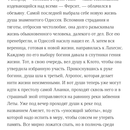
издевающийся над всеми — Ферсит, — облачился в
обезьяну. Самой последней выбрала себе новую жизнь
душа знаменитого Одиссея. Вспомнив страдания и
тяготы, отбросив честолюбие, она долго разыскивала
жизнь обыкновенного человека, далекого от дел. Все ею
пренебрегли, и Одиссей насилу нашел ее. А затем вся
вереница, готовая к новой жизни, направилась к Лахесис.
Каждому по его выбору богиня давала в спутники гения
жизни. Тот, в свою очередь, вел душу к Клото, чтобы она
утвердила избранную участь. Прикоснувшись к руке
богини, душа шла к третьей, Атропос, которая делает
нити жизни неизменными. И вот души теперь уже могут
идти к престолу самой Ананки, проходят сквозь него и в
страшный зной отправляются на равнину реки забвения
Леты. Уже под вечер проходят души к реке под
названием Амелет, то есть «уносящий заботы», воду
которой надо испить в меру, чтобы совсем не утерять
память. Все мирно ложатся спать, но в полночь среди