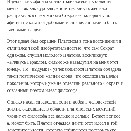
Идеал философа и мудреца тоже оказался в области
мечты, так как суровая действительность жестоко
расправилась с тем живым Сократом, который учил
афинян не казаться добрыми и справедливыми, а быть
таковыми на деле.
Этот идеал был окрашен Платоном в тона восхищения и
отличался такой изобретательностью, что сам Сократ
однажды, слушая молодого Платона, воскликнул:
«Клянусь Гераклом, сильно же навыдумал на меня этот
юнец». Но «выдумка» увлекающегося Платона обладала
такой поэтической магией слова, что околдовала целые
поколения, которые уже не отделяли реального Сократа и
созданный поэтом идеал философа.
Однако идеал справедливости и добра в человеческой
жизни, оказавшись в области платоновских мечтаний,
уходит от философа все дальше и дальше. Встает вопрос:
а, может быть, Платон отчаялся найти этот идеал в той
действительности, которую собираются построить его