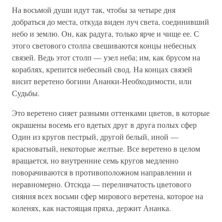
На восьмой души идут так, чтобы за четыре дня
добраться до места, откуда виден луч света, соединивший
небо и землю. Он, как радуга, только ярче и чище ее. С
этого светового столпа свешиваются концы небесных
связей. Ведь этот столп — узел неба; им, как брусом на
кораблях, крепится небесный свод. На концах связей
висит веретено богини Ананки-Необходимости, или
Судьбы.
Это веретено сияет разными оттенками цветов, в которые
окрашены восемь его вдетых друг в друга полых сфер
Один из кругов пестрый, другой белый, иной —
красноватый, некоторые желтые. Все веретено в целом
вращается, но внутренние семь кругов медленно
поворачиваются в противоположном направлении и
неравномерно. Отсюда — переливчатость цветового
сияния всех восьми сфер мирового веретена, которое на
коленях, как настоящая пряха, держит Ананка.