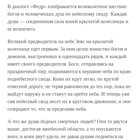
В диалоге «Федр» изображается великолепное шествие
богов и человеческих душ по небесному своду. Каждая
душа — соединенная сила коней крылатой колесницы и
ее возничего.
Великий предводитель на небе Зевс на крылатой
колеснице едет первым. За ним целое воинство богов и
демонов, выстроенных в одиннадцать рядов, и каждый
имеет своего предводителя. Боги, отправляясь на
праздничный пир, поднимаются к вершине неба по краю
поднебесного свода. Кони их идут легко, по крутой
отвесной дороге, не теряя равновесия до тех пор, пока не
выйдут наружу и не станут на хребте неба. И теперь уже
сам небесный свод несет их в круговом движении, и они
созерцают то, что за пределами неба.
А что же души бедных смертных людей? Они то рвутся
выше, достигая занебесной области, а то опускаются
вниз, и кони рвут удила, не давая душам подняться на