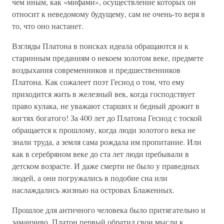
чем иным, как «мифами», осуществление которых он
относит к неведомому будущему, сам не очень-то веря в
то, что оно настанет.
Взгляды Платона в поисках идеала обращаются и к
старинным преданиям о некоем золотом веке, предмете
воздыхания современников и предшественников
Платона. Как сожалеет поэт Гесиод о том, что ему
приходится жить в железный век, когда господствует
право кулака, не уважают старших и бедный дрожит в
когтях богатого! За 400 лет до Платона Гесиод с тоской
обращается к прошлому, когда люди золотого века не
знали труда, а земля сама рождала им пропитание. Или
как в серебряном веке до ста лет люди пребывали в
детском возрасте. И даже смерти не было у праведных
людей, а они погружались в подобие сна или
наслаждались жизнью на островах Блаженных.
Прошлое для античного человека было притягательно и
заманчиво. Платон первый обратил свои мысли к