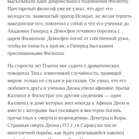
высказывали идеи добровольного подчинения Филиппу.
Престарелый философ уже не узнал, что друг его
молодости, знаменитый оратор Исократ, не желая терпеть
македонское иго, покончил с собой и что его ученики до
Академии Гиперид и Демосфен отчаянно боролись с
царем Филиппом. Демосфен погиб от собственной руки,
чтобы не попасть к врагам, а Гиперид был казнен
приспешниками Филиппа.
На старости лет Платон мог судить о драматических
поворотах Тюхэ, изменчивой случайности, правящей
миром, только по слухам и рассказам. Он узнал, что его
любимого друга и ученика Диона убили афиняне, братья
Каллипп и Филострат (по другим сведениям — один
Каллипп), в доме которых жил некогда в Афинах Дион и
вместе с которыми был посвящен в мистерии богинь,
причастных к смерти и возрождению, Деметры и Коры.
Страшная смерть Диона (353 г.) в Сиракузах после
многолетней борьбы, как будто увенчавшейся наконец