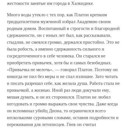
жестокости занятые им города в Халкидике.
Много воды утекло с тех пор, как Платон крепким
тридцатилетним мужчиной избрал Академию своим
родным домом. Воспитанный в строгости и благородной
сдержанности, он с юных лет был, как рассказывали,
стыдлив, не смеялся громко, держался пристойно. Это не
была робость, а именно сдержанность сильного и
сосредоточенного в себе человека. Он старался не
приобретать привычек, хотя бы и самых безобидных.
«Привычка не мелочь», — говорил Платон. Поэтому он
никогда не пил без меры и не спал излишне. Зато читать
и писать разрешал себе, как желала душа. Работа стала не
привычкой, а жизнью. Иной раз люди докучали ему,
мешая думать, и он их сторонился. Платон не любил
негодовать и громко выражать свои чувства. Даже когда
он вспоминал убийц Диона, то ограничился всего
несколькими суровыми словами, оставив подробности и
переживания для летописцев. Гнев он считал