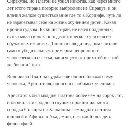
Сиракузы, но Платон не узнал никогда, как через много
лет этого тирана позорно выбросили из Сиракуз, и он
влачил жалкое существование где-то в Коринфе, чуть ли
не зарабатывая себе на жизнь обучением детей. Какая
ирония судьбы! Бывший тиран, не имея подданных,
испытывал свою злость деспотического учителя на
обучаемых им детях. Дионисия люди недаром считали
самым убедительным примером непрочности
человеческого счастья, зависящего от прихотей все той
же богини Тюхэ.
Волновала Платона судьба еще одного близкого ему
человека, Аристотеля, одного из любимых учеников.
Аристотель был младше Платона более чем на сорок лот,
и он явился из родного глубоко провинциального
городка Стагиры на Халкидике семнадцатилетним
юношей в Афины, в Академию, с жаждой овладеть
философией.