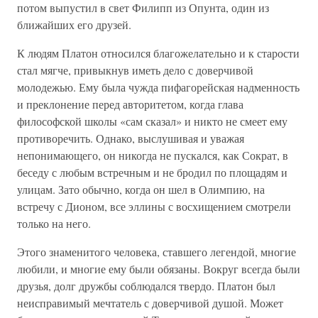
потом выпустил в свет Филипп из Опунта, один из
ближайших его друзей.
К людям Платон относился благожелательно и к старости
стал мягче, привыкнув иметь дело с доверчивой
молодежью. Ему была чужда пифагорейская надменность
и преклонение перед авторитетом, когда глава
философской школы «сам сказал» и никто не смеет ему
противоречить. Однако, выслушивая и уважая
непонимающего, он никогда не пускался, как Сократ, в
беседу с любым встречным и не бродил по площадям и
улицам. Зато обычно, когда он шел в Олимпию, на
встречу с Дионом, все эллины с восхищением смотрели
только на него.
Этого знаменитого человека, ставшего легендой, многие
любили, и многие ему были обязаны. Вокруг всегда были
друзья, долг дружбы соблюдался твердо. Платон был
неисправимый мечтатель с доверчивой душой. Может