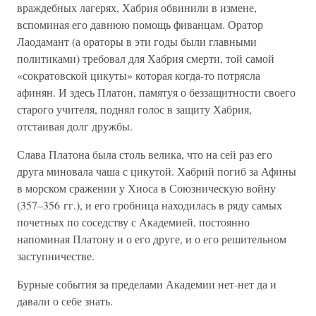
враждебных лагерях, Хабрия обвинили в измене,
вспоминая его давнюю помощь фиванцам. Оратор
Лаодамант (а ораторы в эти годы были главными
политиками) требовал для Хабрия смерти, той самой
«сократовской цикуты» которая когда-то потрясла
афинян. И здесь Платон, памятуя о беззащитности своего
старого учителя, поднял голос в защиту Хабрия,
отстаивая долг дружбы.
Слава Платона была столь велика, что на сей раз его
друга миновала чаша с цикутой. Хабрий погиб за Афины
в морском сражении у Хиоса в Союзническую войну
(357–356 гг.), и его гробница находилась в ряду самых
почетных по соседству с Академией, постоянно
напоминая Платону и о его друге, и о его решительном
заступничестве.
Бурные события за пределами Академии нет-нет да и
давали о себе знать.