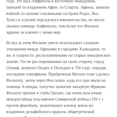
году, это был Амфиполь в восточной Македонии,
бывший то владением Афин, то Спарты. Афины, занятые
войной со своими союзниками (острова Родос, Кос,
Хиос) и угрозой персидского вмешательства, не могли
оказать помощи Амфиполю, том более что Филипп
заранее за ключил с ними мир.
Вслед за этим Филипп умело использовал сложные
отношения между Афинами и городами Халкидики, то
же, в сущности, расположенными на старых македонских
землях. Он не раз переманивал на свою сторону город
Олинф, захватил Пидну и Потидею в 356 году, передав
последние олинфянам. Прибрежная Метона тоже сдалась
Филиппу, затем через Фессалию, куда его при звали на
помощь Алевады, попутно захватив западную Фракию,
Филипп проник в глубь Греции, где опять шла новая
междоусобица под именем Священной войны (356 г.)
против фокейцев, захвативших клочок земли во
владениях дельфийского оракула, общегреческой