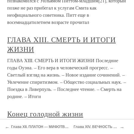
познакомился с Уильямом Питтом-младшим[21], который
позже не раз прибегал к услугам Смита как
неофициального советника. Питт еще в
восемнадцатилетнем возрасте прочитал
ГЛАВА XIII. СМЕРТЬ И ИТОГИ
ЖИЗНИ
ГЛАВА XIII. СМЕРТЬ И ИТОГИ ЖИЗНИ Последние
годы Оуэна. – Его вера в человеческий прогресс. –
Светлый взгляд на жизнь. – Новое издание сочинений. –
Увлечение спиритизмом. – Общество социальных наук. –
Поездка в Ливерпуль. – Последнее чтение. – Смерть на
родине. – Итоги
Конец голодной жизни
Конец голодной жизни После почти трех месяцев
←
→
Глава XII. ПЛАТОН — МИФОТВОРЕЦ И УТОПИСТ
Глава XIV. ВЕЧНОСТЬ ФИЛОСОФИИ
голодной жизни и поисков работы, во время которых у