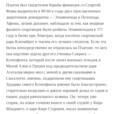
Платон был свидетелем борьбы фиванцев со Спартой.
Фивы выдвинули в 80-60-е годы двух прославленных
защитников демократии — Эпаминонда и Пелопида.
Афины, затаив дыхание, наблюдали за тем, как мощные
фаланги спартанцев были разбиты Эпаминондом в 371
году в битве при Левктрах, когда погибли спартанский
царь Клеомброт и тысяча его лучших гоплитов. Если эта
битва непосредственно не отразилась на Платоне, то зато
она ощутимо задела другого ученика Сократа —
Ксенофонта, который после своих военных походов в
Малой Азии и Греции под предводительством царя
Агесилая мирно жил с женой и двумя сыновьями в
Скиллунте, имении, подаренном ему спартанцами.
Трудами самого Ксенофонта имение было благоустроено,
старательно возделано и давало хороший доход от садов и
пашен, радуя рачительного хозяина. Он, теперь уже
старик, на покое сочинял книги о своей службе у Кира
Младшего, о царе Кире Старшем, писал знаменитые