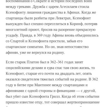
воспоминания о Сократе и истории последних войн
между греками. Дружба с царем Агесилаем стоила
Ксенофонту лишения гражданства в Афинах. Когда же
спартанцы были разбиты при Левктрах, Ксенофонт
вынужден был спешно переселиться в Коринф, потеряв
многолетний приют, бросив на разорение прекрасную
усадьбу. Правда, в 369 году Афины вновь объединились
со Спартой и Ксенофонта простили, забыв его
спартанские симпатии. Но он, зная непостоянство
афинян, уже не вернулся на родину.
Если старик Платон был в 362–361 годах занят
сицилийскими делами и едва спас там свою жизнь, то
Ксенофонт, старше его почти на двадцать лет, опять
оказался свидетелем тяжелых событий на родине. В 362
году в битве при Мантинее между спартанцами и
афинянами с одной стороны и фиванцами — с другой,
был убит сын Ксенофонта Грилл. Когда об этом событии
пришло известие отцу, тот совершал жертвоприношение