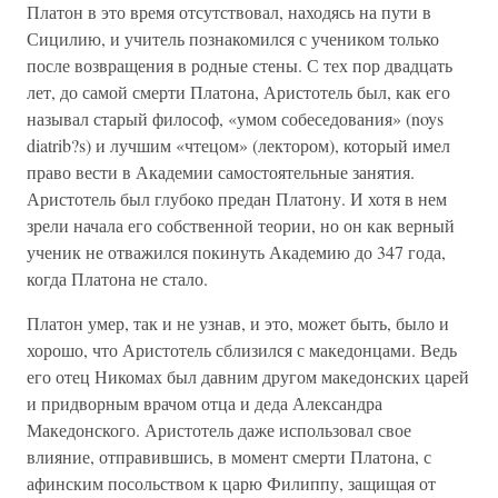
Платон в это время отсутствовал, находясь на пути в
Сицилию, и учитель познакомился с учеником только
после возвращения в родные стены. С тех пор двадцать
лет, до самой смерти Платона, Аристотель был, как его
называл старый философ, «умом собеседования» (noys
diatrib?s) и лучшим «чтецом» (лектором), который имел
право вести в Академии самостоятельные занятия.
Аристотель был глубоко предан Платону. И хотя в нем
зрели начала его собственной теории, но он как верный
ученик не отважился покинуть Академию до 347 года,
когда Платона не стало.
Платон умер, так и не узнав, и это, может быть, было и
хорошо, что Аристотель сблизился с македонцами. Ведь
его отец Никомах был давним другом македонских царей
и придворным врачом отца и деда Александра
Македонского. Аристотель даже использовал свое
влияние, отправившись, в момент смерти Платона, с
афинским посольством к царю Филиппу, защищая от