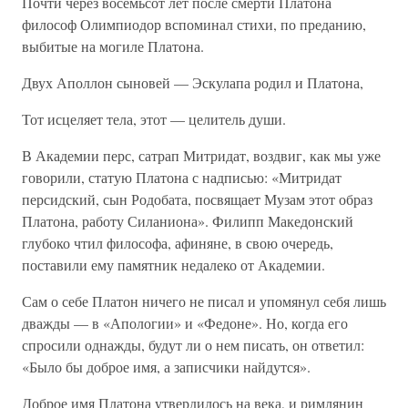
Почти через восемьсот лет после смерти Платона
философ Олимпиодор вспоминал стихи, по преданию,
выбитые на могиле Платона.
Двух Аполлон сыновей — Эскулапа родил и Платона,
Тот исцеляет тела, этот — целитель души.
В Академии перс, сатрап Митридат, воздвиг, как мы уже
говорили, статую Платона с надписью: «Митридат
персидский, сын Родобата, посвящает Музам этот образ
Платона, работу Силаниона». Филипп Македонский
глубоко чтил философа, афиняне, в свою очередь,
поставили ему памятник недалеко от Академии.
Сам о себе Платон ничего не писал и упомянул себя лишь
дважды — в «Апологии» и «Федоне». Но, когда его
спросили однажды, будут ли о нем писать, он ответил:
«Было бы доброе имя, а записчики найдутся».
Доброе имя Платона утвердилось на века, и римлянин