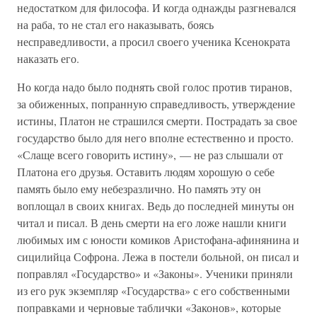
недостатком для философа. И когда однажды разгневался
на раба, то не стал его наказывать, боясь
несправедливости, а просил своего ученика Ксенократа
наказать его.
Но когда надо было поднять свой голос против тиранов,
за обиженных, попранную справедливость, утверждение
истины, Платон не страшился смерти. Пострадать за свое
государство было для него вполне естественно и просто.
«Слаще всего говорить истину», — не раз слышали от
Платона его друзья. Оставить людям хорошую о себе
память было ему небезразлично. Но память эту он
воплощал в своих книгах. Ведь до последней минуты он
читал и писал. В день смерти на его ложе нашли книги
любимых им с юности комиков Аристофана-афинянина и
сицилийца Софрона. Лежа в постели больной, он писал и
поправлял «Государство» и «Законы». Ученики приняли
из его рук экземпляр «Государства» с его собственными
поправками и черновые таблички «Законов», которые