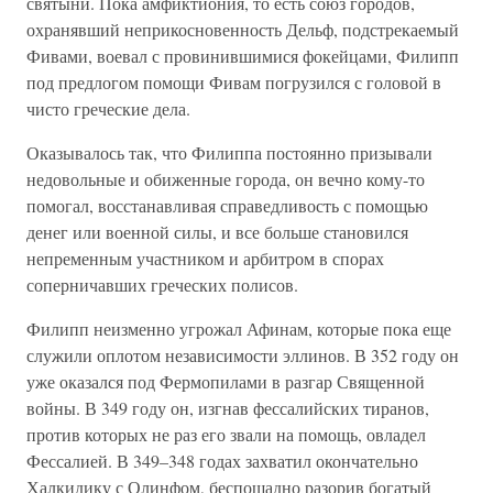
святыни. Пока амфиктиония, то есть союз городов,
охранявший неприкосновенность Дельф, подстрекаемый
Фивами, воевал с провинившимися фокейцами, Филипп
под предлогом помощи Фивам погрузился с головой в
чисто греческие дела.
Оказывалось так, что Филиппа постоянно призывали
недовольные и обиженные города, он вечно кому-то
помогал, восстанавливая справедливость с помощью
денег или военной силы, и все больше становился
непременным участником и арбитром в спорах
соперничавших греческих полисов.
Филипп неизменно угрожал Афинам, которые пока еще
служили оплотом независимости эллинов. В 352 году он
уже оказался под Фермопилами в разгар Священной
войны. В 349 году он, изгнав фессалийских тиранов,
против которых не раз его звали на помощь, овладел
Фессалией. В 349–348 годах захватил окончательно
Халкидику с Олинфом, беспощадно разорив богатый