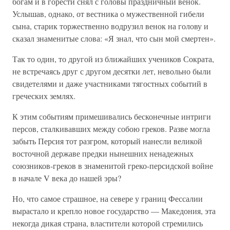
богам и в горести снял с головы праздничный венок.
Услышав, однако, от вестника о мужественной гибели
сына, старик торжественно водрузил венок на голову и
сказал знаменитые слова: «Я знал, что сын мой смертен».
Так то один, то другой из ближайших учеников Сократа,
не встречаясь друг с другом десятки лет, невольно были
свидетелями и даже участниками тягостных событий в
греческих землях.
К этим событиям примешивались бесконечные интриги
персов, сталкивавших между собою греков. Разве могла
забыть Персия тот разгром, который нанесли великой
восточной державе предки нынешних ненадежных
союзников-греков в знаменитой греко-персидской войне
в начале V века до нашей эры?
Но, что самое страшное, на севере у границ Фессалии
вырастало и крепло новое государство — Македония, эта
некогда дикая страна, властители которой стремились