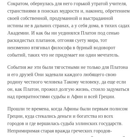
Сократом, обернулась для него горькой утратой учителя,
странствиями в поисках мудрости и, наконец, обретением
своей собственной, продуманной и выстраданной
истины не в дальних странах, а у себя дома, в тихих садах
Академии. И как бы ни уединялся Платон под сенью
раскидистых платанов, отгоняя суету мира, тот
неизменно втягивал философа в бурный водоворот
событий, таких что не придумает ни один мечтатель.
События же эти были тягостными не только для Платона
и его друзей Они задевали каждого любящего свою
родину честного человека Такому человеку, да еще если
он, как Платон, прожил долгую жизнь, стоило задуматься
над превратностями судьбы и Афин и всей Греции.
Прошли те времена, когда Афины были первым полисом
Греции, куда стекались деньги и богатства из всех
городов и где вершилась судьба эллинских государств.
Непримиримая старая вражда греческих городов-