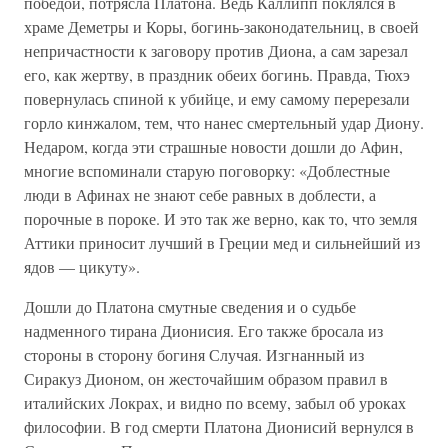
победой, потрясла Платона. Ведь Каллипп поклялся в
храме Деметры и Коры, богинь-законодательниц, в своей
непричастности к заговору против Диона, а сам зарезал
его, как жертву, в праздник обеих богинь. Правда, Тюхэ
повернулась спиной к убийце, и ему самому перерезали
горло кинжалом, тем, что нанес смертельный удар Диону.
Недаром, когда эти страшные новости дошли до Афин,
многие вспоминали старую поговорку: «Доблестные
люди в Афинах не знают себе равных в доблести, а
порочные в пороке. И это так же верно, как то, что земля
Аттики приносит лучший в Греции мед и сильнейший из
ядов — цикуту».
Дошли до Платона смутные сведения и о судьбе
надменного тирана Дионисия. Его также бросала из
стороны в сторону богиня Случая. Изгнанный из
Сиракуз Дионом, он жесточайшим образом правил в
италийских Локрах, и видно по всему, забыл об уроках
философии. В год смерти Платона Дионисий вернулся в