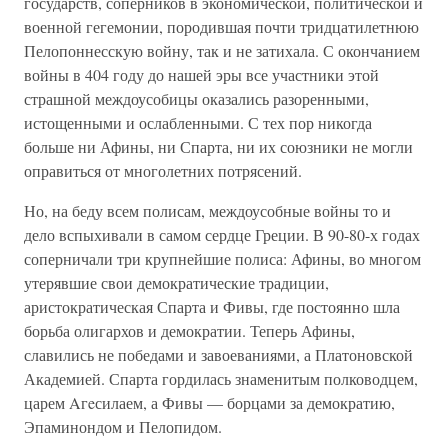
государств, соперников в экономической, политической и
военной гегемонии, породившая почти тридцатилетнюю
Пелопоннесскую войну, так и не затихала. С окончанием
войны в 404 году до нашей эры все участники этой
страшной междоусобицы оказались разоренными,
истощенными и ослабленными. С тех пор никогда
больше ни Афины, ни Спарта, ни их союзники не могли
оправиться от многолетних потрясений.
Но, на беду всем полисам, междоусобные войны то и
дело вспыхивали в самом сердце Греции. В 90-80-х годах
соперничали три крупнейшие полиса: Афины, во многом
утерявшие свои демократические традиции,
аристократическая Спарта и Фивы, где постоянно шла
борьба олигархов и демократии. Теперь Афины,
славились не победами и завоеваниями, а Платоновской
Академией. Спарта гордилась знаменитым полководцем,
царем Aгeсилаем, а Фивы — борцами за демократию,
Эпаминондом и Пелопидом.