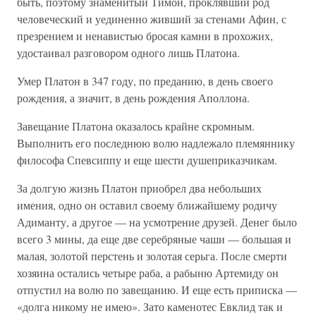
быть, поэтому знаменитый Тимон, проклявший род
человеческий и уединенно живший за стенами Афин, с
презрением и ненавистью бросая камни в прохожих,
удостаивал разговором одного лишь Платона.
Умер Платон в 347 году, по преданию, в день своего
рождения, а значит, в день рождения Аполлона.
Завещание Платона оказалось крайне скромным.
Выполнить его последнюю волю надлежало племяннику
философа Спевсиппу и еще шести душеприказчикам.
За долгую жизнь Платон приобрел два небольших
имения, одно он оставил своему ближайшему родичу
Адиманту, а другое — на усмотрение друзей. Денег было
всего 3 мины, да еще две серебряные чаши — большая и
малая, золотой перстень и золотая серьга. После смерти
хозяина остались четыре раба, а рабыню Артемиду он
отпустил на волю по завещанию. И еще есть приписка —
«долга никому не имею». Зато каменотес Евклид так и