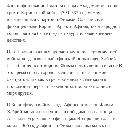
Философствование Платона в садах Академии шло под
грохот Коринфской войны (394–387 гг.) между
враждующими Спартой и Фивами. Союзниками
фиванцев были Коринф, Аргос и Афины, так что родной
город Платона был втянут в изнурительные военные
действия.
Но и Платон оказался причастным к последствиям этой
войны, когда известный афинский полководец Хабрий
был обвинен в потворстве Фивам и чуть ли не в измене В
это время союзы городов менялись с нестерпимой
быстротой, так как в греческие дела вмешивались
постоянно и персы, и македонцы, сталкивая одних и
миря других.
В Коринфскую войну, когда Афины помогали Фивам,
Хабрий заставил отступить непобедимого спартанца
Агесилая, угрожавшего фиванцам. Но прошли годы, и,
когда в 366 году Афины и Фивы снова оказались во