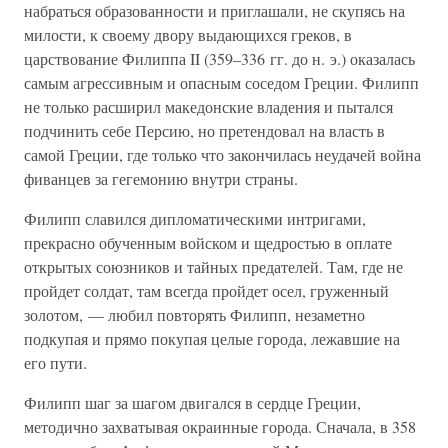
набраться образованности и приглашали, не скупясь на
милости, к своему двору выдающихся греков, в
царствование Филиппа II (359–336 гг. до н. э.) оказалась
самым агрессивным и опасным соседом Греции. Филипп
не только расширил македонские владения и пытался
подчинить себе Персию, но претендовал на власть в
самой Греции, где только что закончилась неудачей война
фиванцев за гегемонию внутри страны.
Филипп славился дипломатическими интригами,
прекрасно обученным войском и щедростью в оплате
открытых союзников и тайных предателей. Там, где не
пройдет солдат, там всегда пройдет осел, груженный
золотом, — любил повторять Филипп, незаметно
подкупая и прямо покупая целые города, лежавшие на
его пути.
Филипп шаг за шагом двигался в сердце Греции,
методично захватывая окраинные города. Сначала, в 358