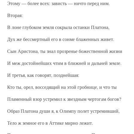
Этому — более всех: зависть — ничто перед ним.
Вторая:
В лоне глубоком земля сокрыла останки Платона,
Дух же бессмертный его в сонме блаженных живет.
Сын Аристона, ты знал прозренье божественной жизни
И меж достойнейших чтим в ближней и дальней земле.
И третья, как говорят, позднейшая:
Кто ты, орел, восседящий на этой гробнице, и что ты
Пламенный взор устремил к звездным чертогам богов?
Образ Платона души я, к Олимпу полет устремивший,
Тело ж земное его в Аттике мирно лежит.