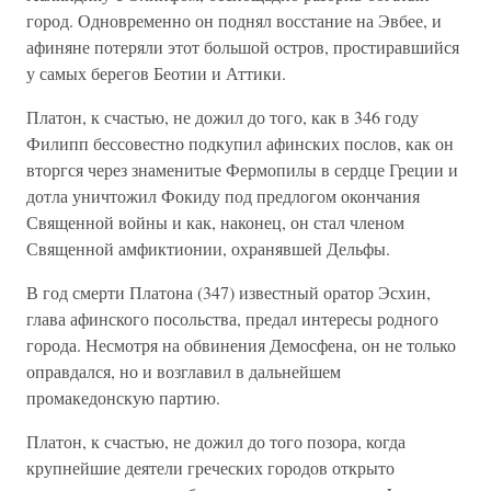
город. Одновременно он поднял восстание на Эвбее, и
афиняне потеряли этот большой остров, простиравшийся
у самых берегов Беотии и Аттики.
Платон, к счастью, не дожил до того, как в 346 году
Филипп бессовестно подкупил афинских послов, как он
вторгся через знаменитые Фермопилы в сердце Греции и
дотла уничтожил Фокиду под предлогом окончания
Священной войны и как, наконец, он стал членом
Священной амфиктионии, охранявшей Дельфы.
В год смерти Платона (347) известный оратор Эсхин,
глава афинского посольства, предал интересы родного
города. Несмотря на обвинения Демосфена, он не только
оправдался, но и возглавил в дальнейшем
промакедонскую партию.
Платон, к счастью, не дожил до того позора, когда
крупнейшие деятели греческих городов открыто