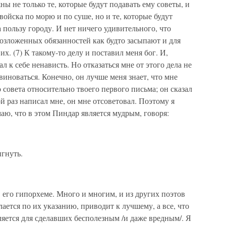
ны не только те, которые будут подавать ему советы, и
 войска по морю и по суше, но и те, которые будут
а пользу городу. И нет ничего удивительного, что
озложенных обязанностей как будто засыпают и для
х. (7) К такому-то делу и поставил меня бог. И,
ал к себе ненависть. Но отказаться мне от этого дела не
овиноваться. Конечно, он лучше меня знает, что мне
о совета относительно твоего первого письма; он сказал
ой раз написал мне, он мне отсоветовал. Поэтому я
аю, что в этом Пиндар является мудрым, говоря:
игнуть.
в его гипорхеме. Много и многим, и из других поэтов
делается по их указанию, приводит к лучшему, а все, что
ляется для сделавших бесполезным /и даже вредным/. Я