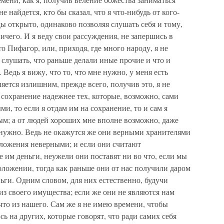
 найдется, кто бы сказал, что я что-нибудь от кого-
еды открыто, одинаково позволяя слушать себя и тому,
ничего. И я веду свои рассуждения, не запершись в
то Пифагор, или, приходя, где много народу, я не
я слушать, что раньше делали иные прочие и что и
 Ведь я вижу, что то, что мне нужно, у меня есть
ляется излишним, прежде всего, получив это, я не
 сохранение надежнее тех, которые, возможно, сами
ыми, то если я отдам им на сохранение, то и сам я
ым; а от людей хороших мне вполне возможно, даже
о нужно. Ведь не окажутся же они верными хранителями
оложения неверными; и если они считают
 им деньги, неужели они поставят ни во что, если мы
оложении, тогда как раньше они от нас получили даром
еньги. Одним словом, для них естественно, будучи
из своего имущества; если же они не являются нам
-что из нашего. Сам же я не имею времени, чтобы
юсь на других, которые говорят, что ради самих себя