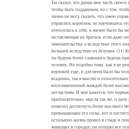
Ты сказал, что даешь мне часть своего
чтобы быть подданным, но с тем, чтобы
лично не могу сказать, что умею управл
управлять кораблем, не научившись это
относились к себе, в жизни было бы м
заставляющая их браться, если даже он
замешательства; а вследствие этого он
большей вследствие их безумия. (11) К
ты будешь более славным и будешь при
человек. Но подобно тому, как я не ре
верховой езде, и для меня было бы по
всадника, так я мыслю и относительно
воспламененный жаждой более высоког
несчастиям. И мне кажется, что первы
приблизительно, мысля так же, и дали н
пожелал достигнуть более высокого мес
превышающие его силы, вот и постигли
остальную жизнь провел в стыде и пон
живущих в городах; он потерял все ос