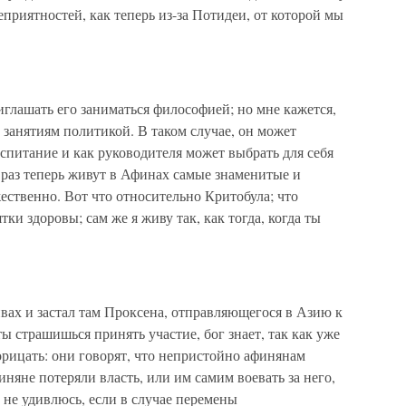
еприятностей, как теперь из-за Потидеи, от которой мы
иглашать его заниматься философией; но мне кажется,
 занятиям политикой. В таком случае, он может
оспитание и как руководителя может выбрать для себя
 раз теперь живут в Афинах самые знаменитые и
жественно. Вот что относительно Критобула; что
тки здоровы; сам же я живу так, как тогда, когда ты
ивах и застал там Проксена, отправляющегося в Азию к
ты страшишься принять участие, бог знает, так как уже
рицать: они говорят, что непристойно афинянам
няне потеряли власть, или им самим воевать за него,
 не удивлюсь, если в случае перемены