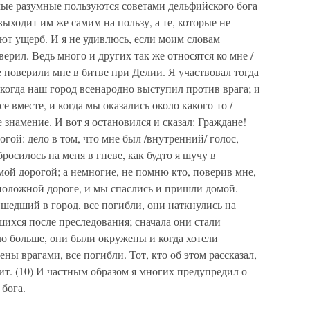
мые разумные пользуются советами дельфийского бога
выходит им же самим на пользу, а те, которые не
ют ущерб. И я не удивлюсь, если моим словам
ерил. Ведь много и других так же относятся ко мне /
е поверили мне в битве при Делии. Я участвовал тогда
 когда наш город всенародно выступил против врага; и
е вместе, и когда мы оказались около какого-то /
 знамение. И вот я остановился и сказал: Граждане!
гой: дело в том, что мне был /внутренний/ голос,
осилось на меня в гневе, как будто я шучу в
ой дорогой; а немногие, не помню кто, поверив мне,
положной дороге, и мы спаслись и пришли домой.
ишедший в город, все погибли, они наткнулись на
ихся после преследования; сначала они стали
ыло больше, они были окружены и когда хотели
ены врагами, все погибли. Тот, кто об этом рассказал,
т. (10) И частным образом я многих предупредил о
 бога.