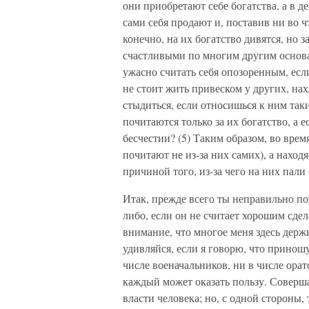
они приобретают себе богатства, а в д
сами себя продают и, поставив ни во ч
конечно, на их богатство дивятся, но 
счастливыми по многим другим основан
ужасно считать себя опозоренным, если
не стоит жить привеском у других, на
стыдиться, если относишься к ним так
почитаются только за их богатство, а 
бесчестии? (5) Таким образом, во вре
почитают не из-за них самих), а находя
причиной того, из-за чего на них пали
Итак, прежде всего ты неправильно пон
либо, если он не считает хорошим сдел
внимание, что многое меня здесь держ
удивляйся, если я говорю, что приношу
числе военачальников, ни в числе орат
каждый может оказать пользу. Соверша
власти человека; но, с одной стороны,