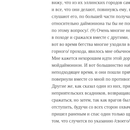
вижу, что из их эллинских городов са
и все, что они делают, повинуясь ему, 
слушают его, по большей части получа
относительно даймониона ты бы не пов
по этому вопросу/. (9) Очень многие н
в походе и сражался вместе с другими,
вот во время бегства многие уходили вс
горного/ прохода, явилось мне обычное
Мне кажется нехорошим идти этой доро
мойдаймонион. И вот большинство набр
неподходящее время, и они пошли прям
повернули вместе со мной по противо
Другие же, как сказал один из них, пр
неприятельских всадников, возвращавш
сражаться, но затем, так как врагов б
отступить, будучи со всех сторон охвач
пришел раненым и спас один только щи
том, что случится по указанию /своего/