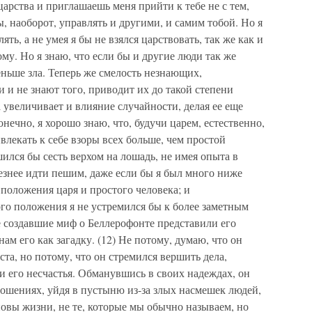
 царства и приглашаешь меня прийти к тебе не с тем,
, наоборот, управлять и другими, и самим тобой. Но я
ять, а не умея я бы не взялся царствовать, так же как и
му. Но я знаю, что если бы и другие люди так же
еньше зла. Теперь же смелость незнающих,
и и не знают того, приводит их до такой степени
а увеличивает и влияние случайности, делая ее еще
онечно, я хорошо знаю, что, будучи царем, естественно,
влекать к себе взоры всех больше, чем простой
шился бы сесть верхом на лошадь, не имея опыта в
лезнее идти пешим, даже если бы я был много ниже
 положения царя и простого человека; и
о положения я не устремился бы к более заметным
е создавшие миф о Беллерофонте представили его
ам его как загадку. (12) Не потому, думаю, что он
та, но потому, что он стремился вершить дела,
 его несчастья. Обманувшись в своих надеждах, он
ошениях, уйдя в пустыню из-за злых насмешек людей,
новы жизни, не те, которые мы обычно называем, но