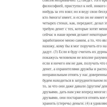
философией, приступил к ней, никого не
нибудь за это взял; но я веду свои бес
кто /много/ имеет, и если он не имеет 
четырех стенах, как, передают, делал э
требую денег с тех, которые хотят мен
сейчас в наше время делают некоторые.
заработанное мною самим, а то, что яв
нахожу, кому бы я мог поручить его на
дадут. (3) Если я буду считать их дурн
покажусь человеком не вполне разумн
если я ничего им не дам, получать чт
денег, а охранителями дружбы и расп
неправильным отнять у нас доверенные
будем находиться в затруднительном п
то, за что они даже давали /другим/ д
друзьями, дать нам уже вперед многое 
друзьями, они постараются отнять кое
хранить (стеречь) деньги; (4) я удивля