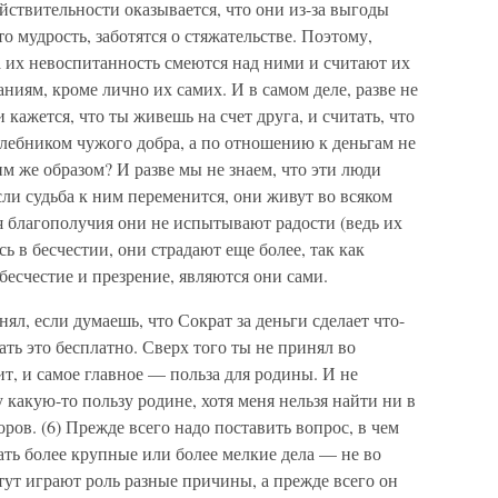
ействительности оказывается, что они из-за выгоды
то мудрость, заботятся о стяжательстве. Поэтому,
за их невоспитанность смеются над ними и считают их
иям, кроме лично их самих. И в самом деле, разве не
 кажется, что ты живешь на счет друга, и считать, что
хлебником чужого добра, а по отношению к деньгам не
им же образом? И разве мы не знаем, что эти люди
если судьба к ним переменится, они живут во всяком
мя благополучия они не испытывают радости (ведь их
сь в бесчестии, они страдают еще более, так как
 бесчестие и презрение, являются они сами.
ял, если думаешь, что Сократ за деньги сделает что-
ать это бесплатно. Сверх того ты не принял во
ит, и самое главное — польза для родины. И не
 какую-то пользу родине, хотя меня нельзя найти ни в
оров. (6) Прежде всего надо поставить вопрос, в чем
ть более крупные или более мелкие дела — не во
 тут играют роль разные причины, а прежде всего он