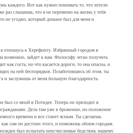
знь каждого. Вот как нужно понимать то, что хотели
же раз слышишь, что я не переменю на жизнь у тебя
это не угодно, который доныне был для меня и
 я отношусь к Херефонту. Избранный городом в
ма возможно, зайдет к вам. Философу легко получить
т как гость; но что касается дороги, то она опасна, и
ящих на ней беспорядков. Позаботившись об этом, ты
га и заслужишь от меня большую благодарность.
 был со мной в Потидее. Теперь он приходит в
гражданами. Дела там уже в брожении, но положение
емного времени и все станет ясным. Ты сделаешь
 как сам он достоин этого, и поможешь обоим городам.
нужден был испытать неисчислимые бедствия, нашему