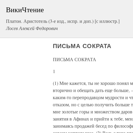
ВикиЧтение
Платон. Аристотель (3-е изд., испр. и доп.) [с иллюстр.]
Лосев Алексей Федорович
ПИСЬМА СОКРАТА
ПИСЬМА СОКРАТА
1
(1) Мне кажется, ты не хорошо понял м
вторично и обещать дать еще больше, 
каким-то перепродавцом мудрости и чт
отказом, но с целью получить больше 
мне золотые горы и множеством даров 
занятия в Афинах и прийти к тебе, ме
занимаясь продажей бесед по философи
совсем непривычно. (2) Ведь с того вр