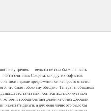
ою точку зрения, — ведь ты не стал бы мне писать
— но ты считаешь Сократа, как других софистов,
о на твои первые предложения он не просто ответил
того, что было тобою ему обещано. Теперь ты обещаешь
думаешь заставить меня согласиться покинуть мои
ня, который вообще считает делом не очень хорошим,
и, наживать деньги, а для меня лично это было бы
емени, как я, получив веление божества заниматься