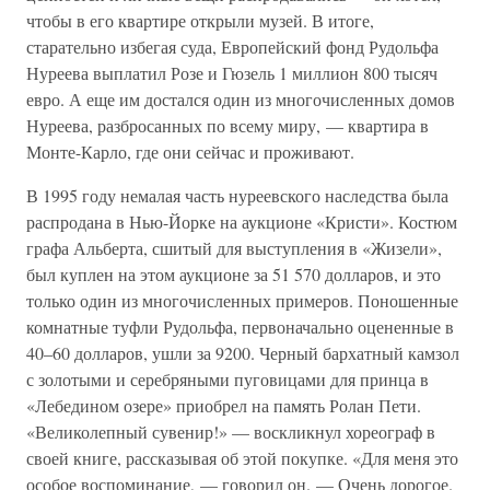
чтобы в его квартире открыли музей. В итоге,
старательно избегая суда, Европейский фонд Рудольфа
Нуреева выплатил Розе и Гюзель 1 миллион 800 тысяч
евро. А еще им достался один из многочисленных домов
Нуреева, разбросанных по всему миру, — квартира в
Монте-Карло, где они сейчас и проживают.
В 1995 году немалая часть нуреевского наследства была
распродана в Нью-Йорке на аукционе «Кристи». Костюм
графа Альберта, сшитый для выступления в «Жизели»,
был куплен на этом аукционе за 51 570 долларов, и это
только один из многочисленных примеров. Поношенные
комнатные туфли Рудольфа, первоначально оцененные в
40–60 долларов, ушли за 9200. Черный бархатный камзол
с золотыми и серебряными пуговицами для принца в
«Лебедином озере» приобрел на память Ролан Пети.
«Великолепный сувенир!» — воскликнул хореограф в
своей книге, рассказывая об этой покупке. «Для меня это
особое воспоминание, — говорил он. — Очень дорогое.