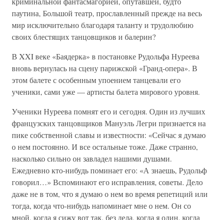
криминальной фантасмагорией, опутавшей, будто
паутина, Большой театр, прославленный прежде на весь
мир исключительно благодаря таланту и трудолюбию
своих блестящих танцовщиков и балерин?
В XXI веке «Баядерка» в постановке Рудольфа Нуреева
вновь вернулась на сцену парижской «Гранд-опера». В
этом балете с особенным упоением танцевали его
ученики, сами уже — артисты балета мирового уровня.
Ученики Нуреева помнят его и сегодня. Один из лучших
французских танцовщиков Мануэль Легри признается на
пике собственной славы и известности: «Сейчас я думаю
о нем постоянно. И все остальные тоже. Даже странно,
насколько сильно он завладел нашими душами.
Ежедневно кто-нибудь поминает его: «А знаешь, Рудольф
говорил…» Вспоминают его исправления, советы. Дело
даже не в том, что я думаю о нем во время репетиций или
тогда, когда что-нибудь напоминает мне о нем. Он со
мной, когда я сижу вот так, без дела, когда я один, когда