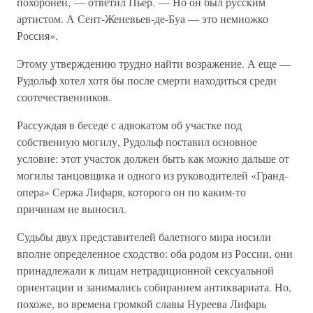
похоронен, — ответил Пьер. — Но он был русским
артистом. А Сент-Женевьев-де-Буа — это немножко
Россия».
Этому утверждению трудно найти возражение. А еще —
Рудольф хотел хотя бы после смерти находиться среди
соотечественников.
Рассуждая в беседе с адвокатом об участке под
собственную могилу, Рудольф поставил основное
условие: этот участок должен быть как можно дальше от
могилы танцовщика и одного из руководителей «Гранд-
опера» Сержа Лифаря, которого он по каким-то
причинам не выносил.
Судьбы двух представителей балетного мира носили
вполне определенное сходство: оба родом из России, они
принадлежали к лицам нетрадиционной сексуальной
ориентации и занимались собиранием антиквариата. Но,
похоже, во времена громкой славы Нуреева Лифарь