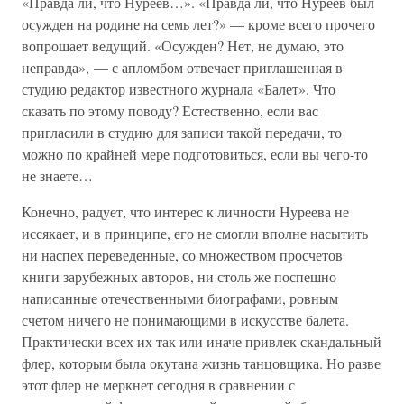
«Правда ли, что Нуреев…». «Правда ли, что Нуреев был
осужден на родине на семь лет?» — кроме всего прочего
вопрошает ведущий. «Осужден? Нет, не думаю, это
неправда», — с апломбом отвечает приглашенная в
студию редактор известного журнала «Балет». Что
сказать по этому поводу? Естественно, если вас
пригласили в студию для записи такой передачи, то
можно по крайней мере подготовиться, если вы чего-то
не знаете…
Конечно, радует, что интерес к личности Нуреева не
иссякает, и в принципе, его не смогли вполне насытить
ни наспех переведенные, со множеством просчетов
книги зарубежных авторов, ни столь же поспешно
написанные отечественными биографами, ровным
счетом ничего не понимающими в искусстве балета.
Практически всех их так или иначе привлек скандальный
флер, которым была окутана жизнь танцовщика. Но разве
этот флер не меркнет сегодня в сравнении с