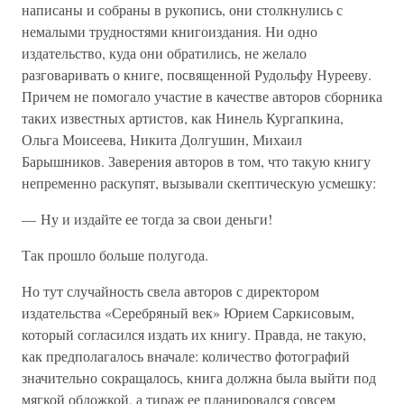
написаны и собраны в рукопись, они столкнулись с
немалыми трудностями книгоиздания. Ни одно
издательство, куда они обратились, не желало
разговаривать о книге, посвященной Рудольфу Нурееву.
Причем не помогало участие в качестве авторов сборника
таких известных артистов, как Нинель Кургапкина,
Ольга Моисеева, Никита Долгушин, Михаил
Барышников. Заверения авторов в том, что такую книгу
непременно раскупят, вызывали скептическую усмешку:
— Ну и издайте ее тогда за свои деньги!
Так прошло больше полугода.
Но тут случайность свела авторов с директором
издательства «Серебряный век» Юрием Саркисовым,
который согласился издать их книгу. Правда, не такую,
как предполагалось вначале: количество фотографий
значительно сокращалось, книга должна была выйти под
мягкой обложкой, а тираж ее планировался совсем