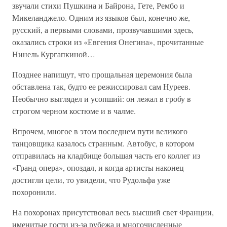
звучали стихи Пушкина и Байрона, Гете, Рембо и
Микеланджело. Одним из языков был, конечно же,
русский, а первыми словами, прозвучавшими здесь,
оказались строки из «Евгения Онегина», прочитанные
Нинель Кургапкиной…
Позднее напишут, что прощальная церемония была
обставлена так, будто ее режиссировал сам Нуреев.
Необычно выглядел и усопший: он лежал в гробу в
строгом черном костюме и в чалме.
Впрочем, многое в этом последнем пути великого
танцовщика казалось странным. Автобус, в котором
отправилась на кладбище большая часть его коллег из
«Гранд-опера», опоздал, и когда артисты наконец
достигли цели, то увидели, что Рудольфа уже
похоронили.
На похоронах присутствовал весь высший свет Франции,
именитые гости из-за рубежа и многочисленные