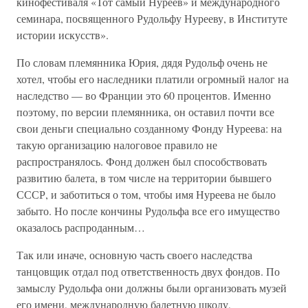
кинофестиваля «Тот самый Нуреев» и международного
семинара, посвященного Рудольфу Нурееву, в Институте
истории искусств».
По словам племянника Юрия, дядя Рудольф очень не
хотел, чтобы его наследники платили огромный налог на
наследство — во Франции это 60 процентов. Именно
поэтому, по версии племянника, он оставил почти все
свои деньги специально созданному Фонду Нуреева: на
такую организацию налоговое правило не
распространялось. Фонд должен был способствовать
развитию балета, в том числе на территории бывшего
СССР, и заботиться о том, чтобы имя Нуреева не было
забыто. Но после кончины Рудольфа все его имущество
оказалось распроданным…
Так или иначе, основную часть своего наследства
танцовщик отдал под ответственность двух фондов. По
замыслу Рудольфа они должны были организовать музей
его имени, международную балетную школу,