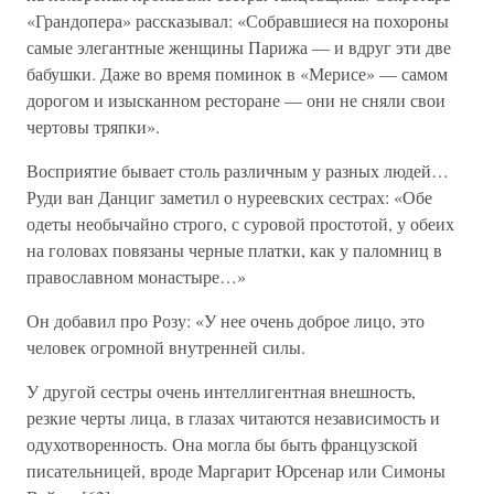
«Грандопера» рассказывал: «Собравшиеся на похороны
самые элегантные женщины Парижа — и вдруг эти две
бабушки. Даже во время поминок в «Мерисе» — самом
дорогом и изысканном ресторане — они не сняли свои
чертовы тряпки».
Восприятие бывает столь различным у разных людей…
Руди ван Данциг заметил о нуреевских сестрах: «Обе
одеты необычайно строго, с суровой простотой, у обеих
на головах повязаны черные платки, как у паломниц в
православном монастыре…»
Он добавил про Розу: «У нее очень доброе лицо, это
человек огромной внутренней силы.
У другой сестры очень интеллигентная внешность,
резкие черты лица, в глазах читаются независимость и
одухотворенность. Она могла бы быть французской
писательницей, вроде Маргарит Юрсенар или Симоны