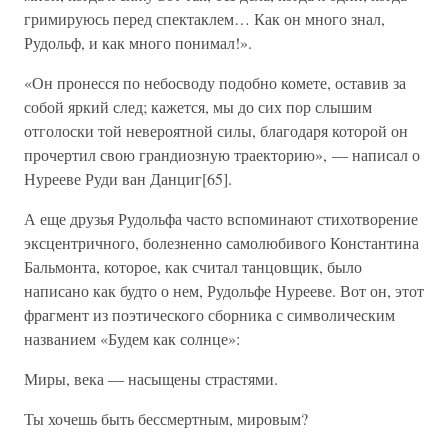
гримируюсь перед спектаклем… Как он много знал,
Рудольф, и как много понимал!».
«Он пронесся по небосводу подобно комете, оставив за
собой яркий след; кажется, мы до сих пор слышим
отголоски той невероятной силы, благодаря которой он
прочертил свою грандиозную траекторию», — написал о
Нурееве Руди ван Данциг[65].
А еще друзья Рудольфа часто вспоминают стихотворение
эксцентричного, болезненно самолюбивого Константина
Бальмонта, которое, как считал танцовщик, было
написано как будто о нем, Рудольфе Нурееве. Вот он, этот
фрагмент из поэтического сборника с символическим
названием «Будем как солнце»:
Миры, века — насыщены страстями.
Ты хочешь быть бессмертным, мировым?