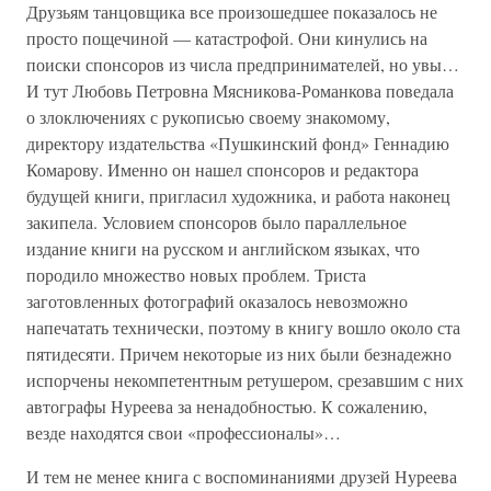
Друзьям танцовщика все произошедшее показалось не
просто пощечиной — катастрофой. Они кинулись на
поиски спонсоров из числа предпринимателей, но увы…
И тут Любовь Петровна Мясникова-Романкова поведала
о злоключениях с рукописью своему знакомому,
директору издательства «Пушкинский фонд» Геннадию
Комарову. Именно он нашел спонсоров и редактора
будущей книги, пригласил художника, и работа наконец
закипела. Условием спонсоров было параллельное
издание книги на русском и английском языках, что
породило множество новых проблем. Триста
заготовленных фотографий оказалось невозможно
напечатать технически, поэтому в книгу вошло около ста
пятидесяти. Причем некоторые из них были безнадежно
испорчены некомпетентным ретушером, срезавшим с них
автографы Нуреева за ненадобностью. К сожалению,
везде находятся свои «профессионалы»…
И тем не менее книга с воспоминаниями друзей Нуреева