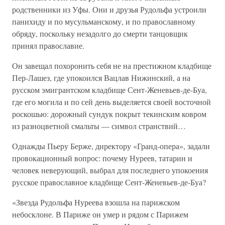
родственники из Уфы. Они и друзья Рудольфа устроили
панихиду и по мусульманскому, и по православному
обряду, поскольку незадолго до смерти танцовщик
принял православие.
Он завещал похоронить себя не на престижном кладбище
Пер-Лашез, где упокоился Вацлав Нижинский, а на
русском эмигрантском кладбище Сент-Женевьев-де-Буа,
где его могила и по сей день выделяется своей восточной
роскошью: дорожный сундук покрыт текинским ковром
из разноцветной смальты — символ странствий…
Однажды Пьеру Берже, директору «Гранд-опера», задали
провокационный вопрос: почему Нуреев, татарин и
человек неверующий, выбрал для последнего упокоения
русское православное кладбище Сент-Женевьев-де-Буа?
«Звезда Рудольфа Нуреева взошла на парижском
небосклоне. В Париже он умер и рядом с Парижем