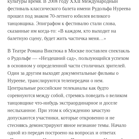
культуры время. В 2008 году XXII Международный
фестиваль классического балета имени Рудольфа Нуреева
прошел под знаком 70-летнего юбилея великого
танцовщика. Эпиграфом к фестивалю стали слова,
сказанные им когда-то: «В каждом, кто выходит на
балетную сцену, будет жить частичка меня…»
В Театре Романа Виктюка в Москве поставлен спектакль
о Рудольфе — «Нездешний сад», пользующийся успехом
в основном у определенной части столичных зрителей.
Один за другим выходят документальные фильмы о
Нурееве, транслируются телепередачи о нем.
Центральные российские телеканалы как будто
соревнуются между собой, стремясь поведать о великом
танцовщике что-нибудь экстраординарное и доселе
неслыханное. При этом к обсуждению зачастую
допускаются участники, которые откровенно и не
стесняясь демонстрируют явное незнание темы. Начало
одной из передач построено на вопросах и ответах