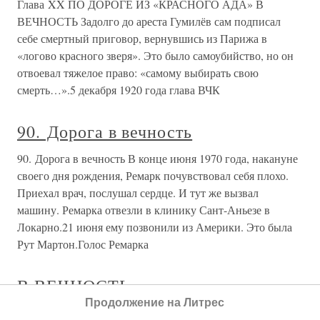
Глава XX ПО ДОРОГЕ ИЗ «КРАСНОГО АДА» В
ВЕЧНОСТЬ Задолго до ареста Гумилёв сам подписал
себе смертный приговор, вернувшись из Парижа в
«логово красного зверя». Это было самоубийство, но он
отвоевал тяжелое право: «самому выбирать свою
смерть…».5 декабря 1920 года глава ВЧК
90. Дорога в вечность
90. Дорога в вечность В конце июня 1970 года, накануне
своего дня рождения, Ремарк почувствовал себя плохо.
Приехал врач, послушал сердце. И тут же вызвал
машину. Ремарка отвезли в клинику Сант-Аньезе в
Локарно.21 июня ему позвонили из Америки. Это была
Рут Мартон.Голос Ремарка
В ВЕЧНОСТЬ
Продолжение на Литрес
В ВЕЧНОСТЬ Спасибо, дорогая, за ту заботу, Которой ты