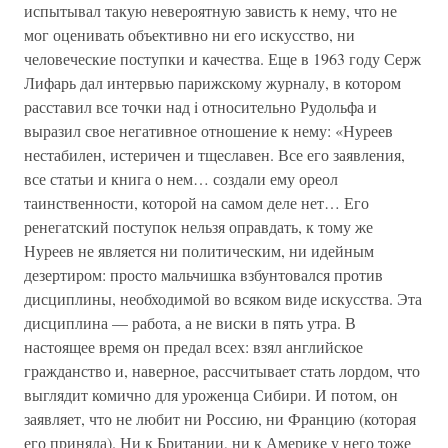
испытывал такую невероятную зависть к нему, что не
мог оценивать объективно ни его искусство, ни
человеческие поступки и качества. Еще в 1963 году Серж
Лифарь дал интервью парижскому журналу, в котором
расставил все точки над i относительно Рудольфа и
выразил свое негативное отношение к нему: «Нуреев
нестабилен, истеричен и тщеславен. Все его заявления,
все статьи и книга о нем… создали ему ореол
таинственности, которой на самом деле нет… Его
ренегатский поступок нельзя оправдать, к тому же
Нуреев не является ни политическим, ни идейным
дезертиром: просто мальчишка взбунтовался против
дисциплины, необходимой во всяком виде искусства. Эта
дисциплина — работа, а не виски в пять утра. В
настоящее время он предал всех: взял английское
гражданство и, наверное, рассчитывает стать лордом, что
выглядит комично для уроженца Сибири. И потом, он
заявляет, что не любит ни Россию, ни Францию (которая
его приняла). Ни к Британии, ни к Америке у него тоже