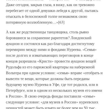
Даже сегодня, закрыв глаза, я вижу, как он тревожно
перебегает от одной девушки-лебедя к другой, пытаясь
отыскать в белоснежной толпе незнакомок свою
потерянную возлюбленную…»[63]
А как же родственницы танцовщика, столь рьяно
боровшиеся за сохранение раритетов? Лондонский
аукцион и состоялся как раз благодаря достигнутому
перемирию между ними и фондами Нуреева. «Семья»
после долгих и изматывающих переговоров в конце
концов разрешила «Кристи» провести аукцион вещей
Рудольфа из его парижской квартиры на набережной
Вольтера при одном условии: «семья» вправе «отобрать и
вывезти те вещи, которые должны быть переданы
будущему музею Нуреева в Уфе, где тот родился, или в
Петербурге, или в одном из нескольких музеев его имени
в России». В свою очередь фонды поставили «семье»
следующее условие: «для музеев в России» нуреевских
ценностей может быть изъято не более чем на 50 тыс.