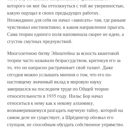
которого он мог бы оттолкнуться с той же уверенностью,
какую ощущал в своих предыдущих работах.
Неожиданно для себя он начал «зависать» там, где раньше
чувствовал инстинктивно, в каком направлении прыгать.
Сама теории единого поля напоминала скорее не идею, а
сгусток смутных предчувствий.
Многолетнюю битву Эйнштейна за ясность квантовой
теории часто называли безрассудством, критикуя его за
то, что он напрасно растрачивает свой талант. Даже
сегодня можно услышать мнения о том, что его по-
настоящему значимый вклад в мировую науку
завершился на последнем труде по Общей теории
относительности в 1935 году. Нильс Бор начал
относиться к нему как к некому алхимику,
вознамерившемуся разгадать научную тайну, которой на
самом деле не существует, а Шрёдингер обозвал его
глупцом, не способным обуздать собственное упрямство.