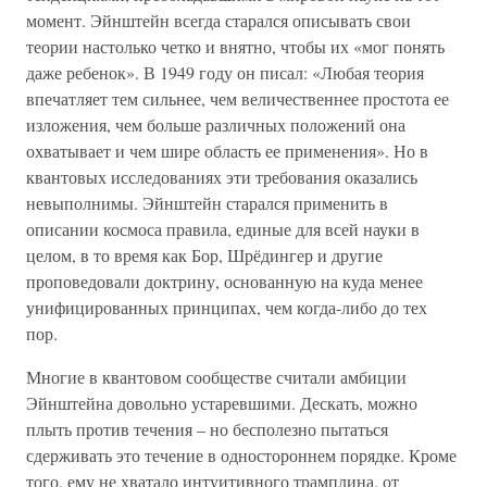
момент. Эйнштейн всегда старался описывать свои
теории настолько четко и внятно, чтобы их «мог понять
даже ребенок». В 1949 году он писал: «Любая теория
впечатляет тем сильнее, чем величественнее простота ее
изложения, чем больше различных положений она
охватывает и чем шире область ее применения». Но в
квантовых исследованиях эти требования оказались
невыполнимы. Эйнштейн старался применить в
описании космоса правила, единые для всей науки в
целом, в то время как Бор, Шрёдингер и другие
проповедовали доктрину, основанную на куда менее
унифицированных принципах, чем когда-либо до тех
пор.
Многие в квантовом сообществе считали амбиции
Эйнштейна довольно устаревшими. Дескать, можно
плыть против течения – но бесполезно пытаться
сдерживать это течение в одностороннем порядке. Кроме
того, ему не хватало интуитивного трамплина, от