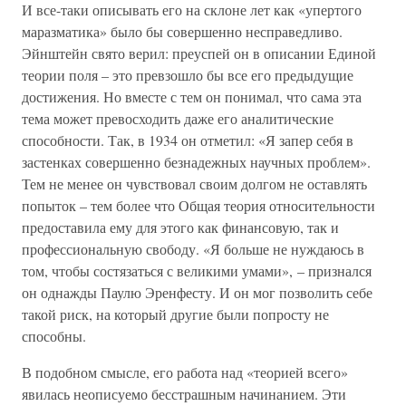
И все-таки описывать его на склоне лет как «упертого
маразматика» было бы совершенно несправедливо.
Эйнштейн свято верил: преуспей он в описании Единой
теории поля – это превзошло бы все его предыдущие
достижения. Но вместе с тем он понимал, что сама эта
тема может превосходить даже его аналитические
способности. Так, в 1934 он отметил: «Я запер себя в
застенках совершенно безнадежных научных проблем».
Тем не менее он чувствовал своим долгом не оставлять
попыток – тем более что Общая теория относительности
предоставила ему для этого как финансовую, так и
профессиональную свободу. «Я больше не нуждаюсь в
том, чтобы состязаться с великими умами», – признался
он однажды Паулю Эренфесту. И он мог позволить себе
такой риск, на который другие были попросту не
способны.
В подобном смысле, его работа над «теорией всего»
явилась неописуемо бесстрашным начинанием. Эти