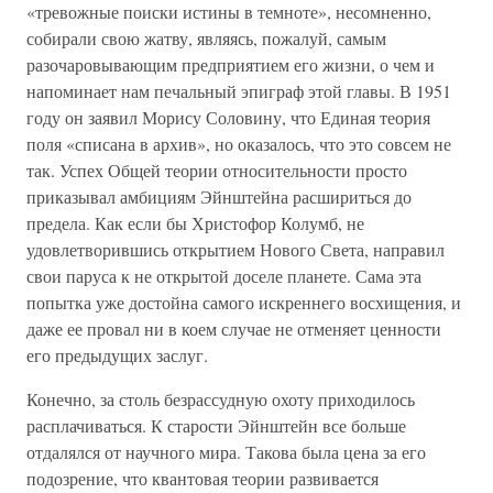
«тревожные поиски истины в темноте», несомненно,
собирали свою жатву, являясь, пожалуй, самым
разочаровывающим предприятием его жизни, о чем и
напоминает нам печальный эпиграф этой главы. В 1951
году он заявил Морису Соловину, что Единая теория
поля «списана в архив», но оказалось, что это совсем не
так. Успех Общей теории относительности просто
приказывал амбициям Эйнштейна расшириться до
предела. Как если бы Христофор Колумб, не
удовлетворившись открытием Нового Света, направил
свои паруса к не открытой доселе планете. Сама эта
попытка уже достойна самого искреннего восхищения, и
даже ее провал ни в коем случае не отменяет ценности
его предыдущих заслуг.
Конечно, за столь безрассудную охоту приходилось
расплачиваться. К старости Эйнштейн все больше
отдалялся от научного мира. Такова была цена за его
подозрение, что квантовая теории развивается