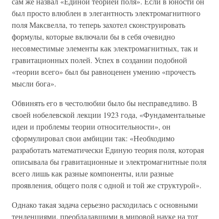
сам же назвал «Единой теорией поля». Если в юности он
был просто влюблен в элегантность электромагнитного
поля Максвелла, то теперь захотел сконструировать
формулы, которые включали бы в себя очевидно
несовместимые элементы как электромагнитных, так и
гравитационных полей. Успех в создании подобной
«теории всего» был бы равноценен умению «прочесть
мысли бога».
Обвинять его в честолюбии было бы несправедливо. В
своей нобелевской лекции 1923 года, «Фундаментальные
идеи и проблемы теории относительности», он
сформулировал свои амбиции так: «Необходимо
разработать математически Единую теория поля, которая
описывала бы гравитационные и электромагнитные поля
всего лишь как разные компоненты, или разные
проявления, общего поля с одной и той же структурой».
Однако такая задача серьезно расходилась с основными
тенденциями, преобладавшими в мировой науке на тот