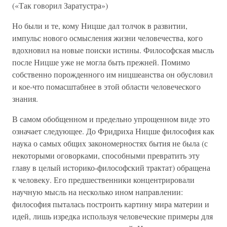
(«Так говорил Заратустра»)
Но были и те, кому Ницше дал толчок в развитии,
импульс нового осмысления жизни человечества, кого
вдохновил на новые поиски истины. Философская мысль
после Ницше уже не могла быть прежней. Помимо
собственно порожденного им ницшеанства он обусловил
и кое-что помасштабнее в этой области человеческого
знания.
В самом обобщенном и предельно упрощенном виде это
означает следующее. До Фридриха Ницше философия как
наука о самых общих закономерностях бытия не была (с
некоторыми оговорками, способными превратить эту
главу в целый историко-философский трактат) обращена
к человеку. Его предшественники концентрировали
научную мысль на несколько ином направлении:
философия пыталась построить картину мира материи и
идей, лишь изредка используя человеческие примеры для