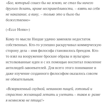
«Бог, который сошел бы на землю, не стал бы ничего
другого делать, кроме несправедливости, – взять на себя
не наказание, а вину, – только это и было бы
божественно»
(«Ecce Homo»)
Кому-то мысли Ницше удачно заменяли недостаток
собственных. Кто-то успешно раскручивал коммерческую
сторону дела – имя философа становилось брендом. Кто-
то взял на вооружение броские образы и вульгарно
истолкованные идеи и с их помощью воспитал поколение
антилюдей-завоевателей. Для всего этого понимание и
даже изучение созданного философом оказалось совсем
не обязательным.
«Вскормленный скудной, невинною пищей, готовый и
страстно желающий летать и улетать – таков я: разве
я немножко не птица!»